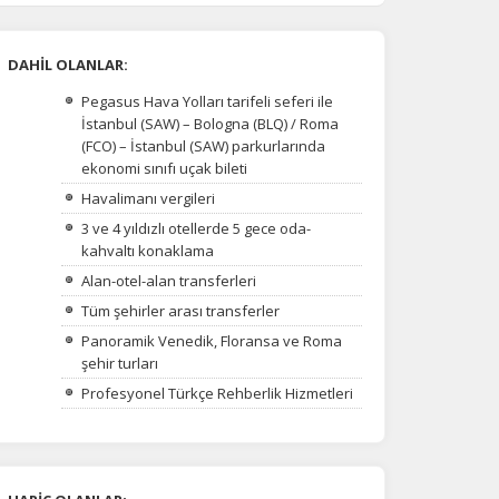
DAHİL OLANLAR:
Pegasus Hava Yolları tarifeli seferi ile
İstanbul (SAW) – Bologna (BLQ) / Roma
(FCO) – İstanbul (SAW) parkurlarında
ekonomi sınıfı uçak bileti
Havalimanı vergileri
3 ve 4 yıldızlı otellerde 5 gece oda-
kahvaltı konaklama
Alan-otel-alan transferleri
Tüm şehirler arası transferler
Panoramik Venedik, Floransa ve Roma
şehir turları
na
Profesyonel Türkçe Rehberlik Hizmetleri