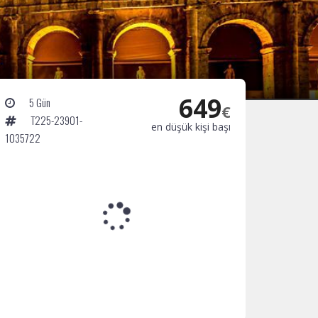
649
5 Gün
€
T225-23901-
en düşük kişi başı
1035722