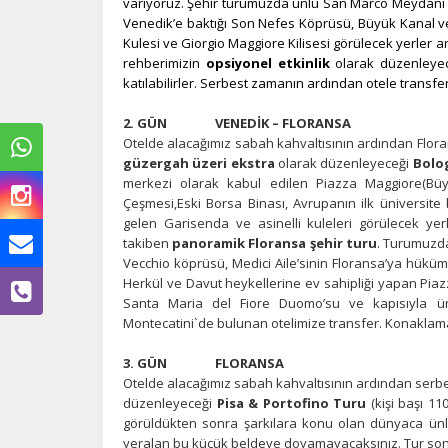
varıyoruz. Şehir turumuzda ünlü San Marco Meydanı 
Venedik’e baktığı Son Nefes Köprüsü, Büyük Kanal v
Kulesi ve Giorgio Maggiore Kilisesi görülecek yerler 
rehberimizin
opsiyonel etkinlik
olarak düzenleyec
katılabilirler. Serbest zamanın ardından otele transf
2. GÜN VENEDİK – FLORANSA
Otelde alacağımız sabah kahvaltısının ardından Flora
güzergah üzeri ekstra
olarak düzenleyeceği
Bolo
merkezi olarak kabul edilen Piazza Maggiore(
Çeşmesi,Eski Borsa Binası, Avrupanın ilk üniversite 
gelen Garisenda ve asinelli kuleleri görülecek yer
takiben
panoramik Floransa şehir turu
. Turumuzda
Vecchio köprüsü, Medici Aile’sinin Floransa’ya hükü
Ç
Herkül ve Davut heykellerine ev sahipliği yapan Piaz
Santa Maria del Fiore Duomo’su ve kapısıyla ünl
Si
Montecatini`de bulunan otelimize transfer. Konaklama
de
iz
3. GÜN FLORANSA
bi
Otelde alacağımız sabah kahvaltısının ardından serb
in
düzenleyeceği
Pisa & Portofino Turu
(kişi başı 11
görüldükten sonra şarkılara konu olan dünyaca ünlü 
yeralan bu küçük beldeye doyamayacaksınız. Tur sonr