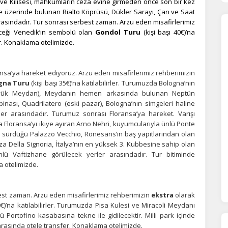
ve Kilisesi, mahkumların ceza evine girmeden önce son bir kez
e üzerinde bulunan Rialto Köprüsü, Dükler Sarayı, Çan ve Saat
arasındadır. Tur sonrası serbest zaman. Arzu eden misafirlerimiz
eği Venedik’in sembolü olan
Gondol Turu
(kişi başı 40€)’na
er. Konaklama otelimizde.
nsa’ya hareket ediyoruz. Arzu eden misafirlerimiz rehberimizin
gna Turu
(kişi başı 35€)’na katılabilirler. Turumuzda Bologna’nın
Büyük Meydan), Meydanın hemen arkasında bulunan Neptün
binası, Quadrilatero (eski pazar), Bologna’nın simgeleri haline
ler arasındadır. Turumuz sonrası Floransa’ya hareket. Varışı
 Floransa’yı ikiye ayıran Arno Nehri, kuyumcularıyla ünlü Ponte
ÇEREZ KULLANIM AYARLARINIZ
m sürdüğü Palazzo Vecchio, Rönesans’ın baş yapıtlarından olan
erez tercihlerinizi
belirleyin
.
za Della Signoria, İtalya’nın en yüksek 3. Kubbesine sahip olan
ü Vaftizhane görülecek yerler arasındadır. Tur bitiminde
ze daha kişiselleştirilmiş bir web deneyimi sunmak için bazı bilgileri tarayıcınızda
 otelimizde.
polayabilir, bunları yurt içi ve yurt dışındaki hizmet sağlayıcılarla paylaşabiliriz. Bu
in vermemeyi seçebilirsiniz ancak bu durumda sitemiz umduğumuz gibi çalışmaya
lir.
Daha fazla bilgi için
KVKK bilgilendirmemizi
,
çerez kullanım
ve
gizlilik koşullarını
est zaman. Arzu eden misafirlerimiz rehberimizin
ekstra
olarak
celeyebilirsiniz.
0€)’na katılabilirler. Turumuzda Pisa Kulesi ve Miracoli Meydanı
Portofino kasabasına tekne ile gidilecektir. Milli park içinde
asında otele transfer. Konaklama otelimizde.