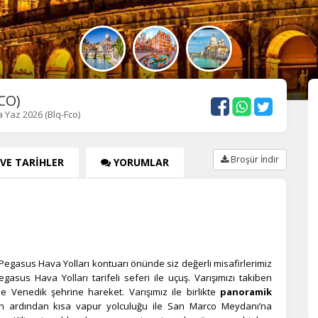
CO)
a Yaz 2026 (Blq-Fco)
Broşür İndir
 VE TARİHLER
YORUMLAR
Pegasus Hava Yolları kontuarı önünde siz değerli misafirlerimiz
gasus Hava Yolları tarifeli seferi ile uçuş. Varışımızı takiben
 Venedik şehrine hareket. Varışımız ile birlikte
panoramik
ın ardından kısa vapur yolculuğu ile San Marco Meydanı’na