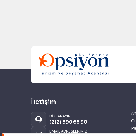
İletişim
An
BİZİ ARAYIN
Ot
(212) 890 65 90
Pa
EMAIL ADRESLERIMIZ
Gi