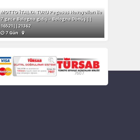
MOTTO İTALYA TURU Pegasus Havayolları ile
7 gece Bologna gidiş – Bologna Dönüş ||
16521||21362
7 Gün
7607