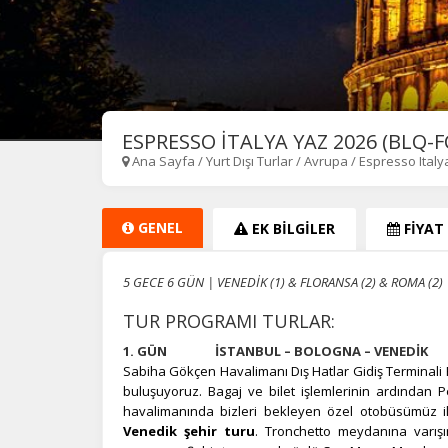
ESPRESSO İTALYA YAZ 2026 (BLQ-F
Ana Sayfa
/
Yurt Dışı Turlar
/
Avrupa
/
Espresso Italy
GENEL
EK BİLGİLER
FİYAT
5 GECE 6 GÜN | VENEDİK (1) & FLORANSA (2) & ROMA (2)
TUR PROGRAMI TURLAR:
1. GÜN İSTANBUL – BOLOGNA – VENEDİK
Sabiha Gökçen Havalimanı Dış Hatlar Gidiş Terminali 
buluşuyoruz. Bagaj ve bilet işlemlerinin ardından Pe
havalimanında bizleri bekleyen özel otobüsümüz ile
Venedik şehir turu
. Tronchetto meydanına varış