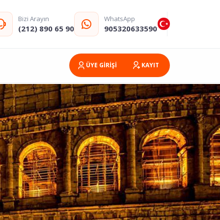
Bizi Arayın
WhatsApp
(212) 890 65 90
905320633590
ÜYE GİRİŞİ
KAYIT