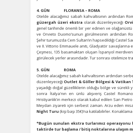
Z
4. GÜN FLORANSA – ROMA
Ot
Otelde alacağımız sabah kahvaltısının ardından Rom
çe
güzergah üzeri ekstra
olarak düzenleyeceği
Orv
genel tarihinde önemli bir yer edinen ve olağanüstü 
ve Orvieto Duomo’sunun görülmesinin ardından Rom
İ
Şehir turumuzda Cem Sultan’ın hapsedildiği Castel S
ve II. Vittorio Emmauele anıtı, Gladyatör savaşlarına 
Zi
Çeşmesi, 135 basamaktan oluşan İspanyol merdivenle
sa
an
görülecek yerler arasındadır. Tur sonrası otelimize t
5. GÜN ROMA
Otelde alacağımız sabah kahvaltısının ardından serb
P
düzenleyeceği
Outlet & Göller Bölgesi & Vatikan
Si
yaşadığı doğal güzelliklerin olduğu bölge ve sürekli 
Ka
sonra İtalya'nın en ünlü alışveriş Castel Romano
al
Hristiyanlık’ın merkezi olarak kabul edilen San Pietr
Meydan ziyareti için serbest zaman. Arzu eden misa
Night Turu
(kişi başı 35€)’na katılabilirler. Konaklama
*Bugün sunulan ekstra turlarımız operasyonu birl
taktirde tur başlama / bitiş noktalarına ulaşım 