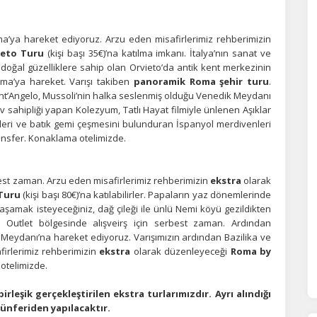
orunlu Çerezler
HER ZAMAN AKTIF
urum yönetimi, güvenlik ve temel site işlevleri için gereklidir. Bu
a’ya hareket ediyoruz. Arzu eden misafirlerimiz rehberimizin
rezler olmadan site düzgün çalışmaz ve devre dışı bırakılamaz.
ieto Turu
(kişi başı 35€)’na katılma imkanı. İtalya’nın sanat ve
doğal güzelliklere sahip olan Orvieto’da antik kent merkezinin
a’ya hareket. Varışı takiben
panoramik Roma şehir turu
.
statistik Çerezleri
ant’Angelo, Mussoli’nin halka seslenmiş olduğu Venedik Meydanı
ev sahipliği yapan Kolezyum, Tatlı Hayat filmiyle ünlenen Aşıklar
yaretçilerin siteyi nasıl kullandığını anonim olarak ölçeriz. Hangi
ri ve batık gemi çeşmesini bulunduran İspanyol merdivenleri
yfaların popüler olduğunu ve kullanıcıların nerede zorluk yaşadığını
lamamıza yardımcı olur.
ransfer. Konaklama otelimizde.
est zaman. Arzu eden misafirlerimiz rehberimizin
ekstra
olarak
azarlama Çerezleri
 Turu
(kişi başı 80€)’na katılabilirler. Papaların yaz dönemlerinde
ze ve ilgi alanlarınıza uygun reklamlar göstermek için kullanılır.
yaşamak isteyeceğiniz, dağ çileği ile ünlü Nemi köyü gezildikten
patırsanız reklamları görmeye devam edersiniz, ancak daha az
 Outlet bölgesinde alışveirş için serbest zaman. Ardından
akalı olabilirler.
o Meydanı’na hareket ediyoruz. Varışımızın ardından Bazilika ve
firlerimiz rehberimizin
ekstra
olarak düzenleyeceği
Roma by
 otelimizde.
eşik gerçekleştirilen ekstra turlarımızdır. Ayrı alındığı
Tümünü Reddet
Tümünü Kabul Et
Tercihleri Kaydet
münferiden yapılacaktır.