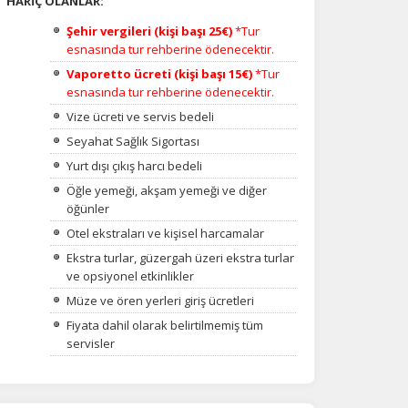
HARİÇ OLANLAR:
Şehir vergileri (kişi başı 25€)
*Tur
esnasında tur rehberine ödenecektir.
Vaporetto ücreti (kişi başı 15€)
*Tur
esnasında tur rehberine ödenecektir.
Vize ücreti ve servis bedeli
Seyahat Sağlık Sigortası
Yurt dışı çıkış harcı bedeli
Öğle yemeği, akşam yemeği ve diğer
öğünler
Otel ekstraları ve kişisel harcamalar
Ekstra turlar, güzergah üzeri ekstra turlar
ve opsiyonel etkinlikler
Müze ve ören yerleri giriş ücretleri
Fiyata dahil olarak belirtilmemiş tüm
servisler