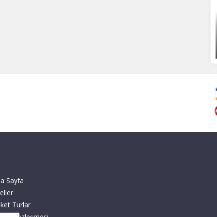
a Sayfa
eller
ket Turlar
zlilik Sözleşmesi