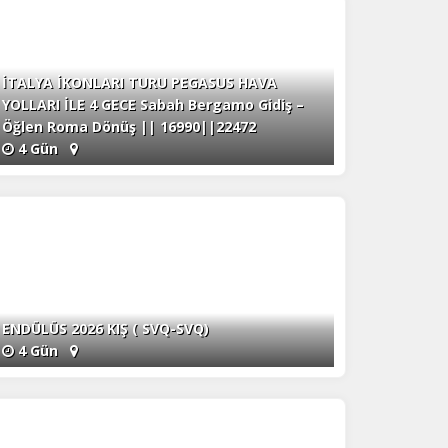
İTALYA İKONLARI TURU PEGASUS HAVA
YOLLARI İLE 4 GECE Sabah Bergamo Gidiş –
Öğlen Roma Dönüş || 16990||22472
4 Gün
ENDÜLÜS 2026 KIŞ ( SVQ-SVQ)
4 Gün