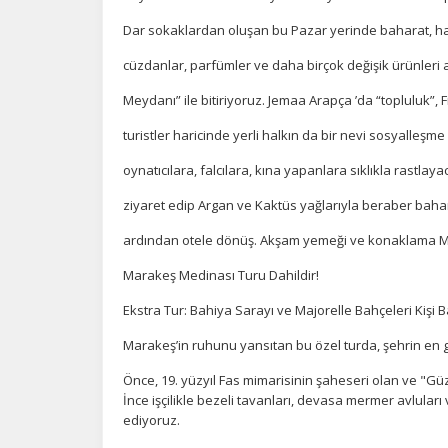
in
Dar sokaklardan oluşan bu Pazar yerinde baharat, halı, 
cüzdanlar, parfümler ve daha birçok değişik ürünleri 
Z
Meydanı” ile bitiriyoruz. Jemaa Arapça ’da “topluluk”, 
Ot
turistler haricinde yerli halkın da bir nevi sosyalleş
çe
oynatıcılara, falcılara, kına yapanlara sıklıkla rastla
İ
ziyaret edip Argan ve Kaktüs yağlarıyla beraber bahar
Zi
ardından otele dönüş. Akşam yemeği ve konaklama 
sa
an
Marakeş Medinası Turu Dahildir!
Ekstra Tur: Bahiya Sarayı ve Majorelle Bahçeleri Kişi B
P
Marakeş’in ruhunu yansıtan bu özel turda, şehrin en g
Si
Önce, 19. yüzyıl Fas mimarisinin şaheseri olan ve "Güz
Ka
İnce işçilikle bezeli tavanları, devasa mermer avluları 
al
ediyoruz.