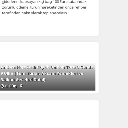
giderlerini kapsayan kişi başı 100 Euro tutarındaki
zorunlu ödeme, turun hareketinden önce rehber
tarafından nakit olarak toplanacaktır)
Ankara Hareketli Buyuk Balkan Turu 8 Gunde
9 Ulke (Tum Turlar, Aksam Yemekleri ve
Balkan Geceleri Dahil)
6 Gün