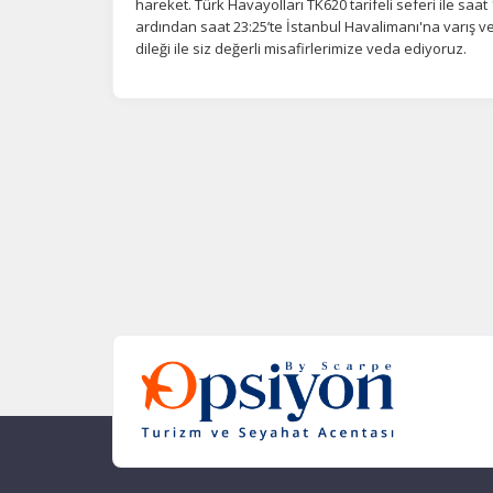
hareket. Türk Havayolları TK620 tarifeli seferi ile saa
ardından saat 23:25’te İstanbul Havalimanı'na varış
dileği ile siz değerli misafirlerimize veda ediyoruz.