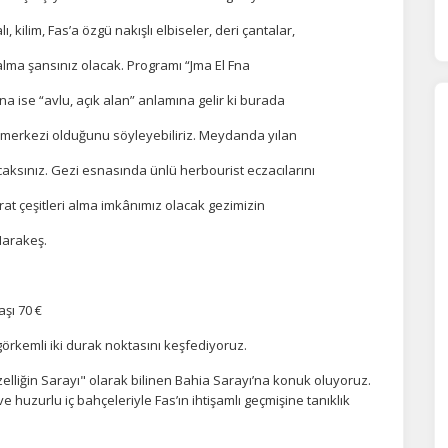
celeyebilirsiniz.
kilim, Fas’a özgü nakışlı elbiseler, deri çantalar,
alma şansınız olacak. Programı “Jma El Fna
orunlu Çerezler
HER ZAMAN AKTIF
Fna ise “avlu, açık alan” anlamına gelir ki burada
urum yönetimi, güvenlik ve temel site işlevleri için gereklidir. Bu
me merkezi olduğunu söyleyebiliriz. Meydanda yılan
rezler olmadan site düzgün çalışmaz ve devre dışı bırakılamaz.
yacaksınız. Gezi esnasında ünlü herbourist eczacılarını
statistik Çerezleri
at çeşitleri alma imkânımız olacak gezimizin
yaretçilerin siteyi nasıl kullandığını anonim olarak ölçeriz. Hangi
Marakeş.
yfaların popüler olduğunu ve kullanıcıların nerede zorluk yaşadığını
lamamıza yardımcı olur.
aşı 70 €
azarlama Çerezleri
örkemli iki durak noktasını keşfediyoruz.
ze ve ilgi alanlarınıza uygun reklamlar göstermek için kullanılır.
elliğin Sarayı" olarak bilinen Bahia Sarayı’na konuk oluyoruz.
patırsanız reklamları görmeye devam edersiniz, ancak daha az
ve huzurlu iç bahçeleriyle Fas’ın ihtişamlı geçmişine tanıklık
akalı olabilirler.