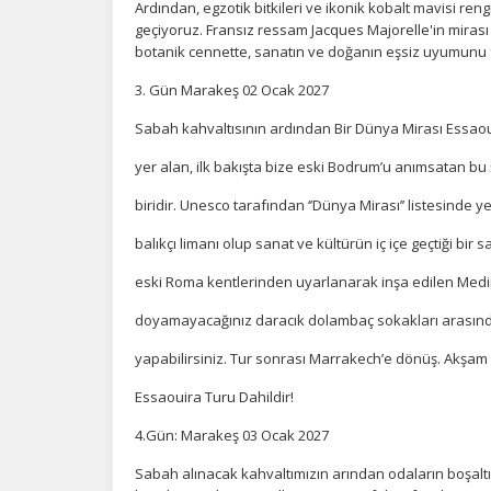
Ardından, egzotik bitkileri ve ikonik kobalt mavisi ren
geçiyoruz. Fransız ressam Jacques Majorelle'in mirası
botanik cennette, sanatın ve doğanın eşsiz uyumunu f
3. Gün Marakeş 02 Ocak 2027
Sabah kahvaltısının ardından Bir Dünya Mirası Essaoui
yer alan, ilk bakışta bize eski Bodrum’u anımsatan bu
biridir. Unesco tarafından ‘’Dünya Mirası’’ listesinde y
balıkçı limanı olup sanat ve kültürün iç içe geçtiği bir s
eski Roma kentlerinden uyarlanarak inşa edilen Medi
doyamayacağınız daracık dolambaç sokakları arasında ş
yapabilirsiniz. Tur sonrası Marrakech’e dönüş. Akş
Essaouira Turu Dahildir!
4.Gün: Marakeş 03 Ocak 2027
Sabah alınacak kahvaltımızın arından odaların boşalt