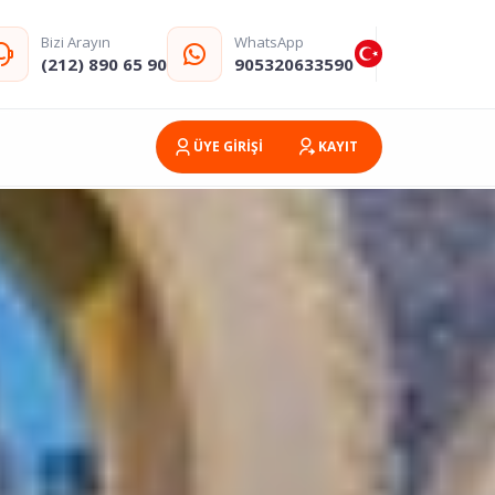
Bizi Arayın
WhatsApp
(212) 890 65 90
905320633590
ÜYE GİRİŞİ
KAYIT