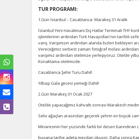
TUR PROGRAMI:
1.Gün İstanbul – Casablanca- Marakeş 31 Aralık
İstanbul Yeni Havalimanı Dış Hatlar Terminali THY kon
işlemlerinin ardından Türk Havayolları'nın tarifeli sefe
varış. Varışımızın ardından alanda bizleri bekleyen ar
Vereceğimiz serbest zaman fotoğraf molası ardından
varışımız ardından otelimize yerleşiyoruz. Otelde yıl
Konaklama otelimizde.
Casablanca Şehir Turu Dahil!
Yılbaşı Gala gecesi yemeği Dahil!
2.Gün Marakeş 01 Ocak 2027
Otelde yapacağımız kahvaltı sonrası Marakesh medina
Ç
Selvi ağaçları arasından geçerek şehrin en büyük cami
Si
Minaresinin her yüzünde farklı bir desen barındıran c
de
iz
buyana tarihe adeta meydan okuyor. Daha sonra Kapa
bi