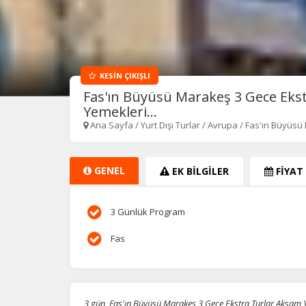
KESİN ÇIKIŞLI
Fas'ın Büyüsü Marakeş 3 Gece Eks
Yemekleri...
Ana Sayfa
/
Yurt Dışı Turlar
/
Avrupa
/
Fas'ın Büyüsü
GENEL
EK BİLGİLER
FİYAT
3 Günlük Program
Fas
3 gün, Fas'ın Büyüsü Marakeş 3 Gece Ekstra Turlar Akşam Y