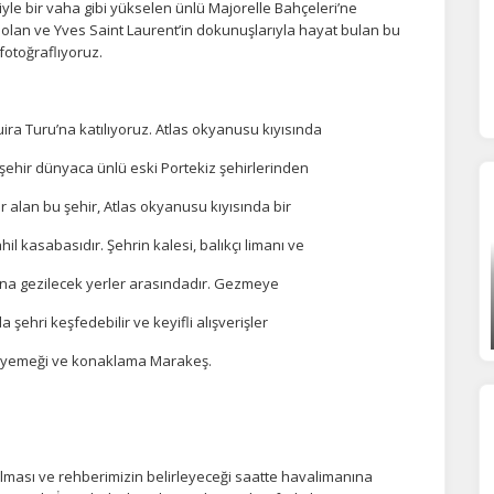
giyle bir vaha gibi yükselen ünlü Majorelle Bahçeleri’ne
 olan ve Yves Saint Laurent’in dokunuşlarıyla hayat bulan bu
otoğraflıyoruz.
Tümünü Reddet
Tümünü Kabul Et
Tercihleri Kaydet
ra Turu’na katılıyoruz. Atlas okyanusu kıyısında
 şehir dünyaca ünlü eski Portekiz şehirlerinden
er alan bu şehir, Atlas okyanusu kıyısında bir
ahil kasabasıdır. Şehrin kalesi, balıkçı limanı ve
na gezilecek yerler arasındadır. Gezmeye
ehri keşfedebilir ve keyifli alışverişler
am yemeği ve konaklama Marakeş.
ılması ve rehberimizin belirleyeceği saatte havalimanına