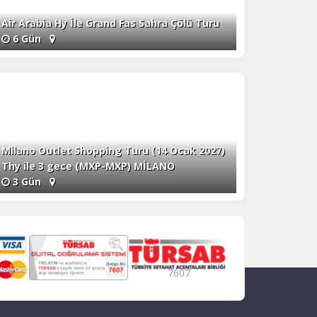
Air Arabia Hy İle Grand Fas Sahra Çölü Turu
6 Gün
Milano Outlet Shopping Turu (14 Ocak 2027)
Thy ile 3 gece (MXP-MXP) MİLANO
3 Gün
7607