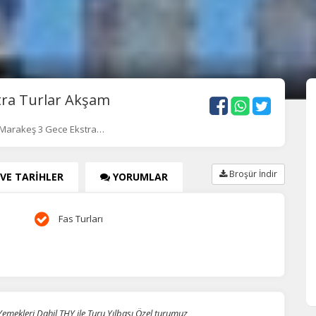
tra Turlar Akşam
 Marakeş 3 Gece Ekstra…
Broşür İndir
 VE TARİHLER
YORUMLAR
Fas Turları
emekleri Dahil THY ile Turu Yılbaşı Özel turumuz