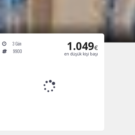
1.049
3 Gün
€
9900
en düşük kişi başı