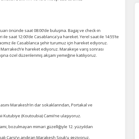
tuarı önünde saat 08:00’de buluşma. Bagaj ve check-in
ri ile saat 12:00’de Casablanca'ya hareket. Yerel saat ile 14:55’te
acımız ile Casablanca şehir turumuz için hareket ediyoruz.
 Marrakech’e hareket ediyoruz. Marakeşe varış sonrası
başına özel düzenlenmiş akşam yemeğine katılıyoruz.
ÇEREZ KULLANIM AYARLARINIZ
sını Marakesh’in dar sokaklarından, Portakal ve
erez tercihlerinizi
belirleyin
.
i Kutubiye (Koutoubia) Camii’ne ulaşıyoruz.
ze daha kişiselleştirilmiş bir web deneyimi sunmak için bazı bilgileri tarayıcınızda
ami, bozulmayan mimari güzelliğiyle 12. yüzyıldan
polayabilir, bunları yurt içi ve yurt dışındaki hizmet sağlayıcılarla paylaşabiliriz. Bu
in vermemeyi seçebilirsiniz ancak bu durumda sitemiz umduğumuz gibi çalışmaya
lı Çarşı’yı andıran Marakesh Souk’u geziyoruz.
lir.
Daha fazla bilgi için
KVKK bilgilendirmemizi
,
çerez kullanım
ve
gizlilik koşullarını