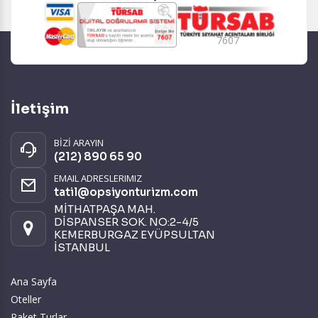
7607
İletişim
BİZİ ARAYIN
(212) 890 65 90
EMAIL ADRESLERIMIZ
tatil@opsiyonturizm.com
MİTHATPAŞA MAH.
DİSPANSER SOK. NO:2-4/5
KEMERBURGAZ EYÜPSULTAN
İSTANBUL
Ana Sayfa
Oteller
Paket Turlar