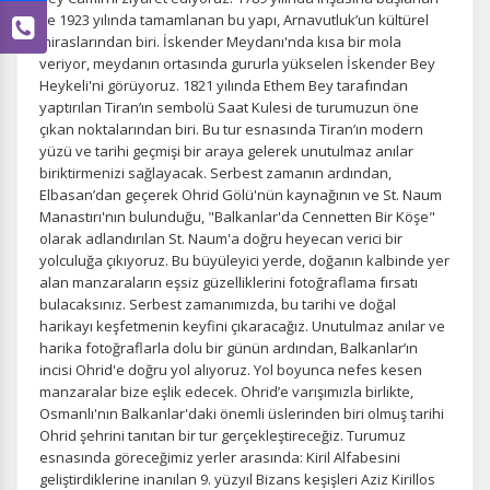
ve 1923 yılında tamamlanan bu yapı, Arnavutluk’un kültürel
miraslarından biri. İskender Meydanı'nda kısa bir mola
veriyor, meydanın ortasında gururla yükselen İskender Bey
Heykeli'ni görüyoruz. 1821 yılında Ethem Bey tarafından
yaptırılan Tiran’ın sembolü Saat Kulesi de turumuzun öne
çıkan noktalarından biri. Bu tur esnasında Tiran’ın modern
yüzü ve tarihi geçmişi bir araya gelerek unutulmaz anılar
biriktirmenizi sağlayacak. Serbest zamanın ardından,
Elbasan’dan geçerek Ohrid Gölü'nün kaynağının ve St. Naum
Manastırı'nın bulunduğu, "Balkanlar'da Cennetten Bir Köşe"
olarak adlandırılan St. Naum'a doğru heyecan verici bir
yolculuğa çıkıyoruz. Bu büyüleyici yerde, doğanın kalbinde yer
alan manzaraların eşsiz güzelliklerini fotoğraflama fırsatı
bulacaksınız. Serbest zamanımızda, bu tarihi ve doğal
harikayı keşfetmenin keyfini çıkaracağız. Unutulmaz anılar ve
harika fotoğraflarla dolu bir günün ardından, Balkanlar’ın
incisi Ohrid'e doğru yol alıyoruz. Yol boyunca nefes kesen
manzaralar bize eşlik edecek. Ohrid’e varışımızla birlikte,
Osmanlı'nın Balkanlar'daki önemli üslerinden biri olmuş tarihi
Ohrid şehrini tanıtan bir tur gerçekleştireceğiz. Turumuz
esnasında göreceğimiz yerler arasında: Kiril Alfabesini
geliştirdiklerine inanılan 9. yüzyıl Bizans keşişleri Aziz Kirillos