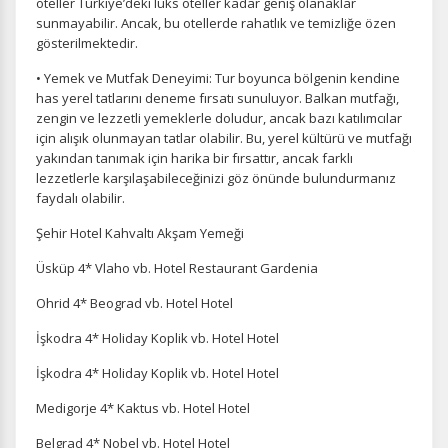
oteller Türkiye’deki lüks oteller kadar geniş olanaklar
sunmayabilir. Ancak, bu otellerde rahatlık ve temizliğe özen
gösterilmektedir.
• Yemek ve Mutfak Deneyimi: Tur boyunca bölgenin kendine
has yerel tatlarını deneme fırsatı sunuluyor. Balkan mutfağı,
zengin ve lezzetli yemeklerle doludur, ancak bazı katılımcılar
için alışık olunmayan tatlar olabilir. Bu, yerel kültürü ve mutfağı
yakından tanımak için harika bir fırsattır, ancak farklı
lezzetlerle karşılaşabileceğinizi göz önünde bulundurmanız
faydalı olabilir.
Şehir Hotel Kahvaltı Akşam Yemeği
Üsküp 4* Vlaho vb. Hotel Restaurant Gardenia
Ohrid 4* Beograd vb. Hotel Hotel
İşkodra 4* Holiday Koplik vb. Hotel Hotel
İşkodra 4* Holiday Koplik vb. Hotel Hotel
Medigorje 4* Kaktus vb. Hotel Hotel
Belgrad 4* Nobel vb. Hotel Hotel