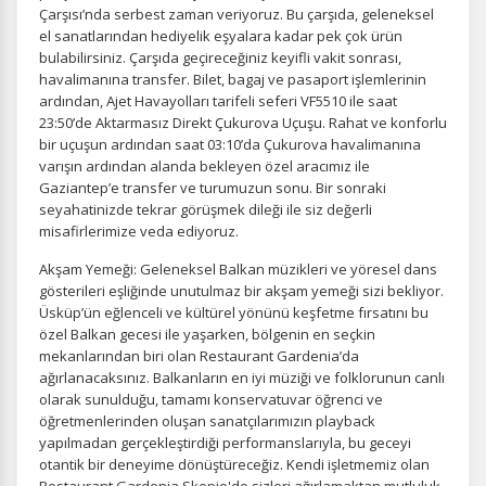
Çarşısı’nda serbest zaman veriyoruz. Bu çarşıda, geleneksel
el sanatlarından hediyelik eşyalara kadar pek çok ürün
bulabilirsiniz. Çarşıda geçireceğiniz keyifli vakit sonrası,
havalimanına transfer. Bilet, bagaj ve pasaport işlemlerinin
ardından, Ajet Havayolları tarifeli seferi VF5510 ile saat
23:50’de Aktarmasız Direkt Çukurova Uçuşu. Rahat ve konforlu
bir uçuşun ardından saat 03:10’da Çukurova havalimanına
varışın ardından alanda bekleyen özel aracımız ile
Gaziantep’e transfer ve turumuzun sonu. Bir sonraki
seyahatinizde tekrar görüşmek dileği ile siz değerli
misafirlerimize veda ediyoruz.
Akşam Yemeği: Geleneksel Balkan müzikleri ve yöresel dans
gösterileri eşliğinde unutulmaz bir akşam yemeği sizi bekliyor.
Üsküp’ün eğlenceli ve kültürel yönünü keşfetme fırsatını bu
özel Balkan gecesi ile yaşarken, bölgenin en seçkin
mekanlarından biri olan Restaurant Gardenia’da
ağırlanacaksınız. Balkanların en iyi müziği ve folklorunun canlı
olarak sunulduğu, tamamı konservatuvar öğrenci ve
öğretmenlerinden oluşan sanatçılarımızın playback
yapılmadan gerçekleştirdiği performanslarıyla, bu geceyi
otantik bir deneyime dönüştüreceğiz. Kendi işletmemiz olan