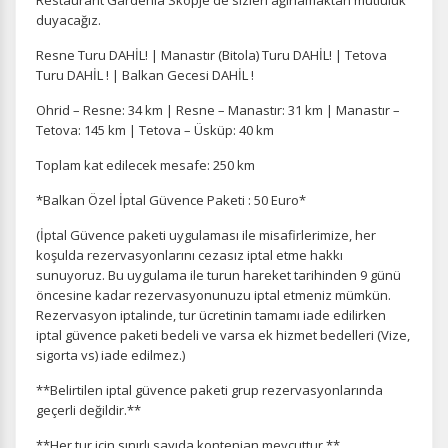
Restaurant Gardenia Skopje'de sizleri ağırlamaktan mutluluk
duyacağız.
Resne Turu DAHİL! | Manastır (Bitola) Turu DAHİL! | Tetova
Turu DAHİL ! | Balkan Gecesi DAHİL !
Ohrid – Resne: 34 km | Resne – Manastır: 31 km | Manastır –
Tetova: 145 km | Tetova – Üsküp: 40 km
Toplam kat edilecek mesafe: 250 km
*Balkan Özel İptal Güvence Paketi : 50 Euro*
(İptal Güvence paketi uygulaması ile misafirlerimize, her
koşulda rezervasyonlarını cezasız iptal etme hakkı
sunuyoruz. Bu uygulama ile turun hareket tarihinden 9 günü
öncesine kadar rezervasyonunuzu iptal etmeniz mümkün.
Rezervasyon iptalinde, tur ücretinin tamamı iade edilirken
iptal güvence paketi bedeli ve varsa ek hizmet bedelleri (Vize,
sigorta vs) iade edilmez.)
**Belirtilen iptal güvence paketi grup rezervasyonlarında
geçerli değildir.**
**Her tur için sınırlı sayıda kontenjan mevcuttur.**