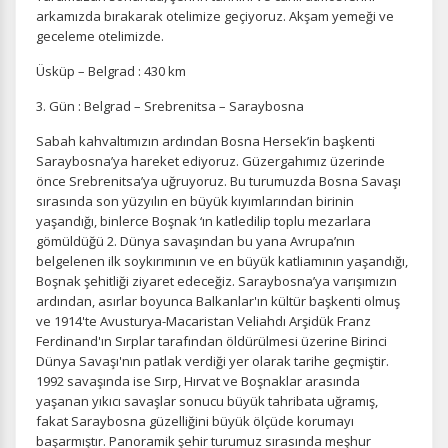
arkamızda bırakarak otelimize geçiyoruz. Akşam yemeği ve
geceleme otelimizde.
Üsküp – Belgrad : 430 km
3. Gün : Belgrad – Srebrenitsa – Saraybosna
Sabah kahvaltımızın ardından Bosna Hersek’in başkenti
Saraybosna’ya hareket ediyoruz. Güzergahımız üzerinde
önce Srebrenitsa’ya uğruyoruz. Bu turumuzda Bosna Savaşı
sırasında son yüzyılın en büyük kıyımlarından birinin
yaşandığı, binlerce Boşnak ‘ın katledilip toplu mezarlara
gömüldüğü 2. Dünya savaşından bu yana Avrupa’nın
belgelenen ilk soykırımının ve en büyük katliamının yaşandığı,
Boşnak şehitliği ziyaret edeceğiz. Saraybosna’ya varışımızın
ardından, asırlar boyunca Balkanlar'ın kültür başkenti olmuş
ve 1914'te Avusturya-Macaristan Veliahdı Arşidük Franz
Ferdinand'ın Sırplar tarafından öldürülmesi üzerine Birinci
Dünya Savaşı'nın patlak verdiği yer olarak tarihe geçmiştir.
1992 savaşında ise Sırp, Hırvat ve Boşnaklar arasında
yaşanan yıkıcı savaşlar sonucu büyük tahribata uğramış,
fakat Saraybosna güzelliğini büyük ölçüde korumayı
başarmıştır. Panoramik şehir turumuz sırasında meşhur