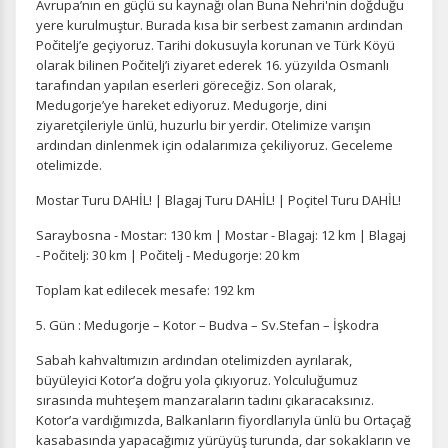
Avrupa’nın en güçlü su kaynağı olan Buna Nehri'nin doğduğu
yere kurulmuştur. Burada kısa bir serbest zamanın ardından
Počitelj’e geçiyoruz. Tarihi dokusuyla korunan ve Türk Köyü
olarak bilinen Počitelj’i ziyaret ederek 16. yüzyılda Osmanlı
tarafından yapılan eserleri göreceğiz. Son olarak,
Medugorje’ye hareket ediyoruz. Medugorje, dini
ziyaretçileriyle ünlü, huzurlu bir yerdir. Otelimize varışın
ardından dinlenmek için odalarımıza çekiliyoruz. Geceleme
otelimizde.
Mostar Turu DAHİL! | Blagaj Turu DAHİL! | Poçitel Turu DAHİL!
Saraybosna - Mostar: 130 km | Mostar - Blagaj: 12 km | Blagaj
- Počitelj: 30 km | Počitelj - Medugorje: 20 km
Toplam kat edilecek mesafe: 192 km
5. Gün : Medugorje – Kotor – Budva – Sv.Stefan – İşkodra
Sabah kahvaltımızın ardından otelimizden ayrılarak,
büyüleyici Kotor’a doğru yola çıkıyoruz. Yolculuğumuz
sırasında muhteşem manzaraların tadını çıkaracaksınız.
Kotor’a vardığımızda, Balkanların fiyordlarıyla ünlü bu Ortaçağ
kasabasında yapacağımız yürüyüş turunda, dar sokakların ve