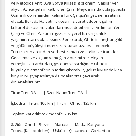
ve Metodios Anıtı, Aya Sofya Kilisesi gibi önemli yapılar yer
alıyor. Ayrıca şehrin kalbi olan Çınar Meydanı'nda dolaşıp, eski
Osmanlı döneminden kalma Türk Çarşısı'nı gezme fırsatımız
olacak. Burada Halveti Tekkesi'ni ziyaret edebilir, şehrin
kültürel dokusunu yakından hissedebilirsiniz. Ardından Yeni
Çarşı ve Ohrid Pazarı'nı gezerek, yerel halkın günlük
yaşamına tanık olacaksınız. Son olarak, Ohrid'in meşhur gölü
ve gölün büyüleyici manzarası turumuza eşlik edecek.
Turumuzun ardından serbest zaman ve otelimize transfer.
Geceleme ve akşam yemeğimiz otelimizde. Akşam
yemeğimizin ardından, gecenin sessizliğinde Ohrid'in
büyüleyici atmosferinin tadını çıkarabilir, gölün kıyısında kısa
bir yürüyüş yapabilir ya da odalarınıza çekilerek
dinlenebilirsiniz.
Tiran Turu DAHİL! | Sveti Naum Turu DAHİL !
İşkodra – Tiran: 100 km | Tiran – Ohrid : 135 km
Toplam kat edilecek mesafe: 235 km
8. Gün: Ohrid – Resne – Manastır – Matka Kanyonu –
Tetova(Kalkandelen) – Üsküp – Çukurova – Gaziantep