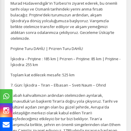
Murad Hüdavendigâr'ın Türbesi'ni ziyaret ederek, bu önemli
tarihi olayı ve Osmanlı tarihindeki yerini anma fırsatı
bulacağız. Priştine’deki turumuzun ardından, akşam
İşkodra’ya dönüş yolculuğumuza başlıyoruz. Varışımızla
birlikte otelimize transfer ediliyor ve akşam yemeğimizi
aldıktan sonra odalarımıza çekiliyoruz. Geceleme Üsküp’te
otelimizde.
Priştine Turu DAHİL! | Prizren Turu DAHİL!
İşkodra – Priştine : 185 km | Prizren – Priştine: 85 km | Priştine -
İşkodra: 255 km
Toplam kat edilecek mesafe: 525 km
7. Gün: İşkodra – Tiran – Elbasan – Sveti Naum – Ohrid
Sabah kahvaltımızın ardından otelimizden ayrılarak,
Arnavutluk'un başkenti Tiran’a doğru yola çıkıyoruz. Tarihi ve
kültürel açıdan zengin olan bu güzel şehirde, Avrupa'da
Bektaşiliğin merkezi olarak kabul edilen Tiran’ı
keşfedeceğimiz etkileyici bir tur bizi bekliyor. Tiran'a
varışımızla birlikte, şehrin en önemli simgelerinden olan Ethem
Bey Camii’ni ziyaret ediyoruz. 1789 yılında inşasına başlanan