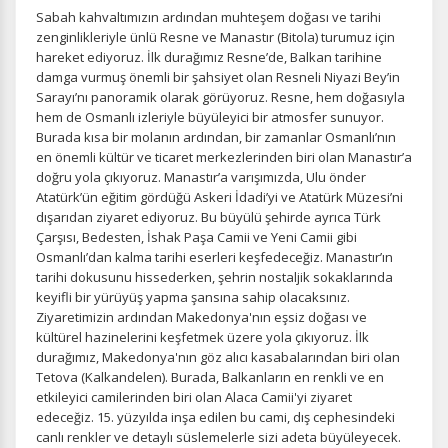
Sabah kahvaltımızın ardından muhteşem doğası ve tarihi
zenginlikleriyle ünlü Resne ve Manastır (Bitola) turumuz için
hareket ediyoruz. İlk durağımız Resne’de, Balkan tarihine
damga vurmuş önemli bir şahsiyet olan Resneli Niyazi Bey’in
Sarayı’nı panoramik olarak görüyoruz. Resne, hem doğasıyla
hem de Osmanlı izleriyle büyüleyici bir atmosfer sunuyor.
Burada kısa bir molanın ardından, bir zamanlar Osmanlı’nın
en önemli kültür ve ticaret merkezlerinden biri olan Manastır’a
doğru yola çıkıyoruz. Manastır’a varışımızda, Ulu önder
Atatürk’ün eğitim gördüğü Askeri İdadi’yi ve Atatürk Müzesi’ni
dışarıdan ziyaret ediyoruz. Bu büyülü şehirde ayrıca Türk
Çarşısı, Bedesten, İshak Paşa Camii ve Yeni Camii gibi
Osmanlı’dan kalma tarihi eserleri keşfedeceğiz. Manastır’ın
tarihi dokusunu hissederken, şehrin nostaljik sokaklarında
keyifli bir yürüyüş yapma şansına sahip olacaksınız.
Ziyaretimizin ardından Makedonya'nın eşsiz doğası ve
kültürel hazinelerini keşfetmek üzere yola çıkıyoruz. İlk
durağımız, Makedonya'nın göz alıcı kasabalarından biri olan
Tetova (Kalkandelen). Burada, Balkanların en renkli ve en
etkileyici camilerinden biri olan Alaca Camii'yi ziyaret
edeceğiz. 15. yüzyılda inşa edilen bu cami, dış cephesindeki
canlı renkler ve detaylı süslemelerle sizi adeta büyüleyecek.