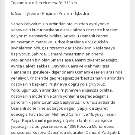
Toplam kat edilecek mesafe: 313 km
6. Gün : İşkodra - Priştine - Prizren - İşkodra
Sabah kahvaltımızın ardından otelimizden ayrılıyor ve
Kosova’nın kültür başkenti olarak bilinen Prizren’e hareket
ediyoruz. Varışımızla birlikte, Anadolu Osmanlı kentini
anımsatan mimarisi ve Türkçe ibarelerle dolu dükkân
levhalarının olduğu Prizren’in dar sokaklarını keşfetmeye
başlıyoruz. Şehirde, Osmanlı mimarisinin en önemli
yapılarından biri olan Sinan Paşa Camii'ni ziyaret edeceğiz.
Ayrıca Halveti Tekkesi, Bayraklı Camii ve Mehmet Paşa
Hamamı da görülecek diğer önemli Osmanlı eserleri arasında
yer alıyor. Prizren’de geçireceğimiz serbest zamanın ardından
Kosova’nın başkenti Priştine’ye doğru yola çıkıyoruz.
Yolculuğumuzun ardından Priştine’ye varışımızla birlikte,
Kosova’nın modern ve tarihi yönlerini keşfedeceğimiz
panoramik şehir turumuza başlıyoruz. Turumuz sırasında,
Osmanlı dönemine ait birçok değerli yapıyı da ziyaret
edeceğiz. Fatih Sultan Mehmed Camii’ni ve 18. yüzyıl eseri
Yaşar Paşa Camii’ni göreceğiz. Şehrin tarihi mirası içinde
yapacağımız bu gezi sırasında, 1389 Kosova Muharebesi
sonucunda Kosova Ovası'nda öldürülen Osmanlı Padişahı I.