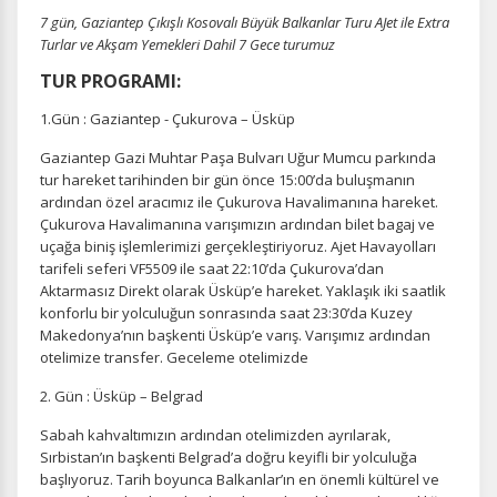
7 gün, Gaziantep Çıkışlı Kosovalı Büyük Balkanlar Turu AJet ile Extra
Turlar ve Akşam Yemekleri Dahil 7 Gece turumuz
TUR PROGRAMI:
1.Gün : Gaziantep - Çukurova – Üsküp
Gaziantep Gazi Muhtar Paşa Bulvarı Uğur Mumcu parkında
tur hareket tarihinden bir gün önce 15:00’da buluşmanın
ardından özel aracımız ile Çukurova Havalimanına hareket.
Çukurova Havalimanına varışımızın ardından bilet bagaj ve
uçağa biniş işlemlerimizi gerçekleştiriyoruz. Ajet Havayolları
tarifeli seferi VF5509 ile saat 22:10’da Çukurova’dan
Aktarmasız Direkt olarak Üsküp’e hareket. Yaklaşık iki saatlik
konforlu bir yolculuğun sonrasında saat 23:30’da Kuzey
Makedonya’nın başkenti Üsküp’e varış. Varışımız ardından
otelimize transfer. Geceleme otelimizde
2. Gün : Üsküp – Belgrad
Sabah kahvaltımızın ardından otelimizden ayrılarak,
Sırbistan’ın başkenti Belgrad’a doğru keyifli bir yolculuğa
başlıyoruz. Tarih boyunca Balkanlar’ın en önemli kültürel ve