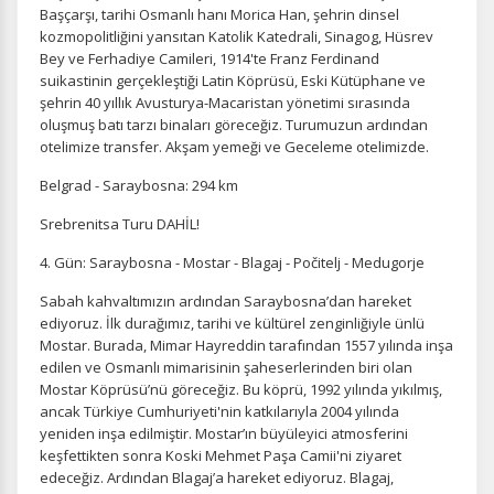
Başçarşı, tarihi Osmanlı hanı Morica Han, şehrin dinsel
kozmopolitliğini yansıtan Katolik Katedrali, Sinagog, Hüsrev
Bey ve Ferhadiye Camileri, 1914'te Franz Ferdinand
suikastinin gerçekleştiği Latin Köprüsü, Eski Kütüphane ve
şehrin 40 yıllık Avusturya-Macaristan yönetimi sırasında
oluşmuş batı tarzı binaları göreceğiz. Turumuzun ardından
otelimize transfer. Akşam yemeği ve Geceleme otelimizde.
Belgrad - Saraybosna: 294 km
Srebrenitsa Turu DAHİL!
4. Gün: Saraybosna - Mostar - Blagaj - Počitelj - Medugorje
Sabah kahvaltımızın ardından Saraybosna’dan hareket
ediyoruz. İlk durağımız, tarihi ve kültürel zenginliğiyle ünlü
Mostar. Burada, Mimar Hayreddin tarafından 1557 yılında inşa
edilen ve Osmanlı mimarisinin şaheserlerinden biri olan
Mostar Köprüsü’nü göreceğiz. Bu köprü, 1992 yılında yıkılmış,
ancak Türkiye Cumhuriyeti'nin katkılarıyla 2004 yılında
yeniden inşa edilmiştir. Mostar’ın büyüleyici atmosferini
keşfettikten sonra Koski Mehmet Paşa Camii'ni ziyaret
edeceğiz. Ardından Blagaj’a hareket ediyoruz. Blagaj,