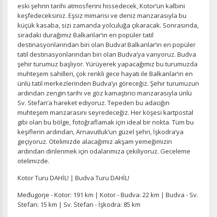
eski şehrin tarihi atmosferini hissedecek, Kotor’un kalbini
keşfedeceksiniz. Eşsiz mimarisi ve deniz manzarasıyla bu
küçük kasaba, sizi zamanda yolculuğa çıkaracak. Sonrasında,
sıradaki durağımız Balkanlar’ın en popüler tatil
destinasyonlarından biri olan Budva! Balkanlar’ın en popüler
tatil destinasyonlarından biri olan Budva’ya varıyoruz. Budva
şehir turumuz başlıyor. Yürüyerek yapacağımız bu turumuzda
muhteşem sahilleri, çok renkli gece hayatı ile Balkanlar’ın en
ünlü tatil merkezlerinden Budva’yı göreceğiz. Şehir turumuzun
ardından zengin tarihi ve göz kamaştırıcı manzarasıyla ünlü
Sv. Stefan’a hareket ediyoruz. Tepeden bu adacığın
muhteşem manzarasını seyredeceğiz. Her köşesi kartpostal
gibi olan bu bölge, fotoğraflamak için ideal bir nokta. Tüm bu
keşiflerin ardından, Arnavutluk’un güzel şehri, İşkodra’ya
geçiyoruz. Otelimizde alacağımız akşam yemeğimizin
ardından dinlenmek için odalarımıza çekiliyoruz. Geceleme
otelimizde.
Kotor Turu DAHİL! | Budva Turu DAHİL!
Međugorje - Kotor: 191 km | Kotor - Budva: 22 km | Budva - Sv.
Stefan: 15 km | Sv. Stefan - İşkodra: 85 km