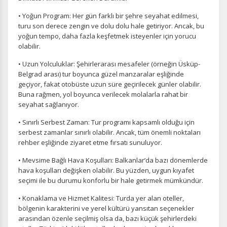
• Yoğun Program: Her gün farklı bir şehre seyahat edilmesi,
turu son derece zengin ve dolu dolu hale getiriyor. Ancak, bu
yoğun tempo, daha fazla keşfetmek isteyenler için yorucu
olabilir.
• Uzun Yolculuklar: Şehirlerarası mesafeler (örneğin Üsküp-
Belgrad arası) tur boyunca güzel manzaralar eşliğinde
geçiyor, fakat otobüste uzun süre geçirilecek günler olabilir.
Buna rağmen, yol boyunca verilecek molalarla rahat bir
seyahat sağlanıyor.
• Sınırlı Serbest Zaman: Tur programı kapsamlı olduğu için
serbest zamanlar sınırlı olabilir. Ancak, tüm önemli noktaları
rehber eşliğinde ziyaret etme fırsatı sunuluyor.
• Mevsime Bağlı Hava Koşulları: Balkanlar’da bazı dönemlerde
hava koşulları değişken olabilir. Bu yüzden, uygun kıyafet
seçimi ile bu durumu konforlu bir hale getirmek mümkündür.
• Konaklama ve Hizmet Kalitesi: Turda yer alan oteller,
bölgenin karakterini ve yerel kültürü yansıtan seçenekler
arasından özenle seçilmiş olsa da, bazı küçük şehirlerdeki