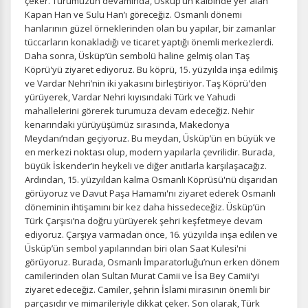
çeker. Turumuzun devamında, Üsküp’ün kalbinde yer alan
Kapan Han ve Sulu Han’ı göreceğiz. Osmanlı dönemi
hanlarının güzel örneklerinden olan bu yapılar, bir zamanlar
tüccarların konakladığı ve ticaret yaptığı önemli merkezlerdi.
Daha sonra, Üsküp’ün sembolü haline gelmiş olan Taş
Pazarlama Çerezleri
Köprü'yü ziyaret ediyoruz. Bu köprü, 15. yüzyılda inşa edilmiş
Size ve ilgi alanlarınıza uygun reklamlar göstermek için
ve Vardar Nehri’nin iki yakasını birleştiriyor. Taş Köprü'den
kullanılır. Kapatırsanız reklamları görmeye devam
yürüyerek, Vardar Nehri kıyısındaki Türk ve Yahudi
edersiniz, ancak daha az alakalı olabilirler.
mahallelerini görerek turumuza devam edeceğiz. Nehir
kenarındaki yürüyüşümüz sırasında, Makedonya
Meydanı’ndan geçiyoruz. Bu meydan, Üsküp’ün en büyük ve
en merkezi noktası olup, modern yapılarla çevrilidir. Burada,
büyük İskender’in heykeli ve diğer anıtlarla karşılaşacağız.
Ardından, 15. yüzyıldan kalma Osmanlı Köprüsü'nü dışarıdan
görüyoruz ve Davut Paşa Hamamı'nı ziyaret ederek Osmanlı
Tercihleri Kaydet
döneminin ihtişamını bir kez daha hissedeceğiz. Üsküp’ün
Türk Çarşısı’na doğru yürüyerek şehri keşfetmeye devam
ediyoruz. Çarşıya varmadan önce, 16. yüzyılda inşa edilen ve
Üsküp’ün sembol yapılarından biri olan Saat Kulesi'ni
görüyoruz. Burada, Osmanlı İmparatorluğu’nun erken dönem
camilerinden olan Sultan Murat Camii ve İsa Bey Camii'yi
ziyaret edeceğiz. Camiler, şehrin İslami mirasının önemli bir
parçasıdır ve mimarileriyle dikkat çeker. Son olarak, Türk