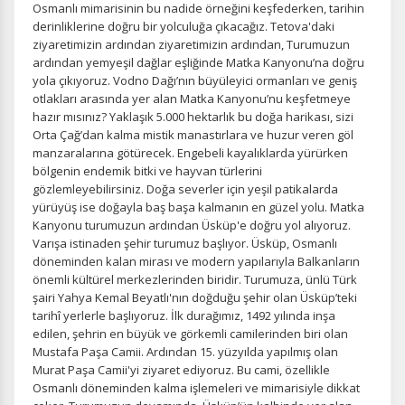
Osmanlı mimarisinin bu nadide örneğini keşfederken, tarihin
ÇEREZ KULLANIM AYARLARINIZ
derinliklerine doğru bir yolculuğa çıkacağız. Tetova'daki
Çerez tercihlerinizi
belirleyin
.
ziyaretimizin ardından ziyaretimizin ardından, Turumuzun
ardından yemyeşil dağlar eşliğinde Matka Kanyonu’na doğru
Daha fazla bilgi için
KVKK bilgilendirmemizi
,
çerez kullanım
ve
yola çıkıyoruz. Vodno Dağı’nın büyüleyici ormanları ve geniş
gizlilik koşullarını
inceleyebilirsiniz.
otlakları arasında yer alan Matka Kanyonu’nu keşfetmeye
hazır mısınız? Yaklaşık 5.000 hektarlık bu doğa harikası, sizi
Orta Çağ’dan kalma mistik manastırlara ve huzur veren göl
Zorunlu Çerezler
HER ZAMAN AKTIF
manzaralarına götürecek. Engebeli kayalıklarda yürürken
bölgenin endemik bitki ve hayvan türlerini
Oturum yönetimi, güvenlik ve temel site işlevleri için
gözlemleyebilirsiniz. Doğa severler için yeşil patikalarda
gereklidir. Bu çerezler olmadan site düzgün çalışmaz ve
yürüyüş ise doğayla baş başa kalmanın en güzel yolu. Matka
devre dışı bırakılamaz.
Kanyonu turumuzun ardından Üsküp'e doğru yol alıyoruz.
Varışa istinaden şehir turumuz başlıyor. Üsküp, Osmanlı
döneminden kalan mirası ve modern yapılarıyla Balkanların
önemli kültürel merkezlerinden biridir. Turumuza, ünlü Türk
şairi Yahya Kemal Beyatlı'nın doğduğu şehir olan Üsküp’teki
İstatistik Çerezleri
tarihî yerlerle başlıyoruz. İlk durağımız, 1492 yılında inşa
Ziyaretçilerin siteyi nasıl kullandığını anonim olarak
edilen, şehrin en büyük ve görkemli camilerinden biri olan
ölçeriz. Hangi sayfaların popüler olduğunu ve
Mustafa Paşa Camii. Ardından 15. yüzyılda yapılmış olan
kullanıcıların nerede zorluk yaşadığını anlamamıza
Murat Paşa Camii'yi ziyaret ediyoruz. Bu cami, özellikle
yardımcı olur.
Osmanlı döneminden kalma işlemeleri ve mimarisiyle dikkat