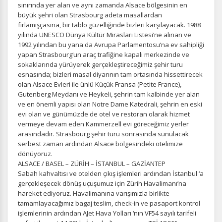
sınırında yer alan ve aynı zamanda Alsace bölgesinin en
büyük şehri olan Strasbourg adeta masallardan
fırlamışçasına, bir tablo güzelliğinde bizleri karşılayacak. 1988
yılında UNESCO Dünya Kültür Mirasları Listesi‘ne alınan ve
1992 yılından bu yana da Avrupa Parlamentosu‘na ev sahipliği
Tercihleri Kaydet
yapan Strasbourg‘un araç trafiğine kapalı merkezinde ve
sokaklarında yürüyerek gerçekleştireceğimiz şehir turu
esnasında; bizleri masal diyarının tam ortasında hissettirecek
olan Alsace Evleri ile ünlü Küçük Fransa (Petite France),
Gutenberg Meydanı ve Heykeli, şehrin tam kalbinde yer alan
ve en önemli yapısı olan Notre Dame Katedrali, şehrin en eski
evi olan ve günümüzde de otel ve restoran olarak hizmet
vermeye devam eden Kammerzell evi göreceğimiz yerler
arasındadır. Strasbourg şehir turu sonrasında sunulacak
serbest zaman ardından Alsace bölgesindeki otelimize
dönüyoruz.
ALSACE / BASEL – ZÜRİH – İSTANBUL – GAZİANTEP
Sabah kahvaltısı ve otelden çıkış işlemleri ardından İstanbul ‘a
gerçekleşecek dönüş uçuşumuz için Zürih Havalimanı’na
hareket ediyoruz. Havalimanına varışımızla birlikte
tamamlayacağımız bagaj teslim, check-in ve pasaport kontrol
işlemlerinin ardından AJet Hava Yolları ‘nın VF54 sayılı tarifeli