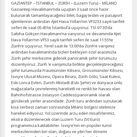
GAZİANTEP – İSTANBUL – ZÜRİH – (Luzern Turu) – MİLANO
Gaziantep Havalimanı’nda uçuştan 3 saat önce hazır
bulunarak tamamlayacağımız bilet, bagaj teslim ve pasaport
işlemlerinin ardından AJet Hava Yolları‘nın VF3233 sayılı tarifeli
seferi ile saat 05:45’te İstanbul’a uçuyoruz. TSİ 07:30’da
Sabiha Gökçen Havalimanı’na varıyoruz ve devamında AJet
Hava Yolları’nın VF53 sayılı tarifeli seferi ile saat 11:55’te
Zürih’e uçuyoruz. Yerel saat ile 13:00’da Zürih‘e varışımız
ardından havalimanında bizleri bekleyen özel aracımızla
Zürih şehir merkezine giderek panoramik şehir turumuzu
düzenliyoruz. Zürih ‘e varışımızla birlikte gerçekleştireceğimiz
şehir turumuzda Fraumünster Kilisesi, Grossmünster Kilisesi,
İsviçre Ulusal Müzesi, Opera Binası, Zürih Gölü, Saat Kulesi,
Eski Lonca Evleri, Zurich Altstadt (Eski Şehir) ve dünyaca ünlü
mağazalarla çevrelenmiş hareketli ve renkli bir havası olan
Bahnhofstrasse (istasyon Caddesi) panoramik olarak
görülecek yerler arasındadır. Zürih turu ardından sunulacak
kısa serbest zaman sonrasında Milano bölgesi otelimize
hareket ediyoruz. Yol üzerinde arzu eden misafirlerimiz,
ekstra düzenlenecek olan Luzern Turu (50 Euro)
programımıza katılabilirler. İsviçre’nin en popüler turist
merkezlerinden biri olan, doğası ve yılın her dönemi