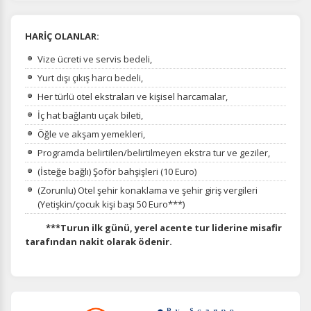
HARİÇ OLANLAR:
Vize ücreti ve servis bedeli,
Yurt dışı çıkış harcı bedeli,
Her türlü otel ekstraları ve kişisel harcamalar,
İç hat bağlantı uçak bileti,
Öğle ve akşam yemekleri,
Programda belirtilen/belirtilmeyen ekstra tur ve geziler,
(İsteğe bağlı) Şoför bahşişleri (10 Euro)
(Zorunlu) Otel şehir konaklama ve şehir giriş vergileri
(Yetişkin/çocuk kişi başı 50 Euro***)
***Turun ilk günü, yerel acente tur liderine misafir
tarafından nakit olarak ödenir.