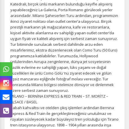
Katedrali, birçok ünlü markanın bulunduğu keyifle alışveriş
yapabileceğiniz La Galeria, Porta Romano görülecek yerler
arasındadır. Milano Şaheserleri Turu ardından, programımızın
ikinci ziyaret noktası olan outlet center’a ulaşıyoruz. Birçok
prestijli markanın şık mağazalarına, kafe ve restoranlara,
kişisel aktivite alanlarına ev sahipliği yapan outlet center’da
uygun fiyatı ve kaliteli alışveriş için serbest zaman sunuyoruz.
Tur bitiminde sunulacak serbest dahilinde arzu eden
misafirlerimiz, ekstra düzenlenecek olan Como Turu (50 Euro)
programımıza katılabilirler. Turumuzda, Hollywood
ünlülerinden Avrupa zenginlerine, dünya jet sosyetesinin
yazlık evlerine ev sahipliği yapan, lüks yaşamı ve doğal
güzellikleri ile ünlü Como Gölü ‘nü ziyaret edecek ve gölün
eşsiz manzarası eşliğinde fotoğraf molası vereceğiz. Tur
sonrasında Milano bölgesi otelimize dönüyor ve dinlenmek
üzere serbest zaman sunuyoruz.
MİLANO – BERNİNA EXPRESS & RED TRAIN – ST. MORİTZ –
ALSACE / BASEL
Sabah kahvaltısı ve otelden çıkış işlemleri ardından Bernina
Express & Red Train ile gerçekleştireceğimiz unutulmaz ve
rüyaları süsleyecek kadar büyüleyici tren yolculuğu için Tirano
tren istasyona ulaşıyoruz. 1898 – 1904 yılları arasında inşa