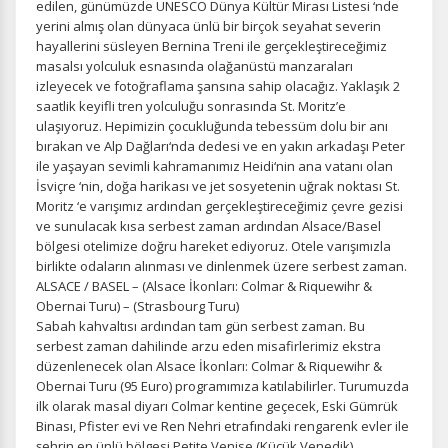
edilen, günümüzde UNESCO Dünya Kültür Mirası Listesi ‘nde
yerini almış olan dünyaca ünlü bir birçok seyahat severin
hayallerini süsleyen Bernina Treni ile gerçekleştireceğimiz
masalsı yolculuk esnasında olağanüstü manzaraları
izleyecek ve fotoğraflama şansına sahip olacağız. Yaklaşık 2
saatlik keyifli tren yolculuğu sonrasında St. Moritz’e
ulaşıyoruz. Hepimizin çocukluğunda tebessüm dolu bir anı
bırakan ve Alp Dağları‘nda dedesi ve en yakın arkadaşı Peter
ile yaşayan sevimli kahramanımız Heidi‘nin ana vatanı olan
İsviçre ‘nin, doğa harikası ve jet sosyetenin uğrak noktası St.
Moritz ‘e varışımız ardından gerçekleştireceğimiz çevre gezisi
ve sunulacak kısa serbest zaman ardından Alsace/Basel
bölgesi otelimize doğru hareket ediyoruz. Otele varışımızla
birlikte odaların alınması ve dinlenmek üzere serbest zaman.
ÇEREZ KULLANIM AYARLARINIZ
ALSACE / BASEL – (Alsace İkonları: Colmar & Riquewihr &
Çerez tercihlerinizi
belirleyin
.
Obernai Turu) – (Strasbourg Turu)
Sabah kahvaltısı ardından tam gün serbest zaman. Bu
Daha fazla bilgi için
KVKK bilgilendirmemizi
,
çerez kullanım
ve
serbest zaman dahilinde arzu eden misafirlerimiz ekstra
gizlilik koşullarını
inceleyebilirsiniz.
düzenlenecek olan Alsace İkonları: Colmar & Riquewihr &
Obernai Turu (95 Euro) programımıza katılabilirler. Turumuzda
ilk olarak masal diyarı Colmar kentine geçecek, Eski Gümrük
Zorunlu Çerezler
HER ZAMAN AKTIF
Binası, Pfister evi ve Ren Nehri etrafındaki rengarenk evler ile
şehrin en ünlü bölgesi Petite Venise (Küçük Venedik)