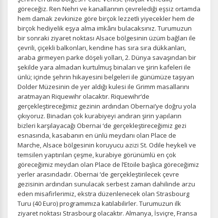
Oturum yönetimi, güvenlik ve temel site işlevleri için
göreceğiz. Ren Nehri ve kanallarının çevrelediği eşsiz ortamda
gereklidir. Bu çerezler olmadan site düzgün çalışmaz ve
hem damak zevkinize göre birçok lezzetli yiyecekler hem de
devre dışı bırakılamaz.
birçok hediyelik eşya alma imkânı bulacaksınız. Turumuzun
bir sonraki ziyaret noktası Alsace bölgesinin üzüm bağları ile
çevrili, çiçekli balkonları, kendine has sıra sıra dükkanları,
araba girmeyen parke döşeli yolları, 2. Dünya savaşından bir
şekilde yara almadan kurtulmuş binaları ve şirin kafeleri ile
İstatistik Çerezleri
ünlü; içinde şehrin hikayesini belgeleri ile günümüze taşıyan
Ziyaretçilerin siteyi nasıl kullandığını anonim olarak
Dolder Müzesinin de yer aldığı kulesi ile Grimm masallarını
ölçeriz. Hangi sayfaların popüler olduğunu ve
aratmayan Riquewihr olacaktır. Riquewihr‘de
kullanıcıların nerede zorluk yaşadığını anlamamıza
gerçekleştireceğimiz gezinin ardından Obernai’ye doğru yola
yardımcı olur.
çıkıyoruz. Binadan çok kurabiyeyi andıran şirin yapıların
bizleri karşılayacağı Obernai ‘de gerçekleştireceğimiz gezi
esnasında, kasabanın en ünlü meydanı olan Place de
Marche, Alsace bölgesinin koruyucu azizi St. Odile heykeli ve
temsilen yaptırılan çeşme, kurabiye görünümlü en çok
göreceğimiz meydan olan Place de l’Etoile başlıca göreceğimiz
Pazarlama Çerezleri
yerler arasındadır. Obernai ‘de gerçekleştirilecek çevre
Size ve ilgi alanlarınıza uygun reklamlar göstermek için
gezisinin ardından sunulacak serbest zaman dahilinde arzu
kullanılır. Kapatırsanız reklamları görmeye devam
eden misafirlerimiz, ekstra düzenlenecek olan Strasbourg
edersiniz, ancak daha az alakalı olabilirler.
Turu (40 Euro) programımıza katılabilirler. Turumuzun ilk
ziyaret noktası Strasbourg olacaktır. Almanya, İsviçre, Fransa