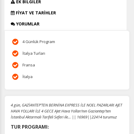
EK BİLGİLER
FİYAT VE TARİHLER
YORUMLAR
4 Günlük Program
İtalya Turları
Fransa
İtalya
4 gün, GAZİANTEP’TEN BERNİNA EXPRESS İLE NOEL PAZARLARI AJET
HAVA YOLLARI İLE 4 GECE AJet Hava Yolları’nın Gaziantep’ten
İstanbul Aktarmalı Tarifeli Seferi ile… || 16969||22414 turumuz
TUR PROGRAMI: