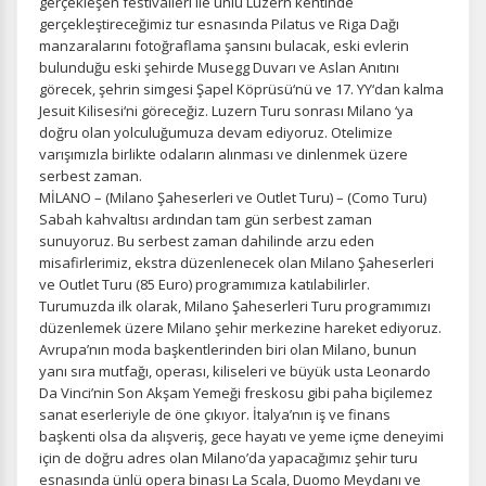
gerçekleşen festivalleri ile ünlü Luzern kentinde
gerçekleştireceğimiz tur esnasında Pilatus ve Riga Dağı
manzaralarını fotoğraflama şansını bulacak, eski evlerin
bulunduğu eski şehirde Musegg Duvarı ve Aslan Anıtını
görecek, şehrin simgesi Şapel Köprüsü‘nü ve 17. YY‘dan kalma
Jesuit Kilisesi‘ni göreceğiz. Luzern Turu sonrası Milano ‘ya
doğru olan yolculuğumuza devam ediyoruz. Otelimize
varışımızla birlikte odaların alınması ve dinlenmek üzere
serbest zaman.
MİLANO – (Milano Şaheserleri ve Outlet Turu) – (Como Turu)
Sabah kahvaltısı ardından tam gün serbest zaman
sunuyoruz. Bu serbest zaman dahilinde arzu eden
misafirlerimiz, ekstra düzenlenecek olan Milano Şaheserleri
ve Outlet Turu (85 Euro) programımıza katılabilirler.
Turumuzda ilk olarak, Milano Şaheserleri Turu programımızı
düzenlemek üzere Milano şehir merkezine hareket ediyoruz.
Avrupa’nın moda başkentlerinden biri olan Milano, bunun
yanı sıra mutfağı, operası, kiliseleri ve büyük usta Leonardo
Da Vinci’nin Son Akşam Yemeği freskosu gibi paha biçilemez
sanat eserleriyle de öne çıkıyor. İtalya’nın iş ve finans
başkenti olsa da alışveriş, gece hayatı ve yeme içme deneyimi
için de doğru adres olan Milano’da yapacağımız şehir turu
esnasında ünlü opera binası La Scala, Duomo Meydanı ve