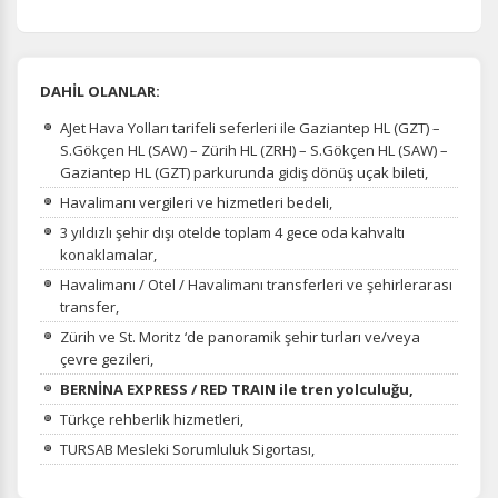
DAHİL OLANLAR:
AJet Hava Yolları tarifeli seferleri ile Gaziantep HL (GZT) –
S.Gökçen HL (SAW) – Zürih HL (ZRH) – S.Gökçen HL (SAW) –
Gaziantep HL (GZT) parkurunda gidiş dönüş uçak bileti,
Havalimanı vergileri ve hizmetleri bedeli,
3 yıldızlı şehir dışı otelde toplam 4 gece oda kahvaltı
konaklamalar,
Havalimanı / Otel / Havalimanı transferleri ve şehirlerarası
transfer,
Zürih ve St. Moritz ‘de panoramik şehir turları ve/veya
çevre gezileri,
BERNİNA EXPRESS / RED TRAIN ile tren yolculuğu,
Türkçe rehberlik hizmetleri,
TURSAB Mesleki Sorumluluk Sigortası,