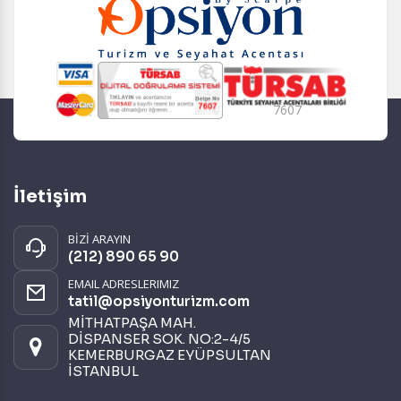
7607
İletişim
BİZİ ARAYIN
(212) 890 65 90
EMAIL ADRESLERIMIZ
tatil@opsiyonturizm.com
MİTHATPAŞA MAH.
DİSPANSER SOK. NO:2-4/5
KEMERBURGAZ EYÜPSULTAN
İSTANBUL