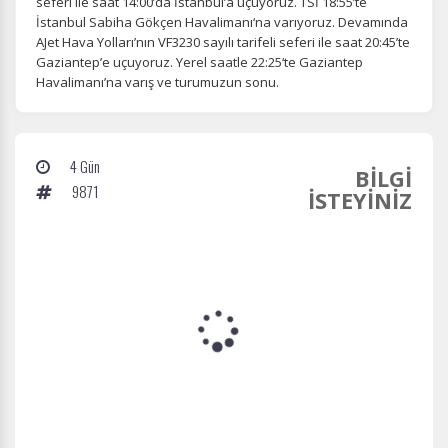
seferi ile saat 14:00’da İstanbul’a uçuyoruz. TSİ 18:55’te
İstanbul Sabiha Gökçen Havalimanı‘na varıyoruz. Devamında
AJet Hava Yolları’nın VF3230 sayılı tarifeli seferi ile saat 20:45’te
Gaziantep’e uçuyoruz. Yerel saatle 22:25‘te Gaziantep
Havalimanı’na varış ve turumuzun sonu.
4 Gün
BİLGİ
9871
İSTEYİNİZ