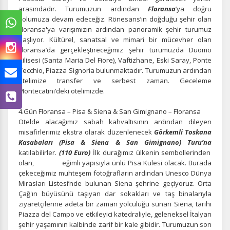
arasındadır. Turumuzun ardından
Floransa
’ya doğru
yolumuza devam edeceğiz. Rönesans’ın doğduğu şehir olan
Floransa'ya varışımızın ardından panoramik şehir turumuz
başlıyor. Kültürel, sanatsal ve mimari bir mücevher olan
Floransa’da gerçekleştireceğimiz şehir turumuzda Duomo
Kilisesi (Santa Maria Del Fiore), Vaftizhane, Eski Saray, Ponte
Vecchio, Piazza Signoria bulunmaktadır. Turumuzun ardından
otelimize transfer ve serbest zaman. Geceleme
Montecatini’deki otelimizde.
4.Gün Floransa – Pisa & Siena & San Gimignano – Floransa
Otelde alacağımız sabah kahvaltısının ardından dileyen
misafirlerimiz
ekstra olarak düzenlenecek
Görkemli Toskana
Kasabaları (Pisa & Siena & San Gimignano) Turu’na
katılabilirler.
(110 Euro)
İlk durağımız ülkenin sembollerinden
olan, eğimli yapısıyla ünlü Pisa Kulesi olacak. Burada
çekeceğimiz muhteşem fotoğrafların ardından Unesco Dünya
Mirasları Listesi’nde bulunan Siena şehrine geçiyoruz. Orta
Çağ'ın büyüsünü taşıyan dar sokakları ve taş binalarıyla
ziyaretçilerine adeta bir zaman yolculuğu sunan Siena, tarihi
Piazza del Campo ve etkileyici katedraliyle, geleneksel İtalyan
şehir yaşamının kalbinde zarif bir kale gibidir. Turumuzun son