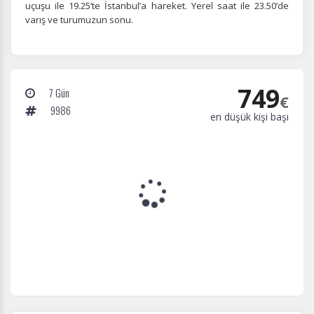
uçuşu ile 19.25’te İstanbul’a hareket. Yerel saat ile 23.50’de
varış ve turumuzun sonu.
749
7 Gün
€
9986
en düşük kişi başı