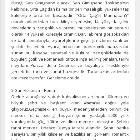
durağı San Gimignano olacak. San Gimignano, Toskana'nın
kalbinde, Orta Çağ'dan kalma bir peri masalı gibi yükselen taş
kuleleriyle ünlü bir kasabadır. "Orta Çağ'ın Manhattan'ı"
olarak adlandırılan bu etkileyici yerleşim, 14. yüzyılda şehir
devletlerinin zenginlik ve prestij mücadelesinin bir sonucu
olarak 14 yüksek kulesiyle tanınır. Dar, labirent gibi sokakları
ve tarihi binalarıyla, ziyaretçilerine geçmişin izlerini canlı bir
şekilde hissettirir. Ayrıca, muazzam panoramik manzaralar
sunan bu kasaba, sanatsal ve kültürel zenginlikleriyle de
ÇEREZ KULLANIM AYARLARINIZ
büyüler; gotik ve Romanesk tarzda inşa edilmiş binaları, tarihi
Çerez tercihlerinizi
belirleyin
.
meydanı Piazza della Cisterna ve büyüleyici freskleriyle
gerçek bir tarih ve sanat hazinesidir. Turumuzun ardından
Daha fazla bilgi için
KVKK bilgilendirmemizi
,
çerez kullanım
ve
otelimize transfer. Geceleme otelde.
gizlilik koşullarını
inceleyebilirsiniz.
5.Gün Floransa – Roma
Otelde alacağımız sabah kahvaltısının ardından ülkenin en
büyük şehri ve başkenti olan
Roma
’ya doğru yola
Zorunlu Çerezler
HER ZAMAN AKTIF
çıkıyoruz.Geçmişteki en büyük medeniyetlerden birinin de
Oturum yönetimi, güvenlik ve temel site işlevleri için
merkezi olma özelliği taşıyan şehir, yaklaşık 2500 yıllık
gereklidir. Bu çerezler olmadan site düzgün çalışmaz ve
varoluşunda güç, kültür ve dinin merkezi olmuştur. Şehrin
devre dışı bırakılamaz.
tarihi merkezi Unesco Dünya Mirası Alanıdır. Şehir, harika
sarayları, bin yıllık kiliseleri ve bazilikaları, görkemli romantik