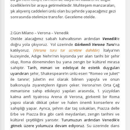
özelliklerini bir araya getirmektedir. Muhteşem manzaraları,
şık alışveriş caddeleri ünlü olan bu şehirde yapacağımız gezi
sonrasında otelimize transfer. Geceleme otelde.
2.Gün Milano – Verona – Venedik
Otelde alacağımız sabah kahvaltısının ardından
Venedik
’e
doğru yola çıkıyoruz. Yol üzerinde
Görkemli Verona Turu
’na
katılıyoruz.
(Verona turu tur ücretine dahildir)
İtalya'nın
kuzeyinde, Adige Nehri'nin kıyısında yer alan tarihi bir şehir
olup, Roma döneminden bu yana zengin bir kültürel mirasa
sahiptir.
Tarih, mimari ve edebiyat ile estetik duyguları
uyandıran
şehir, Shakespeare’in ünlü eseri "Romeo ve Juliet"
ile tanınır; Juliet'in evi olarak bilinen yapıyla ve onun
balkonuyla ziyaretçilerin ilgisini çeker. Verona'nın Orta Çağ
mimarisine sahip etkileyici yapıları arasında, 1. yüzyıldan
kalma amfi tiyatrosu Arena di Verona, görkemli bir Roma
yapısı olarak dikkat çeker ve halen önemli konserlere ev
sahipliği yapar. Ayrıca, şehrin dar taş sokakları, Piazza delle
Erbe ve Piazza Bra gibi canlı meydanları, zengin tarihini ve
kültürel çeşitliliğini yansıtır.
Turumuzun ardından Venedik’e
gitmek üzere yolumuza devam ediyoruz.
Su üzerinde dans