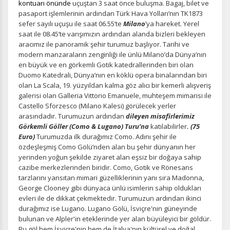
kontuarı önünde
uçuştan 3 saat önce buluşma.
Bagaj, bilet ve
pasaport işlemlerinin ardından Türk Hava Yolları’nın TK1873
sefer sayılı uçuşu ile saat 06.55’te
Milano
’ya hareket. Yerel
saat ile 08.45’te varışımızın ardından alanda bizleri bekleyen
aracımız ile panoramik şehir turumuz başlıyor. Tarihi ve
modern manzaraların zenginliği ile ünlü Milano’da Dünya’nın
en büyük ve en görkemli Gotik katedrallerinden biri olan
Duomo Katedrali, Dünya’nın en köklü opera binalarından biri
olan La Scala, 19. yüzyıldan kalma göz alıcı bir kemerli alışveriş
galerisi olan Galleria Vittorio Emanuele, muhteşem mimarisi ile
Castello Sforzesco (Milano Kalesi) görülecek yerler
arasındadır.
Turumuzun ardından
dileyen misafirlerimiz
Görkemli Göller (Como & Lugano) Turu’na
katılabilirler
. (75
Euro)
Turumuzda ilk durağımız Como. Adını şehir ile
özdeşleşmiş Como Gölü’nden alan bu şehir dünyanın her
yerinden yoğun şekilde ziyaret alan eşsiz bir doğaya sahip
cazibe merkezlerinden biridir. Como, Gotik ve Rönesans
tarzlarını yansıtan mimari güzelliklerinin yanı sıra Madonna,
George Clooney gibi dünyaca ünlü isimlerin sahip oldukları
evleri ile de dikkat çekmektedir. Turumuzun ardından ikinci
durağımız ise Lugano. Lugano Gölü, İsviçre'nin güneyinde
bulunan ve Alpler'in eteklerinde yer alan büyüleyici bir göldür.
Bu göl hem İsviçre'nin hem de İtalya'nın kültürel ve doğal