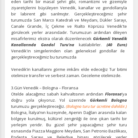
eden tarihi bir masal şehri gibi, romantizmi ve gizemiyle
ziyaretçilerini büyüleyen Venedik, kanallar ve gondollarıyla
bir labirent gibi sarılmıştır. Gerçekleştireceğimiz şehir
turumuzda
San Marco Katedrali ve Meydanı, Dükler Sarayı,
Canale Grande, İç Çekme ve Rialto Köprüsü Venedik'te
görülecek yerler arasındadır. Turumuzun ardından dileyen
misafirlerimiz ekstra olarak düzenlenecek
Görkemli Venedik
Kanallarında Gondol Turu’na
katılabilirler.
(40 Euro)
Venedik'in simgelerinden olan geleneksel gondollar ile
gerçekleştireceğimiz bu turumuzda
Venedik’in kanallarını görme imkânı elde edeceğiz Tur bitimi
otelimize transfer ve serbest zaman. Geceleme otelimizde.
3.Gün Venedik – Bologna – Floransa
Otelde alacağımız sabah kahvaltısının ardından
Floransa
’ya
doğru yola çıkıyoruz. Yol üzerinde
Görkemli Bologna
turumuzu gerçekleştireceğiz.
(Bologna turu tur ücretine dahildir.)
Bologna, İtalya’nın kuzeyinde, Apenin Dağları arasında kalan
bölgeye kurulmuş, kültürel zenginliği ile öne çıkan tarihi bir
yerleşim yeridir. Bu güzel şehir yapacağımız şehir turu
esnasında Piazza Maggiore Meydanı, San Petronio Bazilikası,
Podesta Sarayı ve Belediye binası görülecek yerler