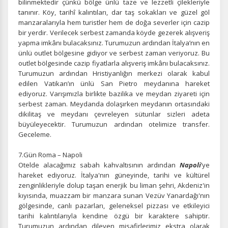
bilinmektedir çünkü bölge ünlü taze ve lezzetli çilekleriyle
Tercihleri Kaydet
tanınır. Köy, tarihî kalıntıları, dar taş sokakları ve güzel göl
manzaralarıyla hem turistler hem de doğa severler için cazip
bir yerdir. Verilecek serbest zamanda köyde gezerek alışveriş
yapma imkânı bulacaksınız. Turumuzun ardından İtalya’nın en
ünlü outlet bölgesine gidiyor ve serbest zaman veriyoruz. Bu
outlet bölgesinde cazip fiyatlarla alışveriş imkânı bulacaksınız.
Turumuzun ardından Hristiyanlığın merkezi olarak kabul
edilen Vatikan’ın ünlü San Pietro meydanına hareket
ediyoruz. Varışımızla birlikte bazilika ve meydan ziyareti için
serbest zaman. Meydanda dolaşırken meydanın ortasındaki
dikilitaş ve meydanı çevreleyen sütunlar sizleri adeta
büyüleyecektir. Turumuzun ardından otelimize transfer.
Geceleme.
7.Gün Roma – Napoli
Otelde alacağımız sabah kahvaltısının ardından
Napoli
’ye
hareket ediyoruz. İtalya'nın güneyinde, tarihi ve kültürel
zenginlikleriyle dolup taşan enerjik bu liman şehri, Akdeniz'in
kıyısında, muazzam bir manzara sunan Vezüv Yanardağı'nın
gölgesinde, canlı pazarları, geleneksel pizzası ve etkileyici
tarihi kalıntılarıyla kendine özgü bir karaktere sahiptir.
Turumuzun ardından dileyen misafirlerimiz ekstra olarak