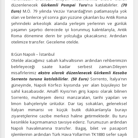
düzenlenecek
Görkemli Pompei Turu
’na katılabilirler.
(70
Euro)
M.Ö. 79 yılında Vezüv Yanardağ’ının patlamasıyla yok
olan ve binlerce yıl sonra gün yüzüne çıkarılan bu Antik Roma
şehrindeki arkeolojik alanda yerleşim yerlerinin ve günlük
yaşamın şaşırtıcı derecede iyi korunmuş kalıntılarıyla, Antik
Roma dönemine derin bir yolculuğa çıkacaksınız. Ardından
otelimize transfer. Geceleme otelde.
8.Gün Napoli – İstanbul
Otelde alacağımız sabah kahvaltısının ardından rehberimizin
belirleyeceği saate kadar serbest zaman.Dileyen
misafirlerimiz
ekstra olarak düzenlenecek Görkemli Kasaba
Sorrento turuna katılabilirler. (50 Euro)
Sorrento, İtalya'nın
güneyinde, Napoli Körfezi kıyısında yer alan büyüleyici bir
sahil kasabasıdır. Amalfi Kıyısı'nın giriş kapısı olarak bilinen
Sorrento, muhteşem deniz manzaraları, tarihi yapıları ve
limon bahçeleriyle ünlüdür. Dar taş sokakları, geleneksel
İtalyan mimarisi ve küçük butik dükkanlarıyla burayı
ziyaretçilerine cazibe merkezi haline getirmektedir. Bu turu
kesinlikle kaçırmamanızı tavsiye ederiz. Turumuzun ardından
Napoli havalimanına transfer. Bagaj, bilet ve pasaport
işlemlerinin ardından Türk Hava Yolları’nın TK1880 sefer sayılı