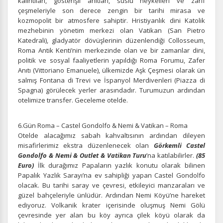
kalıntıları, gösterişli anıtları, süslü heykelleri ve zarif
çeşmeleriyle son derece zengin bir tarihi mirasa ve
kozmopolit bir atmosfere sahiptir. Hristiyanlık dini Katolik
mezhebinin yönetim merkezi olan Vatikan (San Pietro
İstatistik Çerezleri
Katedrali), gladyatör dövüşlerinin düzenlendiği Collosseum,
Ziyaretçilerin siteyi nasıl kullandığını anonim olarak
Roma Antik Kenti’nin merkezinde olan ve bir zamanlar dini,
ölçeriz. Hangi sayfaların popüler olduğunu ve
politik ve sosyal faaliyetlerin yapıldığı Roma Forumu, Zafer
kullanıcıların nerede zorluk yaşadığını anlamamıza
Anıtı (Vittoriano Emanuele), ülkemizde Aşk Çeşmesi olarak ün
yardımcı olur.
salmış Fontana di Trevi ve İspanyol Merdivenleri (Piazza di
Spagna) görülecek yerler arasındadır. Turumuzun ardından
otelimize transfer. Geceleme otelde.
6.Gün Roma – Castel Gondolfo & Nemi & Vatikan – Roma
Pazarlama Çerezleri
Otelde alacağımız sabah kahvaltısının ardından dileyen
Size ve ilgi alanlarınıza uygun reklamlar göstermek için
misafirlerimiz ekstra düzenlenecek olan
Görkemli
Castel
kullanılır. Kapatırsanız reklamları görmeye devam
Gondolfo & Nemi & Outlet & Vatikan Turu
’na katılabilirler.
(85
edersiniz, ancak daha az alakalı olabilirler.
Euro)
İlk durağımız Papaların yazlık konutu olarak bilinen
Papalık Yazlık Sarayı’na ev sahipliği yapan Castel Gondolfo
olacak. Bu tarihi saray ve çevresi, etkileyici manzaraları ve
güzel bahçeleriyle ünlüdür. Ardından Nemi Köyü’ne hareket
ediyoruz. Volkanik krater içerisinde oluşmuş Nemi Gölü
çevresinde yer alan bu köy ayrıca çilek köyü olarak da