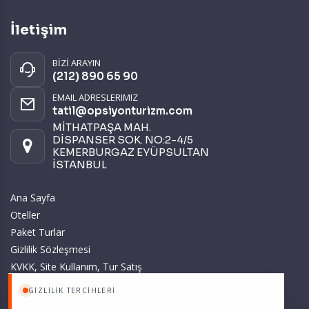
İletişim
BİZİ ARAYIN
(212) 890 65 90
EMAIL ADRESLERIMIZ
tatil@opsiyonturizm.com
MİTHATPAŞA MAH.
DİSPANSER SOK. NO:2-4/5
KEMERBURGAZ EYÜPSULTAN
İSTANBUL
Ana Sayfa
Oteller
Paket Turlar
Gizlilik Sözleşmesi
KVKK, Site Kullanım, Tur Satış
ve Üyelik Sözleşmesi
GIZLILIK TERCIHLERI