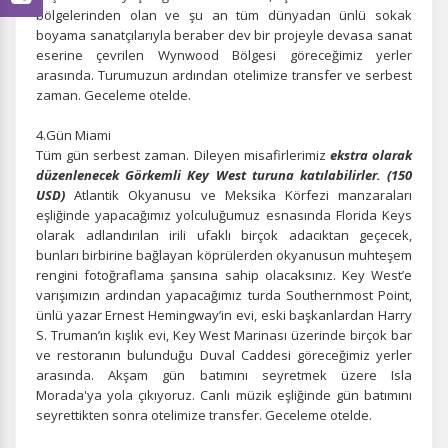
bölgelerinden olan ve şu an tüm dünyadan ünlü sokak
boyama sanatçılarıyla beraber dev bir projeyle devasa sanat
eserine çevrilen Wynwood Bölgesi göreceğimiz yerler
arasında. Turumuzun ardından otelimize transfer ve serbest
zaman. Geceleme otelde.
4.Gün Miami
Tüm gün serbest zaman. Dileyen misafirlerimiz
ekstra olarak
ÇEREZ KULLANIM AYARLARINIZ
düzenlenecek Görkemli Key West turuna katılabilirler. (150
Çerez tercihlerinizi
belirleyin
.
USD)
Atlantik Okyanusu ve Meksika Körfezi manzaraları
eşliğinde yapacağımız yolculuğumuz esnasında Florida Keys
Daha fazla bilgi için
KVKK bilgilendirmemizi
,
çerez kullanım
ve
olarak adlandırılan irili ufaklı birçok adacıktan geçecek,
gizlilik koşullarını
inceleyebilirsiniz.
bunları birbirine bağlayan köprülerden okyanusun muhteşem
rengini fotoğraflama şansına sahip olacaksınız. Key West’e
varışımızın ardından yapacağımız turda Southernmost Point,
Zorunlu Çerezler
HER ZAMAN AKTIF
ünlü yazar Ernest Hemingway’in evi, eski başkanlardan Harry
S. Truman’ın kışlık evi, Key West Marinası üzerinde birçok bar
Oturum yönetimi, güvenlik ve temel site işlevleri için
ve restoranın bulunduğu Duval Caddesi göreceğimiz yerler
gereklidir. Bu çerezler olmadan site düzgün çalışmaz ve
arasında. Akşam gün batımını seyretmek üzere Isla
devre dışı bırakılamaz.
Morada'ya yola çıkıyoruz. Canlı müzik eşliğinde gün batımını
seyrettikten sonra otelimize transfer. Geceleme otelde.