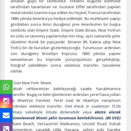
anlatan güçlü bir semboldür. Frederic Auguste Bartholdi
tarafından tasarlanan ve Gustave Eiffel tarafından yapılan
metal iskelet üzerine inşa edilen bu heykel, Fransa tarafından
1886 yılında Amerika'ya hediye edilmiştir. Bu muhteşem yapıyı
gördükten sonra ikinci durağımız yine Amerika’nın bir başka
sembolü olan Empire State. Empire State Binası, New York’un
en ünlü ve tanınmış yapılarından biri olup, aynı zamanda şehir
silüetinin ikonik bir parçasıdır. Binanın 86. Katına çıkıp New
York’u bir de buradan gözlemleyeceğiz. Turumuzun ardından
son durağımız Brooklyn Köprüsü. 1883 yılında yapımı
tamamlanan bu köprüde yürüyüşümüzü gerçekleştirip,
fotoğraf çekildikten sonra otelimize transfer. Geceleme
otelde.
3.Gün New York- Miami
Sabah rehberimizin belirleyeceği saatte havalimanına
transfer. Bagaj ve bilet işlemlerinin ardından yerel hava yolları
ile Miami’ye hareket. Yerel saat ile Miami’ye varışımızın
ardından otelimize transfer.
Otel check in saatimizin 15.00
olması sebebiyle lobide dinlenebilir veya
ekstra olarak
düzenlenecek Miami şehir turumuza katılabilirsiniz. (80 USD)
Miami Beach, Versace’nin Malikanesi, Lincold Road, Kübalı
göçmenlerin yaşadığı Little Havana, şehrin eski harabe