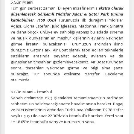
5.Gün Miami
Tüm gün serbest zaman. Dileyen misafirlerimiz
ekstra olarak
İstatistik Çerezleri
düzenlenecek Görkemli Yıldızlar Adası & Gator Park turuna
Ziyaretçilerin siteyi nasıl kullandığını anonim olarak
katılabilirler
.
(150 USD)
Turumuzda ilk durağımız Yıldızlar
ölçeriz. Hangi sayfaların popüler olduğunu ve
Adası. Gloria Estefan, Julio Igleases, Madonna, Frank Sinatra
kullanıcıların nerede zorluk yaşadığını anlamamıza
ve daha birçok ünlüye ev sahipliği yapmış bu adada sinema
yardımcı olur.
ve müzik dünyasının en meşhur kişilerinin evlerini yakından
görme fırsatını bulacaksınız. Turumuzun ardından ikinci
durağımız Gator Park. Air Boat olarak tabir edilen teknelerle
sazlıkların arasında seyahat edecek, avlanan ya da
güneşlenen timsahları gözlemleyeceksiniz. Air Boat turundan
sonra, timsahları yakından görme ve bilgi alma şansı
Pazarlama Çerezleri
bulacağız. Tur sonunda otelimize transfer. Geceleme
Size ve ilgi alanlarınıza uygun reklamlar göstermek için
otelimizde.
kullanılır. Kapatırsanız reklamları görmeye devam
edersiniz, ancak daha az alakalı olabilirler.
6.Gün Miami – İstanbul
Sabah otelimizde çıkış işlemlerini tamamlamamızın ardından
rehberimizin belirleyeceği saatte havalimanına hareket. Bagaj
ve bilet işlemlerinin ardından Türk Hava Yollarının TK 78 sefer
sayılı uçuşu ile saat 22.30’da’da İstanbul’a hareket. Yerel saat
ile 18.05’te İstanbul’a varış ve turumuzun sonu.
Tercihleri Kaydet