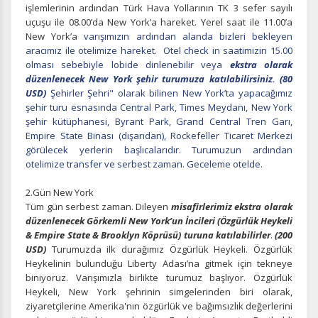
işlemlerinin ardından Türk Hava Yollarının TK 3 sefer sayılı
uçuşu ile 08.00’da New York’a hareket. Yerel saat ile 11.00’a
New York’a
varışımızın ardından alanda bizleri bekleyen
aracımız ile otelimize hareket. Otel check in saatimizin 15.00
olması sebebiyle lobide dinlenebilir veya
ekstra olarak
düzenlenecek New York şehir turumuza katılabilirsiniz. (80
USD)
Şehirler Şehri" olarak bilinen New York’ta yapacağımız
şehir turu esnasında Central Park, Times Meydanı, New York
şehir kütüphanesi, Byrant Park, Grand Central Tren Garı,
Empire State Binası (dışarıdan), Rockefeller Ticaret Merkezi
görülecek yerlerin başlıcalarıdır. Turumuzun ardından
otelimize transfer ve serbest zaman. Geceleme otelde.
2.Gün New York
Tüm gün serbest zaman. Dileyen
misafirlerimiz ekstra olarak
düzenlenecek Görkemli New York’un İncileri (Özgürlük Heykeli
& Empire State & Brooklyn Köprüsü) turuna katılabilirler
.
(200
USD)
Turumuzda ilk durağımız Özgürlük Heykeli. Özgürlük
Heykelinin bulunduğu Liberty Adası’na gitmek için tekneye
biniyoruz. Varışımızla birlikte turumuz başlıyor. Özgürlük
Heykeli, New York şehrinin simgelerinden biri olarak,
ziyaretçilerine Amerika'nın özgürlük ve bağımsızlık değerlerini