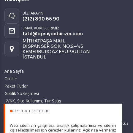
BİZİ ARAYIN
(212) 890 65 90
EMAIL ADRESLERIMIZ
tatil@opsiyonturizm.com
MİTHATPAŞA MAH.
DİSPANSER SOK. NO:2-4/5
KEMERBURGAZ EYÜPSULTAN
İSTANBUL
Ana Sayfa
Oteller
Paket Turlar
Gizlilik Sözleşmesi
KVKK, Site Kullanım, Tur Satış
ve Üyelik Sözleşmesi
GIZLILIK TERCIHLERI
Sitemizde anılan tüm fiyatlar, geçerli kartlar ile tek ödemede, en ucuz
Web sitemizin çalışması, analitik çalışmalarımız ve sitenin
başlangıç fiyatlardır ve yeterli kontenjan olması durumunda
kişiselleştirilmesi için çerezler kullanırız. Açık rıza vermeniz