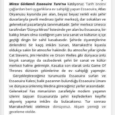
Mirası Görkemli Essaouira Turu
’na
katılıyoruz.
Tarih öncesi
çağlardan beri uygarlıklara ev sahipliği yapan Essaouira,
Atlas
Okyanusu kıyısında yer alan, beyaz beyaz renkli eski şehir
duvarlarıyla çevrili medinası (şehir merkezi), dar sokakları ve
geleneksel pazarlarıyla tanınmaktadır. Şehir merkezi Unesco
tarafından ‘’Dünya Mirası’’ listesinde yer alan bu Essaouira, bir
ÇEREZ KULLANIM AYARLARINIZ
balıkçı limanı olma özelliğinin yanı sıra sanat ve kültürün iç içe
Çerez tercihlerinizi
belirleyin
.
geçtiği dingin bir sahil kasabasıdır. Şehirde ziyaretçilerine
dinlendirici bir kaçış imkânı sunan, Marrakech'e kıyasla
Daha fazla bilgi için
KVKK bilgilendirmemizi
,
çerez kullanım
ve
oldukça sakin bir atmosfer hakimdir. Bu atmosfer yıllar içinde
gizlilik koşullarını
inceleyebilirsiniz.
Cat Stevens, Jimi Hendrix ve Orson Welles gibi dünyaca ünlü
birçok sanatçıyı da cezbederek şehri bir sanat ve kültür
merkezi haline getirmiştir. Kasaba son olarak ünlü Game Of
Thrones dizisinin çekimlerine de ev sahipliği yapmıştır.
Zorunlu Çerezler
HER ZAMAN AKTIF
Gerçekleştireceğimiz turumuzda Essaouira surları ve
Oturum yönetimi, güvenlik ve temel site işlevleri için
Essaouira Kalesi, balık pazarının bulunduğu Essaouira Limanı
gereklidir. Bu çerezler olmadan site düzgün çalışmaz ve
ve dünyaca ünlenmiş Medina göreceğimiz yerler arasındadır.
devre dışı bırakılamaz.
Geleneksel Fas mimarisinin zarafetiyle modern yaşamın
izlerini taşıyan Essaouira’da şehri keşfederken keyifle
alışveriş yapma imkânı da bulacaksınız. Tur sonrası
Marrakech’teki otelimize
dönüyoruz. Akşam yemeği ve
geceleme otelde.