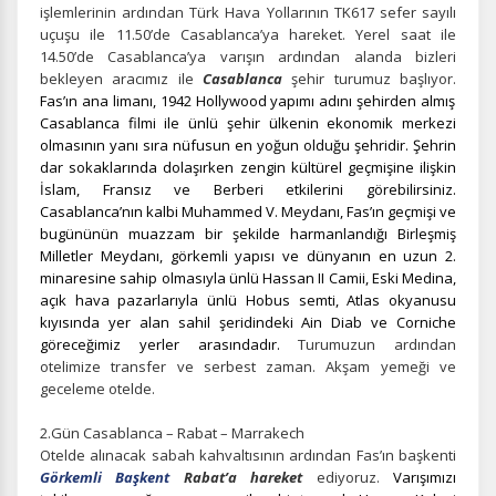
işlemlerinin ardından Türk Hava Yollarının TK617 sefer sayılı
uçuşu ile 11.50’de Casablanca’ya hareket. Yerel saat ile
14.50’de Casablanca’ya varışın ardından alanda bizleri
bekleyen aracımız ile
Casablanca
şehir turumuz başlıyor.
Fas’ın ana limanı, 1942 Hollywood yapımı adını şehirden almış
Casablanca filmi ile ünlü şehir ülkenin ekonomik merkezi
olmasının yanı sıra nüfusun en yoğun olduğu şehridir. Şehrin
dar sokaklarında dolaşırken zengin kültürel geçmişine ilişkin
İslam, Fransız ve Berberi etkilerini görebilirsiniz.
Casablanca’nın kalbi Muhammed V. Meydanı, Fas’ın geçmişi ve
bugününün muazzam bir şekilde harmanlandığı Birleşmiş
Milletler Meydanı, görkemli yapısı ve dünyanın en uzun 2.
minaresine sahip olmasıyla ünlü Hassan II Camii, Eski Medina,
açık hava pazarlarıyla ünlü Hobus semti, Atlas okyanusu
kıyısında yer alan sahil şeridindeki Ain Diab ve Corniche
göreceğimiz yerler arasındadır.
Turumuzun ardından
otelimize transfer ve serbest zaman. Akşam yemeği ve
geceleme otelde.
2.Gün Casablanca – Rabat – Marrakech
Otelde alınacak sabah kahvaltısının ardından Fas’ın başkenti
Görkemli Başkent
Rabat’a hareket
ediyoruz.
Varışımızı