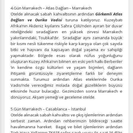
İstatistik Çerezleri
4.Gün Marrakech – Atlas Dağları – Marrakech
Ziyaretçilerin siteyi nasıl kullandığını anonim olarak
Otelde alınacak sabah kahvaltısının ardından
Görkemli Atlas
ölçeriz. Hangi sayfaların popüler olduğunu ve
Dağları ve Ourika Vadisi
turuna katılıyoruz. Kuzeybatı
kullanıcıların nerede zorluk yaşadığını anlamamıza
Afrika’nın Akdeniz kıyılarını Sahra Çölü’nden ayıran bir duvar
yardımcı olur.
niteliğindeki sıradağların en yüksek zirvesi Marrakech
yakınlarındaki, Toubkal’dır. Sıradağlar aynı zamanda büyük
bir kısmı nesli tükenme riskiyle karşı karşıya olan çok sayıda
bitki ve hayvanı da kapsayan doğal yaşama ev sahipliği
yapmaktadır. Bölgede esas olarak nüfus yoğunluğunu
Pazarlama Çerezleri
oluşturan Kuzey Afrika’nın bilinen en eski yerli halkı Berberiler
’in kendine özgü kültürleri ve yaşam biçimleri, dağların
Size ve ilgi alanlarınıza uygun reklamlar göstermek için
ihtişamlı görüntüsüyle ziyaretçilerine farklı bir deneyim
kullanılır. Kapatırsanız reklamları görmeye devam
sunmakta. Turumuz ardından Atlas eteklerinde Ourika
edersiniz, ancak daha az alakalı olabilirler.
Vadisi’nde vereceğimiz molada doğal güzelliklerin büyüsü
etkisinde huzur bulacağız. Gezimizden sonra Marrakech e
dönüyoruz. Akşam yemeği ve geceleme otelde.
5.Gün Marrakech – Casablanca – İstanbul
Otelde alınacak sabah kahvaltısı ve çıkış işlemlerinin ardından
serbest zaman. Ardından rehberimizin bildireceği saatte
Tercihleri Kaydet
havalimanına hareket. Bagaj ve bilet işlemlerinin ardından
Türk Hava Yollarının TK618 sefer sayılı uçuşu ile saat 16.45’te