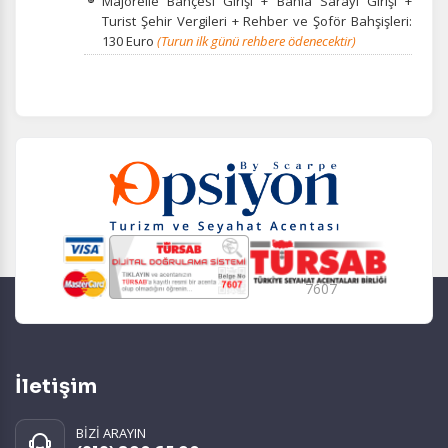
Majorelle Bahçesi Girişi + Bahia Sarayı Girişi +
Turist Şehir Vergileri + Rehber ve Şoför Bahşişleri:
130 Euro
(Turun ilk günü rehbere ödenecektir
)
7607
İletişim
BİZİ ARAYIN