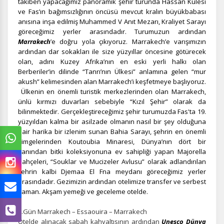
takiben yapacağımız panoramik şehir turunda Hassan Kulesi
ve Fas’ın bağımsızlığının öncüsü mevcut kralın büyükbabası
anısına inşa edilmiş Muhammed V Anıt Mezarı, Kraliyet Sarayı
göreceğimiz yerler arasındadır. Turumuzun ardından
Marrakech
’e doğru yola çıkıyoruz. Marrakech’e varışımızın
ardından dar sokakları ile size yüzyıllar öncesine götürecek
olan, adını Kuzey Afrika’nın en eski yerli halkı olan
Berberiler’in dilinde “Tanrı’nın Ülkesi” anlamına gelen “mur
akush” kelimesinden alan Marrakech’i keşfetmeye başlıyoruz.
Ülkenin en önemli turistik merkezlerinden olan Marrakech,
ünlü kırmızı duvarları sebebiyle “Kızıl Şehir” olarak da
bilinmektedir. Gerçekleştireceğimiz şehir turumuzda Fas'ta 19.
yüzyıldan kalma bir asilzade olmanın nasıl bir şey olduğuna
dair harika bir izlenim sunan Bahia Sarayı, şehrin en önemli
simgelerinden Koutoubia Minaresi, Dünya’nın dört bir
yanından bitki koleksiyonuna ev sahipliği yapan Majorella
Bahçeleri, “Souklar ve Mucizeler Avlusu” olarak adlandırılan
şehrin kalbi Djemaa El Fna meydanı göreceğimiz yerler
arasındadır. Gezimizin ardından otelimize transfer ve serbest
zaman. Akşam yemeği ve geceleme otelde.
3.Gün Marrakech – Essaouira – Marrakech
Otelde alınacak sabah kahvaltısının ardından
Unesco Dünya