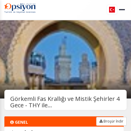
Görkemli Fas Krallığı ve Mistik Şehirler 4
Gece - THY ile...
Broşür İndir
GENEL