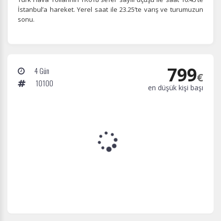
İstanbul’a hareket. Yerel saat ile 23.25’te varış ve turumuzun
sonu.
799
4 Gün
€
10100
en düşük kişi başı