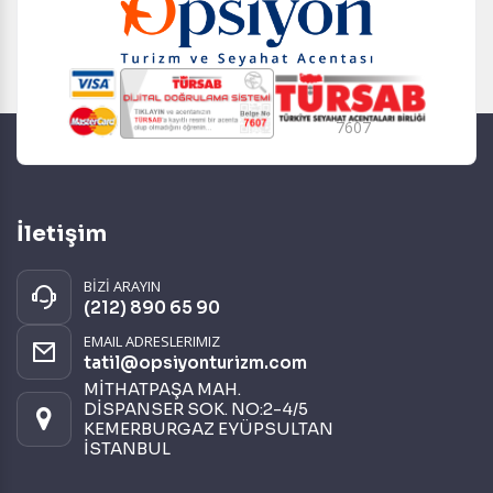
7607
İletişim
BİZİ ARAYIN
(212) 890 65 90
EMAIL ADRESLERIMIZ
tatil@opsiyonturizm.com
MİTHATPAŞA MAH.
DİSPANSER SOK. NO:2-4/5
KEMERBURGAZ EYÜPSULTAN
İSTANBUL