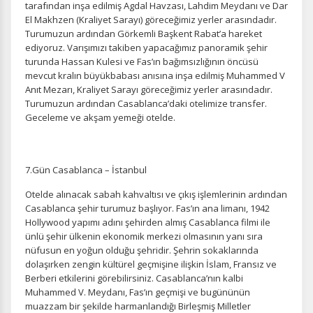
tarafından inşa edilmiş Agdal Havzası, Lahdim Meydanı ve Dar
El Makhzen (Kraliyet Sarayı) göreceğimiz yerler arasındadır.
Turumuzun ardından Görkemli Başkent Rabat’a hareket
ediyoruz. Varışımızı takiben yapacağımız panoramik şehir
turunda Hassan Kulesi ve Fas’ın bağımsızlığının öncüsü
mevcut kralın büyükbabası anısına inşa edilmiş Muhammed V
Anıt Mezarı, Kraliyet Sarayı göreceğimiz yerler arasındadır.
Turumuzun ardından Casablanca’daki otelimize transfer.
Geceleme ve akşam yemeği otelde.
7.Gün Casablanca – İstanbul
Otelde alınacak sabah kahvaltısı ve çıkış işlemlerinin ardından
Casablanca şehir turumuz başlıyor. Fas’ın ana limanı, 1942
Hollywood yapımı adını şehirden almış Casablanca filmi ile
ünlü şehir ülkenin ekonomik merkezi olmasının yanı sıra
nüfusun en yoğun olduğu şehridir. Şehrin sokaklarında
dolaşırken zengin kültürel geçmişine ilişkin İslam, Fransız ve
Berberi etkilerini görebilirsiniz. Casablanca’nın kalbi
Muhammed V. Meydanı, Fas’ın geçmişi ve bugününün
muazzam bir şekilde harmanlandığı Birleşmiş Milletler