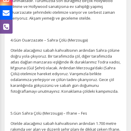
sunmaktadır. Turumuzda son durağımız birçok Hollywood
filmine ve Hollywood sanatçısına ev sahipliği yapmış
Ouarzazate şehrindeki otelimize varıyor ve serbest zaman
veriyoruz. Akşam yemeği ve geceleme otelde.
4.Gün Ouarzazate – Sahra Çölü (Merzouga)
Otelde alacağımız sabah kahvaltısının ardından Sahra çölüne
doğru yola çıkıyoruz. Bir tarafımızda çöl, diğer tarafımızda
atlas dağları manzarası eşliğinde ilk duraklarımız Todra vadisi,
M’gouna (Gül Şehri) olacak. Ardından Merzouga’daki (Sahra
Çölü) otelimize hareket ediyoruz. Varışımızla birlikte
odalarımıza yerleşiyor ve çölün tadını çıkarıyoruz. Gece çöl
karanlığında gökyüzünü ve sabah gün doğumunu
fotoğraflamayı unutmayınız. Konaklama çöldeki kampımızda.
5.Gün Sahra Çölü (Merzouga) – Ifrane – Fes
Otelde alacağımız sabah kahvaltısının ardından 1.700 metre
rakımda yer alan ve düzenli şehir planı ile dikkat çeken Ifrane,