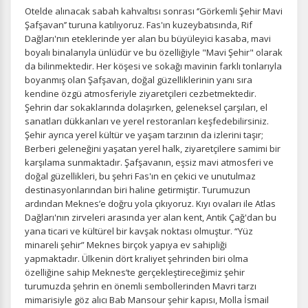
yardımcı olur.
Otelde alınacak sabah kahvaltısı sonrası ‘’Görkemli Şehir Mavi
Şafşavan’’ turuna katılıyoruz. Fas'ın kuzeybatısında, Rif
Dağları'nın eteklerinde yer alan bu büyüleyici kasaba, mavi
boyalı binalarıyla ünlüdür ve bu özelliğiyle "Mavi Şehir" olarak
da bilinmektedir. Her köşesi ve sokağı mavinin farklı tonlarıyla
boyanmış olan Şafşavan, doğal güzelliklerinin yanı sıra
Pazarlama Çerezleri
kendine özgü atmosferiyle ziyaretçileri cezbetmektedir.
Size ve ilgi alanlarınıza uygun reklamlar göstermek için
Şehrin dar sokaklarında dolaşırken, geleneksel çarşıları, el
kullanılır. Kapatırsanız reklamları görmeye devam
sanatları dükkanları ve yerel restoranları keşfedebilirsiniz.
edersiniz, ancak daha az alakalı olabilirler.
Şehir ayrıca yerel kültür ve yaşam tarzının da izlerini taşır;
Berberi geleneğini yaşatan yerel halk, ziyaretçilere samimi bir
karşılama sunmaktadır. Şafşavanın, eşsiz mavi atmosferi ve
doğal güzellikleri, bu şehri Fas'ın en çekici ve unutulmaz
destinasyonlarından biri haline getirmiştir. Turumuzun
ardından Meknes’e doğru yola çıkıyoruz. Kıyı ovaları ile Atlas
Dağları'nın zirveleri arasında yer alan kent, Antik Çağ'dan bu
Tercihleri Kaydet
yana ticari ve kültürel bir kavşak noktası olmuştur. “Yüz
minareli şehir” Meknes birçok yapıya ev sahipliği
yapmaktadır. Ülkenin dört kraliyet şehrinden biri olma
özelliğine sahip Meknes’te gerçekleştireceğimiz şehir
turumuzda şehrin en önemli sembollerinden Mavri tarzı
mimarisiyle göz alıcı Bab Mansour şehir kapısı, Molla İsmail