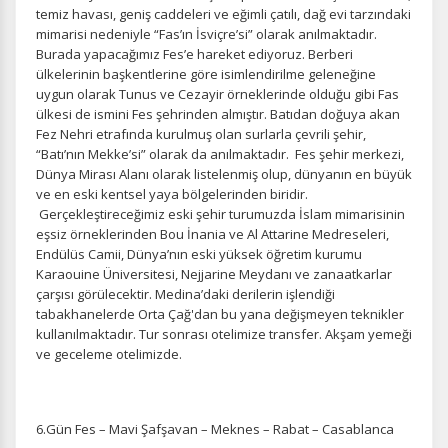
temiz havası, geniş caddeleri ve eğimli çatılı, dağ evi tarzındaki
mimarisi nedeniyle “Fas’ın İsviçre’si” olarak anılmaktadır.
ÇEREZ KULLANIM AYARLARINIZ
Burada yapacağımız Fes’e hareket ediyoruz. Berberi
Çerez tercihlerinizi
belirleyin
.
ülkelerinin başkentlerine göre isimlendirilme geleneğine
uygun olarak Tunus ve Cezayir örneklerinde olduğu gibi Fas
Daha fazla bilgi için
KVKK bilgilendirmemizi
,
çerez kullanım
ve
ülkesi de ismini Fes şehrinden almıştır. Batıdan doğuya akan
gizlilik koşullarını
inceleyebilirsiniz.
Fez Nehri etrafında kurulmuş olan surlarla çevrili şehir,
“Batı’nın Mekke’si” olarak da anılmaktadır. Fes şehir merkezi,
Dünya Mirası Alanı olarak listelenmiş olup, dünyanın en büyük
Zorunlu Çerezler
ve en eski kentsel yaya bölgelerinden biridir.
HER ZAMAN AKTIF
Gerçekleştireceğimiz eski şehir turumuzda İslam mimarisinin
Oturum yönetimi, güvenlik ve temel site işlevleri için
eşsiz örneklerinden Bou İnania ve Al Attarine Medreseleri,
gereklidir. Bu çerezler olmadan site düzgün çalışmaz ve
Endülüs Camii, Dünya’nın eski yüksek öğretim kurumu
devre dışı bırakılamaz.
Karaouine Üniversitesi, Nejjarine Meydanı ve zanaatkarlar
çarşısı görülecektir. Medina’daki derilerin işlendiği
tabakhanelerde Orta Çağ'dan bu yana değişmeyen teknikler
kullanılmaktadır. Tur sonrası otelimize transfer. Akşam yemeği
ve geceleme otelimizde.
İstatistik Çerezleri
Ziyaretçilerin siteyi nasıl kullandığını anonim olarak
ölçeriz. Hangi sayfaların popüler olduğunu ve
6.Gün Fes – Mavi Şafşavan – Meknes – Rabat – Casablanca
kullanıcıların nerede zorluk yaşadığını anlamamıza