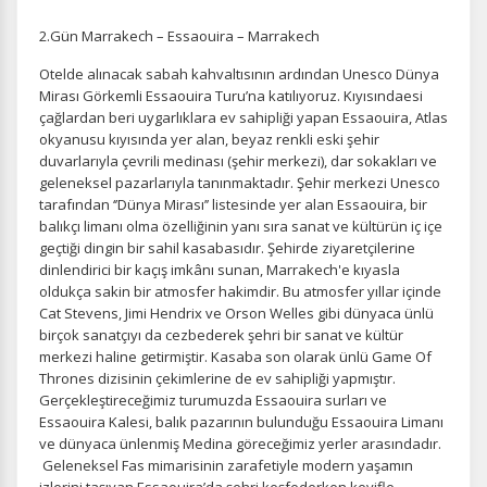
2.Gün Marrakech – Essaouira – Marrakech
Otelde alınacak sabah kahvaltısının ardından Unesco Dünya
Mirası Görkemli Essaouira Turu’na katılıyoruz. Kıyısındaesi
çağlardan beri uygarlıklara ev sahipliği yapan Essaouira, Atlas
okyanusu kıyısında yer alan, beyaz renkli eski şehir
duvarlarıyla çevrili medinası (şehir merkezi), dar sokakları ve
geleneksel pazarlarıyla tanınmaktadır. Şehir merkezi Unesco
tarafından ‘’Dünya Mirası’’ listesinde yer alan Essaouira, bir
balıkçı limanı olma özelliğinin yanı sıra sanat ve kültürün iç içe
geçtiği dingin bir sahil kasabasıdır. Şehirde ziyaretçilerine
dinlendirici bir kaçış imkânı sunan, Marrakech'e kıyasla
oldukça sakin bir atmosfer hakimdir. Bu atmosfer yıllar içinde
Cat Stevens, Jimi Hendrix ve Orson Welles gibi dünyaca ünlü
birçok sanatçıyı da cezbederek şehri bir sanat ve kültür
merkezi haline getirmiştir. Kasaba son olarak ünlü Game Of
Thrones dizisinin çekimlerine de ev sahipliği yapmıştır.
Gerçekleştireceğimiz turumuzda Essaouira surları ve
Essaouira Kalesi, balık pazarının bulunduğu Essaouira Limanı
ve dünyaca ünlenmiş Medina göreceğimiz yerler arasındadır.
Geleneksel Fas mimarisinin zarafetiyle modern yaşamın