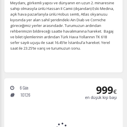
Meydanı, görkemli yapısı ve dünyanın en uzun 2. minaresine
sahip olmasıyla ünlü Hassan II Camii (dışarıdan) Eski Medina,
açık hava pazarlarıyla ünlü Hobus semti, Atlas okyanusu
kıyısında yer alan sahil şeridindeki Ain Diab ve Corniche
göreceğimiz yerler arasındadır. Turumuzun ardından
rehberimizin bildireceği saatte havalimanına hareket. Bagaj
ve bilet işlemlerinin ardından Türk Hava Yollarının TK 618
sefer sayılı uçuşu ile saat 16.45’te İstanbul’a hareket. Yerel
saat ile 23.25’te varış ve turumuzun sonu.
999
6 Gün
€
10126
en düşük kişi başı