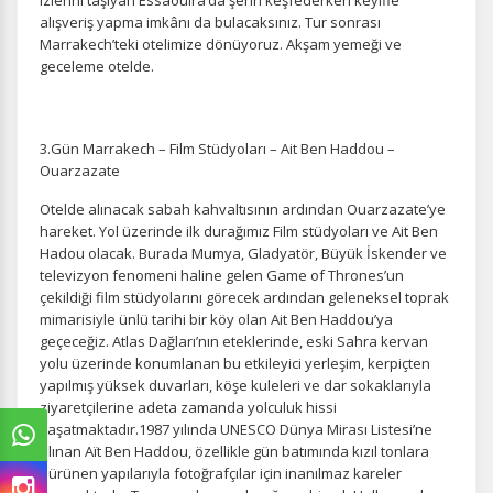
izlerini taşıyan Essaouira’da şehri keşfederken keyifle
alışveriş yapma imkânı da bulacaksınız. Tur sonrası
Marrakech’teki otelimize dönüyoruz. Akşam yemeği ve
geceleme otelde.
3.Gün Marrakech – Film Stüdyoları – Ait Ben Haddou –
Ouarzazate
Otelde alınacak sabah kahvaltısının ardından Ouarzazate’ye
hareket. Yol üzerinde ilk durağımız Film stüdyoları ve Ait Ben
Hadou olacak. Burada Mumya, Gladyatör, Büyük İskender ve
televizyon fenomeni haline gelen Game of Thrones’un
çekildiği film stüdyolarını görecek ardından geleneksel toprak
mimarisiyle ünlü tarihi bir köy olan Ait Ben Haddou’ya
geçeceğiz. Atlas Dağları’nın eteklerinde, eski Sahra kervan
yolu üzerinde konumlanan bu etkileyici yerleşim, kerpiçten
yapılmış yüksek duvarları, köşe kuleleri ve dar sokaklarıyla
ziyaretçilerine adeta zamanda yolculuk hissi
yaşatmaktadır.1987 yılında UNESCO Dünya Mirası Listesi’ne
alınan Aït Ben Haddou, özellikle gün batımında kızıl tonlara
bürünen yapılarıyla fotoğrafçılar için inanılmaz kareler