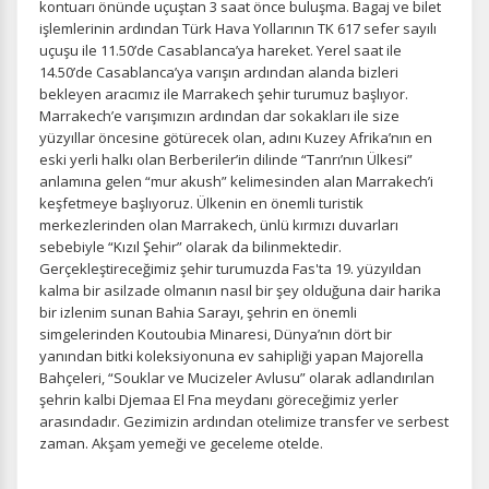
kontuarı önünde uçuştan 3 saat önce buluşma. Bagaj ve bilet
işlemlerinin ardından Türk Hava Yollarının TK 617 sefer sayılı
uçuşu ile 11.50’de Casablanca’ya hareket. Yerel saat ile
14.50’de Casablanca’ya varışın ardından alanda bizleri
bekleyen aracımız ile Marrakech şehir turumuz başlıyor.
Marrakech’e varışımızın ardından dar sokakları ile size
yüzyıllar öncesine götürecek olan, adını Kuzey Afrika’nın en
eski yerli halkı olan Berberiler’in dilinde “Tanrı’nın Ülkesi”
anlamına gelen “mur akush” kelimesinden alan Marrakech’i
keşfetmeye başlıyoruz. Ülkenin en önemli turistik
merkezlerinden olan Marrakech, ünlü kırmızı duvarları
sebebiyle “Kızıl Şehir” olarak da bilinmektedir.
Gerçekleştireceğimiz şehir turumuzda Fas'ta 19. yüzyıldan
kalma bir asilzade olmanın nasıl bir şey olduğuna dair harika
bir izlenim sunan Bahia Sarayı, şehrin en önemli
simgelerinden Koutoubia Minaresi, Dünya’nın dört bir
yanından bitki koleksiyonuna ev sahipliği yapan Majorella
Bahçeleri, “Souklar ve Mucizeler Avlusu” olarak adlandırılan
şehrin kalbi Djemaa El Fna meydanı göreceğimiz yerler
arasındadır. Gezimizin ardından otelimize transfer ve serbest
zaman. Akşam yemeği ve geceleme otelde.