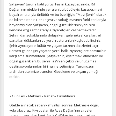
Şafşavan’’ turuna katılıyoruz. Fas'ın kuzeybatısında, Rif
İstatistik Çerezleri
Dağları'nın eteklerinde yer alan bu büyüleyici kasaba, mavi
Ziyaretçilerin siteyi nasıl kullandığını anonim olarak
boyalı binalarıyla ünlüdür ve bu özelliğiyle "Mavi Şehir" olarak
ölçeriz. Hangi sayfaların popüler olduğunu ve
da bilinmektedir. Her köşesi ve sokağı mavinin farklı tonlarıyla
kullanıcıların nerede zorluk yaşadığını anlamamıza
boyanmış olan Şafşavan, doğal güzelliklerinin yanı sıra
yardımcı olur.
kendine özgü atmosferiyle ziyaretçileri cezbetmektedir.
Şehrin dar sokaklarında dolaşırken, geleneksel çarşıları, el
sanatları dükkanları ve yerel restoranları keşfedebilirsiniz.
Şehir ayrıca yerel kültür ve yaşam tarzının da izlerini taşır;
Berberi geleneğini yaşatan yerel halk, ziyaretçilere samimi bir
Pazarlama Çerezleri
karşılama sunmaktadır. Şafşavanın, eşsiz mavi atmosferi ve
doğal güzellikleri, bu şehri Fas'ın en çekici ve unutulmaz
Size ve ilgi alanlarınıza uygun reklamlar göstermek için
destinasyonlarından biri haline getirmiştir. Turumuzun
kullanılır. Kapatırsanız reklamları görmeye devam
ardından otelimize transfer. Geceleme ve akşam yemeği
edersiniz, ancak daha az alakalı olabilirler.
otelde.
7.Gün Fes – Meknes – Rabat – Casablanca
Otelde alınacak sabah kahvaltısı sonrası Meknes’e doğru
Tercihleri Kaydet
yola çıkıyoruz. Kıyı ovaları ile Atlas Dağları'nın zirveleri
arasında yer alan kent, Antik Çağ'dan bu yana ticari ve