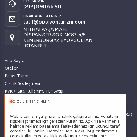
BİZİ ARAYIN
(212) 890 65 90
EMAIL ADRESLERIMIZ
tatil@opsiyonturizm.com
MİTHATPAŞA MAH.
DİSPANSER SOK. NO:2-4/5
KEMERBURGAZ EYÜPSULTAN
İSTANBUL
Ana Sayfa
Oteller
Paket Turlar
Gizlilik Sözleşmesi
KVKK, Site Kullanım, Tur Satış
ve Üyelik Sözleşmesi
GIZLILIK TERCIHLERI
Sitemizde anılan tüm fiyatlar, geçerli kartlar ile tek ödemede, en ucuz
Web sitemizin çalışması, analitik çalışmalarımız ve sitenin
başlangıç fiyatlardır ve yeterli kontenjan olması durumunda
kişiselleştirilmesi için çerezler kullanırız. Açık rıza vermeniz
halinde reklam pazarlama faaliyetlerimiz için üçüncü taraf
geçerlidir.
çerezler kullanılır. Detaylar için
KVKK bilgilendirmemizi
,
çerez kullanım
ve
gizlilik koşullarını
inceleyebilirsiniz.