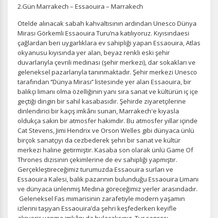
2.Gün Marrakech – Essaouira – Marrakech
Otelde alınacak sabah kahvaltısının ardından Unesco Dünya
Mirası Görkemli Essaouira Turu’na katılıyoruz. Kıyısındaesi
çağlardan beri uygarlıklara ev sahipliği yapan Essaouira, Atlas
okyanusu kıyısında yer alan, beyaz renkli eski şehir
duvarlarıyla çevrili medinası (şehir merkezi), dar sokakları ve
geleneksel pazarlarıyla tanınmaktadır. Şehir merkezi Unesco
tarafından ‘’Dünya Mirası’’ listesinde yer alan Essaouira, bir
balıkçı limanı olma özelliğinin yanı sıra sanat ve kültürün iç içe
geçtiği dingin bir sahil kasabasıdır. Şehirde ziyaretçilerine
dinlendirici bir kaçış imkânı sunan, Marrakech'e kıyasla
oldukça sakin bir atmosfer hakimdir. Bu atmosfer yıllar içinde
Cat Stevens, Jimi Hendrix ve Orson Welles gibi dünyaca ünlü
birçok sanatçıyı da cezbederek şehri bir sanat ve kültür
merkezi haline getirmiştir. Kasaba son olarak ünlü Game Of
Thrones dizisinin çekimlerine de ev sahipliği yapmıştır.
Gerçekleştireceğimiz turumuzda Essaouira surları ve
Essaouira Kalesi, balık pazarının bulunduğu Essaouira Limanı
ve dünyaca ünlenmiş Medina göreceğimiz yerler arasındadır.
Geleneksel Fas mimarisinin zarafetiyle modern yaşamın
izlerini taşıyan Essaouira’da şehri keşfederken keyifle