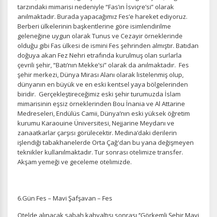
tarzındaki mimarisi nedeniyle “Fas’ın İsviçre’si” olarak
anılmaktadır. Burada yapacağımız Fes’e hareket ediyoruz.
Berberi ülkelerinin başkentlerine göre isimlendirilme
geleneğine uygun olarak Tunus ve Cezayir örneklerinde
olduğu gibi Fas ülkesi de ismini Fes şehrinden almıştır. Batıdan
doğuya akan Fez Nehri etrafında kurulmuş olan surlarla
çevrili şehir, “Batı’nın Mekke’si” olarak da anılmaktadır. Fes
ÇEREZ KULLANIM AYARLARINIZ
şehir merkezi, Dünya Mirası Alanı olarak listelenmiş olup,
Çerez tercihlerinizi
belirleyin
.
dünyanın en büyük ve en eski kentsel yaya bölgelerinden
biridir. Gerçekleştireceğimiz eski şehir turumuzda İslam
Daha fazla bilgi için
KVKK bilgilendirmemizi
,
çerez kullanım
ve
mimarisinin eşsiz örneklerinden Bou İnania ve Al Attarine
gizlilik koşullarını
inceleyebilirsiniz.
Medreseleri, Endülüs Camii, Dünya’nın eski yüksek öğretim
kurumu Karaouine Üniversitesi, Nejjarine Meydanı ve
zanaatkarlar çarşısı görülecektir. Medina’daki derilerin
Zorunlu Çerezler
HER ZAMAN AKTIF
işlendiği tabakhanelerde Orta Çağ'dan bu yana değişmeyen
teknikler kullanılmaktadır. Tur sonrası otelimize transfer.
Oturum yönetimi, güvenlik ve temel site işlevleri için
Akşam yemeği ve geceleme otelimizde.
gereklidir. Bu çerezler olmadan site düzgün çalışmaz ve
devre dışı bırakılamaz.
6.Gün Fes – Mavi Şafşavan – Fes
Otelde alınacak sabah kahvaltısı sonrası ‘’Görkemli Şehir Mavi