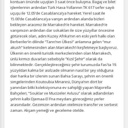
kontuarı önünde uçuştan 3 saat önce buluşma. Bagaj ve bilet
işlemlerinin ardından Türk Hava Yollarının TK 617 sefer sayılı
uçuşu ile 12.05’de Casablanca’ya hareket. Yerel saat ile
15.00’de Casablanca’ya varışın ardından alanda bizleri
bekleyen aracımız ile Marrakech’e hareket. Marrakech’e
varışımızın ardından dar sokakları ile size yüzyıllar öncesine
götürecek olan, adını Kuzey Afrika’nın en eski yerli halkı olan
Berberiler’in dilinde “Tanrı’nın Ülkesi” anlamına gelen “mur
akush” kelimesinden alan Marrakech’i keşfetmeye başlıyoruz.
Ülkenin en önemli turistik merkezlerinden olan Marrakech,
ünlü kırmızı duvarları sebebiyle “Kızıl Şehir” olarak da
bilinmektedir. Gerçekleştireceğimiz şehir turumuzda Fas'ta 19.
yüzyıldan kalma bir asilzade olmanın nasıl bir şey olduğuna
dair harika bir izlenim sunan Bahia Sarayı, şehrin en önemli
simgelerinden Koutoubia Minaresi, Dünya’nın dört bir
yanından bitki koleksiyonuna ev sahipliği yapan Majorella
Bahçeleri, “Souklar ve Mucizeler Avlusu” olarak adlandırılan
şehrin kalbi Djemaa El Fna meydanı göreceğimiz yerler
arasındadır. Gezimizin ardından otelimize transfer ve serbest
zaman. Akşam yemeği ve geceleme otelde.