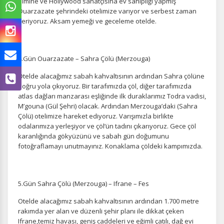
filmine ve Hollywood sanatçısına ev sahipliği yapmış
Ouarzazate şehrindeki otelimize varıyor ve serbest zaman
veriyoruz. Aksam yemeği ve geceleme otelde.
4.Gün Ouarzazate – Sahra Çölü (Merzouga)
Otelde alacağımız sabah kahvaltısının ardından Sahra çölüne
doğru yola çıkıyoruz. Bir tarafımızda çöl, diğer tarafımızda
atlas dağları manzarası eşliğinde ilk duraklarımız Todra vadisi,
M’gouna (Gül Şehri) olacak. Ardından Merzouga’daki (Sahra
Çölü) otelimize hareket ediyoruz. Varışımızla birlikte
odalarımıza yerleşiyor ve çöl’ün tadını çıkarıyoruz. Gece çöl
karanlığında gökyüzünü ve sabah gün doğumunu
fotoğraflamayı unutmayınız. Konaklama çöldeki kampımızda.
5.Gün Sahra Çölü (Merzouga) – Ifrane – Fes
Otelde alacağımız sabah kahvaltısının ardından 1.700 metre
rakımda yer alan ve düzenli şehir planı ile dikkat çeken
Ifrane,temiz havası, geniş caddeleri ve eğimli çatılı, dağ evi