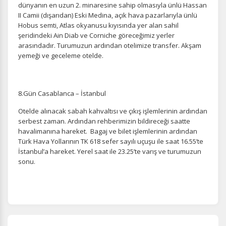
dünyanın en uzun 2. minaresine sahip olmasıyla ünlü Hassan
II Camii (dışarıdan) Eski Medina, açık hava pazarlarıyla ünlü
Hobus semti, Atlas okyanusu kıyısında yer alan sahil
şeridindeki Ain Diab ve Corniche göreceğimiz yerler
arasındadır. Turumuzun ardından otelimize transfer. Akşam
yemeği ve geceleme otelde.
8.Gün Casablanca – İstanbul
Otelde alınacak sabah kahvaltısı ve çıkış işlemlerinin ardından
serbest zaman. Ardından rehberimizin bildireceği saatte
havalimanına hareket. Bagaj ve bilet işlemlerinin ardından
Türk Hava Yollarının TK 618 sefer sayılı uçuşu ile saat 16.55’te
İstanbul’a hareket. Yerel saat ile 23.25’te varış ve turumuzun
sonu.