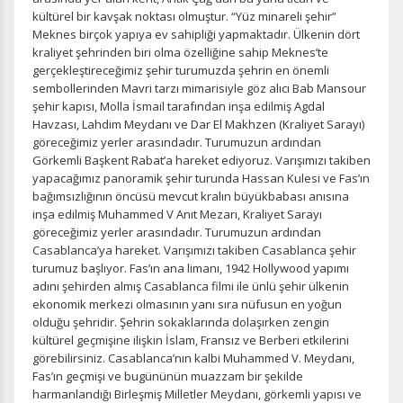
kültürel bir kavşak noktası olmuştur. “Yüz minareli şehir”
Meknes birçok yapıya ev sahipliği yapmaktadır. Ülkenin dört
kraliyet şehrinden biri olma özelliğine sahip Meknes’te
gerçekleştireceğimiz şehir turumuzda şehrin en önemli
sembollerinden Mavri tarzı mimarisiyle göz alıcı Bab Mansour
şehir kapısı, Molla İsmail tarafından inşa edilmiş Agdal
Havzası, Lahdim Meydanı ve Dar El Makhzen (Kraliyet Sarayı)
göreceğimiz yerler arasındadır. Turumuzun ardından
Görkemli Başkent Rabat’a hareket ediyoruz. Varışımızı takiben
yapacağımız panoramik şehir turunda Hassan Kulesi ve Fas’ın
bağımsızlığının öncüsü mevcut kralın büyükbabası anısına
inşa edilmiş Muhammed V Anıt Mezarı, Kraliyet Sarayı
göreceğimiz yerler arasındadır. Turumuzun ardından
Casablanca’ya hareket. Varışımızı takiben Casablanca şehir
turumuz başlıyor. Fas’ın ana limanı, 1942 Hollywood yapımı
adını şehirden almış Casablanca filmi ile ünlü şehir ülkenin
ekonomik merkezi olmasının yanı sıra nüfusun en yoğun
olduğu şehridir. Şehrin sokaklarında dolaşırken zengin
kültürel geçmişine ilişkin İslam, Fransız ve Berberi etkilerini
görebilirsiniz. Casablanca’nın kalbi Muhammed V. Meydanı,
Fas’ın geçmişi ve bugününün muazzam bir şekilde
harmanlandığı Birleşmiş Milletler Meydanı, görkemli yapısı ve