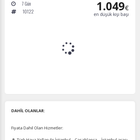
1.049
7 Gün
€
10122
en düşük kişi başı
DAHİL OLANLAR:
Fiyata Dahil Olan Hizmetler:
Türk Hava Yolları ile İstanbul – Casablanca – İstanbul arası