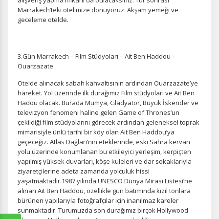
alışveriş yapma imkânı da bulacaksınız. Tur sonrası
Marrakech’teki otelimize dönüyoruz. Akşam yemeği ve
geceleme otelde.
3.Gün Marrakech – Film Stüdyoları – Ait Ben Haddou –
Ouarzazate
Otelde alınacak sabah kahvaltısının ardından Ouarzazate’ye
hareket. Yol üzerinde ilk durağımız Film stüdyoları ve Ait Ben
Hadou olacak. Burada Mumya, Gladyatör, Büyük İskender ve
televizyon fenomeni haline gelen Game of Thrones’un
çekildiği film stüdyolarını görecek ardından geleneksel toprak
mimarisiyle ünlü tarihi bir köy olan Ait Ben Haddou’ya
geçeceğiz. Atlas Dağları’nın eteklerinde, eski Sahra kervan
yolu üzerinde konumlanan bu etkileyici yerleşim, kerpiçten
yapılmış yüksek duvarları, köşe kuleleri ve dar sokaklarıyla
ziyaretçilerine adeta zamanda yolculuk hissi
yaşatmaktadır.1987 yılında UNESCO Dünya Mirası Listesi’ne
alınan Aït Ben Haddou, özellikle gün batımında kızıl tonlara
bürünen yapılarıyla fotoğrafçılar için inanılmaz kareler
sunmaktadır. Turumuzda son durağımız birçok Hollywood