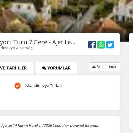
rt Turu 7 Gece - Ajet ile...
ndinavya & Norveç…
Broşür İndir
 VE TARİHLER
YORUMLAR
İskandinavya Turları
 - Ajet ile 14 Kasım Hareket (2026 Sonbahar Dönemi) turumuz