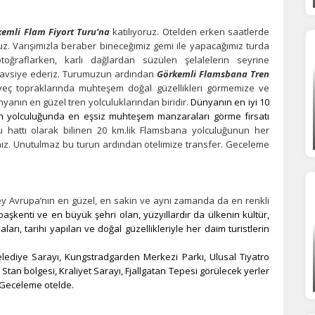
ze ve ilgi alanlarınıza uygun reklamlar göstermek için kullanılır.
patırsanız reklamları görmeye devam edersiniz, ancak daha az
emli Flam Fiyort Turu’na
katılıyoruz.
Otelden erken saatlerde
akalı olabilirler.
uz. Varışımızla beraber bineceğimiz gemi ile yapacağımız turda
otoğraflarken, karlı dağlardan süzülen şelalelerin seyrine
avsiye ederiz. Turumuzun ardından
Görkemli Flamsbana Tren
veç topraklarında muhteşem doğal güzellikleri görmemize ve
anın en güzel tren yolculuklarından biridir.
Dünyanın en iyi 10
Tümünü Reddet
Tümünü Kabul Et
Tercihleri Kaydet
en yolculuğunda en eşsiz muhteşem manzaraları görme fırsatı
hattı olarak bilinen 20 km.lik Flamsbana yolculuğunun her
sınız. Unutulmaz bu turun ardından otelimize transfer. Geceleme
y Avrupa’nın en güzel, en sakin ve aynı zamanda da en renkli
 başkenti ve en büyük şehri olan, yüzyıllardır da ülkenin kültür,
ı, tarihi yapıları ve doğal güzellikleriyle her daim turistlerin
lediye Sarayı, Kungstradgarden Merkezi Parkı, Ulusal Tiyatro
Stan bölgesi, Kraliyet Sarayı, Fjallgatan Tepesi görülecek yerler
 Geceleme otelde.