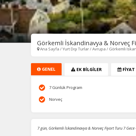
Görkemli İskandinavya & Norveç Fiyo
Ana Sayfa
/
Yurt Dışı Turlar
/
Avrupa
/
Görkemli Iska
GENEL
EK BİLGİLER
FİYAT
7 Günlük Program
Norveç
7 gün, Görkemli İskandinavya & Norveç Fiyort Turu 7 Gece