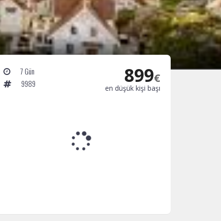
899
7 Gün
€
9989
en düşük kişi başı