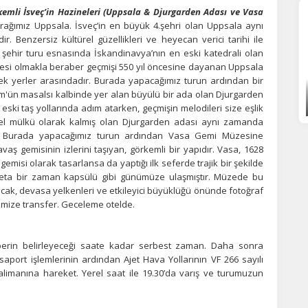
emli İsveç’in Hazineleri (Uppsala & Djurgarden Adası ve Vasa
rağımız Uppsala. İsveç’in en büyük 4.şehri olan Uppsala aynı
r. Benzersiz kültürel güzellikleri ve heyecan verici tarihi ile
şehir turu esnasında İskandinavya’nın en eski katedrali olan
itesi olmakla beraber geçmişi 550 yıl öncesine dayanan Uppsala
ecek yerler arasındadır. Burada yapacağımız turun ardından bir
m'ün masalsı kalbinde yer alan büyülü bir ada olan Djurgarden
 eski taş yollarında adım atarken, geçmişin melodileri size eşlik
özel mülkü olarak kalmış olan Djurgarden adası aynı zamanda
tir. Burada yapacağımız turun ardından Vasa Gemi Müzesine
aş gemisinin izlerini taşıyan, görkemli bir yapıdır. Vasa, 1628
 gemisi olarak tasarlansa da yaptığı ilk seferde trajik bir şekilde
 adeta bir zaman kapsülü gibi günümüze ulaşmıştır. Müzede bu
lacak, devasa yelkenleri ve etkileyici büyüklüğü önünde fotoğraf
mize transfer. Geceleme otelde.
berin belirleyeceği saate kadar serbest zaman. Daha sonra
aport işlemlerinin ardından Ajet Hava Yollarının VF 266 sayılı
alimanına hareket. Yerel saat ile 19.30’da varış ve turumuzun