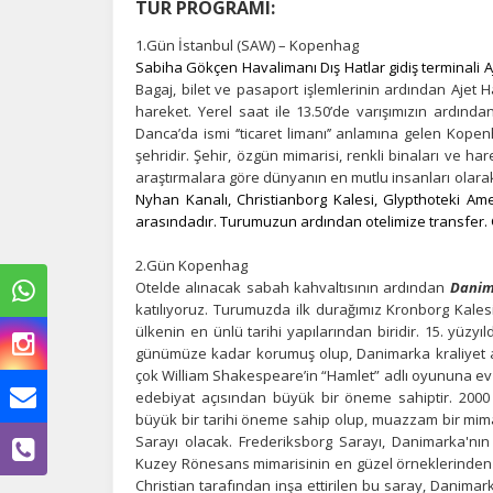
TUR PROGRAMI:
1.Gün İstanbul (SAW) – Kopenhag
Sabiha Gökçen Havalimanı Dış Hatlar gidiş terminali 
Bagaj, bilet ve pasaport işlemlerinin ardından Ajet H
hareket. Yerel saat ile 13.50’de varışımızın ardında
Danca’da ismi ‘’ticaret limanı’’ anlamına gelen Ko
şehridir. Şehir, özgün mimarisi, renkli binaları ve har
araştırmalara göre dünyanın en mutlu insanları olara
Nyhan Kanalı, Christianborg Kalesi, Glypthoteki Ame
arasındadır. Turumuzun ardından otelimize transfer.
2.Gün Kopenhag
Otelde alınacak sabah kahvaltısının ardından
Danim
katılıyoruz.
Turumuzda ilk durağımız Kronborg Kalesi
ülkenin en ünlü tarihi yapılarından biridir. 15. yüzyı
günümüze kadar korumuş olup, Danimarka kraliyet ai
çok William Shakespeare’in “Hamlet” adlı oyununa ev 
edebiyat açısından büyük bir öneme sahiptir. 2000
büyük bir tarihi öneme sahip olup, muazzam bir mima
Sarayı olacak. Frederiksborg Sarayı, Danimarka'nın
Kuzey Rönesans mimarisinin en güzel örneklerinden biri 
Christian tarafından inşa ettirilen bu saray, Danimarka 