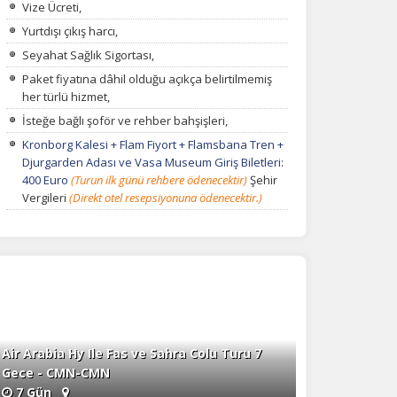
Vize Ücreti,
Yurtdışı çıkış harcı,
na
Seyahat Sağlık Sigortası,
Paket fiyatına dâhil olduğu açıkça belirtilmemiş
her türlü hizmet,
İsteğe bağlı şoför ve rehber bahşişleri,
Kronborg Kalesi + Flam Fiyort + Flamsbana Tren +
Djurgarden Adası ve Vasa Museum Giriş Biletleri:
400 Euro
(Turun ilk günü rehbere ödenecektir)
Şehir
Vergileri
(Direkt otel resepsiyonuna ödenecektir.)
Air Arabia Hy Ile Fas ve Sahra Colu Turu 7
Gece - CMN-CMN
7 Gün