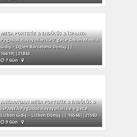
MEGA PORTEKİZ & ENDÜLÜS & İSPANYA
Pegasus Havayolları ile 7 gece Sabah Madrid
Gidiş – Öğlen Barcelona Dönüş ||
16619||21843
7 Gün
ANKARA’DAN MEGA PORTEKİZ & ENDÜLÜS &
İSPANYA Pegasus Havayolları ile 9 gece
Lizbon Gidiş – Lizbon Dönüş || 16546||21583
9 Gün