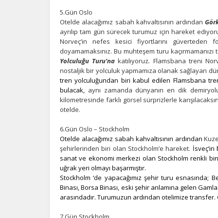
Si
5.Gün Oslo
Ka
Otelde alacağımız sabah kahvaltısının ardından
Görk
al
ayrılıp tam gün sürecek turumuz için hareket ediyor
Norveç’in nefes kesici fiyortlarını güverteden f
doyamamaksınız. Bu muhteşem turu kaçırmamanızı t
Yolculuğu Turu’na
katılıyoruz
.
Flamsbana treni Nor
nostaljik bir yolculuk yapmamıza olanak sağlayan düny
tren yolculuğundan biri kabul edilen Flamsbana tr
bulacak,
aynı zamanda dünyanın en dik demiryolu 
kilometresinde farklı görsel sürprizlerle karışılacak
otelde.
6.Gün Oslo – Stockholm
Otelde alacağımız sabah kahvaltısının ardından
Kuze
şehirlerinden biri olan Stockholm’e hareket.
İsveç’in
sanat ve ekonomi merkezi olan Stockholm renkli binalar
uğrak yeri olmayı başarmıştır.
Stockholm ‘de yapacağımız şehir turu esnasında; Be
Binası, Borsa Binası, eski şehir anlamına gelen Gamla 
arasındadır. Turumuzun ardından otelimize transfer.
7.Gün Stockholm