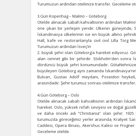
Ç
Turumuzun ardından otelimize transfer. Geceleme ot
Si
de
3.Gün Kopenhag – Malmö – Göteborg
iz
Otelde alınacak sabah kahvaltısının ardından Malmö’y
bi
öne çıkan bir yerleşim yeridir. Ülkenin güneyinde,
in
İskandinavya ülkelerinin ise en büyük altıncı şehri
Hall, kafe ve restoranlarıyla cıvıl cıvıl Lilla Torg 
Turumuzun ardından İsveç’in
2. büyük şehri olan Göteborg’a hareket ediyoruz. Göt
Z
alan cennet gibi bir şehirdir. Stokholm'den sonra İ
Ot
dördüncü büyük şehri konumundadır. GötaNehriüzerind
çe
büyüleyen Göteborg aynı zamanda İskandinavya'nın e
Bulvarı, Gustav Adolf meydanı, Poseidon heykeli,
arasındadır. Şehir turumuz sonrası otelimize transfer
İ
4.Gün Göteborg – Oslo
Zi
Otelde alınacak sabah kahvaltısının ardından İskand
sa
hareket. Oslo, yüksek refah seviyesi ve doğal güzellik
an
ve daha önceki adı “Christiania” olan şehir; 1925 yı
turumuzda göreceğimiz yerler arasında; Kraliyet Saray
Caddesi, Opera Binası, Akershus Kalesi ve Frogner 
P
Geceleme otelde.