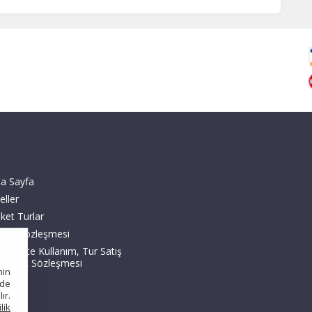
a Sayfa
eller
ket Turlar
zlilik Sözleşmesi
KK, Site Kullanım, Tur Satış
 Üyelik Sözleşmesi
nin
nde
ır.
ilik