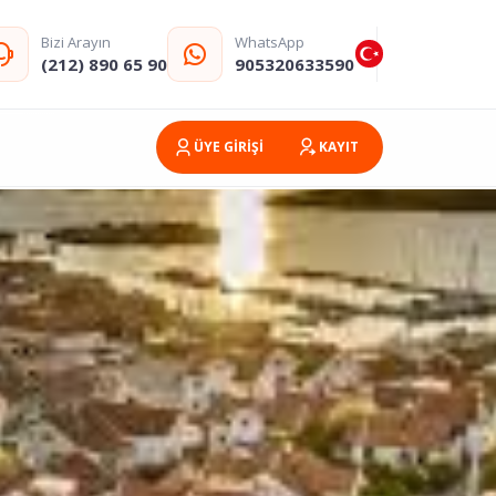
Bizi Arayın
WhatsApp
(212) 890 65 90
905320633590
ÜYE GİRİŞİ
KAYIT