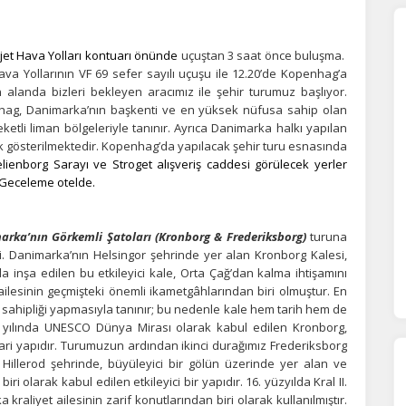
Ajet Hava Yolları kontuarı önünde
uçuştan 3 saat önce buluşma.
ava Yollarının VF 69 sefer sayılı uçuşu ile 12.20’de Kopenhag’a
n alanda bizleri bekleyen aracımız ile şehir turumuz başlıyor.
penhag, Danimarka’nın başkenti ve en yüksek nüfusa sahip olan
eketli liman bölgeleriyle tanınır. Ayrıca Danimarka halkı yapılan
k gösterilmektedir. Kopenhag’da yapılacak şehir turu esnasında
lienborg Sarayı ve Stroget alışveriş caddesi görülecek yerler
 Geceleme otelde.
arka’nın Görkemli Şatoları (Kronborg & Frederiksborg)
turuna
.
Danimarka’nın Helsingor şehrinde yer alan Kronborg Kalesi,
lda inşa edilen bu etkileyici kale, Orta Çağ’dan kalma ihtişamını
lesinin geçmişteki önemli ikametgâhlarından biri olmuştur. En
sahipliği yapmasıyla tanınır; bu nedenle kale hem tarih hem de
 yılında UNESCO Dünya Mirası olarak kabul edilen Kronborg,
ri yapıdır. Turumuzun ardından ikinci durağımız Frederiksborg
 Hillerod şehrinde, büyüleyici bir gölün üzerinde yer alan ve
ÇEREZ KULLANIM AYARLARINIZ
olarak kabul edilen etkileyici bir yapıdır. 16. yüzyılda Kral II.
kraliyet ailesinin zarif konutlarından biri olarak kullanılmıştır.