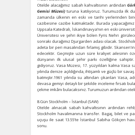
Otelde alacağımız sabah kahvaltısının ardından
Görk
Gemisi Müzesi)
turuna katılıyoruz. Turumuzda ilk du
zamanda ülkenin en eski ve tarihi yerlerinden biridi
cazibesine cazibe katmaktadır. Burada yapacağımız 
Uppsala Katedrali, İskandinavya’nın en eski ünivers
Üniversitesi ve şehri ikiye bölen Fyris Nehri görül
sonraki durağımız Djurgarden adası olacak. Stockhol
adeta bir peri masalından fırlamış gibidir. Skansen'in
edecektir. Geçmişte uzun süre kraliyet ailesinin 
dünyanın ilk ulusal şehir parkı özelliğine sahip
gidiyoruz. Vasa Müzesi, 17. yüzyıldan kalma Vasa sav
yılında denize açıldığında, ihtişamlı ve güçlü bir savaş
batmıştır.1961 yılında su altından çıkarılan Vasa,
devasa gemiyi detaylı bir şekilde inceleme fırsatı bu
çekme imkânı bulacaksınız. Turumuzun ardından oteli
8.Gün Stockholm – İstanbul (SAW)
Otelde alınacak sabah kahvaltısının ardından reh
Stockholm havalimanına transfer. Bagaj, bilet ve pas
uçuşu ile saat 13.55’te İstanbul Sabiha Gökçen hav
sonu.