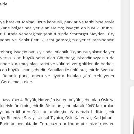
erez tercihlerinizi
belirleyin
.
elde.
ze daha kişiselleştirilmiş bir web deneyimi sunmak için bazı bilgileri tarayıcınızda
polayabilir, bunları yurt içi ve yurt dışındaki hizmet sağlayıcılarla paylaşabiliriz. Bu
in vermemeyi seçebilirsiniz ancak bu durumda sitemiz umduğumuz gibi çalışmaya
e hareket. Malmö, uzun köprüsü, parkları ve tarihi binalarıyla
lir.
Daha fazla bilgi için
KVKK bilgilendirmemizi
,
çerez kullanım
ve
gizlilik koşullarını
 Skane bölgesinde yer alan Malmö; İsveç’in en büyük üçüncü,
celeyebilirsiniz.
dir. Burada yapacağımız şehir turunda Stortorget Meydanı, City
Meydanı ve Sankt Petri kilisesi göreceğimiz yerler arasındadır.
eborg, İsveç’in batı kıyısında, Atlantik Okyanusu yakınında yer
orunlu Çerezler
HER ZAMAN AKTIF
sveç'in ikinci büyük şehri olan Göteborg; İskandinavya'nın da
urum yönetimi, güvenlik ve temel site işlevleri için gereklidir. Bu
e kurulmuş olan, tarihi ve kültürel zenginlikleri ile herkesi
rezler olmadan site düzgün çalışmaz ve devre dışı bırakılamaz.
n büyük liman şehridir. Kanalları ile ünlü bu şehirde Avenue
 Botanik parkı, opera ve tiyatro binaları görülecek yerler
. Geceleme otelde.
statistik Çerezleri
yaretçilerin siteyi nasıl kullandığını anonim olarak ölçeriz. Hangi
inavya’nın 4. Büyük, Norveç’in ise en büyük şehri olan Oslo’ya
yfaların popüler olduğunu ve kullanıcıların nerede zorluk yaşadığını
leriyle ünlü bir şehirdir. Bir liman şehri olarak 1049’da kurulan
lamamıza yardımcı olur.
lından itibaren Oslo adını almıştır. Varışımızla birlikte şehir
ı, Belediye Sarayı, Ulusal Tiyatro, Oslo Katedrali, Karl Johans
Parkı bulunmaktadır. Turumuzun ardından otelimize transfer.
azarlama Çerezleri