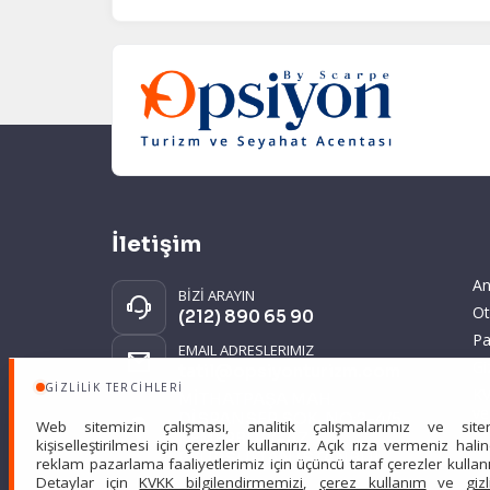
İletişim
An
BİZİ ARAYIN
Ot
(212) 890 65 90
Pa
EMAIL ADRESLERIMIZ
Gi
tatil@opsiyonturizm.com
GIZLILIK TERCIHLERI
KV
MİTHATPAŞA MAH.
ve
DİSPANSER SOK. NO:2-4/5
Web sitemizin çalışması, analitik çalışmalarımız ve site
KEMERBURGAZ
kişiselleştirilmesi için çerezler kullanırız. Açık rıza vermeniz hali
EYÜPSULTAN İSTANBUL
reklam pazarlama faaliyetlerimiz için üçüncü taraf çerezler kullanıl
Detaylar için
KVKK bilgilendirmemizi
,
çerez kullanım
ve
gizl