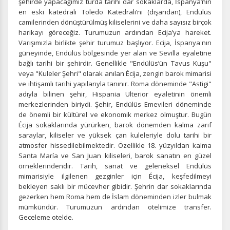
şehirde yapacağımız turda tarihi dar sokaklarda, İspanya’nın
en eski katedrali Toledo Katedrali’ni (dışarıdan), Endülüs
camilerinden dönüştürülmüş kiliselerini ve daha sayısız birçok
harikayı göreceğiz. Turumuzun ardından Ecija’ya hareket.
Varışımızla birlikte şehir turumuz başlıyor. Ecija, İspanya'nın
güneyinde, Endülüs bölgesinde yer alan ve Sevilla eyaletine
bağlı tarihi bir şehirdir. Genellikle "Endülüs’ün Tavus Kuşu"
veya "Kuleler Şehri" olarak anılan Écija, zengin barok mimarisi
ve ihtişamlı tarihi yapılarıyla tanınır. Roma döneminde "Astigi"
adıyla bilinen şehir, Hispania Ulterior eyaletinin önemli
merkezlerinden biriydi. Şehir, Endülüs Emevileri döneminde
de önemli bir kültürel ve ekonomik merkez olmuştur. Bugün
Écija sokaklarında yürürken, barok dönemden kalma zarif
saraylar, kiliseler ve yüksek çan kuleleriyle dolu tarihi bir
atmosfer hissedilebilmektedir. Özellikle 18. yüzyıldan kalma
Santa María ve San Juan kiliseleri, barok sanatın en güzel
örneklerindendir. Tarih, sanat ve geleneksel Endülüs
mimarisiyle ilgilenen gezginler için Écija, keşfedilmeyi
bekleyen saklı bir mücevher gibidir. Şehrin dar sokaklarında
gezerken hem Roma hem de İslam döneminden izler bulmak
mümkündür. Turumuzun ardından otelimize transfer.
Geceleme otelde.