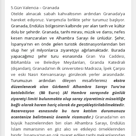
Çerez tercihlerinizi
belirleyin
.
5.Gün Valencia – Granada
Otelde alınacak sabah kahvaltısının ardından Granada’ya
Daha fazla bilgi için
KVKK bilgilendirmemizi
,
çerez kullanım
ve
hareket ediyoruz. Varışımızla birlikte şehir turumuz başlıyor.
gizlilik koşullarını
inceleyebilirsiniz.
Granada, Endülüs bölgesinin kalbinde yer alan tarih ve kültür
dolu bir şehirdir. Granada, tarihi mirası, müzik ve dansı, nefes
kesen manzaraları ve Alhambra Sarayı ile ünlüdür. Şehir,
İspanya'nın en önde gelen turistik destinasyonlarından biri
Zorunlu Çerezler
HER ZAMAN AKTIF
olup her yıl milyonlarca ziyaretçiyi ağırlamaktadır. Burada
Oturum yönetimi, güvenlik ve temel site işlevleri için
yapacağımız şehir turu esnasında
Gran Via Caddesi,
gereklidir. Bu çerezler olmadan site düzgün çalışmaz ve
BibRambla ve Belediye Meydanları, Granda Katedrali
devre dışı bırakılamaz.
(dışarıdan), Granada’nın ilk üniversitesi Madraza, İpek Çarşısı
ve eski Nasri Kervansarayı görülecek yerler arasındadır.
Turumuzun ardından dileyen misafirlerimiz
ekstra
düzenlenecek olan Görkemli Alhambra Sarayı Turu’na
katılabilirler.
(80 Euro)
(Al Hambra sarayında günlük
İstatistik Çerezleri
ziyaretçi limiti bulunmakta olup saray ziyaretimiz müsaitliğe
bağlı olarak harem hariç olarak da gerçekleştirilebilmektedir.
Ziyaretçilerin siteyi nasıl kullandığını anonim olarak
Rezervasyon esnasında bu tura katılım durumunuzu
ölçeriz. Hangi sayfaların popüler olduğunu ve
acentenize belirtmeniz önemle ricamızdır.)
Granada'nın en
kullanıcıların nerede zorluk yaşadığını anlamamıza
büyük hazinelerinden biri olan Alhambra Sarayı, Endülüs
yardımcı olur.
İslam mimarisinin en göz alıcı ve etkileyici örneklerinden
biridir. İspanya'nın en çok ziyaret edilen tarihi mekanlarından