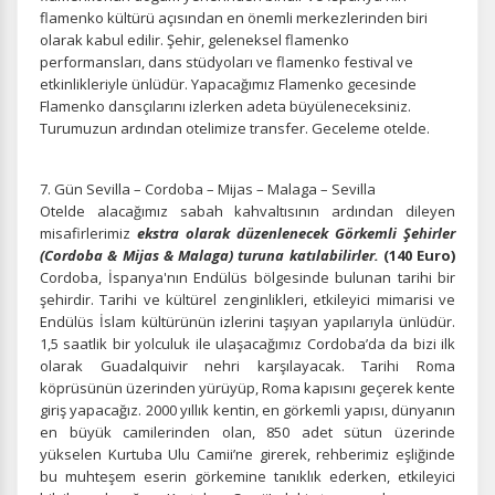
flamenko kültürü açısından en önemli merkezlerinden biri
olarak kabul edilir. Şehir, geleneksel flamenko
performansları, dans stüdyoları ve flamenko festival ve
etkinlikleriyle ünlüdür. Yapacağımız Flamenko gecesinde
Flamenko dansçılarını izlerken adeta büyüleneceksiniz.
Turumuzun ardından otelimize transfer. Geceleme otelde.
7. Gün Sevilla – Cordoba – Mijas – Malaga – Sevilla
Otelde alacağımız sabah kahvaltısının ardından dileyen
misafirlerimiz
ekstra olarak düzenlenecek Görkemli Şehirler
(Cordoba & Mijas & Malaga) turuna katılabilirler.
(140 Euro)
Cordoba, İspanya'nın Endülüs bölgesinde bulunan tarihi bir
şehirdir. Tarihi ve kültürel zenginlikleri, etkileyici mimarisi ve
Endülüs İslam kültürünün izlerini taşıyan yapılarıyla ünlüdür.
1,5 saatlik bir yolculuk ile ulaşacağımız Cordoba’da da bizi ilk
olarak Guadalquivir nehri karşılayacak. Tarihi Roma
köprüsünün üzerinden yürüyüp, Roma kapısını geçerek kente
giriş yapacağız. 2000 yıllık kentin, en görkemli yapısı, dünyanın
en büyük camilerinden olan, 850 adet sütun üzerinde
yükselen Kurtuba Ulu Camii’ne girerek, rehberimiz eşliğinde
bu muhteşem eserin görkemine tanıklık ederken, etkileyici