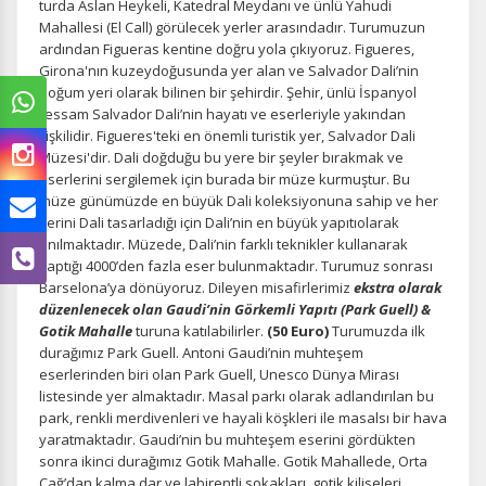
turda Aslan Heykeli, Katedral Meydanı ve ünlü Yahudi
Mahallesi (El Call) görülecek yerler arasındadır. Turumuzun
ardından Figueras kentine doğru yola çıkıyoruz. Figueres,
Girona'nın kuzeydoğusunda yer alan ve Salvador Dali’nin
doğum yeri olarak bilinen bir şehirdir. Şehir, ünlü İspanyol
ressam Salvador Dali’nin hayatı ve eserleriyle yakından
ilişkilidir. Figueres'teki en önemli turistik yer, Salvador Dali
Müzesi'dir.
Dali doğduğu bu yere bir şeyler bırakmak ve
eserlerini sergilemek için burada bir müze kurmuştur. Bu
müze günümüzde en büyük Dali koleksiyonuna sahip ve her
yerini Dali tasarladığı için Dali’nin en büyük yapıtıolarak
anılmaktadır. Müzede, Dali’nin farklı teknikler kullanarak
yaptığı 4000’den fazla eser bulunmaktadır. Turumuz sonrası
Barselona’ya dönüyoruz. Dileyen misafirlerimiz
ekstra olarak
düzenlenecek olan
Gaudi’nin Görkemli Yapıtı (Park Guell) &
Gotik Mahalle
turuna katılabilirler.
(50 Euro)
Turumuzda ilk
durağımız Park Guell. Antoni Gaudi’nin muhteşem
eserlerinden biri olan Park Guell, Unesco Dünya Mirası
listesinde yer almaktadır. Masal parkı olarak adlandırılan bu
park, renkli merdivenleri ve hayali köşkleri ile masalsı bir hava
yaratmaktadır. Gaudi’nin bu muhteşem eserini gördükten
sonra ikinci durağımız Gotik Mahalle. Gotik Mahallede, Orta
Çağ’dan kalma dar ve labirentli sokakları, gotik kiliseleri,