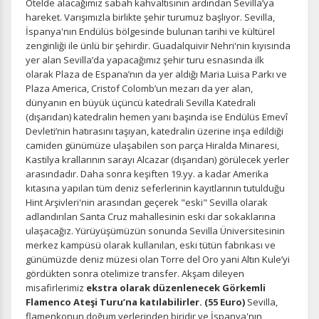
Otelde alacağımız sabah kahvaltısının ardından Sevilla’ya
hareket. Varışımızla birlikte şehir turumuz başlıyor. Sevilla,
İspanya'nın Endülüs bölgesinde bulunan tarihi ve kültürel
zenginliği ile ünlü bir şehirdir. Guadalquivir Nehri'nin kıyısında
yer alan Sevilla’da yapacağımız şehir turu esnasında ilk
olarak Plaza de Espana’nın da yer aldığı Maria Luisa Parkı ve
Plaza America, Cristof Colomb’un mezarı da yer alan,
dünyanın en büyük üçüncü katedrali Sevilla Katedrali
(dışarıdan) katedralin hemen yanı başında ise Endülüs Emevî
Devleti’nin hatırasını taşıyan, katedralin üzerine inşa edildiği
camiden günümüze ulaşabilen son parça Hiralda Minaresi,
Kastilya krallarının sarayı Alcazar (dışarıdan) görülecek yerler
arasındadır. Daha sonra keşiften 19.yy. a kadar Amerika
kıtasına yapılan tüm deniz seferlerinin kayıtlarının tutulduğu
Hint Arşivleri'nin arasından geçerek "eski" Sevilla olarak
adlandırılan Santa Cruz mahallesinin eski dar sokaklarına
ulaşacağız. Yürüyüşümüzün sonunda Sevilla Üniversitesinin
merkez kampüsü olarak kullanılan, eski tütün fabrikası ve
günümüzde deniz müzesi olan Torre del Oro yani Altın Kule’yi
gördükten sonra otelimize transfer. Akşam dileyen
misafirlerimiz
ekstra olarak düzenlenecek
Görkemli
F
lamenco Ateşi Turu’na katılabilirler. (55 Euro)
Sevilla,
flamenkonun doğum yerlerinden biridir ve İspanya'nın