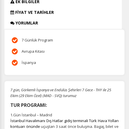
EK BİLGİLER
FİYAT VE TARİHLER
YORUMLAR
7 Günlük Program
Avrupa Kıtası
İspanya
7 gün, Görkemli İspanya ve Endülüs Şehirleri 7 Gece - THY ile 25
Ekim (29 Ekim Özel) (MAD - SVQ) turumuz
TUR PROGRAMI:
1.Gün İstanbul – Madrid
İstanbul Havalimanı Dış Hatlar gidiş terminali Türk Hava Yolları
kontuarı önünde
uçuştan 3 saat önce buluşma.
Bagaj, bilet ve