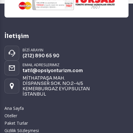
7607
İletişim
BİZİ ARAYIN
(212) 890 65 90
EMAIL ADRESLERIMIZ
tatil@opsiyonturizm.com
MİTHATPAŞA MAH.
DİSPANSER SOK. NO:2-4/5
KEMERBURGAZ EYÜPSULTAN
İSTANBUL
Ana Sayfa
Oteller
Paket Turlar
Gizlilik Sözleşmesi