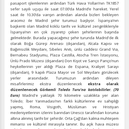
pasaport işlemlerinin ardından Türk Hava Yolları’nın TK1857
sefer sayılı uçuşu ile saat 07.00’da Madrid’e hareket. Yerel
saat ile 10.30’da varışın ardından alanda bizleri bekleyen
aracımız ile Madrid şehir turumuz başlıyor.
İspanya’nın
başkenti olan Madrid köklü tarihi ve kültürel zenginlikleriyle
İspanya’nın en çok ziyaretçi çeken şehirlerinin başında
gelmektedir. Burada yapacağımız şehir turunda Madrid'de ilk
olarak Boğa Güreşi Arenası (dışarıdan), Alcala Kapısı ve
Bağımsızlık Meydanı, Sibeles Anıtı, ünlü caddesi Grand Via,
Bernabeu Stadyumu, Plaza Castilla, Atocha Tren İstasyonu,
Ünlü Prado Müzesi (dışarıdan) Don Kişot ve Sanço Panço’nun
heykellerinin yer aldığı Plaza de Espana, Kraliyet Sarayı
(dışarıdan), 9 kapılı Plaza Mayor ve Sol Meydanı görülecek
yerler arasındadır. Turumuzun ardından dileyen
misafirlerimiz ekstra düzenlenecek
ekstra olarak
düzenlenecek
Görkemli Toledo Turu’na katılabilirler. (70
Euro)
Madrid'e yaklaşık 70 kilometre uzaklıkta yer alan
Toledo; İber Yarımadası’nın farklı kültürlerine ev sahipliği
yapmış, Roma, Visigoth, Müslüman ve Hristiyan
medeniyetlerinin izlerini barından Unesco tarafından koruma
altına alınmış tarihi bir şehirdir. Orta Çağ’dan kalma muhteşem
mimarisi ve kültürel mirasıyla tanınır. Bu açık hava müzesi