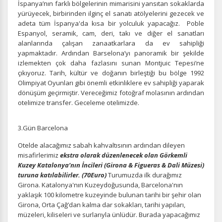
İspanya’nın farklı bölgelerinin mimarisini yansıtan sokaklarda
yürüyecek, birbirinden ilginç el sanatı atölyelerini gezecek ve
adeta tüm İspanya'da kısa bir yolculuk yapacağız. Poble
Espanyol, seramik, cam, deri, takı ve diğer el sanatları
alanlarında çalışan zanaatkarlara da ev sahipliği
yapmaktadır. Ardından Barselona’yı panoramik bir şekilde
izlemekten çok daha fazlasını sunan Montjuic Tepesi’ne
çıkıyoruz. Tarih, kültür ve doğanın birleştiği bu bölge 1992
Olimpiyat Oyunları gibi önemli etkinliklere ev sahipliği yaparak
dönüşüm geçirmiştir. Vereceğimiz fotoğraf molasının ardından
otelimize transfer. Geceleme otelimizde.
3.Gün Barcelona
Otelde alacağımız sabah kahvaltısının ardından dileyen
misafirlerimiz
ekstra olarak düzenlenecek olan
Görkemli
Kuzey Katalonya’nın İncileri (Girona & Figueras & Dali Müzesi)
turuna katılabilirler. (70Euro)
Turumuzda ilk durağımız
Girona. Katalonya'nın Kuzeydoğusunda, Barcelona'nın
yaklaşık 100 kilometre kuzeyinde bulunan tarihi bir şehir olan
Girona, Orta Çağ’dan kalma dar sokakları, tarihi yapıları,
müzeleri, kiliseleri ve surlarıyla ünlüdür. Burada yapacağımız