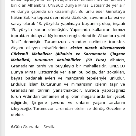
biri olan Alhambra, UNESCO Dünya Mirası Listesi'nde yer alır
ve dünya çapında ün kazanmıştır. Bu ünlü eser Gırnata’ya
hâkim Sabika tepesi üzerindeki düzlükte, savunma kalesi ve
Pazarlama Çerezleri
saray olarak
13. yüzyılda yapılmaya başlanmış olup, inşaatı
15. yüzyıla kadar sürmüştür. Yapımında kullanılan kırmızı
Size ve ilgi alanlarınıza uygun reklamlar göstermek için
topraktan dolayı aldığı kırmızı rengi sebebi ile Alhambra yani
kullanılır. Kapatırsanız reklamları görmeye devam
‘’Kızıl’’ denmiştir. Turumuzun ardından otelimize transfer.
edersiniz, ancak daha az alakalı olabilirler.
Akşam dileyen misafirlerimiz
ekstra olarak düzenlenecek
Görkemli Mahalleler (Albaicin ve Sacromonte Çingene
Mahallesi) turumuza katılabilirler. (60 Euro)
Albaicin,
Granada'nın tarihi ve büyüleyici bir mahallesidir. UNESCO
Dünya Mirası Listesi'nde yer alan bu bölge, dar sokakları,
beyaz badanalı evleri ve manzaralı tepeleriyle ünlüdür.
Tercihleri Kaydet
Endülüs İslam kültürünün ve mimarisinin izlerini taşır ve
Granada'nın tarihini yansıtmaktadır. Burada yapacağımız
turun Ardından tamamen el işi olan mağaralarda bir içecek
eşliğinde, Çingene şovunu ve onların yaşam tarzlarını
izleyeceğiz.
Turumuzun ardından otelimize dönüş.
Geceleme
otelde.
6.Gün Granada – Sevilla