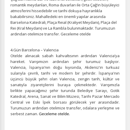
romantik meydanları, Roma duvarları ile Orta Çağ’ın büyüleyici
atmosferini hissedebilir ve tarihi dokuya hayranlıkla
bakabilirsiniz. Mahalledeki en önemli yapılar arasında
Barselona Katedrali, Plaça Reial (Kraliyet Meydanı), Plaça del
Rei (Kral Meydanı) ve La Rambla bulunmaktadır. Turumuzun
ardından otelimize transfer. Geceleme otelde
4.Gün Barcelona – Valencia
Otelde alınacak sabah kahvaltısının ardından Valencia’ya
hareket. Varışımızın ardından şehir turumuz başlıyor.
Valencia, İspanya'nın doğu kıyısında, Akdeniz'in turkuaz
sularıyla çevrili, tarihi ve modern bir şehirdir. İspanya'nın
üçüncü büyük şehri olan Valencia, zengin tarih, kültür ve
sanatıyla ziyaretçilerini buraya çekmektedir. Varışımızla
birlikte yapacağımız şehir turunda
Belediye Sarayı, Gotik
Katedral, Arena, Sanat ve Bilim Müzesi, Tarihi Pazar Mercado
Central ve Eski İpek borsası görülecek yer arasındadır.
Turumuzun ardından otelimize transfer, odalara yerleşme ve
serbest zaman.
Geceleme otelde.
ÇEREZ KULLANIM AYARLARINIZ