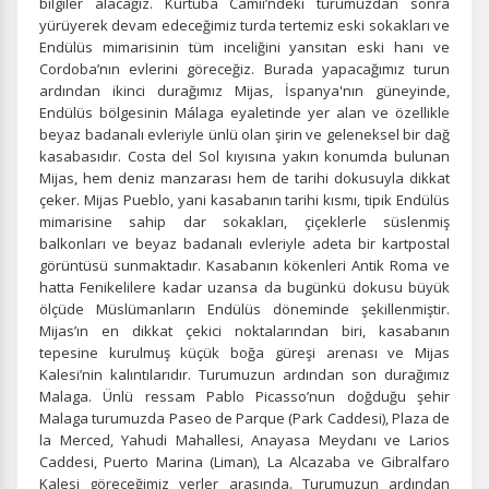
bilgiler alacağız. Kurtuba Camii’ndeki turumuzdan sonra
yürüyerek devam edeceğimiz turda tertemiz eski sokakları ve
Endülüs mimarisinin tüm inceliğini yansıtan eski hanı ve
Cordoba’nın evlerini göreceğiz. Burada yapacağımız turun
ardından ikinci durağımız
Mijas, İspanya'nın güneyinde,
Endülüs bölgesinin Málaga eyaletinde yer alan ve özellikle
beyaz badanalı evleriyle ünlü olan şirin ve geleneksel bir dağ
kasabasıdır. Costa del Sol kıyısına yakın konumda bulunan
Mijas, hem deniz manzarası hem de tarihi dokusuyla dikkat
çeker. Mijas Pueblo, yani kasabanın tarihi kısmı, tipik Endülüs
mimarisine sahip dar sokakları, çiçeklerle süslenmiş
balkonları ve beyaz badanalı evleriyle adeta bir kartpostal
görüntüsü sunmaktadır. Kasabanın kökenleri Antik Roma ve
hatta Fenikelilere kadar uzansa da bugünkü dokusu büyük
ölçüde Müslümanların Endülüs döneminde şekillenmiştir.
Mijas’ın en dikkat çekici noktalarından biri, kasabanın
tepesine kurulmuş küçük boğa güreşi arenası ve Mijas
Kalesi’nin kalıntılarıdır. Turumuzun ardından son durağımız
Malaga. Ünlü ressam Pablo Picasso’nun doğduğu şehir
Malaga turumuzda Paseo de Parque (Park Caddesi), Plaza de
la Merced, Yahudi Mahallesi, Anayasa Meydanı ve Larios
Caddesi, Puerto Marina (Liman), La Alcazaba ve Gibralfaro
Kalesi göreceğimiz yerler arasında. Turumuzun ardından