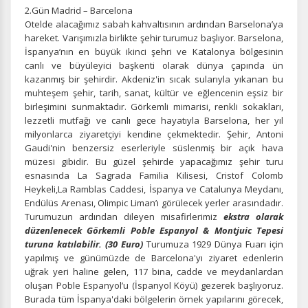
2.Gün Madrid – Barcelona
Otelde alacağımız sabah kahvaltısının ardından Barselona’ya
hareket.
Varışımızla birlikte şehir turumuz başlıyor. Barselona,
İspanya’nın en büyük ikinci şehri ve Katalonya bölgesinin
canlı ve büyüleyici başkenti olarak dünya çapında ün
kazanmış bir şehirdir. Akdeniz'in sıcak sularıyla yıkanan bu
muhteşem şehir, tarih, sanat, kültür ve eğlencenin eşsiz bir
birleşimini sunmaktadır. Görkemli mimarisi, renkli sokakları,
lezzetli mutfağı ve canlı gece hayatıyla Barselona, her yıl
milyonlarca ziyaretçiyi kendine çekmektedir. Şehir, Antoni
Gaudi'nin benzersiz eserleriyle süslenmiş bir açık hava
müzesi gibidir. Bu güzel şehirde yapacağımız şehir turu
esnasında La Sagrada Familia Kilisesi, Cristof Colomb
Heykeli,La Ramblas Caddesi, İspanya ve Catalunya Meydanı,
Endülüs Arenası, Olimpic Liman’ı görülecek yerler arasındadır.
Turumuzun ardından dileyen misafirlerimiz
ekstra olarak
düzenlenecek Görkemli Poble Espanyol & Montjuic Tepesi
turuna katılabilir.
(30 Euro)
Turumuza 1929 Dünya Fuarı için
yapılmış ve günümüzde de Barcelona'yı ziyaret edenlerin
uğrak yeri haline gelen, 117 bina, cadde ve meydanlardan
oluşan Poble Espanyol’u (İspanyol Köyü) gezerek başlıyoruz.
Burada tüm İspanya'daki bölgelerin örnek yapılarını görecek,