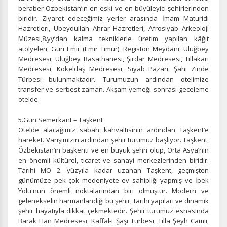
beraber Özbekistan’ın en eski ve en büyüleyici şehirlerinden
ÇEREZ KULLANIM AYARLARINIZ
biridir. Ziyaret edeceğimiz yerler arasında
İmam Maturidi
Çerez tercihlerinizi
belirleyin
.
Hazretleri, Übeydullah Ahrar Hazretleri, Afrosiyab Arkeoloji
Müzesi,8.yy’dan kalma tekniklerle üretim yapılan kâğıt
Daha fazla bilgi için
KVKK bilgilendirmemizi
,
çerez kullanım
ve
atölyeleri,
Guri Emir (Emir Timur), Registon Meydanı, Uluğbey
gizlilik koşullarını
inceleyebilirsiniz.
Medresesi, Uluğbey Rasathanesi, Şirdar Medresesi, Tillakari
Medresesi, Kökeldaş Medresesi, Siyab Pazarı, Şahı Zinde
Türbesi bulunmaktadır. Turumuzun ardından otelimize
transfer ve serbest zaman. Akşam yemeği sonrası geceleme
Zorunlu Çerezler
HER ZAMAN AKTIF
otelde.
Oturum yönetimi, güvenlik ve temel site işlevleri için
gereklidir. Bu çerezler olmadan site düzgün çalışmaz ve
5.Gün Semerkant – Taşkent
devre dışı bırakılamaz.
Otelde alacağımız sabah kahvaltısının ardından Taşkent’e
hareket. Varışımızın ardından şehir turumuz başlıyor. Taşkent,
Özbekistan’ın başkenti ve en büyük şehri olup, Orta Asya’nın
en önemli kültürel, ticaret ve sanayi merkezlerinden biridir.
Tarihi MÖ 2. yüzyıla kadar uzanan Taşkent, geçmişten
günümüze pek çok medeniyete ev sahipliği yapmış ve İpek
İstatistik Çerezleri
Yolu'nun önemli noktalarından biri olmuştur. Modern ve
Ziyaretçilerin siteyi nasıl kullandığını anonim olarak
gelenekselin harmanlandığı bu şehir, tarihi yapıları ve dinamik
ölçeriz. Hangi sayfaların popüler olduğunu ve
şehir hayatıyla dikkat çekmektedir. Şehir turumuz esnasında
kullanıcıların nerede zorluk yaşadığını anlamamıza
Barak Han Medresesi, Kaffal-i Şaşi Türbesi, Tilla Şeyh Camii,
yardımcı olur.