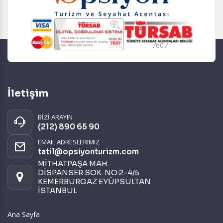
7607
İletişim
BİZİ ARAYIN
(212) 890 65 90
EMAIL ADRESLERIMIZ
tatil@opsiyonturizm.com
MİTHATPAŞA MAH.
DİSPANSER SOK. NO:2-4/5
KEMERBURGAZ EYÜPSULTAN
İSTANBUL
Ana Sayfa