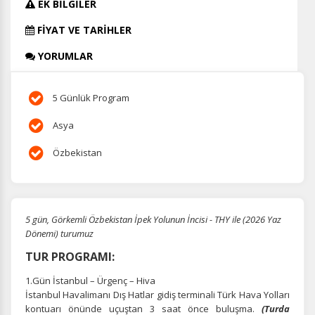
EK BİLGİLER
FİYAT VE TARİHLER
YORUMLAR
5 Günlük Program
Asya
Özbekistan
5 gün, Görkemli Özbekistan İpek Yolunun İncisi - THY ile (2026 Yaz
Dönemi) turumuz
TUR PROGRAMI:
1.Gün İstanbul – Ürgenç – Hiva
İstanbul Havalimanı Dış Hatlar gidiş terminali Türk Hava Yolları
kontuarı önünde uçuştan 3 saat önce buluşma.
(Turda