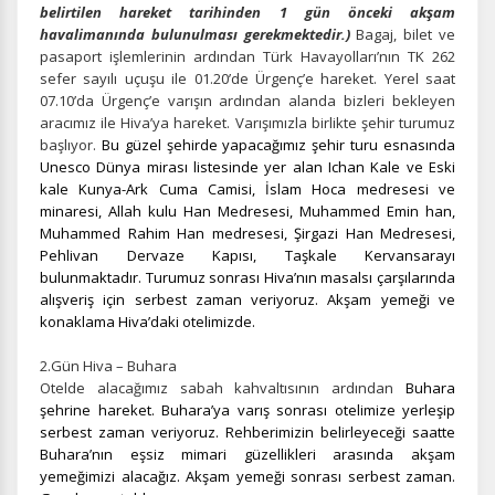
belirtilen hareket tarihinden 1 gün önceki akşam
havalimanında bulunulması gerekmektedir.)
Bagaj, bilet ve
pasaport işlemlerinin ardından Türk Havayolları’nın TK 262
sefer sayılı uçuşu ile 01.20’de Ürgenç’e hareket. Yerel saat
07.10’da Ürgenç’e varışın ardından alanda bizleri bekleyen
aracımız ile Hiva’ya hareket. Varışımızla birlikte şehir turumuz
başlıyor.
Bu güzel şehirde yapacağımız şehir turu esnasında
Unesco Dünya mirası listesinde yer alan Ichan Kale ve Eski
kale Kunya-Ark
Cuma Camisi, İslam Hoca medresesi ve
minaresi, Allah kulu Han Medresesi, Muhammed Emin han,
Muhammed Rahim Han medresesi, Şirgazi Han Medresesi,
Pehlivan Dervaze Kapısı, Taşkale Kervansarayı
bulunmaktadır. Turumuz sonrası Hiva’nın masalsı çarşılarında
alışveriş için serbest zaman veriyoruz. Akşam yemeği ve
konaklama Hiva’daki otelimizde.
2.Gün Hiva – Buhara
Otelde alacağımız sabah kahvaltısının ardından
Buhara
şehrine hareket. Buhara’ya varış sonrası otelimize yerleşip
serbest zaman veriyoruz. Rehberimizin belirleyeceği saatte
Buhara’nın eşsiz mimari güzellikleri arasında akşam
yemeğimizi alacağız. Akşam yemeği sonrası serbest zaman.