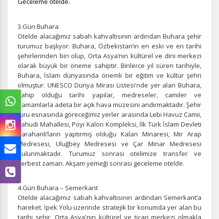
Geceleme otelde.
3.Gün Buhara
Otelde alacağımız sabah kahvaltısının ardından Buhara şehir
turumuz başlıyor. Buhara, Özbekistan’ın en eski ve en tarihi
şehirlerinden biri olup, Orta Asya’nın kültürel ve dini merkezi
olarak büyük bir öneme sahiptir. Binlerce yıl süren tarihiyle,
Buhara, İslam dünyasında önemli bir eğitim ve kültür şehri
olmuştur. UNESCO Dünya Mirası Listesi'nde yer alan Buhara,
sahip olduğu tarihi yapılar, medreseler, camiler ve
hamamlarla adeta bir açık hava müzesini andırmaktadır. Şehir
turu esnasında göreceğimiz yerler arasında
Lebi Havuz Camii,
Yahudi Mahallesi, Poyi Kalon Kompleksi, İlk Türk İslam Devleti
Karahanlı’ların yaptırmış olduğu Kalan Minaresi, Mir Arap
Medresesi, Uluğbey Medresesi ve Çar Minar Medresesi
bulunmaktadır. Turumuz sonrası otelimize transfer ve
serbest zaman.
Akşam yemeği sonrası geceleme otelde.
4.Gün Buhara – Semerkant
Otelde alacağımız sabah kahvaltısının ardından Semerkant’a
hareket. İpek Yolu üzerinde stratejik bir konumda yer alan bu
tarihi şehir, Orta Asya'nın kültürel ve ticari merkezi olmakla