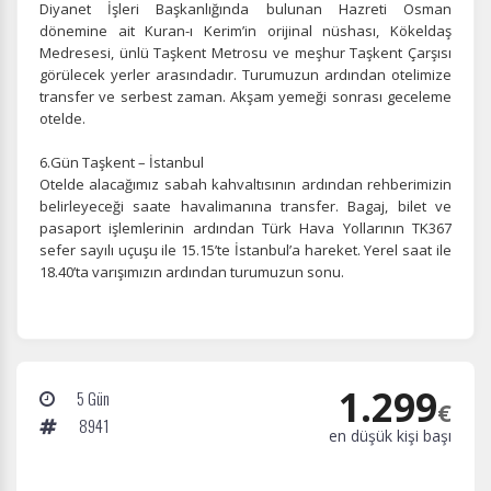
Diyanet İşleri Başkanlığında bulunan Hazreti Osman
dönemine ait Kuran-ı Kerim’in orijinal nüshası, Kökeldaş
Medresesi, ünlü Taşkent Metrosu ve meşhur Taşkent Çarşısı
görülecek yerler arasındadır. Turumuzun ardından otelimize
transfer ve serbest zaman.
Akşam yemeği sonrası geceleme
Pazarlama Çerezleri
otelde.
Size ve ilgi alanlarınıza uygun reklamlar göstermek için
6.Gün Taşkent – İstanbul
kullanılır. Kapatırsanız reklamları görmeye devam
Otelde alacağımız sabah kahvaltısının ardından rehberimizin
edersiniz, ancak daha az alakalı olabilirler.
belirleyeceği saate havalimanına transfer.
Bagaj, bilet ve
pasaport işlemlerinin ardından Türk Hava Yollarının TK367
sefer sayılı uçuşu ile 15.15’te İstanbul’a hareket. Yerel saat ile
18.40’ta varışımızın ardından turumuzun sonu.
Tercihleri Kaydet
1.299
5 Gün
€
8941
en düşük kişi başı