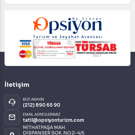
7607
İletişim
BİZİ ARAYIN
(212) 890 65 90
EMAIL ADRESLERIMIZ
tatil@opsiyonturizm.com
MİTHATPAŞA MAH.
DİSPANSER SOK. NO:2-4/5