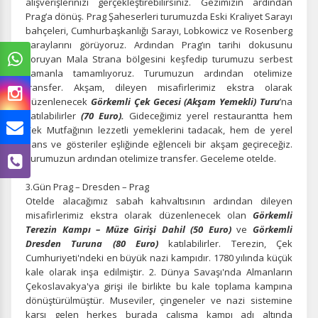
alışverişlerinizi gerçekleştirebilirsiniz. Gezimizin ardından
Prag’a dönüş. Prag Şaheserleri turumuzda Eski Kraliyet Sarayı
bahçeleri, Cumhurbaşkanlığı Sarayı, Lobkowicz ve Rosenberg
saraylarını görüyoruz. Ardından Prag’ın tarihi dokusunu
koruyan Mala Strana bölgesini keşfedip turumuzu serbest
zamanla tamamlıyoruz. Turumuzun ardından otelimize
transfer. Akşam, dileyen misafirlerimiz ekstra olarak
düzenlenecek
Görkemli Çek Gecesi (Akşam Yemekli) Turu
’na
katılabilirler
(70 Euro).
Gideceğimiz yerel restaurantta hem
Çek Mutfağının lezzetli yemeklerini tadacak, hem de yerel
dans ve gösteriler eşliğinde eğlenceli bir akşam geçireceğiz.
Turumuzun ardından otelimize transfer. Geceleme otelde.
3.Gün Prag – Dresden – Prag
Otelde alacağımız sabah kahvaltısının ardından dileyen
misafirlerimiz
ekstra olarak düzenlenecek
olan
Görkemli
ÇEREZ KULLANIM AYARLARINIZ
Terezin Kampı – Müze Girişi Dahil (50 Euro)
ve
Görkemli
Çerez tercihlerinizi
belirleyin
.
Dresden Turuna (80 Euro)
katılabilirler. Terezin, Çek
Cumhuriyeti'ndeki en büyük nazi kampıdır. 1780 yılında küçük
Daha fazla bilgi için
KVKK bilgilendirmemizi
,
çerez kullanım
ve
kale olarak inşa edilmiştir. 2. Dünya Savaşı'nda Almanların
gizlilik koşullarını
inceleyebilirsiniz.
Çekoslavakya'ya girişi ile birlikte bu kale toplama kampına
dönüştürülmüştür. Museviler, çingeneler ve nazi sistemine
karşı gelen herkes burada çalışma kampı adı altında