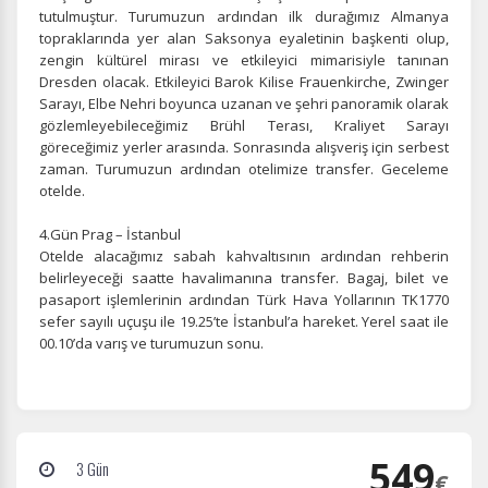
Zorunlu Çerezler
HER ZAMAN AKTIF
tutulmuştur. Turumuzun ardından ilk durağımız Almanya
Oturum yönetimi, güvenlik ve temel site işlevleri için
topraklarında yer alan Saksonya eyaletinin başkenti olup,
gereklidir. Bu çerezler olmadan site düzgün çalışmaz ve
zengin kültürel mirası ve etkileyici mimarisiyle tanınan
devre dışı bırakılamaz.
Dresden olacak. Etkileyici Barok Kilise Frauenkirche, Zwinger
Sarayı, Elbe Nehri boyunca uzanan ve şehri panoramik olarak
gözlemleyebileceğimiz Brühl Terası, Kraliyet Sarayı
göreceğimiz yerler arasında. Sonrasında alışveriş için serbest
zaman. Turumuzun ardından otelimize transfer. Geceleme
otelde.
İstatistik Çerezleri
Ziyaretçilerin siteyi nasıl kullandığını anonim olarak
4.Gün Prag – İstanbul
ölçeriz. Hangi sayfaların popüler olduğunu ve
Otelde alacağımız sabah kahvaltısının ardından rehberin
kullanıcıların nerede zorluk yaşadığını anlamamıza
belirleyeceği saatte havalimanına transfer. Bagaj, bilet ve
yardımcı olur.
pasaport işlemlerinin ardından Türk Hava Yollarının TK1770
sefer sayılı uçuşu ile 19.25’te İstanbul’a hareket. Yerel saat ile
00.10’da varış
ve turumuzun sonu.
Pazarlama Çerezleri
Size ve ilgi alanlarınıza uygun reklamlar göstermek için
kullanılır. Kapatırsanız reklamları görmeye devam
549
3 Gün
€
edersiniz, ancak daha az alakalı olabilirler.