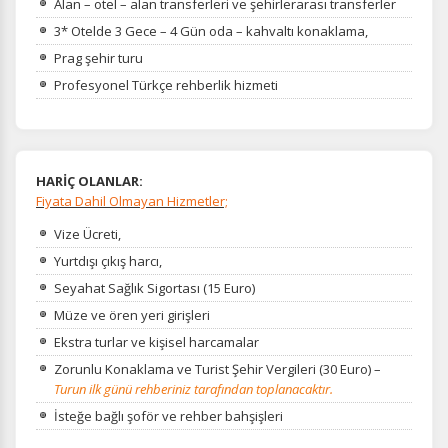
Alan – otel – alan transferleri ve şehirlerarası transferler
3* Otelde 3 Gece – 4 Gün oda – kahvaltı konaklama,
Prag şehir turu
Profesyonel Türkçe rehberlik hizmeti
HARİÇ OLANLAR:
Fiyata Dahil Olmayan Hizmetler;
Vize Ücreti,
Yurtdışı çıkış harcı,
Seyahat Sağlık Sigortası (15 Euro)
Müze ve ören yeri girişleri
Ekstra turlar ve kişisel harcamalar
Zorunlu Konaklama ve Turist Şehir Vergileri (30 Euro) –
Turun ilk günü rehberiniz tarafından toplanacaktır.
İsteğe bağlı şoför ve rehber bahşişleri