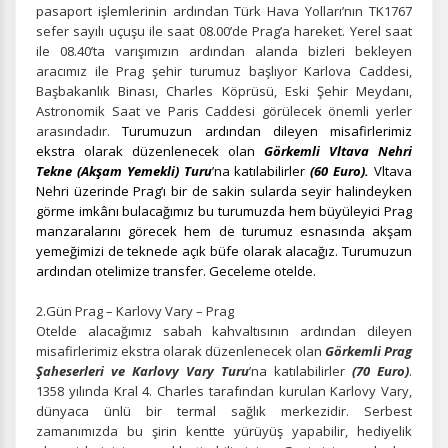
pasaport işlemlerinin ardından Türk Hava Yolları’nın TK1767
sefer sayılı uçuşu ile saat 08.00’de Prag’a hareket. Yerel saat
ile 08.40’ta varışımızın ardından alanda bizleri bekleyen
aracımız ile Prag şehir turumuz başlıyor
Karlova Caddesi,
Başbakanlık Binası, Charles Köprüsü, Eski Şehir Meydanı,
Astronomik Saat ve Paris Caddesi görülecek önemli yerler
arasındadır.
Turumuzun ardından dileyen misafirlerimiz
ekstra olarak düzenlenecek olan
Görkemli Vltava Nehri
Tekne (Akşam Yemekli) Turu
’na katılabilirler
(60 Euro).
Vltava
Nehri üzerinde Prag’ı bir de sakin sularda seyir halindeyken
görme imkânı bulacağımız bu turumuzda hem büyüleyici Prag
manzaralarını görecek hem de turumuz esnasında akşam
yemeğimizi de teknede açık büfe olarak alacağız. Turumuzun
ardından otelimize transfer. Geceleme otelde.
2.Gün Prag – Karlovy Vary – Prag
Otelde alacağımız sabah kahvaltısının ardından dileyen
misafirlerimiz ekstra olarak düzenlenecek olan
Görkemli Prag
Şaheserleri ve Karlovy Vary
Turu
’na katılabilirler
(70 Euro)
.
1358 yılında Kral 4. Charles tarafından kurulan Karlovy Vary,
dünyaca ünlü bir termal sağlık merkezidir. Serbest
zamanımızda bu şirin kentte yürüyüş yapabilir, hediyelik