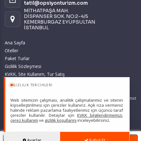
tatil@opsiyonturizm.com
MİTHATPAŞA MAH.
DİSPANSER SOK. NO:2-4/5
KEMERBURGAZ EYÜPSULTAN
İSTANBUL
Ana Sayfa
Oteller
Paket Turlar
Gizlilik Sözleşmesi
KVKK, Site Kullanım, Tur Satış
ve Üyelik Sözleşmesi
GIZLILIK TERCIHLERI
Sitemizde anılan tüm fiyatlar, geçerli kartlar ile tek ödemede, en ucuz
Web sitemizin çalışması, analitik çalışmalarımız ve sitenin
başlangıç fiyatlardır ve yeterli kontenjan olması durumunda
kişiselleştirilmesi için çerezler kullanırız. Açık rıza vermeniz
halinde reklam pazarlama faaliyetlerimiz için üçüncü taraf
geçerlidir.
çerezler kullanılır. Detaylar için
KVKK bilgilendirmemizi
,
çerez kullanım
ve
gizlilik koşullarını
inceleyebilirsiniz.
Scarpe Turizm Seyahat Acentası Türsab: 7607 •
Hizmet Sözleşmesi
•
Ayarlar
Kabul Et