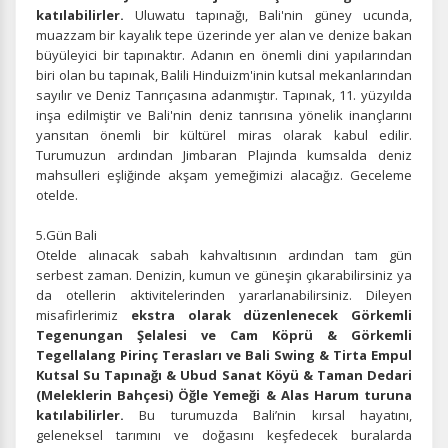
katılabilirler.
Uluwatu tapınağı, Bali'nin güney ucunda,
muazzam bir kayalık tepe üzerinde yer alan ve denize bakan
büyüleyici bir tapınaktır. Adanın en önemli dini yapılarından
biri olan bu tapınak, Balili Hinduizm'inin kutsal mekanlarından
sayılır ve Deniz Tanrıçasına adanmıştır. Tapınak, 11. yüzyılda
ÇEREZ KULLANIM AYARLARINIZ
inşa edilmiştir ve Bali'nin deniz tanrısına yönelik inançlarını
Çerez tercihlerinizi
belirleyin
.
yansıtan önemli bir kültürel miras olarak kabul edilir.
Turumuzun ardından Jimbaran Plajında kumsalda deniz
Daha fazla bilgi için
KVKK bilgilendirmemizi
,
çerez kullanım
ve
mahsulleri eşliğinde akşam yemeğimizi alacağız. Geceleme
gizlilik koşullarını
inceleyebilirsiniz.
otelde.
5.Gün Bali
Otelde alınacak sabah kahvaltısının ardından tam gün
Zorunlu Çerezler
HER ZAMAN AKTIF
serbest zaman. Denizin, kumun ve güneşin çıkarabilirsiniz ya
Oturum yönetimi, güvenlik ve temel site işlevleri için
da otellerin aktivitelerinden yararlanabilirsiniz. Dileyen
gereklidir. Bu çerezler olmadan site düzgün çalışmaz ve
misafirlerimiz
ekstra olarak düzenlenecek Görkemli
devre dışı bırakılamaz.
Tegenungan Şelalesi ve Cam Köprü & Görkemli
Tegellalang Pirinç Terasları ve Bali Swing & Tirta Empul
Kutsal Su Tapınağı & Ubud Sanat Köyü & Taman Dedari
(Meleklerin Bahçesi) Öğle Yemeği & Alas Harum turuna
katılabilirler.
Bu turumuzda Bali’nin kırsal hayatını,
İstatistik Çerezleri
geleneksel tarımını ve doğasını keşfedecek buralarda