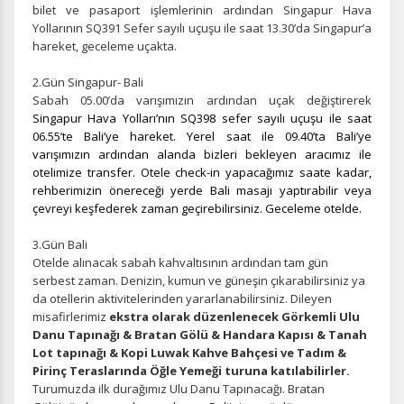
bilet ve pasaport işlemlerinin ardından Singapur Hava
Yollarının SQ391
Sefer sayılı uçuşu ile saat 13.30’da Singapur’a
hareket, geceleme uçakta.
2.Gün Singapur- Bali
Sabah 05.00’da varışımızın ardından uçak değiştirerek
Singapur Hava Yolları’nın SQ398 sefer sayılı uçuşu ile saat
06.55’te Bali’ye hareket. Yerel saat ile 09.40’ta Bali’ye
varışımızın ardından alanda bizleri bekleyen aracımız ile
otelimize transfer. Otele check-in yapacağımız saate kadar,
rehberimizin önereceği yerde Bali masajı yaptırabilir veya
çevreyi keşfederek zaman geçirebilirsiniz. Geceleme otelde.
3.Gün Bali
Otelde alınacak sabah kahvaltısının ardından tam gün
serbest zaman. Denizin, kumun ve güneşin çıkarabilirsiniz ya
da otellerin aktivitelerinden yararlanabilirsiniz. Dileyen
misafirlerimiz
ekstra olarak düzenlenecek Görkemli Ulu
Danu Tapınağı & Bratan Gölü & Handara Kapısı & Tanah
Lot tapınağı & Kopi Luwak Kahve Bahçesi ve Tadım &
Pirinç Teraslarında Öğle Yemeği turuna katılabilirler.
Turumuzda ilk durağımız Ulu Danu Tapınacağı. Bratan