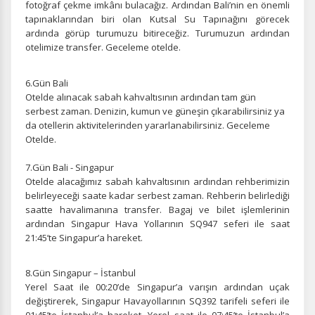
fotoğraf çekme imkânı bulacağız. Ardından Bali’nin en önemli
Ziyaretçilerin siteyi nasıl kullandığını anonim olarak
tapınaklarından biri olan Kutsal Su Tapınağını görecek
ölçeriz. Hangi sayfaların popüler olduğunu ve
ardında görüp turumuzu bitireceğiz. Turumuzun ardından
kullanıcıların nerede zorluk yaşadığını anlamamıza
otelimize transfer. Geceleme otelde.
yardımcı olur.
6.Gün Bali
Otelde alınacak sabah kahvaltısının ardından tam gün
serbest zaman. Denizin, kumun ve güneşin çıkarabilirsiniz ya
da otellerin aktivitelerinden yararlanabilirsiniz. Geceleme
Pazarlama Çerezleri
Otelde.
Size ve ilgi alanlarınıza uygun reklamlar göstermek için
kullanılır. Kapatırsanız reklamları görmeye devam
7.Gün Bali - Singapur
edersiniz, ancak daha az alakalı olabilirler.
Otelde alacağımız sabah kahvaltısının ardından rehberimizin
belirleyeceği saate kadar serbest zaman. Rehberin belirlediği
saatte havalimanına transfer. Bagaj ve bilet işlemlerinin
ardından Singapur Hava Yollarının SQ947 seferi ile saat
21:45’te Singapur’a hareket.
Tercihleri Kaydet
8.Gün Singapur – İstanbul
Yerel Saat ile 00:20’de Singapur’a varışın ardından uçak
değiştirerek, Singapur Havayollarının SQ392 tarifeli seferi ile