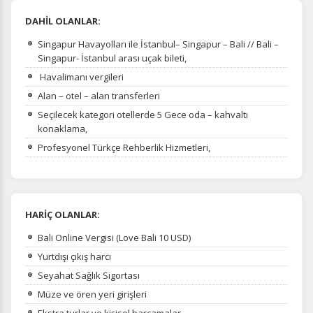
DAHİL OLANLAR:
Singapur Havayolları ile İstanbul– Singapur – Bali // Bali –
Singapur- İstanbul arası uçak bileti,
Havalimanı vergileri
Alan – otel – alan transferleri
Seçilecek kategori otellerde 5 Gece oda – kahvaltı
konaklama,
Profesyonel Türkçe Rehberlik Hizmetleri,
HARİÇ OLANLAR:
Bali Online Vergisi (Love Bali 10 USD)
Yurtdışı çıkış harcı
Seyahat Sağlık Sigortası
Müze ve ören yeri girişleri
Ekstra turlar ve kişisel harcamalar