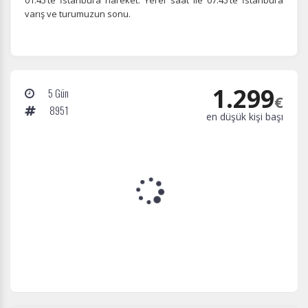
01:45’te İstanbul’a hareket. Yerel saat ile 07:45’te İstanbul’a
varış ve turumuzun sonu.
1.299
5 Gün
€
8951
en düşük kişi başı