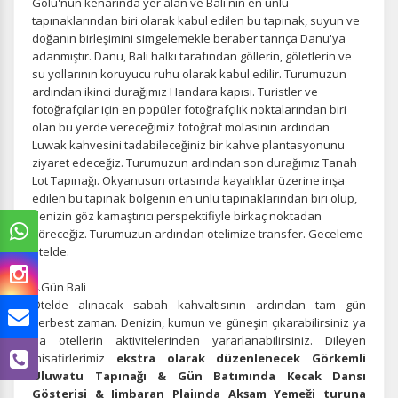
Gölü'nün kenarında yer alan ve Bali'nin en ünlü
tapınaklarından biri olarak kabul edilen bu tapınak, suyun ve
doğanın birleşimini simgelemekle beraber tanrıça Danu'ya
adanmıştır. Danu, Bali halkı tarafından göllerin, göletlerin ve
su yollarının koruyucu ruhu olarak kabul edilir. Turumuzun
ardından ikinci durağımız Handara kapısı. Turistler ve
fotoğrafçılar için en popüler fotoğrafçılık noktalarından biri
olan bu yerde vereceğimiz fotoğraf molasının ardından
Luwak kahvesini tadabileceğiniz bir kahve plantasyonunu
ziyaret edeceğiz. Turumuzun ardından son durağımız Tanah
Lot Tapınağı. Okyanusun ortasında kayalıklar üzerine inşa
edilen bu tapınak bölgenin en ünlü tapınaklarından biri olup,
denizin göz kamaştırıcı perspektifiyle birkaç noktadan
göreceğiz. Turumuzun ardından otelimize transfer. Geceleme
otelde.
4.Gün Bali
Otelde alınacak sabah kahvaltısının ardından tam gün
serbest zaman. Denizin, kumun ve güneşin çıkarabilirsiniz ya
da otellerin aktivitelerinden yararlanabilirsiniz. Dileyen
misafirlerimiz
ekstra olarak düzenlenecek Görkemli
Uluwatu Tapınağı & Gün Batımında Kecak Dansı
Gösterisi & Jimbaran Plajında Akşam Yemeği turuna