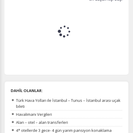
edersiniz, ancak daha az alakalı olabilirler.
Tercihleri Kaydet
DAHİL OLANLAR:
Türk Hava Yolları ile İstanbul – Tunus – İstanbul arası uçak
bileti
Havalimanı Vergileri
Alan – otel – alan transferleri
4* otellerde 3 gece- 4 gün yarım pansiyon konaklama