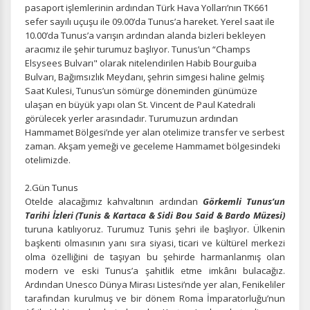
pasaport işlemlerinin ardından Türk Hava Yolları’nın TK661
sefer sayılı uçuşu ile 09.00’da Tunus’a hareket. Yerel saat ile
10.00’da Tunus’a varışın ardından alanda bizleri bekleyen
aracımız ile şehir turumuz başlıyor. Tunus’un “Champs
Elsysees Bulvarı" olarak nitelendirilen Habib Bourguiba
Bulvarı, Bağımsızlık Meydanı, şehrin simgesi haline gelmiş
Saat Kulesi, Tunus’un sömürge döneminden günümüze
ulaşan en büyük yapı olan St. Vincent de Paul Katedrali
görülecek yerler arasındadır. Turumuzun ardından
Hammamet Bölgesi’nde yer alan otelimize transfer ve serbest
zaman. Akşam yemeği ve geceleme Hammamet bölgesindeki
otelimizde.
2.Gün Tunus
Otelde alacağımız kahvaltının ardından
Görkemli Tunus’un
Tarihi İzleri (Tunis & Kartaca & Sidi Bou Said & Bardo Müzesi)
turuna katılıyoruz.
Turumuz Tunis şehri ile başlıyor. Ülkenin
başkenti olmasının yanı sıra siyasi, ticari ve kültürel merkezi
olma özelliğini de taşıyan bu şehirde harmanlanmış olan
modern ve eski Tunus’a şahitlik etme imkânı bulacağız.
Ardından Unesco Dünya Mirası Listesi’nde yer alan, Fenikeliler
tarafından kurulmuş ve bir dönem Roma İmparatorluğu’nun