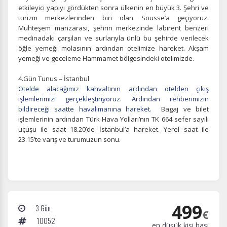
etkileyici yapıyı gördükten sonra ülkenin en büyük 3. Şehri ve
Zorunlu Çerezler
HER ZAMAN AKTIF
turizm merkezlerinden biri olan Sousse’a geçiyoruz.
Oturum yönetimi, güvenlik ve temel site işlevleri için
Muhteşem manzarası, şehrin merkezinde labirent benzeri
gereklidir. Bu çerezler olmadan site düzgün çalışmaz ve
medinadaki çarşıları ve surlarıyla ünlü bu şehirde verilecek
devre dışı bırakılamaz.
öğle yemeği molasının ardından otelimize hareket. Akşam
yemeği ve geceleme Hammamet bölgesindeki otelimizde.
4.Gün Tunus – İstanbul
Otelde alacağımız kahvaltının ardından otelden çıkış
işlemlerimizi gerçekleştiriyoruz. Ardından rehberimizin
İstatistik Çerezleri
bildireceği saatte havalimanına hareket.
Bagaj ve bilet
Ziyaretçilerin siteyi nasıl kullandığını anonim olarak
işlemlerinin ardından Türk Hava Yolları’nın TK 664 sefer sayılı
ölçeriz. Hangi sayfaların popüler olduğunu ve
uçuşu ile saat 18.20’de İstanbul’a hareket. Yerel saat ile
kullanıcıların nerede zorluk yaşadığını anlamamıza
23.15’te varış ve turumuzun sonu.
yardımcı olur.
Pazarlama Çerezleri
499
3 Gün
€
Size ve ilgi alanlarınıza uygun reklamlar göstermek için
10052
kullanılır. Kapatırsanız reklamları görmeye devam
en düşük kişi başı