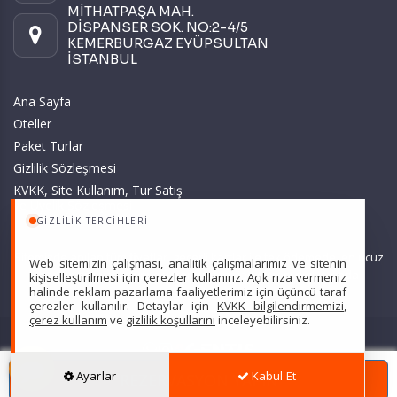
MİTHATPAŞA MAH.
DİSPANSER SOK. NO:2-4/5
KEMERBURGAZ EYÜPSULTAN
İSTANBUL
Ana Sayfa
Oteller
Paket Turlar
Gizlilik Sözleşmesi
KVKK, Site Kullanım, Tur Satış
ve Üyelik Sözleşmesi
GIZLILIK TERCIHLERI
Sitemizde anılan tüm fiyatlar, geçerli kartlar ile tek ödemede, en ucuz
Web sitemizin çalışması, analitik çalışmalarımız ve sitenin
başlangıç fiyatlardır ve yeterli kontenjan olması durumunda
kişiselleştirilmesi için çerezler kullanırız. Açık rıza vermeniz
halinde reklam pazarlama faaliyetlerimiz için üçüncü taraf
geçerlidir.
çerezler kullanılır. Detaylar için
KVKK bilgilendirmemizi
,
çerez kullanım
ve
gizlilik koşullarını
inceleyebilirsiniz.
Scarpe Turizm Seyahat Acentası Türsab: 7607 •
Hizmet Sözleşmesi
•
Ayarlar
Kabul Et
REZERVASYON YAPIN
Gizlilik Sözleşmesi