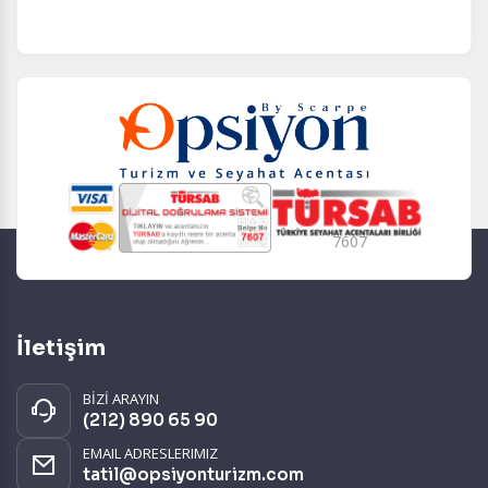
7607
İletişim
BİZİ ARAYIN
(212) 890 65 90
EMAIL ADRESLERIMIZ
tatil@opsiyonturizm.com