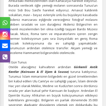
Afrika’daki merkezlerinden olan Kartaca’ya hareket ediyoruz.
Burada verilecek öğle yemeği molanın sonrasında Tunus’un
incisi Sidi Bou Said’e hareket ediyoruz. Arnavut kaldırımlı
sokakları, mavi – beyaz evleriyle ünlü bu büyüleyici kasabada
Akdeniz manzarası eşliğinde vereceğimiz fotoğraf molasını
takiben sıradaki ve son durağımız Akdeniz Bölgesi’nin en
önemli müzelerinden biri olma özelliği taşıyan Bardo Müzesi
olacak. Müze, Roma tanrı ve imparatorlarını içeren zengin
mermer koleksiyonun yanı sıra Dünya’daki en geniş Roma
mozaik koleksiyonuna da ev sahipliği yapmaktadır.
Turumuzun ardından otelimize transfer. Akşam yemeği ve
geceleme Hammamet bölgesindeki otelimizde.
3.Gün Tunus
Otelde alacağımız kahvaltının ardından
Görkemli Antik
Kentler (Kairouan & El Djem & Sousse)
turuna katılıyoruz.
ÇEREZ KULLANIM AYARLARINIZ
Turumuz İslam mimarisinin bölgedeki en güzel örneklerinden
biri kabul edilen Ulu Cami’ye ev sahipliği yapan, İslam dininde
Çerez tercihlerinizi
belirleyin
.
Hac yeri olarak Mekke, Medine ve Kudüs’ten sonra dördüncü
sırada yer alan kutsal şehir Kairouan ile başlıyor. Ardından El
Daha fazla bilgi için
KVKK bilgilendirmemizi
,
çerez kullanım
ve
gizlilik koşullarını
inceleyebilirsiniz.
Djem’de Kuzey Afrika’nın en büyük kolezyumunun etkileyici
kalıntılarını göreceğiz. Bölgenin en parlak döneminde 35.000
seyircinin gladyatör dövüşlerini izlemek için doldurduğu bu