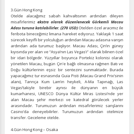
3.Gün Hong Kong
Otelde alacağımız sabah kahvaltısının ardından dileyen
misafirlerimiz
ekstra olarak düzenlenecek Görkemli Macau
Adası turuna katılabilirler. (270 USD)
Otelden özel aracımız ile
feribota bineceğimiz limana hareket ediyoruz. Yaklaşık 1 saat
sürecek keyifli bir yolculuğun ardından Macau adasına varışın
ardından ada turumuz başlıyor. Macau Adası, Çin’in güney
kıyısında yer alan ve “Asya’nın Las Vegas’ı” olarak bilinen özel
bir idari bölgedir. Yüzyıllar boyunca Portekiz kolonisi olarak
yönetilen Macau, bugün Çin'e bağlı olmasına rağmen Batı ve
Doğu kültürlerinin eşsiz bir sentezini sunmaktadır. Burada
yapacağımız tur esnasında Guia Pisti (Macau Grand Prix’sinin
alanı), Tanrıça Kum Lam’ın heykeli, A-Ma Tapınağı, Las
Vegas’takiyle birebir aynısı ile dünyanın en büyük
kumarhanesi, UNESCO Dünya Kültür Miras Listesi’nde yer
alan Macau şehir merkezi ve katedral görülecek yerler
arasındadır. Turumuzun ardından misafirlerimiz sanşlarını
Casino’da deneyebilirler. Turumuzun ardından otelimize
transfer. Geceleme otelde.
4.Gün Hong Kong – Osaka