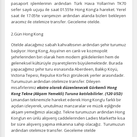
pasaport işlemlerinin ardından Türk Hava Yolları’nın TK70
sefer sayılı uçuşu ile saat 01.55’te Hong Kong’a hareket. Yerel
saat ile 17.05’te varışımızın ardından alanda bizleri bekleyen
aracımız ile otelimize transfer. Geceleme otelde.
2.Gün Hong Kong
Otelde alacağımız sabah kahvaltısının ardından
şehir turumuz
başlıyor.
Hong Kong, Asya’nın en canlı ve kozmopolit
şehirlerinden biri olarak hem modern gökdelenleri hem de
geleneksel kültürüyle ziyaretçilerini büyülemektedir. Burada
yapacağımız şehir turu esnasında Aberdeen, Balıkçı Köyü,
Victoria Tepesi, Repulse Körfezi görülecek yerler arasındadır.
Turumuzun ardından otelimize transfer. Dileyen
misafirlerimiz
ekstra olarak düzenlenecek Görkemli Hong
Kong Tekne (Akşam Yemekli) Turuna katılabilirler. (120 USD)
Limandan teknemizle hareket ederek Hong Kong’u farklı bir
açıdan izleyerek, unutulmaz manzaralar ve müzik eşliğinde
akşam yemeğimizi alacağız. Tekne turumuzun ardından Hong
Kong’un en ünlü alışveriş caddelerinden Ladies Market’te kısa
bir süre alışveriş yapma imkanına sahip olacağız. Turumuzun
ardından otelimize transfer. Geceleme otelde