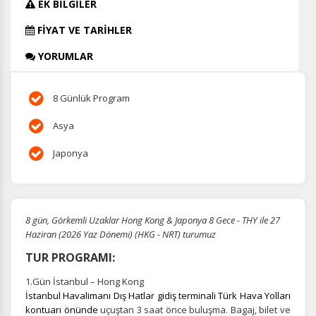
EK BİLGİLER
FİYAT VE TARİHLER
YORUMLAR
8 Günlük Program
Asya
Japonya
8 gün, Görkemli Uzaklar Hong Kong & Japonya 8 Gece - THY ile 27
Haziran (2026 Yaz Dönemi) (HKG - NRT) turumuz
TUR PROGRAMI:
1.Gün İstanbul – Hong Kong
İstanbul Havalimanı Dış Hatlar gidiş terminali Türk Hava Yolları
kontuarı önünde
uçuştan 3 saat önce buluşma.
Bagaj, bilet ve