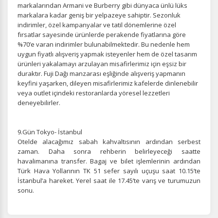
markalarından Armani ve Burberry gibi dünyaca ünlü lüks
markalara kadar geniş bir yelpazeye sahiptir. Sezonluk
indirimler, özel kampanyalar ve tatil dönemlerine özel
fırsatlar sayesinde ürünlerde perakende fiyatlarına göre
%70’e varan indirimler bulunabilmektedir. Bu nedenle hem
uygun fiyatlı alışveriş yapmak isteyenler hem de özel tasarım
ürünleri yakalamayı arzulayan misafirlerimiz için eşsiz bir
duraktır. Fuji Dağı manzarası eşliğinde alışveriş yapmanın
keyfini yaşarken, dileyen misafirlerimiz kafelerde dinlenebilir
veya outlet içindeki restoranlarda yöresel lezzetleri
deneyebilirler.
9.Gün Tokyo- İstanbul
Otelde alacağımız sabah kahvaltısının ardından serbest
zaman. Daha sonra rehberin belirleyeceği saatte
havalimanına transfer. Bagaj ve bilet işlemlerinin ardından
Türk Hava Yollarının TK 51 sefer sayılı uçuşu saat 10.15’te
İstanbul’a hareket. Yerel saat ile 17.45’te varış ve turumuzun
sonu.