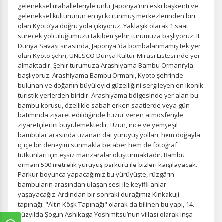
geleneksel mahalleleriyle ünlü, Japonya’nın eski başkenti ve
geleneksel kültürünün en iyi korunmuş merkezlerinden biri
olan Kyoto’ya doğru yola çıkıyoruz. Yaklaşık olarak 1 saat
sürecek yolculuğumuzu takiben şehir turumuza başlıyoruz. II.
Dünya Savaşı sırasında, Japonya ‘da bombalanmamış tek yer
olan Kyoto şehri, UNESCO Dünya Kültür Mirası Listesi'nde yer
almaktadır. Şehir turumuza Arashiyama Bambu Ormanı’yla
başlıyoruz. Arashiyama Bambu Ormanı, Kyoto şehrinde
bulunan ve doğanın büyüleyici güzelliğini sergileyen en ikonik
turistik yerlerden biridir. Arashiyama bölgesinde yer alan bu
bambu korusu, özellikle sabah erken saatlerde veya gün
batımında ziyaret edildiğinde huzur veren atmosferiyle
ziyaretçilerini büyülemektedir. Uzun, ince ve yemyeşil
bambular arasında uzanan dar yürüyüş yolları, hem doğayla
iç içe bir deneyim sunmakla beraber hem de fotoğraf
tutkunları için eşsiz manzaralar oluşturmaktadır. Bambu
ormanı 500 metrelik yürüyüş parkuru ile bizleri karşılayacak.
Parkur boyunca yapacağımız bu yürüyüşte, rüzgârın
bambuların arasından ulaşan sesi ile keyifli anlar
yaşayacağız. Ardından bir sonraki durağımız Kinkakuji
tapınağı. "Altın Köşk Tapınağı" olarak da bilinen bu yapı, 14.
yüzyılda Şogun Ashikaga Yoshimitsu’nun villası olarak inşa