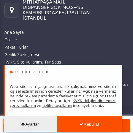
MİTHATPAŞA MAH.
DİSPANSER SOK. NO:2-4/5
KEMERBURGAZ EYÜPSULTAN
İSTANBUL
Ana Sayfa
Oteller
Paket Turlar
Gizlilik Sözleşmesi
KVKK, Site Kullanım, Tur Satış
ve Üyelik Sözleşmesi
GIZLILIK TERCIHLERI
Sitemizde anılan tüm fiyatlar, geçerli kartlar ile tek ödemede, en ucuz
Web sitemizin çalışması, analitik çalışmalarımız ve sitenin
başlangıç fiyatlardır ve yeterli kontenjan olması durumunda
kişiselleştirilmesi için çerezler kullanırız. Açık rıza vermeniz
halinde reklam pazarlama faaliyetlerimiz için üçüncü taraf
geçerlidir.
çerezler kullanılır. Detaylar için
KVKK bilgilendirmemizi
,
çerez kullanım
ve
gizlilik koşullarını
inceleyebilirsiniz.
Scarpe Turizm Seyahat Acentası Türsab: 7607 •
Hizmet Sözleşmesi
•
Ayarlar
Kabul Et
REZERVASYON YAPIN
Gizlilik Sözleşmesi