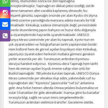
edilmiş, ölümünden sonra ise Zen tapınağına
dönüştürülmüştür. Tapınağın en dikkat çekici özelliği, üst iki
katının tamamen altın varakla kaplanmış olmasıdır; bu
ihtişamlı görüntü, tapınağın önünde yer alan Kyoko-chi (Ayna
Göleti) üzerine yansıdığında manzara adeta masalsı bir hâl
almaktadır. Kinkakuji, sadece mimarisiyle değil, çevresindeki
özenle düzenlenmiş Japon bahçesi ve huzur dolu doğasıyla
da ziyaretçilerinde hayranlık uyandırmaktadır. UNESCO
Dünya Mirası Listesi’nde yer alan bu tapınak, Kyoto'nun en
çok ziyaret edilen ve fotoğraflanan tarihi yapılarından biridir.
Hem kültürel hem de görsel açıdan büyüleyici olan Kinkakuji,
Japonya’yı ziyaret eden herkesin mutlaka görmesi gereken
yerler arasında yer alır. Turumuzun ardından Kiyomizu-
dera’ya hareket ediyoruz. Kiyomizu-dera Tapınağı hem tarihi
hem de mimari açıdan büyük öneme sahip olan ünlü bir
Budist tapınağıdır. 780 yılında kurulan tapınak, UNESCO Dünya
Mirası Listesi’nde yer almakta olup adını, yakınındaki saf su
kaynağından alır; “Kiyomizu” Japonca’da “saf su” anlamına
gelir. Ana holün hemen altında Otowa şelalesi bulunmakta ve
sular 3 kanaldan bir göle akmaktadır. İnanışa göre bu kanallar
sırasıyla bilgi, sağlık ve uzun ömrü simgelemektedir.
Turumuzun ardından otelimize transfer. Geceleme otelde.