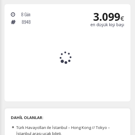
3.099
8 Gün
€
8948
en düşük kişi başı
DAHİL OLANLAR:
Türk Havayolları ile İstanbul – Hong Kong // Tokyo –
İstanbul arası uçak bileti,