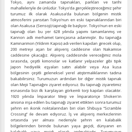
Tokyo, aynı zamanda tapınakları, parkları ve tarihi
mahalleleriyle de ünlüdür. Tokyo’da gerçekleştireceğimiz şehir
turumuz ilk olarak Asakusa’da bulunan bölgenin mistik
atmosferini yansıtan Tokyo’nun en eski tapınaklarından biri
olan Asakusa (Sensoji) tapınağı ile başlıyor. Tokyo’nun en eski
tapınağı olan bu yer 628 yılında yapımı tamamlanmış ve
Kannon adlı merhamet tanrıçasına adanmıştır. Bu tapınağa
Kaminarimon (Yıldırım Kapısı) adı verilen kapıdan girecek olup,
200 metreyi aşan bir alışveriş caddesine olan Nakamise
caddesine çıkacağız. Alışveriş caddesinde vereceğimiz mola
sırasında, çeşitli kimonolar ve katlanır yelpazeler gibi tipik
Japon hediyelik eşyaları satın alabilir veya Asa kusa
bölgesinin çeşitli geleneksel yerel atıştırmalıklarının tadına
bakabilirsiniz. Turumuzun ardından bir diğer mistik tapınak
olan Mejii Tapınağını ziyaret ediyoruz. Bu tapınağı ziyaretimiz
esnasında bizi ilk karşılayan görkemli torji kapıları olacaktır.
1920 yılında İmparator Meiji ve İmparatoriçe Shoken'in
anısına inşa edilen bu tapınağı ziyaret ettikten sonra turumuz
şehrin en ikonik noktalarından biri olan Shibuya ‘’Scramble
Crossing’’ ile devam ediyoruz. İş ve alışveriş merkezlerinin
ortasında yer alması nedeniyle şehrin en kalabalık
bölgelerinden birinde bulunan yaya geçidi, dünyanın en
kalabalık yaya geçidi olarak anılmaktadır. Turumuzun