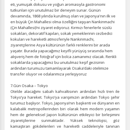
edersiniz, ancak daha az alakalı olabilirler.
eti, yumuşak dokusu ve yoğun aromasıyla gastronomi
tutkunları için unutulmaz bir deneyim sunar. Günün
devamında, 1868 yılında kurulmuş olan ve Japonya'nın ilk ve
en büyük Çin Mahallesi olma özelliğini taşıyan Nankinmachi
(Çin Mahallesi)’ni ziyaret ediyoruz. Kırmızı fenerlerle süslü
sokakları, dekoratif kapıları, sokak yemeklerinin cezbedici
kokuları ve hareketli atmosferiyle Nankinmachi,
Tercihleri Kaydet
ziyaretçilerine Asya kültürünün farklı renklerini bir arada
yaşatır. Burada yapacağımız keyifli yürüyüş sırasında hem
alışveriş hem de fotoğraf için bolca zamanımız olacak. Renkli
sokaklarda yapacağımız bu unutulmaz keşif gezisinin
ardından turumuzu tamamlayarak Osaka’daki otelimize
transfer oluyor ve odalarımıza yerleşiyoruz
7.Gün Osaka – Tokyo
Otelde alacağımı sabah kahvaltısının ardından hızlı tren ile
Tokyo’ya hareket. Tokyo’ya varışımızın ardından Tokyo şehir
turumuz başlıyor
. Tokyo, Japonya’nın başkenti ve dünyanın en
kalabalık metropollerinden biri olarak hem modern yaşamın
hem de geleneksel Japon kültürünün etkileyici bir birleşimini
ziyaretçilerine sunmaktadır. Yüksek teknolojisi, göz
kamaştıran gökdelenleri ve hareketli caddeleriyle tanınan