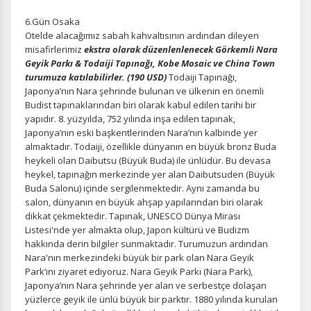
6.Gün Osaka
Otelde alacağımız sabah kahvaltısının ardından
dileyen
misafirlerimiz
ekstra olarak düzenlenlenecek Görkemli Nara
Geyik Parkı & Todaiji Tapınağı, Kobe Mosaic ve China Town
turumuza katılabilirler. (190 USD)
Todaiji Tapınağı,
Japonya’nın Nara şehrinde bulunan ve ülkenin en önemli
Budist tapınaklarından biri olarak kabul edilen tarihi bir
yapıdır. 8. yüzyılda, 752 yılında inşa edilen tapınak,
Japonya’nın eski başkentlerinden Nara’nın kalbinde yer
almaktadır. Todaiji, özellikle dünyanın en büyük bronz Buda
heykeli olan Daibutsu (Büyük Buda) ile ünlüdür. Bu devasa
heykel, tapınağın merkezinde yer alan Daibutsuden (Büyük
Buda Salonu) içinde sergilenmektedir. Aynı zamanda bu
salon, dünyanın en büyük ahşap yapılarından biri olarak
dikkat çekmektedir. Tapınak, UNESCO Dünya Mirası
ÇEREZ KULLANIM AYARLARINIZ
Listesi'nde yer almakta olup, Japon kültürü ve Budizm
Çerez tercihlerinizi
belirleyin
.
hakkında derin bilgiler sunmaktadır. Turumuzun ardından
Nara'nın merkezindeki büyük bir park olan Nara Geyik
Daha fazla bilgi için
KVKK bilgilendirmemizi
,
çerez kullanım
ve
Park’ını ziyaret ediyoruz. Nara Geyik Parkı (Nara Park),
gizlilik koşullarını
inceleyebilirsiniz.
Japonya’nın Nara şehrinde yer alan ve serbestçe dolaşan
yüzlerce geyik ile ünlü büyük bir parktır. 1880 yılında kurulan