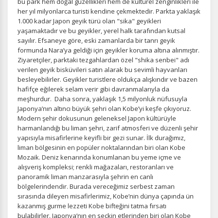
bu park hem doğal güzellikleri hem de kültürel zenginlikleri ile
Zorunlu Çerezler
HER ZAMAN AKTIF
her yıl milyonlarca turisti kendine çekmektedir. Parkta yaklaşık
1.000 kadar Japon geyik türü olan "sika" geyikleri
Oturum yönetimi, güvenlik ve temel site işlevleri için
yaşamaktadır ve bu geyikler, yerel halk tarafından kutsal
gereklidir. Bu çerezler olmadan site düzgün çalışmaz ve
sayılır. Efsaneye göre, eski zamanlarda bir tanrı geyik
devre dışı bırakılamaz.
formunda Nara’ya geldiği için geyikler koruma altına alınmıştır.
Ziyaretçiler, parktaki tezgahlardan özel "shika senbei" adı
verilen geyik bisküvileri satın alarak bu sevimli hayvanları
besleyebilirler. Geyikler turistlere oldukça alışkındır ve bazen
hafifçe eğilerek selam verir gibi davranmalarıyla da
İstatistik Çerezleri
meşhurdur. Daha sonra, yaklaşık 1,5 milyonluk nüfusuyla
Japonya’nın altıncı büyük şehri olan Kobe’yi keşfe çıkıyoruz.
Ziyaretçilerin siteyi nasıl kullandığını anonim olarak
Modern şehir dokusunun geleneksel Japon kültürüyle
ölçeriz. Hangi sayfaların popüler olduğunu ve
kullanıcıların nerede zorluk yaşadığını anlamamıza
harmanlandığı bu liman şehri, zarif atmosferi ve düzenli şehir
yardımcı olur.
yapısıyla misafirlerine keyifli bir gezi sunar. İlk durağımız,
liman bölgesinin en popüler noktalarından biri olan Kobe
Mozaik. Deniz kenarında konumlanan bu yeme içme ve
alışveriş kompleksi; renkli mağazaları, restoranları ve
panoramik liman manzarasıyla şehrin en canlı
bölgelerindendir. Burada vereceğimiz serbest zaman
Pazarlama Çerezleri
sırasında dileyen misafirlerimiz, Kobe’nin dünya çapında ün
Size ve ilgi alanlarınıza uygun reklamlar göstermek için
kazanmış gurme lezzeti Kobe bifteğini tatma fırsatı
kullanılır. Kapatırsanız reklamları görmeye devam
bulabilirler. Japonya’nın en seçkin etlerinden biri olan Kobe