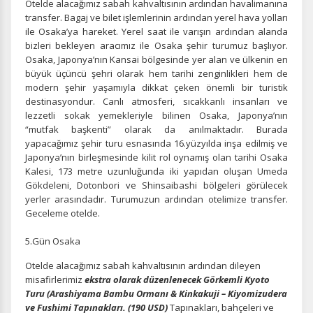
Otelde alacağımız sabah kahvaltısının ardından havalimanına
transfer. Bagaj ve bilet işlemlerinin ardından yerel hava yolları
ile Osaka’ya hareket. Yerel saat ile varışın ardından alanda
bizleri bekleyen aracımız ile Osaka şehir turumuz başlıyor.
Osaka, Japonya’nın Kansai bölgesinde yer alan ve ülkenin en
büyük üçüncü şehri olarak hem tarihi zenginlikleri hem de
modern şehir yaşamıyla dikkat çeken önemli bir turistik
destinasyondur. Canlı atmosferi, sıcakkanlı insanları ve
lezzetli sokak yemekleriyle bilinen Osaka, Japonya’nın
“mutfak başkenti” olarak da anılmaktadır. Burada
yapacağımız şehir turu esnasında 16.yüzyılda inşa edilmiş ve
Japonya’nın birleşmesinde kilit rol oynamış olan tarihi Osaka
Kalesi, 173 metre uzunluğunda iki yapıdan oluşan Umeda
Gökdeleni, Dotonbori ve Shinsaibashi bölgeleri görülecek
yerler arasındadır. Turumuzun ardından otelimize transfer.
Geceleme otelde.
5.Gün Osaka
Otelde alacağımız sabah kahvaltısının ardından
dileyen
misafirlerimiz
ekstra olarak düzenlenecek Görkemli Kyoto
Turu (Arashiyama Bambu Ormanı & Kinkakuji – Kiyomizudera
ve Fushimi Tapınakları. (190 USD)
Tapınakları, bahçeleri ve