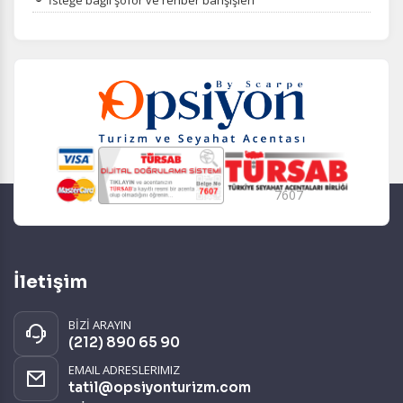
İsteğe bağlı şoför ve rehber bahşişleri
7607
İletişim
BİZİ ARAYIN
(212) 890 65 90
EMAIL ADRESLERIMIZ
tatil@opsiyonturizm.com