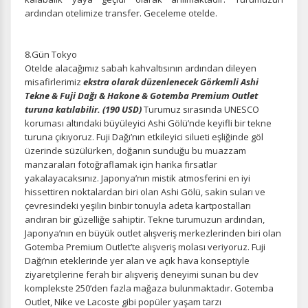
ardından otelimize transfer. Geceleme otelde.
8.Gün Tokyo
Otelde alacağımız sabah kahvaltısının ardından dileyen
misafirlerimiz
ekstra olarak düzenlenecek Görkemli Ashi
Tekne & Fuji Dağı & Hakone & Gotemba Premium Outlet
turuna katılabilir. (190 USD)
Turumuz sırasında UNESCO
koruması altındaki büyüleyici Ashi Gölü’nde keyifli bir tekne
turuna çıkıyoruz. Fuji Dağı’nın etkileyici silueti eşliğinde göl
üzerinde süzülürken, doğanın sunduğu bu muazzam
manzaraları fotoğraflamak için harika fırsatlar
yakalayacaksınız. Japonya’nın mistik atmosferini en iyi
hissettiren noktalardan biri olan Ashi Gölü, sakin suları ve
çevresindeki yeşilin binbir tonuyla adeta kartpostalları
andıran bir güzelliğe sahiptir. Tekne turumuzun ardından,
Japonya’nın en büyük outlet alışveriş merkezlerinden biri olan
Gotemba Premium Outlet’te alışveriş molası veriyoruz. Fuji
Dağı’nın eteklerinde yer alan ve açık hava konseptiyle
ziyaretçilerine ferah bir alışveriş deneyimi sunan bu dev
komplekste 250’den fazla mağaza bulunmaktadır. Gotemba
Outlet, Nike ve Lacoste gibi popüler yaşam tarzı