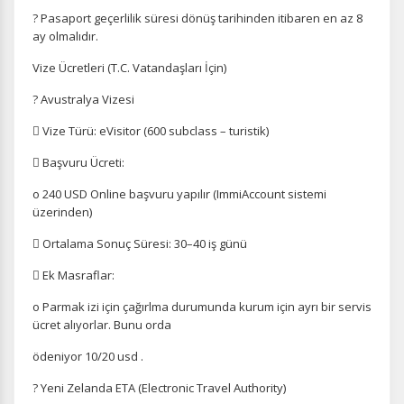
? Pasaport geçerlilik süresi dönüş tarihinden itibaren en az 8
ay olmalıdır.
Vize Ücretleri (T.C. Vatandaşları İçin)
? Avustralya Vizesi
 Vize Türü: eVisitor (600 subclass – turistik)
 Başvuru Ücreti:
o 240 USD Online başvuru yapılır (ImmiAccount sistemi
üzerinden)
 Ortalama Sonuç Süresi: 30–40 iş günü
 Ek Masraflar:
o Parmak izi için çağırlma durumunda kurum için ayrı bir servis
ücret alıyorlar. Bunu orda
ödeniyor 10/20 usd .
? Yeni Zelanda ETA (Electronic Travel Authority)