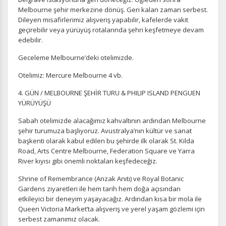
Melbourne şehir merkezine dönüş. Geri kalan zaman serbest.
Dileyen misafirlerimiz alışveriş yapabilir, kafelerde vakit
geçirebilir veya yürüyüş rotalarında şehri keşfetmeye devam
edebilir.
Geceleme Melbourne’deki otelimizde.
Otelimiz: Mercure Melbourne 4 vb.
4. GÜN / MELBOURNE ŞEHİR TURU & PHILIP ISLAND PENGUEN
YÜRÜYÜŞÜ
Sabah otelimizde alacağımız kahvaltının ardından Melbourne
şehir turumuza başlıyoruz. Avustralya’nın kültür ve sanat
başkenti olarak kabul edilen bu şehirde ilk olarak St. Kilda
Road, Arts Centre Melbourne, Federation Square ve Yarra
River kıyısı gibi önemli noktaları keşfedeceğiz.
Shrine of Remembrance (Anzak Anıtı) ve Royal Botanic
Gardens ziyaretleri ile hem tarih hem doğa açısından
etkileyici bir deneyim yaşayacağız. Ardından kısa bir mola ile
Queen Victoria Market’ta alışveriş ve yerel yaşam gözlemi için
serbest zamanımız olacak.