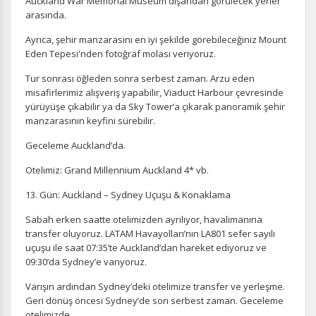
Auckland War Memorial Museum dışarıdan görülecek yerler
arasında.
Ayrıca, şehir manzarasını en iyi şekilde görebileceğiniz Mount
Eden Tepesi'nden fotoğraf molası veriyoruz.
Tur sonrası öğleden sonra serbest zaman. Arzu eden
misafirlerimiz alışveriş yapabilir, Viaduct Harbour çevresinde
yürüyüşe çıkabilir ya da Sky Tower’a çıkarak panoramik şehir
manzarasının keyfini sürebilir.
Geceleme Auckland’da.
Otelimiz: Grand Millennium Auckland 4* vb.
13. Gün: Auckland – Sydney Uçuşu & Konaklama
Sabah erken saatte otelimizden ayrılıyor, havalimanına
transfer oluyoruz. LATAM Havayolları’nın LA801 sefer sayılı
uçuşu ile saat 07:35’te Auckland’dan hareket ediyoruz ve
09:30’da Sydney’e varıyoruz.
ÇEREZ KULLANIM AYARLARINIZ
Varışın ardından Sydney’deki otelimize transfer ve yerleşme.
Çerez tercihlerinizi
belirleyin
.
Geri dönüş öncesi Sydney’de son serbest zaman. Geceleme
otelimizde.