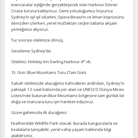
manzaralar eşliğinde gerçekleşecek olan Harbour Dinner
Pazarlama Çerezleri
Cruise turuna katılıyoruz. Gemi yolculuğumuz boyunca
Size ve ilgi alanlarınıza uygun reklamlar göstermek için
Sydney’in ışıl ışıl silüetini, Opera Binası’nı ve liman köprüsünü
kullanılır. Kapatırsanız reklamları görmeye devam
denizden izlerken, yerel mutfaktan seçkin tatlarla akşam
edersiniz, ancak daha az alakalı olabilirler.
yemeğimizi alıyoruz.
Tur sonrası otelimize dönüş.
Geceleme Sydney’de.
Otelimiz: Holiday Inn Darling Harbour 4* vb.
Tercihleri Kaydet
15. Gün: Blue Mountains Turu (Tam Gün)
Sabah otelimizde alacağımız kahvaltının ardından, Sydney'in
yaklaşık 1.5 saat batısında yer alan ve UNESCO Dünya Mirası
Listesi’nde bulunan Blue Mountains bölgesine tam günlük bir
doğa ve manzara turu için hareket ediyoruz.
Güzergahımızda ilk durağımız:
Featherdale Wildlife Park olacak. Burada kangurularla ve
koalalarla tanışabilir, yerel vahşi yaşam hakkında bilgi
alabilirsiniz.