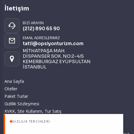
İletişim
BİZİ ARAYIN
(212) 890 65 90
EMAIL ADRESLERIMIZ
tatil@opsiyonturizm.com
MİTHATPAŞA MAH.
DİSPANSER SOK. NO:2-4/5
KEMERBURGAZ EYÜPSULTAN
İSTANBUL
Ana Sayfa
Oteller
Paket Turlar
Gizlilik Sözleşmesi
KVKK, Site Kullanım, Tur Satış
ve Üyelik Sözleşmesi
GIZLILIK TERCIHLERI
Sitemizde anılan tüm fiyatlar, geçerli kartlar ile tek ödemede, en ucuz