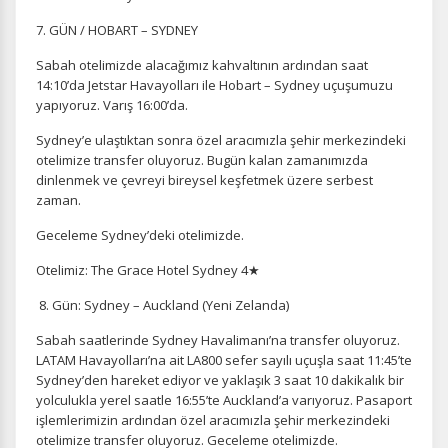
7. GÜN / HOBART – SYDNEY
Sabah otelimizde alacağımız kahvaltının ardından saat
14:10’da Jetstar Havayolları ile Hobart – Sydney uçuşumuzu
yapıyoruz. Varış 16:00’da.
Sydney’e ulaştıktan sonra özel aracımızla şehir merkezindeki
otelimize transfer oluyoruz. Bugün kalan zamanımızda
dinlenmek ve çevreyi bireysel keşfetmek üzere serbest
zaman.
Geceleme Sydney’deki otelimizde.
Otelimiz: The Grace Hotel Sydney 4★
8. Gün: Sydney – Auckland (Yeni Zelanda)
Sabah saatlerinde Sydney Havalimanı’na transfer oluyoruz.
LATAM Havayolları’na ait LA800 sefer sayılı uçuşla saat 11:45’te
Sydney’den hareket ediyor ve yaklaşık 3 saat 10 dakikalık bir
yolculukla yerel saatle 16:55’te Auckland’a varıyoruz. Pasaport
işlemlerimizin ardından özel aracımızla şehir merkezindeki
otelimize transfer oluyoruz. Geceleme otelimizde.