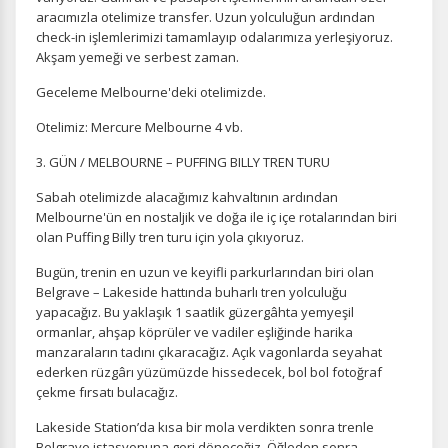
aracımızla otelimize transfer. Uzun yolculuğun ardından
check-in işlemlerimizi tamamlayıp odalarımıza yerleşiyoruz.
Akşam yemeği ve serbest zaman.
Geceleme Melbourne'deki otelimizde.
Otelimiz: Mercure Melbourne 4 vb.
3. GÜN / MELBOURNE – PUFFING BILLY TREN TURU
Sabah otelimizde alacağımız kahvaltının ardından
Melbourne'ün en nostaljik ve doğa ile iç içe rotalarından biri
olan Puffing Billy tren turu için yola çıkıyoruz.
Bugün, trenin en uzun ve keyifli parkurlarından biri olan
Belgrave – Lakeside hattında buharlı tren yolculuğu
yapacağız. Bu yaklaşık 1 saatlik güzergâhta yemyeşil
ormanlar, ahşap köprüler ve vadiler eşliğinde harika
manzaraların tadını çıkaracağız. Açık vagonlarda seyahat
ederken rüzgârı yüzümüzde hissedecek, bol bol fotoğraf
çekme fırsatı bulacağız.
Lakeside Station’da kısa bir mola verdikten sonra trenle
Belgrave istasyonuna geri döneceğiz. Öğleden sonra