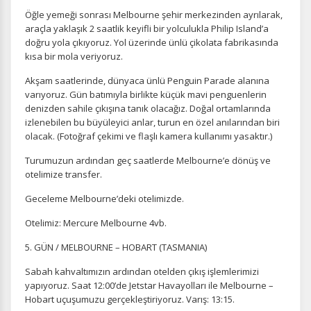
Öğle yemeği sonrası Melbourne şehir merkezinden ayrılarak,
araçla yaklaşık 2 saatlik keyifli bir yolculukla Philip Island’a
doğru yola çıkıyoruz. Yol üzerinde ünlü çikolata fabrikasında
kısa bir mola veriyoruz.
Akşam saatlerinde, dünyaca ünlü Penguin Parade alanına
varıyoruz. Gün batımıyla birlikte küçük mavi penguenlerin
denizden sahile çıkışına tanık olacağız. Doğal ortamlarında
izlenebilen bu büyüleyici anlar, turun en özel anılarından biri
olacak. (Fotoğraf çekimi ve flaşlı kamera kullanımı yasaktır.)
Turumuzun ardından geç saatlerde Melbourne’e dönüş ve
otelimize transfer.
Geceleme Melbourne’deki otelimizde.
Otelimiz: Mercure Melbourne 4vb.
5. GÜN / MELBOURNE – HOBART (TASMANIA)
Sabah kahvaltımızın ardından otelden çıkış işlemlerimizi
yapıyoruz. Saat 12:00’de Jetstar Havayolları ile Melbourne –
Hobart uçuşumuzu gerçekleştiriyoruz. Varış: 13:15.