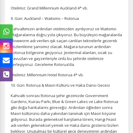
Otelimiz: Grand Millennium Auckland 4* vb.
9. Gün: Auckland – Waitomo – Rotorua
Kahvaltımızın ardından otelimizden ayrılıyoruz ve Waitomo
Mağaralarına doğru yola çıkıyoruz. Bu büyüleyici mağaralarda
glowworm adı verilen ışık saçan canlıları teknelerle gezerek
gözlemleme şansımız olacak. Mağara turunun ardından
Rotorua bölgesine geçiyoruz. Jeotermal alanları, sıcak su
havuzları ve gayzerleriyle ünlü bu şehirde otelimize
yerleşiyoruz. Geceleme Rotorua’da.
Otelimiz: Millennium Hotel Rotorua 4* vb.
10. Gün: Rotorua & Maori Kültürü ve Haka Dansı Gecesi
Kahvaltı sonrası Rotorua şehir gezimizde Government
Gardens, Kuirau Parkı, Blue & Green Lakes ve Lake Rotorua
gibi doğa harikalarını göreceğiz. Ardından öğleden sonra
Maori kültürünü daha yakından tanımak için Maori köyüne
gidiyoruz. Burada geleneksel karşılama töreni, Hangi Feast
adı verilen geleneksel yemek ve Haka dansı gösterisi bizleri
bekliyor. Unutulmaz bir kültürel gece deneyiminin ardından