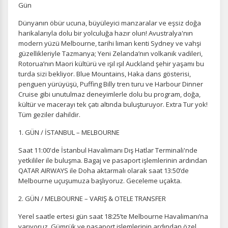
Gün
Dünyanın öbür ucuna, büyüleyici manzaralar ve eşsiz doğa
harikalarıyla dolu bir yolculuğa hazır olun! Avustralya'nın
modern yüzü Melbourne, tarihi liman kenti Sydney ve vahşi
güzellikleriyle Tazmanya; Yeni Zelanda’nın volkanik vadileri,
Rotorua’nın Maori kültürü ve ışıl ışıl Auckland şehir yaşamı bu
turda sizi bekliyor. Blue Mountains, Haka dans gösterisi,
penguen yürüyüşü, Puffing Billy tren turu ve Harbour Dinner
Cruise gibi unutulmaz deneyimlerle dolu bu program, doğa,
kültür ve macerayı tek çatı altında buluşturuyor. Extra Tur yok!
Tüm geziler dahildir.
1. GÜN / İSTANBUL – MELBOURNE
Saat 11:00'de İstanbul Havalimanı Dış Hatlar Terminali'nde
yetkililer ile buluşma. Bagaj ve pasaport işlemlerinin ardından
QATAR AIRWAYS ile Doha aktarmalı olarak saat 13:50’de
Melbourne uçuşumuza başlıyoruz. Geceleme uçakta.
2. GÜN / MELBOURNE – VARIŞ & OTELE TRANSFER
Yerel saatle ertesi gün saat 18:25’te Melbourne Havalimanı’na
varıyoruz. Gümrük ve pasaport işlemlerinin ardından özel