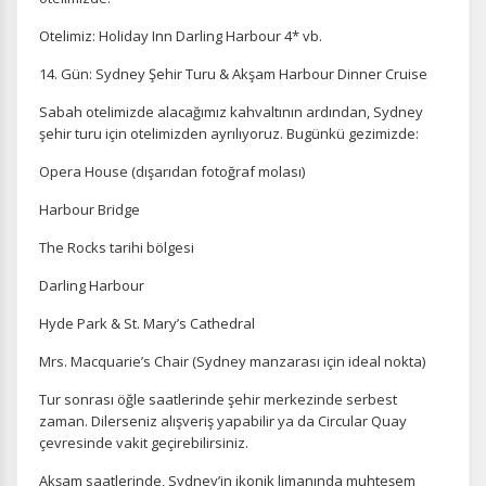
Daha fazla bilgi için
KVKK bilgilendirmemizi
,
çerez kullanım
ve
gizlilik koşullarını
inceleyebilirsiniz.
Otelimiz: Holiday Inn Darling Harbour 4* vb.
14. Gün: Sydney Şehir Turu & Akşam Harbour Dinner Cruise
Zorunlu Çerezler
Sabah otelimizde alacağımız kahvaltının ardından, Sydney
HER ZAMAN AKTIF
şehir turu için otelimizden ayrılıyoruz. Bugünkü gezimizde:
Oturum yönetimi, güvenlik ve temel site işlevleri için
gereklidir. Bu çerezler olmadan site düzgün çalışmaz ve
Opera House (dışarıdan fotoğraf molası)
devre dışı bırakılamaz.
Harbour Bridge
The Rocks tarihi bölgesi
Darling Harbour
İstatistik Çerezleri
Hyde Park & St. Mary’s Cathedral
Ziyaretçilerin siteyi nasıl kullandığını anonim olarak
ölçeriz. Hangi sayfaların popüler olduğunu ve
Mrs. Macquarie’s Chair (Sydney manzarası için ideal nokta)
kullanıcıların nerede zorluk yaşadığını anlamamıza
yardımcı olur.
Tur sonrası öğle saatlerinde şehir merkezinde serbest
zaman. Dilerseniz alışveriş yapabilir ya da Circular Quay
çevresinde vakit geçirebilirsiniz.
Akşam saatlerinde, Sydney’in ikonik limanında muhteşem