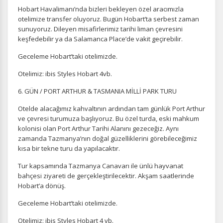
Hobart Havalimanı’nda bizleri bekleyen özel aracımızla
otelimize transfer oluyoruz. Bugün Hobart’ta serbest zaman
sunuyoruz. Dileyen misafirlerimiz tarihi liman çevresini
keşfedebilir ya da Salamanca Place’de vakit geçirebilir.
Geceleme Hobart’taki otelimizde.
Otelimiz: ibis Styles Hobart 4vb.
6. GÜN / PORT ARTHUR & TASMANIA MİLLİ PARK TURU
Otelde alacağımız kahvaltının ardından tam günlük Port Arthur
ve çevresi turumuza başlıyoruz. Bu özel turda, eski mahkum
kolonisi olan Port Arthur Tarihi Alanını gezeceğiz. Aynı
zamanda Tazmanya’nın doğal güzelliklerini görebileceğimiz
kısa bir tekne turu da yapılacaktır.
Tur kapsamında Tazmanya Canavarı ile ünlü hayvanat
bahçesi ziyareti de gerçekleştirilecektir. Akşam saatlerinde
Hobart’a dönüş.
Geceleme Hobart’taki otelimizde.
Otelimiz: ibis Styles Hobart 4 vb.