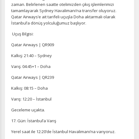
zaman. Belirlenen saatte otelimizden çıkış işlemlerimizi
tamamlayarak Sydney Havalimanı’na transfer oluyoruz.
Qatar Airways’e ait tarifeli uçuşla Doha aktarmalı olarak
İstanbul’a dönüş yolculuğumuz başlıyor.
Uçuş Bilgisi:
Qatar Airways | QR909
Kalkış: 21:40 – Sydney
Varış: 04:45+1 – Doha
Qatar Airways | QR239
Kalkış: 08:15 – Doha
Varış: 12:20 – İstanbul
Geceleme uçakta.
17. Gün: İstanbul’a Varış
Yerel saat ile 12:20’de İstanbul Havalimanı’na varıyoruz.