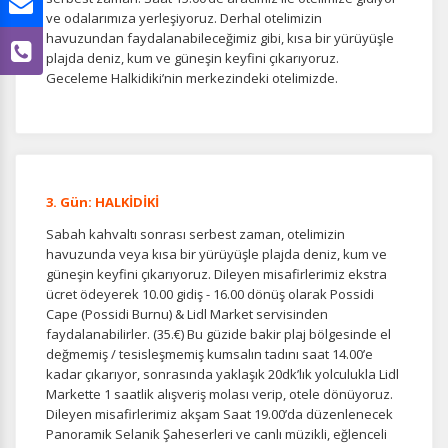
ve odalarımıza yerleşiyoruz. Derhal otelimizin
havuzundan faydalanabileceğimiz gibi, kısa bir yürüyüşle
plajda deniz, kum ve güneşin keyfini çıkarıyoruz.
Geceleme Halkidiki’nin merkezindeki otelimizde.
3. Gün: HALKİDİKİ
Sabah kahvaltı sonrası serbest zaman, otelimizin
ÇEREZ KULLANIM AYARLARINIZ
havuzunda veya kısa bir yürüyüşle plajda deniz, kum ve
Çerez tercihlerinizi
belirleyin
.
güneşin keyfini çıkarıyoruz. Dileyen misafirlerimiz ekstra
ücret ödeyerek 10.00 gidiş - 16.00 dönüş olarak Possidi
Daha fazla bilgi için
KVKK bilgilendirmemizi
,
çerez kullanım
ve
Cape (Possidi Burnu) & Lidl Market servisinden
gizlilik koşullarını
inceleyebilirsiniz.
faydalanabilirler. (35.€) Bu güzide bakir plaj bölgesinde el
değmemiş / tesisleşmemiş kumsalın tadını saat 14.00’e
kadar çıkarıyor, sonrasında yaklaşık 20dk’lık yolculukla Lidl
Zorunlu Çerezler
Markette 1 saatlik alışveriş molası verip, otele dönüyoruz.
HER ZAMAN AKTIF
Dileyen misafirlerimiz akşam Saat 19.00’da düzenlenecek
Oturum yönetimi, güvenlik ve temel site işlevleri için
Panoramik Selanik Şaheserleri ve canlı müzikli, eğlenceli
gereklidir. Bu çerezler olmadan site düzgün çalışmaz ve