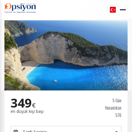
349
5 Gün
€
Yunanistan
en düşük kişi başı
576
Tarih Seçiniz