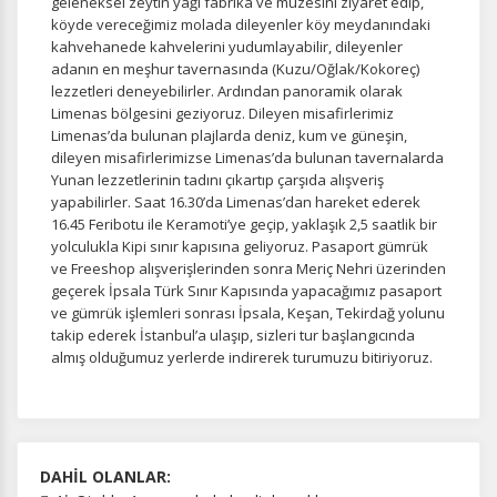
geleneksel zeytin yağı fabrika ve müzesini ziyaret edip,
köyde vereceğimiz molada dileyenler köy meydanındaki
kahvehanede kahvelerini yudumlayabilir, dileyenler
adanın en meşhur tavernasında (Kuzu/Oğlak/Kokoreç)
lezzetleri deneyebilirler. Ardından panoramik olarak
Limenas bölgesini geziyoruz. Dileyen misafirlerimiz
Limenas’da bulunan plajlarda deniz, kum ve güneşin,
dileyen misafirlerimizse Limenas’da bulunan tavernalarda
Yunan lezzetlerinin tadını çıkartıp çarşıda alışveriş
yapabilirler. Saat 16.30’da Limenas’dan hareket ederek
16.45 Feribotu ile Keramoti’ye geçip, yaklaşık 2,5 saatlik bir
yolculukla Kipi sınır kapısına geliyoruz. Pasaport gümrük
ve Freeshop alışverişlerinden sonra Meriç Nehri üzerinden
geçerek İpsala Türk Sınır Kapısında yapacağımız pasaport
ve gümrük işlemleri sonrası İpsala, Keşan, Tekirdağ yolunu
takip ederek İstanbul’a ulaşıp, sizleri tur başlangıcında
almış olduğumuz yerlerde indirerek turumuzu bitiriyoruz.
DAHİL OLANLAR: