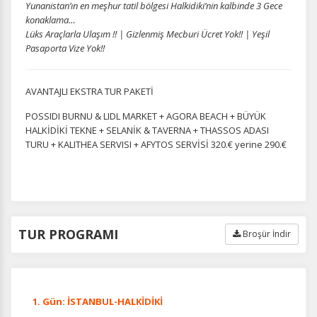
Yunanistan’ın en meşhur tatil bölgesi Halkidiki’nin kalbinde 3 Gece
konaklama…
Lüks Araçlarla Ulaşım !! | Gizlenmiş Mecburi Ücret Yok!! | Yeşil
Pasaporta Vize Yok!!
AVANTAJLI EKSTRA TUR PAKETİ
POSSIDI BURNU & LIDL MARKET + AGORA BEACH + BÜYÜK
HALKİDİKİ TEKNE + SELANİK & TAVERNA + THASSOS ADASI
TURU + KALITHEA SERVISI + AFYTOS SERVİSİ 320.€ yerine 290.€
TUR PROGRAMI
Broşür İndir
1. Gün: İSTANBUL-HALKİDİKİ