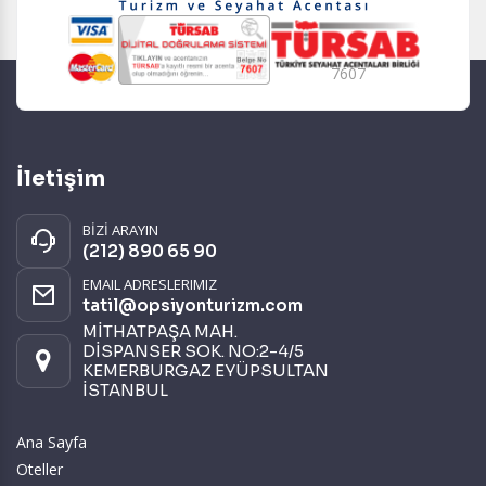
7607
İletişim
BİZİ ARAYIN
(212) 890 65 90
EMAIL ADRESLERIMIZ
tatil@opsiyonturizm.com
MİTHATPAŞA MAH.
DİSPANSER SOK. NO:2-4/5
KEMERBURGAZ EYÜPSULTAN
İSTANBUL
Ana Sayfa
Oteller