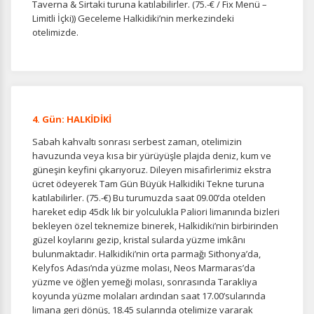
Taverna & Sirtaki turuna katılabilirler. (75.-€ / Fix Menü –
devre dışı bırakılamaz.
Limitli İçki)) Geceleme Halkidiki’nin merkezindeki
otelimizde.
İstatistik Çerezleri
Ziyaretçilerin siteyi nasıl kullandığını anonim olarak
ölçeriz. Hangi sayfaların popüler olduğunu ve
4. Gün: HALKİDİKİ
kullanıcıların nerede zorluk yaşadığını anlamamıza
Sabah kahvaltı sonrası serbest zaman, otelimizin
yardımcı olur.
havuzunda veya kısa bir yürüyüşle plajda deniz, kum ve
güneşin keyfini çıkarıyoruz. Dileyen misafirlerimiz ekstra
ücret ödeyerek Tam Gün Büyük Halkidiki Tekne turuna
katılabilirler. (75.-€) Bu turumuzda saat 09.00’da otelden
hareket edip 45dk lık bir yolculukla Paliori limanında bizleri
Pazarlama Çerezleri
bekleyen özel teknemize binerek, Halkidiki’nin birbirinden
güzel koylarını gezip, kristal sularda yüzme imkânı
Size ve ilgi alanlarınıza uygun reklamlar göstermek için
bulunmaktadır. Halkidiki’nin orta parmağı Sithonya’da,
kullanılır. Kapatırsanız reklamları görmeye devam
Kelyfos Adası’nda yüzme molası, Neos Marmaras’da
edersiniz, ancak daha az alakalı olabilirler.
yüzme ve öğlen yemeği molası, sonrasında Tarakliya
koyunda yüzme molaları ardından saat 17.00’sularında
limana geri dönüş, 18.45 sularında otelimize vararak