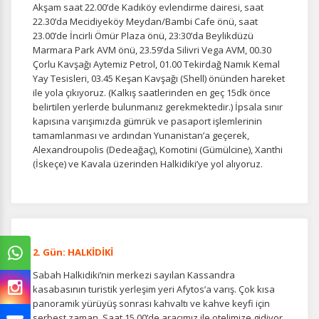
Akşam saat 22.00’de Kadıköy evlendirme dairesi, saat
22.30’da Mecidiyeköy Meydan/Bambi Cafe önü, saat
23.00’de İncirli Ömür Plaza önü, 23:30’da Beylikdüzü
Marmara Park AVM önü, 23.59’da Silivri Vega AVM, 00.30
Çorlu Kavşağı Aytemiz Petrol, 01.00 Tekirdağ Namık Kemal
Yay Tesisleri, 03.45 Keşan Kavşağı (Shell) önünden hareket
ile yola çıkıyoruz. (Kalkış saatlerinden en geç 15dk önce
belirtilen yerlerde bulunmanız gerekmektedir.) İpsala sınır
kapısına varışımızda gümrük ve pasaport işlemlerinin
tamamlanması ve ardından Yunanistan’a geçerek,
Alexandroupolis (Dedeağaç), Komotini (Gümülcine), Xanthi
(İskeçe) ve Kavala üzerinden Halkidiki’ye yol alıyoruz.
2. Gün: HALKİDİKİ
Sabah Halkidiki’nin merkezi sayılan Kassandra
kasabasının turistik yerleşim yeri Afytos’a varış. Çok kısa
panoramik yürüyüş sonrası kahvaltı ve kahve keyfi için
serbest zaman. Saat 15.00’de aracımız ile otelimize gidiyor