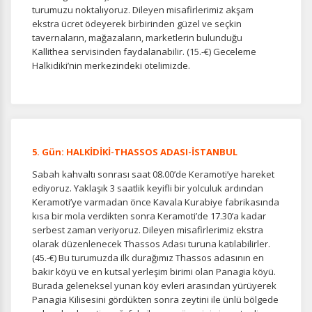
turumuzu noktalıyoruz. Dileyen misafirlerimiz akşam
ekstra ücret ödeyerek birbirinden güzel ve seçkin
tavernaların, mağazaların, marketlerin bulunduğu
Tercihleri Kaydet
Kallithea servisinden faydalanabilir. (15.-€) Geceleme
Halkidiki’nin merkezindeki otelimizde.
5. Gün: HALKİDİKİ-THASSOS ADASI-İSTANBUL
Sabah kahvaltı sonrası saat 08.00’de Keramoti’ye hareket
ediyoruz. Yaklaşık 3 saatlik keyifli bir yolculuk ardından
Keramoti’ye varmadan önce Kavala Kurabiye fabrikasında
kısa bir mola verdikten sonra Keramoti’de 17.30’a kadar
serbest zaman veriyoruz. Dileyen misafirlerimiz ekstra
olarak düzenlenecek Thassos Adası turuna katılabilirler.
(45.-€) Bu turumuzda ilk durağımız Thassos adasının en
bakir köyü ve en kutsal yerleşim birimi olan Panagia köyü.
Burada geleneksel yunan köy evleri arasından yürüyerek
Panagia Kilisesini gördükten sonra zeytini ile ünlü bölgede