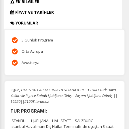
EK BİLGİLER
FİYAT VE TARİHLER
YORUMLAR
3 Günlük Program
Orta Avrupa
Avusturya
3 gün, HALLSTATT & SALZBURG & VİYANA & BLED TURU Türk Hava
Yolları ile 3 gece Sabah Ljubljana Gidiş – Akşam Ljubljana Dönüş ||
16520||21908 turumuz
TUR PROGRAMI:
İSTANBUL – LJUBLJANA – HALLSTATT – SALZBURG
İstanbul Havalimanı Dış Hatlar Terminali’nde uçuştan 3 saat