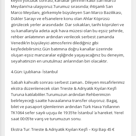
keyifli yolculuk sonrası, kanallar şehrinin kalbi San Marco
Meydanı’na ulaşıyoruz.Turumuz sırasında; ihtişamlı San
Marco Meydanı, görkemiyle büyüleyen San Marco Bazilikası,
Dükler Sarayı ve efsanelere konu olan Ahlar Köprüsü
görülecek yerler arasındadır. Dar sokakları, tarihi köprüleri ve
su kanallarıyla adeta açık hava müzesi olan bu eşsiz şehirde,
ÇEREZ KULLANIM AYARLARINIZ
rehber anlatımının ardından verilecek serbest zamanda
Çerez tercihlerinizi
belirleyin
.
Venedik’in büyüleyici atmosferini dilediğiniz gibi
keşfedebilirsiniz.Gün batımına doğru kanallar üzerinde
Daha fazla bilgi için
KVKK bilgilendirmemizi
,
çerez kullanım
ve
oluşan eşsiz manzaralar eşliğinde yaşayacağınız bu deneyim,
gizlilik koşullarını
inceleyebilirsiniz.
seyahatinizin en unutulmaz anlarından biri olacaktır.
4.Gün: Ljubliana- İstanbul
Zorunlu Çerezler
HER ZAMAN AKTIF
Sabah kahvaltı sonrası serbest zaman.. Dileyen misafirlerimiz
Oturum yönetimi, güvenlik ve temel site işlevleri için
ekstra düzenlenecek olan Trieste & Adriyatik Kıyıları Keşfi
gereklidir. Bu çerezler olmadan site düzgün çalışmaz ve
Turuna katılabililer.Turumuzun ardından Rehberimizin
devre dışı bırakılamaz.
belirleyeceği saatte havaalanına transfer oluyoruz. Bagaj,
bilet ve pasaport işlemlerinin ardından Türk Hava Yollarının
TK1064 sefer sayılı uçuşu ile 19:35’te İstanbul ‘a hareket. Yerel
saat 00:05’te varış ve turumuzun sonu.
Ekstra Tur: Trieste & Adriyatik Kıyıları Keşfi – Kişi Başı 45 €
İstatistik Çerezleri