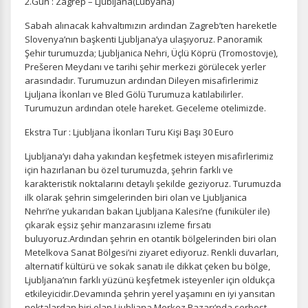
2.Gün : Zagrep – Ljubljana(Lübyana)
Sabah alınacak kahvaltımızın ardından Zagreb’ten hareketle
Slovenya’nın başkenti Ljubljana’ya ulaşıyoruz. Panoramik
Şehir turumuzda; Ljubljanica Nehri, Üçlü Köprü (Tromostovje),
Prešeren Meydanı ve tarihi şehir merkezi görülecek yerler
arasındadır. Turumuzun ardından Dileyen misafirlerimiz
Ljuljana İkonları ve Bled Gölü Turumuza katılabilirler.
Turumuzun ardından otele hareket. Geceleme otelimizde.
Ekstra Tur : Ljubljana İkonları Turu Kişi Başı 30 Euro
Ljubljana’yı daha yakından keşfetmek isteyen misafirlerimiz
için hazırlanan bu özel turumuzda, şehrin farklı ve
karakteristik noktalarını detaylı şekilde geziyoruz. Turumuzda
ilk olarak şehrin simgelerinden biri olan ve Ljubljanica
Nehri’ne yukarıdan bakan Ljubljana Kalesi’ne (funiküler ile)
çıkarak eşsiz şehir manzarasını izleme fırsatı
buluyoruz.Ardından şehrin en otantik bölgelerinden biri olan
Metelkova Sanat Bölgesi’ni ziyaret ediyoruz. Renkli duvarları,
alternatif kültürü ve sokak sanatı ile dikkat çeken bu bölge,
Ljubljana’nın farklı yüzünü keşfetmek isteyenler için oldukça
etkileyicidir.Devamında şehrin yerel yaşamını en iyi yansıtan
noktalardan biri olan Ljubljana Merkez Pazarı’nda serbest