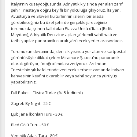
İtalya’nın kuzeydoğusunda, Adriyatik kıyısında yer alan zarif
Ziyaretçilerin siteyi nasıl kullandığını anonim olarak
ölçeriz. Hangi sayfaların popüler olduğunu ve
şehir Trieste’ye doğru keyifli bir yolculuğa çıkıyoruz. İtalyan,
kullanıcıların nerede zorluk yaşadığını anlamamıza
Avusturya ve Sloven kültürlerinin izlerini bir arada
yardımcı olur.
görebileceğiniz bu özel şehirde gerçekleştireceğimiz
turumuzda, şehrin kalbi olan Piazza Unità d’Italia (Birlik
Meydanı), Adriyatik Denizi’ne açılan görkemli sahil hattı ve
tarihi yapılar panoramik olarak görülecek yerler arasındadır.
Turumuzun devamında, deniz kıyısında yer alan ve kartpostal
Pazarlama Çerezleri
görüntüsüyle dikkat çeken Miramare Şatosu’nu panoramik
olarak görüyor, fotoğraf molası veriyoruz. Ardından
Size ve ilgi alanlarınıza uygun reklamlar göstermek için
Trieste’nin şık kafelerinde verilecek serbest zamanda İtalyan
kullanılır. Kapatırsanız reklamları görmeye devam
edersiniz, ancak daha az alakalı olabilirler.
kahvesinin keyfini çıkarabilir veya sahil boyunca yürüyüş
yapabilirsiniz.
Full Paket – Ekstra Turlar (%15 İndirimli)
Zagreb By Night - 25 €
Ljubljana İkonları Turu - 30 €
Tercihleri Kaydet
Bled Gölü Turu - 50 €
Venedik Adası Turu - 80 €