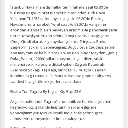
İstanbul Havalimanı dış hatlar terminalinde saat 05.00’de
buluşma Bagaj ve bilet işlemlerinin ardından Türk Hava
Yollarının TK1053 sefer sayılı uçuşu ile 08:20’de Bükreş
Havalimanı’na hareket. Yerel saat ile 08:30’da varışımızın
ardından alanda bizleri bekleyen aracımız ile panoramik şehir
turumuz başlıyor. Yukarı şehir (Gronji Grad) ve aşağı şehir
(Donji Grad) olarak ikiye ayrılan şehirde Zrinjevac Parkı,
Zagreb’in İstiklali diyebileceğimiz Bogoviceva Caddesi, şehrin
ana meydanı ve kalbi olarak anılan Ban Jelacic Meydanı, geniş
Dolaç Pazarı, 1200’lü yılların başında inşa edilen, süslü
mimarisi ve iki kulesiyle dikkat çeken Zagreb Katedrali,
Skalinska Sokağı, Taş Kapı, tarihçesi 13. yüzyıla uzanan
kendine özgü çatısı ile St. Mark Kilisesi ve popüler alışveriş
caddesi Ilica görülecek yerler arasındadır.
Ekstra Tur: Zagreb By Night– Kişi Başı 25 €
Akşam saatlerinde Zagreb’in romantik ve hareketli yüzünü
keşfediyoruz. Işıklandırılmış tarihi yapılar eşliğinde
yapacağımız yürüyüş ve keyifli molalar ile şehrin gece
atmosferini deneyimleme fırsatı buluyoruz.