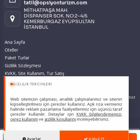
tatil@opsiyonturizm.com
MİTHATPAŞA MAH.
DİSPANSER SOK. NO:2-4/5
KEMERBURGAZ EYÜPSULTAN
İSTANBUL
Ana Sayfa
Oteller
Paket Turlar
Gizlilik Sözleşmesi
KVKK, Site Kullanım, Tur Satış
ve Üyelik Sözleşmesi
GIZLILIK TERCIHLERI
Sitemizde anılan tüm fiyatlar, geçerli kartlar ile tek ödemede, en ucuz
Web sitemizin çalışması, analitik çalışmalarımız ve sitenin
başlangıç fiyatlardır ve yeterli kontenjan olması durumunda
kişiselleştirilmesi için çerezler kullanırız. Açık rıza vermeniz
halinde reklam pazarlama faaliyetlerimiz için üçüncü taraf
geçerlidir.
çerezler kullanılır. Detaylar için
KVKK bilgilendirmemizi
,
çerez kullanım
ve
gizlilik koşullarını
inceleyebilirsiniz.
Scarpe Turizm Seyahat Acentası Türsab: 7607 •
Hizmet Sözleşmesi
•
Ayarlar
Kabul Et