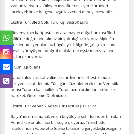
zaman veriyoruz. Dileyen misafirlerimiz yerel ürünleri
inceleyebilir ve bölgeye özgü lezzetleri deneyimleyebilir.
Ekstra Tur : Bled Gölü Turu Kişi Başı 50 Euro
Slovenya’nın kartpostalları aratmayan doğa harikası Bled
Gölü’ne doğru unutulmaz bir yolculuğa çıkıyoruz. Alpler’in
eteklerinde yer alan bu büyüleyici bölgede, göl çevresinde
keyifli yürüyüş ve fotoğraf molaları ile eşsiz manzaraların
tadını çıkarıyoruz.
3.Gün : Ljubljana
Sabah alınacak kahvaltımızın ardından serbest zaman.
Dileyen misafirlerimiz Tüm gün düzenlenecek olan Venedik
adası Turuna katılabilirler. Turumuzun ardından otelimize
hareket. Geceleme Otelimizde.
Ekstra Tur : Venedik Adası Turu Kişi Başı 80 Euro
İtalya’nın en romantik ve en büyüleyici şehirlerinden biri olan
Venedik’te unutulmaz bir keşfe çıkıyoruz. Tronchetto
iskelesinden vaporetto (deniz taksisi) ile gerçekleştireceğimiz