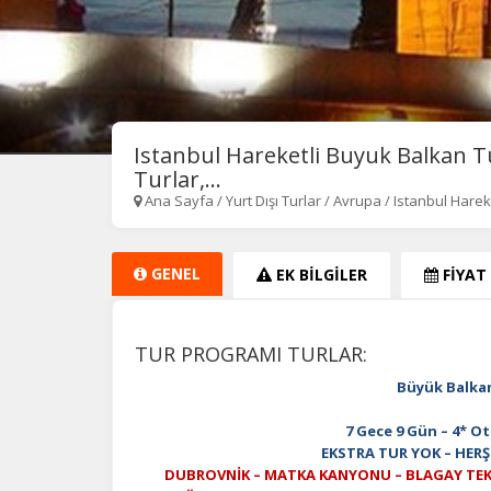
Istanbul Hareketli Buyuk Balkan 
Turlar,...
Ana Sayfa
/
Yurt Dışı Turlar
/
Avrupa
/
Istanbul Hare
GENEL
EK BİLGİLER
FİYAT
TUR PROGRAMI TURLAR:
Büyük Balka
7 Gece 9 Gün – 4* Ot
EKSTRA TUR YOK – HERŞ
DUBROVNİK – MATKA KANYONU – BLAGAY TEK