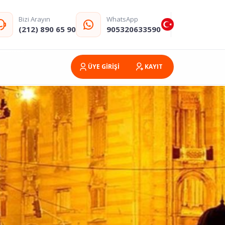
Bizi Arayın
WhatsApp
(212) 890 65 90
905320633590
ÜYE GİRİŞİ
KAYIT