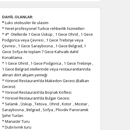
DAHİL OLANLAR:
*
Luks otobusler ile ulasim
* Yerel profesyonel Turkce rehberlik hizmetleri
* 4* Otellerde 1 Gece Üsküp , 1 Gece Ohrid , 1 Gece
Podgorica veya Çevresi , 1 Gece Trebinje veya
Çevresi , 1 Gece Saraybosna , 1 Gece Belgrad, 1
Gece Sofya ile toplam 7 Gece Kahvaltı dahil
Konaklama .
* 1 Gece Ohrid , 1 Gece Podgorica , 1 Gece Trebinje ,
1 Gece Belgrad otellerinde veya restaurantlarında
alınan dört akşam yemeği
* Yöresel Restaurant’da Makedon Gecesi (Balkan
Gecesi)
* Yöresel Restaurant’da Boşnak Köftesi
* Yöresel Restaurant’da Bulgar Gecesi
* Selanik , Üsküp , Tetova , Ohrid , Kotor , Mostar ,
Saraybosna , Belgrad , Sofya , Plovdiv Panoramik
Şehir Turları
* Manastır Turu
* Dubrovnik turu