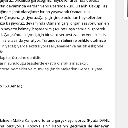
aşlıyoruz, öncelikle göreceğimiz heykeller arasında devasa
statistik Çerezleri
ktır, devamında Vardar Nehri üzerinde kurulu Tarihi Üsküp Taş
tiğinde şahit olacağımız bir an yaşayarak Osmanlının
yaretçilerin siteyi nasıl kullandığını anonim olarak ölçeriz. Hangi
ürk Çarşısına geçiyoruz.Çarşı girişinde bulunan heykellerden
yfaların popüler olduğunu ve kullanıcıların nerede zorluk yaşadığını
muza başlıyoruz, devamında Osmanlı çarşı organizasyonunun en
lamamıza yardımcı olur.
 hayatta kalmayı başarabilmiş Murat Paşa camiisini görerek
Çarşısı’nda alışveriş için bir saat serbest zaman verilecektir.
rimiz arasında yer alıyor. Turumuzun bitimi ile birlikte otelimize
azarlama Çerezleri
irliyeceği yerde ekstra yöresel yemekler ve müzik eşliğinde
ze ve ilgi alanlarınıza uygun reklamlar göstermek için kullanılır.
de.
patırsanız reklamları görmeye devam edersiniz, ancak daha az
up tur ücretine dahildir.
akalı olabilirler.
rın sunulduğu tesislerde ekstra olarak alınacaktır.
yöresel yemekler ve müzik eşliğinde Makedon Gecesi .Fiyata
 : 60 Denar )
Tümünü Reddet
Tümünü Kabul Et
Tercihleri Kaydet
e bilinen Matka Kanyonu turunu gerçekleştiriyoruz (Fiyata DAHIL
na başlıyoruz. Kosova sınır kapısının geçilmesi ile ilerleyen