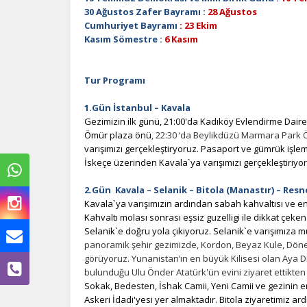
30 Ağustos Zafer Bayramı :
28 Ağustos
Cumhuriyet Bayramı
: 23 Ekim
Kasım Sömestre :
6 Kasım
Tur Programı
1.Gün İstanbul – Kavala
Gezimizin ilk günü, 21:00'da Kadıköy Evlendirme Daires
Ömür plaza önü
, 22:30 ‘da Beylikdüzü Marmara Park Ö
varışımızı gerçekleştiryoruz. Pasaport ve gümrük iş
İskeçe üzerinden Kavala`ya varışımızı gerçekleştiriyor
2.Gün Kavala – Selanik – Bitola (Manastır) – Resn
Kavala`ya
varışımızın
ardından sabah kahvaltısı ve en
Kahvaltı molası sonrası eşsiz guzelligi ile dikkat çeken
Selanik`e doğru yola çıkıyoruz. Selanik`e varışımıza
panoramik şehir gezimizde, Kordon, Beyaz Kule, Döner 
görüyoruz. Yunanistan’ın en büyük Kilisesi olan Aya 
bulunduğu Ulu Önder Atatürk'ün evini ziyaret ettikten
Sokak, Bedesten, İshak Camii, Yeni Camii ve gezinin 
Askeri İdadi'yesi yer almaktadır. Bitola ziyaretimiz ar