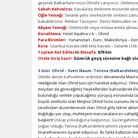
geçerek Balkanların incisi Ohrid’e varıyoruz. Otelimiz
Sabah Kahvaltısı
:
Kavala’da dinlenme tesisinde ekstr
Öğle Yemeği:
Selanik şehir merkezinde serbest zaman
bakabilirsiniz. Rehber Tavsiyesi: Deniz Mahsulleri ve
Akşam Yemeği:
Otelimizde veya restaurantda alınacak
Konaklama:
Hotel Aqulina v.b – Ohrid
Para Birimleri :
Yunanistan - Euro , Makedonya – Dena
Rota:
İstanbul-Kavala (445 km), Kavala – Selanik (136 k
Ç
Toplam Kat Edilecek Mesafe:
870 km
Otele Giriş Saati
:
Gümrük geçiş süresine bağlı ola
Si
de
3.Gün Ohrid – Sveti Naum- Tetova (Kalkandelen)
iz
Otelde alınan kahvaltının ardından
devamında Mavrovo
bi
niteliğinde olan Ohrid turu için hareket ediyoruz. Ohr
in
meydan da göreceğimiz heykellerden bahsederek Elveda 
bulunduğu semtte yapacağımız yürüyüş esnasında tarihi
büyük sembolü olan Meşhur Ohrid İncisi sunumu ile 
tarafından düzenlenecek olan Ohrid gölü tekne aktivi
Z
doğduğu yer olup, muhteşem manzaralara ev sahipliğ
Ot
başkent
Üsküp yolculuğuna başlıyoruz. Güzergahımız
çe
yoğun olduğu Tetova (Kalkandelen) şehrini ziyaret edi
İmarethanesini ziyaret ediyoruz.
İki farklı kültürün m