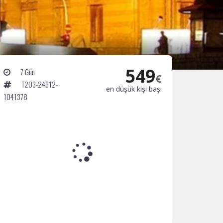
549
7 Gün
€
T203-24612-
en düşük kişi başı
1041378