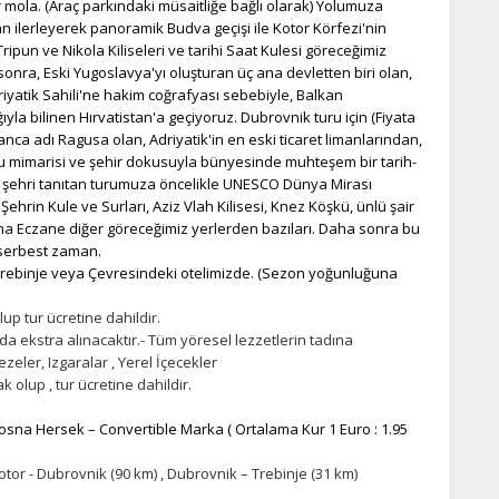
 mola. (Araç parkındaki müsaitliğe bağlı olarak) Yolumuza
n ilerleyerek panoramik Budva geçişi ile Kotor Körfezi'nin
Tripun ve Nikola Kiliseleri ve tarihi Saat Kulesi göreceğimiz
onra, Eski Yugoslavya'yı oluşturan üç ana devletten biri olan,
yatik Sahili'ne hakim coğrafyası sebebiyle, Balkan
yla bilinen Hırvatistan'a geçiyoruz. Dubrovnik turu için (Fiyata
yanca adı Ragusa olan, Adriyatik'in en eski ticaret limanlarından,
lubu mimarisi ve şehir dokusuyla bünyesinde muhteşem bir tarih-
l şehri tanıtan turumuza öncelikle UNESCO Dünya Mirası
 Şehrin Kule ve Surları, Aziz Vlah Kilisesi, Knez Köşkü, ünlü şair
lma Eczane diğer göreceğimiz yerlerden bazıları. Daha sonra bu
 serbest zaman.
rebinje veya Çevresindeki otelimizde. (Sezon yoğunluğuna
up tur ücretine dahildir.
 ekstra alınacaktır.-
Tüm yöresel lezzetlerin tadına
zeler, Izgaralar , Yerel İçecekler
 olup , tur ücretine dahildir.
Bosna Hersek – Convertible Marka ( Ortalama Kur 1 Euro : 1.95
otor - Dubrovnik (90 km) , Dubrovnik – Trebinje (31 km)