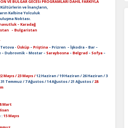
N VE BULGAR GECESi PROGRAMLARI DAHİL FARKIYLA
Kültürlerin ve İnançların,
albine Yolculuk
ma Noktası
.
navutluk – Karadağ
n – Bulgaristan
T
 Tetova -
Üsküp
–
Priştina
– Prizren – İşkodra – Bar –
e – Dubrovnik – Mostar –
Saraybosna
–
Belgrad
–
Sofya
–
22 Mayıs / 23 Mayıs /
12 Haziran / 19 Haziran / 26 Haziran / 3
31 Temmuz / 7 Ağustos / 14 Ağustos / 21 Ağustos /
28
ım
18 Mart
Nisan
 :
15 Mayıs
emmuz