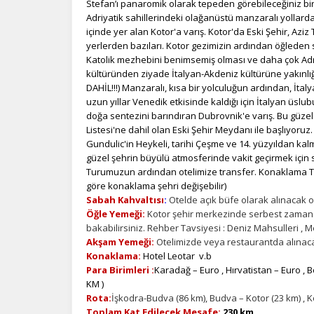
Stefan’ı panaromik olarak tepeden görebileceğiniz bir
Adriyatik sahillerindeki olağanüstü manzaralı yollarda
içinde yer alan Kotor'a varış. Kotor'da Eski Şehir, Aziz 
yerlerden bazıları. Kotor gezimizin ardından öğleden s
Katolik mezhebini benimsemiş olması ve daha çok Adri
kültüründen ziyade İtalyan-Akdeniz kültürüne yakınlığı
DAHİL!!!) Manzaralı, kısa bir yolculuğun ardından, İtal
uzun yıllar Venedik etkisinde kaldığı için İtalyan üs
doğa sentezini barındıran Dubrovnik'e varış. Bu güze
Listesi'ne dahil olan Eski Şehir Meydanı ile başlıyoruz.
Gundulic'in Heykeli, tarihi Çeşme ve 14. yüzyıldan ka
güzel şehrin büyülü atmosferinde vakit geçirmek için
Turumuzun ardından otelimize transfer. Konaklama T
göre konaklama şehri değişebilir)
Sabah Kahvaltısı
:
Otelde açık büfe olarak alınacak ol
Öğle Yemeği:
Kotor şehir merkezinde serbest zamanda
bakabilirsiniz. Rehber Tavsiyesi : Deniz Mahsulleri , Me
Akşam Yemeği:
Otelimizde veya restaurantda alınacak
Konaklama:
Hotel Leotar v.b
Para Birimleri :
Karadağ – Euro , Hırvatistan – Euro , 
KM )
Rota:
İşkodra-Budva (86 km), Budva – Kotor (23 km) , K
Toplam Kat Edilecek Mesafe:
230 km