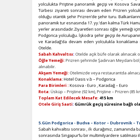
yolculukta Priştine panoramik geçişi ve Kosova Sava
Türbesi ziyareti sonrası devam eden Prizren yolcu
olduğu otantik şehir Prizren’de şehir turu.
Balkanların
panoramik tur esnasında 17. yy.’dan kalma Türk Hamam
yerler arasındadır.
Ziyaretleri sonrası öğle yemeği iç
Podgorica yolculuğu. İşkodra şehir geçişi ile Avrupanı
ve Karadağ’da devam eden yolculukla konaklama n
Otelde.
Sabah Kahvaltısı
:
Otelde açık büfe olarak alınacak ol
Öğle Yemeği:
Prizren şehrinde Şadırvan Meydanı bölg
alınabilir.
Akşam Yemeği:
Otelimizde veya restaurantda alınacak
Konaklama:
Hotel Oasis v.b – Podgorica
Para Birimleri :
Kosova - Euro , Karadağ – Euro
Rota:
Üsküp – Priştine (92 km), Priştine – Prizren (85 
Toplam Kat Edilecek Mesafe:
415 km
Otele Giriş Saati
:
Gümrük geçiş süresine bağlı ola
5.Gün Podgorica - Budva – Kotor – Dubrovnik
– T
Sabah kahvaltısı sonrası ,
ilk
durağımız, zamanında balı
sonrasında Singapur’lu bir multimilyardere satılması 