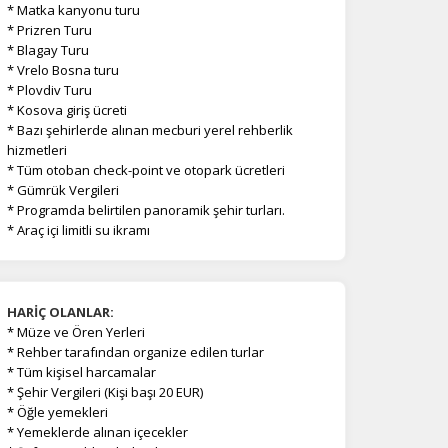
* Matka kanyonu turu
* Prizren Turu
* Blagay Turu
* Vrelo Bosna turu
* Plovdiv Turu
* Kosova giriş ücreti
* Bazı şehirlerde alınan mecburi yerel rehberlik
hizmetleri
* Tüm otoban check-point ve otopark ücretleri
* Gümrük Vergileri
* Programda belirtilen panoramik şehir turları.
* Araç içi limitli su ikramı
HARİÇ OLANLAR:
*
Müze ve
Ören Yerleri
* Rehber tarafından organize edilen turlar
* Tüm kişisel harcamalar
* Şehir Vergileri (Kişi başı 20 EUR)
* Öğle yemekleri
* Yemeklerde alınan içecekler