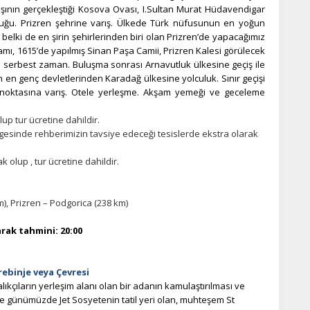
şının gerçekleştiği Kosova Ovası, I.Sultan Murat Hüdavendigar
luğu. Prizren şehrine varış. Ülkede Türk nüfusunun en yoğun
 belki de en şirin şehirlerinden biri olan Prizren’de yapacağımız
ı, 1615’de yapılmış Sinan Paşa Camii, Prizren Kalesi görülecek
in serbest zaman. Buluşma sonrası Arnavutluk ülkesine geçiş ile
n en genç devletlerinden Karadağ ülkesine yolculuk. Sınır geçişi
oktasına varış. Otele yerleşme. Akşam yemeği ve geceleme
up tur ücretine dahildir.
esinde rehberimizin tavsiye edeceği tesislerde ekstra olarak
 olup , tur ücretine dahildir.
km), Prizren – Podgorica (238 km)
rak tahmini: 20:00
rebinje veya Çevresi
kçıların yerleşim alanı olan bir adanın kamulaştırılması ve
ile günümüzde Jet Sosyetenin tatil yeri olan, muhteşem St