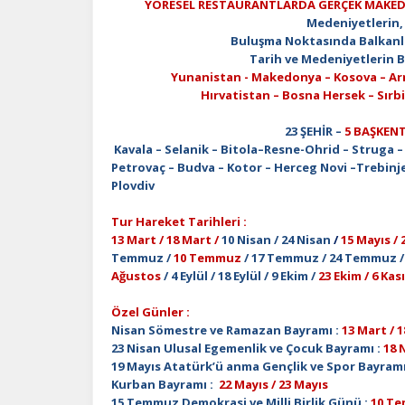
YÖRESEL RESTAURANTLARDA GERÇEK MAKEDO
Medeniyetlerin, 
Buluşma Noktasında Balkanların K
Tarih ve Medeniyetlerin Buluş
Yunanistan - Makedonya – Kosova – Ar
Hırvatistan – Bosna Hersek – Sırbista
23 ŞEHİR –
5 BAŞKEN
Kavala – Selanik – Bitola–Resne-Ohrid – Struga –
Petrovaç – Budva – Kotor – Herceg Novi –Trebinj
Plovdiv
Tur Hareket Tarihleri :
13 Mart / 18 Mart /
10 Nisan / 24 Nisan
/
15 Mayıs / 
Temmuz /
10 Temmuz
/ 17 Temmuz / 24 Temmuz / 
Ağustos
/ 4 Eylül / 18 Eylül / 9 Ekim /
23 Ekim / 6 Kas
Özel Günler :
Nisan Sömestre ve Ramazan Bayramı :
13 Mart / 
23 Nisan Ulusal Egemenlik ve Çocuk Bayramı :
18 
19 Mayıs Atatürk’ü anma Gençlik ve Spor Bayramı
Kurban Bayramı :
22 Mayıs / 23 Mayıs
15 Temmuz Demokrasi ve Milli Birlik Günü :
10 T