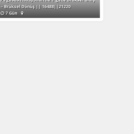
– Brüksel Dönüş || 16488||21220
7 Gün