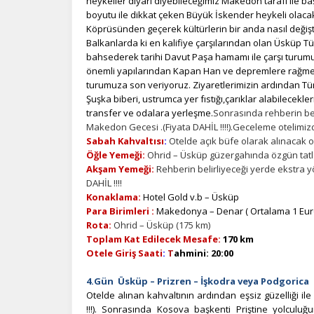
heykeller diyarı diyebileceğimiz Makedon tarafı ile b
İ
boyutu ile dikkat çeken Büyük İskender heykeli olaca
Köprüsünden geçerek kültürlerin bir anda nasıl değiş
Zi
Balkanlarda ki en kalifiye çarşılarından olan Üsküp T
sa
bahsederek tarihi Davut Paşa hamamı ile çarşı turu
an
önemli yapılarından Kapan Han ve depremlere rağmen
turumuza son veriyoruz. Ziyaretlerimizin ardından Türk 
Şuşka biberi, ustrumca yer fıstığı,çarıklar alabilecekle
P
transfer ve odalara yerleşme.
Sonrasında rehberin bel
Si
Makedon Gecesi .(Fiyata DAHİL !!!!).Geceleme otelimiz
Ka
Sabah Kahvaltısı
:
Otelde açık büfe olarak alınacak ol
al
Öğle Yemeği:
Ohrid – Üsküp güzergahında özgün tatla
Akşam Yemeği:
Rehberin belirliyeceği yerde ekstra 
DAHİL !!!!
Konaklama:
Hotel Gold v.b – Üsküp
Para Birimleri :
Makedonya – Denar ( Ortalama 1 Euro
Rota:
Ohrid – Üsküp (175 km)
Toplam Kat Edilecek Mesafe:
170 km
Otele Giriş Saati
:
T
ahmini: 20:00
4.Gün Üsküp – Prizren – İşkodra veya Podgorica
Otelde alınan kahvaltının ardından eşsiz güzelliği il
!!!). Sonrasında Kosova başkenti Priştine yolculuğu