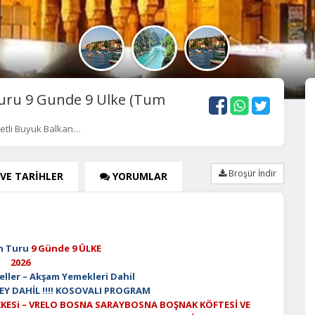
Turu 9 Gunde 9 Ulke (Tum
ketli Buyuk Balkan…
Broşür İndir
 VE TARİHLER
YORUMLAR
n Turu
9 Günde 9 ÜLKE
2026
eller – Akşam Yemekleri Dahil
EY DAHİL !!!! KOSOVALI PROGRAM
KESi – VRELO BOSNA SARAYBOSNA BOŞNAK KÖFTESİ VE