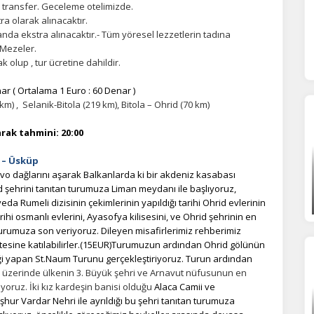
e transfer. Geceleme otelimizde.
a olarak alınacaktır.
da ekstra alınacaktır.-
Tüm yöresel lezzetlerin tadına
 Mezeler.
 olup , tur ücretine dahildir.
r ( Ortalama 1 Euro : 60 Denar )
ÇEREZ KULLANIM AYARLARINIZ
m) , Selanik-Bitola (219 km), Bitola – Ohrid (70 km)
erez tercihlerinizi
belirleyin
.
rak tahmini: 20:00
ze daha kişiselleştirilmiş bir web deneyimi sunmak için bazı bilgileri tarayıcınızda
polayabilir, bunları yurt içi ve yurt dışındaki hizmet sağlayıcılarla paylaşabiliriz. Bu
 – Üsküp
in vermemeyi seçebilirsiniz ancak bu durumda sitemiz umduğumuz gibi çalışmaya
 dağlarını aşarak Balkanlarda ki bir akdeniz kasabası
lir.
Daha fazla bilgi için
KVKK bilgilendirmemizi
,
çerez kullanım
ve
gizlilik koşullarını
id şehrini tanıtan turumuza Liman meydanı ile başlıyoruz,
celeyebilirsiniz.
Rumeli dizisinin çekimlerinin yapıldığı tarihi Ohrid evlerinin
 osmanlı evlerini, Ayasofya kilisesini, ve Ohrid şehrinin en
turumuza son veriyoruz.
Dileyen misafirlerimiz rehberimiz
tesine katılabilirler.(15EUR)Turumuzun ardından Ohrid gölünün
orunlu Çerezler
HER ZAMAN AKTIF
i yapan St.Naum Turunu gerçekleştiriyoruz. Turun ardından
urum yönetimi, güvenlik ve temel site işlevleri için gereklidir. Bu
 üzerinde ülkenin 3. Büyük şehri ve Arnavut nüfusunun en
rezler olmadan site düzgün çalışmaz ve devre dışı bırakılamaz.
yoruz. İki kız kardeşin banisi olduğu
Alaca Camii ve
eşhur Vardar Nehri ile ayrıldığı bu şehri tanıtan turumuza