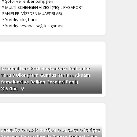
* Şöför ve rehber bahşişleri
* MULTİ SCHENGEN VİZESİ (YEŞİL PASAPORT
SAHIPLERI VİZEDEN MUAFTIRLAR).
* Yurtdışı çıkış harcı
* Yurtdışı seyahat sağlık sigortası
na
Istanbul Hareketli Bastanbasa Balkanlar
Turu 8 Ulke (Tum Gunduz Turları, Aksam
Yemekleri ve Balkan Geceleri Dahil)
5 Gün
BENELÜX & PARİS & KÖLN & ALSACE & İSVİÇRE
Pegasus Havayolları ile 7 gece Brüksel Gidiş