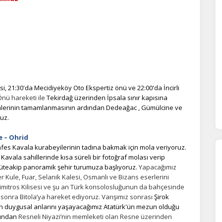
i, 21:30'da Mecidiyeköy Oto Ekspertiz önü ve 22:00'da İncirli
nü hareketi ile
Tekirdağ üzerinden İpsala sınır kapısına
lemlerinin tamamlanmasının ardından Dedeağac , Gümülcine ve
uz.
e – Ohrid
fes Kavala kurabeyilerinin tadına bakmak için mola veriyoruz.
 Kavala sahillerinde kısa süreli bir fotoğraf molası verip
 müteakip panoramik şehir turumuza başlıyoruz.
Yapacağımız
Kule, Fuar, Selanik Kalesi, Osmanlı ve Bizans eserlerini
Dimitros Kilisesi ve şu an Türk konsolosluğunun da bahçesinde
 sonra Bitola’ya hareket ediyoruz. Varışımız sonrası
Şirok
en duygusal anlarını yaşayacağımız Atatürk'ün mezun olduğu
dından
Resneli Niyazi’nin memleketi olan Resne üzerinden