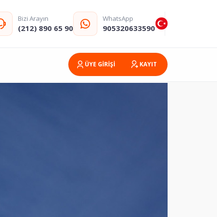
Bizi Arayın
WhatsApp
(212) 890 65 90
905320633590
ÜYE GİRİŞİ
KAYIT