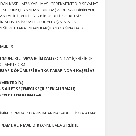
AFINDAN KAŞE+İMZA YAPILMASI GEREKMEKTEDİR.SEYAHAT
I İSE TÜRKÇE YAZILMALIDIR. BAŞVURU SAHİBİNİN ADI,
 TARİHİ , VERİLEN İZNİN ÜCRELİ / ÜCRETSİZ
İN ALTINDA İMZASI BULUNAN KİŞİNİN ADI VE
N ŞİRKET TARAFINDAN KARŞILANACAĞINA DAİR
ALIDIR)
I
(MÜHÜRLÜ)
VEYA E- İMZALI
(SON 1 AY İÇERİSİNDE
DİLMEKTEDİR.)
 HESAP DÖKÜMLERİ BANKA TARAFINDAN KAŞELİ VE
KMEKTEDİR.)
 AİLE’’ SEÇENEĞİ SEÇİLEREK ALINMALI)
-DEVLETTEN ALINACAK)
NİN FORMDA İMZA KISIMLARINA SADECE İMZA ATMASI
na
ATNAME ALINMALIDIR
(ANNE BABA BİRLİKTE