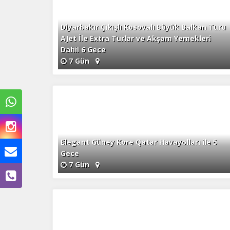
Diyarbakır Çıkışlı Kosovalı Büyük Balkan Turu
AJet İle Extra Turlar ve Akşam Yemekleri
Dahil 6 Gece
7 Gün
Elegant Güney Kore Qatar Havayolları ile 5
Gece
7 Gün
Ç
Si
de
iz
bi