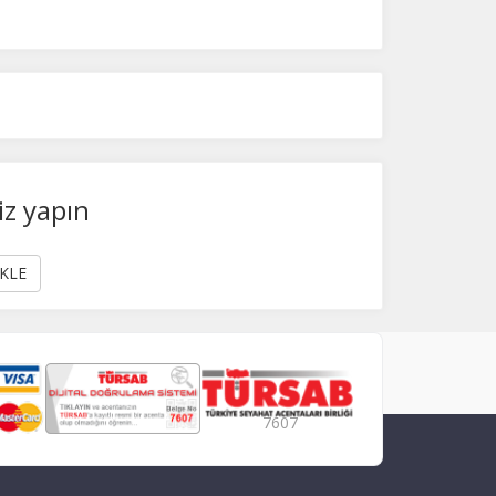
iz yapın
KLE
7607