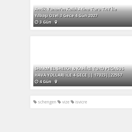
in
Antik Yunan'ın Kalbi Atina Turu THY İle
Yılbaşı Özel 3 Gece 4 Gün 2027
3 Gün
Z
Ot
çe
İ
Zi
SHARM EL SHEIKH & KAHİRE TURU PEGASUS
sa
HAVA YOLLARI İLE 4 GECE || 17023||22557
an
4 Gün
P
schengen
vize
isvicre
Si
Ka
al