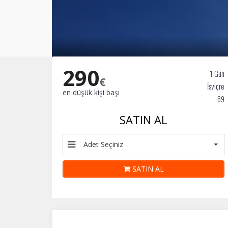
290
1 Gün
€
İsviçre
en düşük kişi başı
69
SATIN AL
Adet Seçiniz
SATIN AL