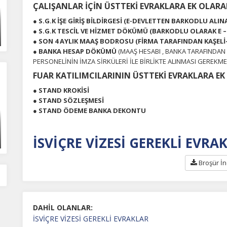
ÇALIŞANLAR İÇİN ÜSTTEKİ EVRAKLARA EK OLARA
celeyebilirsiniz.
● S.G.K İŞE GİRİŞ BİLDİRGESİ (E-DEVLETTEN BARKODLU ALIN
● S.G.K TESCİL VE HİZMET DÖKÜMÜ (BARKODLU OLARAK E 
● SON 4 AYLIK MAAŞ BODROSU (FİRMA TARAFINDAN KAŞELİ-
orunlu Çerezler
HER ZAMAN AKTIF
● BANKA HESAP DÖKÜMÜ
(MAAŞ HESABI , BANKA TARAFINDAN 
urum yönetimi, güvenlik ve temel site işlevleri için gereklidir. Bu
PERSONELİNİN İMZA SİRKÜLERİ İLE BİRLİKTE ALINMASI GEREKME
rezler olmadan site düzgün çalışmaz ve devre dışı bırakılamaz.
FUAR KATILIMCILARININ ÜSTTEKİ EVRAKLARA E
● STAND KROKİSİ
● STAND SÖZLEŞMESİ
statistik Çerezleri
● STAND ÖDEME BANKA DEKONTU
yaretçilerin siteyi nasıl kullandığını anonim olarak ölçeriz. Hangi
yfaların popüler olduğunu ve kullanıcıların nerede zorluk yaşadığını
lamamıza yardımcı olur.
İSVİÇRE VİZESİ GEREKLİ EVRAK
Broşür İn
azarlama Çerezleri
ze ve ilgi alanlarınıza uygun reklamlar göstermek için kullanılır.
patırsanız reklamları görmeye devam edersiniz, ancak daha az
akalı olabilirler.
DAHİL OLANLAR:
İSVİÇRE VİZESİ GEREKLİ EVRAKLAR