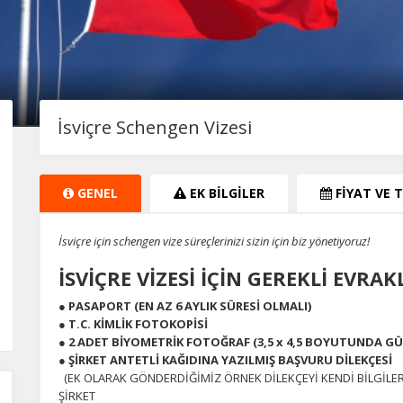
İsviçre Schengen Vizesi
GENEL
EK BİLGİLER
FİYAT VE 
İsviçre için schengen vize süreçlerinizi sizin için biz yönetiyoruz!
İSVİÇRE VİZESİ İÇİN GEREKLİ EVRA
● PASAPORT (EN AZ 6 AYLIK SÜRESİ OLMALI)
● T.C. KİMLİK FOTOKOPİSİ
● 2 ADET BİYOMETRİK FOTOĞRAF (3,5 x 4,5 BOYUTUNDA GÜN
● ŞİRKET ANTETLİ KAĞIDINA YAZILMIŞ BAŞVURU DİLEKÇESİ
(EK OLARAK GÖNDERDİĞİMİZ ÖRNEK DİLEKÇEYİ KENDİ BİLGİLERİ
ŞİRKET