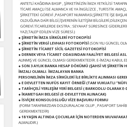
ANTETLİ KAĞIDINA BASIP , ŞİRKETİNİZİN İMZA YETKİLİSİ TAR
TİCARİ AMAÇLI İSE ALMANCA VE YA İNGİLİZCE , TURİSTİK AMAÇL
ŞİRKETTEKİ GÖREVİ ,PASAPORT NUMARASI,ŞİRKETTE İŞE BAŞLAMA
OLDUĞUNA DAİR BİLGİ,İŞVERENİN İLETİŞİM BİLGİLERİ,DİLEKÇEN
GÖREVİ.TİCARİLERDE EKSTRA ; SEYAHAT SÜRESİNCE GİDERLERİ
YAZI,TALEP EDİLEN VİZE SÜRESİ.)
● ŞİRKETİN İMZA SİRKÜLERİ FOTOKOPİSİ
● ŞİRKETİN VERGİ LEVHASI FOTOKOPİSİ
(SON YILI GÜNCEL OLM
● ŞİRKETİN TİCARET SİCİL GAZETESİ FOTOKOPİSİ
● DERNEK VEYA TİCARET ODASINDAN FAALİYET BELGESİ ASL
ALINMIŞ VE GÜNCEL OLMASI GEREKMEKTEDİR. E-İMZALI KABUL E
● SON 3 AYLIK BANKA HESAP DÖKÜMÜ
(ŞAHSİ VE ŞİRKETİN
İMZALI OLMALI. İMZALAYAN BANKA
PERSONELİNİN İMZA SİRKÜLERİ İLE BİRLİKTE ALINMASI GERE
● E DEVLETTEN NUFÜS KAYIT ÖRNEĞİ (TAM VUKUATLI ‘’NÜFUS
● TARİHÇELİ YERLEŞİM YERİ BELGESİ ( BARKODLU OLARAK E
ÇEREZ KULLANIM AYARLARINIZ
● İKAMETGAH BELGESİ (E-DEVLETTEN ALINACAK)
erez tercihlerinizi
belirleyin
.
● İSVİÇRE KONSOLOSLUĞU VİZE BAŞVURU FORMU
(FORM TARAFIMIZDAN DOLDURALACAK OLUP , PASAPORT SAHİBİ
ze daha kişiselleştirilmiş bir web deneyimi sunmak için bazı bilgileri tarayıcınızda
GEREKMEKTEDİR)
polayabilir, bunları yurt içi ve yurt dışındaki hizmet sağlayıcılarla paylaşabiliriz. Bu
● 18 YAŞIN ALTINDA ÇOCUKLAR İÇİN NOTERDEN MUVAFAK
in vermemeyi seçebilirsiniz ancak bu durumda sitemiz umduğumuz gibi çalışmaya
ALMALIDIR.)
lir.
Daha fazla bilgi için
KVKK bilgilendirmemizi
,
çerez kullanım
ve
gizlilik koşullarını