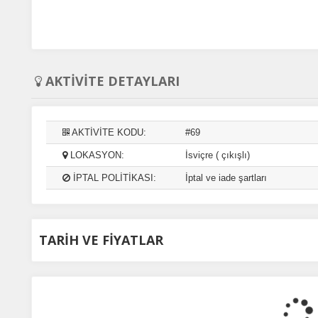
Tümünü Reddet
Tümünü Kabul Et
Tercihleri Kaydet
AKTİVİTE DETAYLARI
AKTİVİTE KODU:
#69
LOKASYON:
İsviçre ( çıkışlı)
İPTAL POLİTİKASI:
İptal ve iade şartları
TARİH VE FİYATLAR