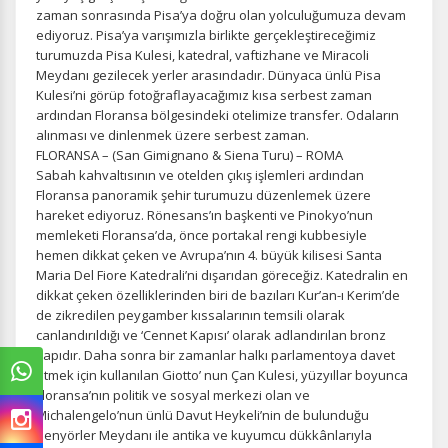
zaman sonrasında Pisa’ya doğru olan yolculuğumuza devam
ediyoruz. Pisa’ya varışımızla birlikte gerçekleştireceğimiz
turumuzda Pisa Kulesi, katedral, vaftizhane ve Miracoli
Meydanı gezilecek yerler arasındadır. Dünyaca ünlü Pisa
Kulesi’ni görüp fotoğraflayacağımız kısa serbest zaman
ardından Floransa bölgesindeki otelimize transfer. Odaların
alınması ve dinlenmek üzere serbest zaman.
FLORANSA – (San Gimignano & Siena Turu) – ROMA
Sabah kahvaltısının ve otelden çıkış işlemleri ardından
Floransa panoramik şehir turumuzu düzenlemek üzere
hareket ediyoruz. Rönesans’ın başkenti ve Pinokyo’nun
memleketi Floransa’da, önce portakal rengi kubbesiyle
hemen dikkat çeken ve Avrupa’nın 4. büyük kilisesi Santa
Maria Del Fiore Katedrali’ni dışarıdan göreceğiz. Katedralin en
dikkat çeken özelliklerinden biri de bazıları Kur’an-ı Kerim’de
de zikredilen peygamber kıssalarının temsili olarak
canlandırıldığı ve ‘Cennet Kapısı’ olarak adlandırılan bronz
kapıdır. Daha sonra bir zamanlar halkı parlamentoya davet
etmek için kullanılan Giotto’ nun Çan Kulesi, yüzyıllar boyunca
Floransa’nın politik ve sosyal merkezi olan ve
Michalengelo’nun ünlü Davut Heykeli’nin de bulunduğu
Senyörler Meydanı ile antika ve kuyumcu dükkânlarıyla