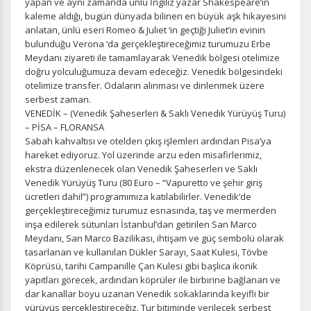
yapan ve aynı zamanda ünlü İngiliz yazar Shakespeare’in
kaleme aldığı, bugün dünyada bilinen en büyük aşk hikayesini
anlatan, ünlü eseri Romeo & Juliet ‘in geçtiği Juliet’in evinin
bulunduğu Verona ‘da gerçekleştireceğimiz turumuzu Erbe
Meydanı ziyareti ile tamamlayarak Venedik bölgesi otelimize
doğru yolculuğumuza devam edeceğiz. Venedik bölgesindeki
otelimize transfer. Odaların alınması ve dinlenmek üzere
serbest zaman.
VENEDİK – (Venedik Şaheserleri & Saklı Venedik Yürüyüş Turu)
– PİSA – FLORANSA
Sabah kahvaltısı ve otelden çıkış işlemleri ardından Pisa’ya
hareket ediyoruz. Yol üzerinde arzu eden misafirlerimiz,
ekstra düzenlenecek olan Venedik Şaheserleri ve Saklı
Venedik Yürüyüş Turu (80 Euro – “Vapuretto ve şehir giriş
ücretleri dahil”) programımıza katılabilirler. Venedik‘de
gerçekleştireceğimiz turumuz esnasında, taş ve mermerden
inşa edilerek sütunları İstanbul’dan getirilen San Marco
Meydanı, San Marco Bazilikası, ihtişam ve güç sembolü olarak
tasarlanan ve kullanılan Dükler Sarayı, Saat Kulesi, Tövbe
Köprüsü, tarihi Campanille Çan Kulesi gibi başlıca ikonik
yapıtları görecek, ardından köprüler ile birbirine bağlanan ve
dar kanallar boyu uzanan Venedik sokaklarında keyifli bir
yürüyüş gerçekleştireceğiz. Tur bitiminde verilecek serbest