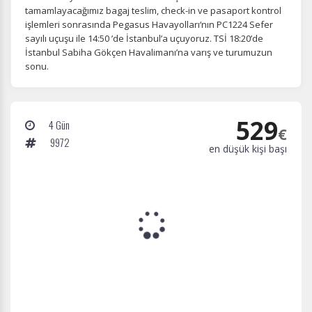
tamamlayacağımız bagaj teslim, check-in ve pasaport kontrol
işlemleri sonrasında Pegasus Havayolları‘nın PC1224 Sefer
sayılı uçuşu ile 14:50 ’de İstanbul’a uçuyoruz. TSİ 18:20’de
İstanbul Sabiha Gökçen Havalimanı’na varış ve turumuzun
sonu.
529
4 Gün
€
9972
en düşük kişi başı