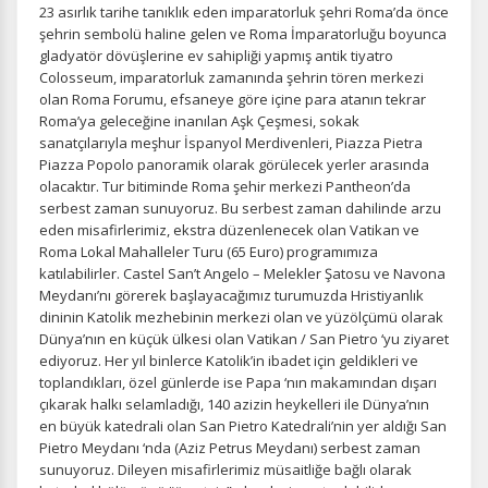
23 asırlık tarihe tanıklık eden imparatorluk şehri Roma’da önce
şehrin sembolü haline gelen ve Roma İmparatorluğu boyunca
gladyatör dövüşlerine ev sahipliği yapmış antik tiyatro
Colosseum, imparatorluk zamanında şehrin tören merkezi
Pazarlama Çerezleri
olan Roma Forumu, efsaneye göre içine para atanın tekrar
Roma’ya geleceğine inanılan Aşk Çeşmesi, sokak
Size ve ilgi alanlarınıza uygun reklamlar göstermek için
kullanılır. Kapatırsanız reklamları görmeye devam
sanatçılarıyla meşhur İspanyol Merdivenleri, Piazza Pietra
edersiniz, ancak daha az alakalı olabilirler.
Piazza Popolo panoramik olarak görülecek yerler arasında
olacaktır. Tur bitiminde Roma şehir merkezi Pantheon’da
serbest zaman sunuyoruz. Bu serbest zaman dahilinde arzu
eden misafirlerimiz, ekstra düzenlenecek olan Vatikan ve
Roma Lokal Mahalleler Turu (65 Euro) programımıza
katılabilirler. Castel San’t Angelo – Melekler Şatosu ve Navona
Meydanı’nı görerek başlayacağımız turumuzda Hristiyanlık
Tercihleri Kaydet
dininin Katolik mezhebinin merkezi olan ve yüzölçümü olarak
Dünya’nın en küçük ülkesi olan Vatikan / San Pietro ‘yu ziyaret
ediyoruz. Her yıl binlerce Katolik’in ibadet için geldikleri ve
toplandıkları, özel günlerde ise Papa ‘nın makamından dışarı
çıkarak halkı selamladığı, 140 azizin heykelleri ile Dünya’nın
en büyük katedrali olan San Pietro Katedrali’nin yer aldığı San
Pietro Meydanı ‘nda (Aziz Petrus Meydanı) serbest zaman
sunuyoruz. Dileyen misafirlerimiz müsaitliğe bağlı olarak