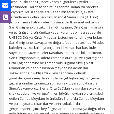
meşhur Eski Köprü (Ponte Vecchio) görülecek yerler
arasındadır. Floransa şehir turu sonrası Roma ‘ya hareket
ediyoruz. Yol üzerinde arzu eden misafirlerimiz, ekstra
düzenlenecek olan San Gimignano & Siena Turu (80 Euro)
programımıza katılabilirler. Turumuzda ilk ziyaret noktamız
San Gimignano olacaktır. San Gimignano, Orta Çağ mimarisini
ve görünüşünü günümüze kadar korumuş olması sebebiyle
UNESCO Dünya Kültür Mirasları Listesi ‘ne kendine yer bulan
San Gimignano, savaşlar ve doğal afetler neticesinde 76 adet
kuleden ayakta kalmayı başaran 14 mimari harikası kule
sayesinde “Güzel Kuleler Kasabası” olarak da bilinmektedir.
San Gimignano’nun, adeta zamanın durduğu ve ziyaretçilerini
Orta Çağ dönemine bir zaman yolculuğuna çıkmış hissi
uyandıran ve her biri kasaba meydanına açılan dar
sokaklarında, 14 ihtişamlı kuleyi panoramik olarak
görebileceğimiz meydanlarında gerçekleştireceğimiz çevre
gezisi ardından turumuzun bir sonraki ziyaret noktası olan
Siena’ya varıyoruz. Siena, Orta Çağ’dan kalma dar sokakları,
ufak caddeleri ve Avrupa’nın en büyük meydanı olarak kabul
edilen Campo Meydanı ile ünlüdür. Siena ‘da Campo Meydanı
ve bu meydana çıkan dar ve tarihi sokaklarda
gerçekleştireceğimiz keyifli gezi ardından Roma ‘ya doğru olan
yolculuğumuza devam ediyoruz. Roma bölgesindeki otelimize