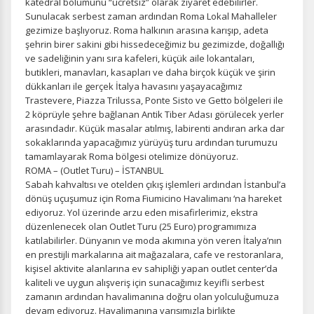
katedral bölümünü “ücretsiz” olarak ziyaret edebilirler.
Sunulacak serbest zaman ardından Roma Lokal Mahalleler
gezimize başlıyoruz. Roma halkının arasına karışıp, adeta
şehrin birer sakini gibi hissedeceğimiz bu gezimizde, doğallığı
ve sadeliğinin yanı sıra kafeleri, küçük aile lokantaları,
butikleri, manavları, kasapları ve daha birçok küçük ve şirin
dükkanları ile gerçek İtalya havasını yaşayacağımız
Trastevere, Piazza Trilussa, Ponte Sisto ve Getto bölgeleri ile
2 köprüyle şehre bağlanan Antik Tiber Adası görülecek yerler
arasındadır. Küçük masalar atılmış, labirenti andıran arka dar
sokaklarında yapacağımız yürüyüş turu ardından turumuzu
tamamlayarak Roma bölgesi otelimize dönüyoruz.
ROMA – (Outlet Turu) – İSTANBUL
Sabah kahvaltısı ve otelden çıkış işlemleri ardından İstanbul’a
dönüş uçuşumuz için Roma Fiumicino Havalimanı ‘na hareket
ediyoruz. Yol üzerinde arzu eden misafirlerimiz, ekstra
düzenlenecek olan Outlet Turu (25 Euro) programımıza
katılabilirler. Dünyanın ve moda akımına yön veren İtalya’nın
en prestijli markalarına ait mağazalara, cafe ve restoranlara,
kişisel aktivite alanlarına ev sahipliği yapan outlet center’da
kaliteli ve uygun alışveriş için sunacağımız keyifli serbest
zamanın ardından havalimanına doğru olan yolculuğumuza
devam ediyoruz. Havalimanına varışımızla birlikte