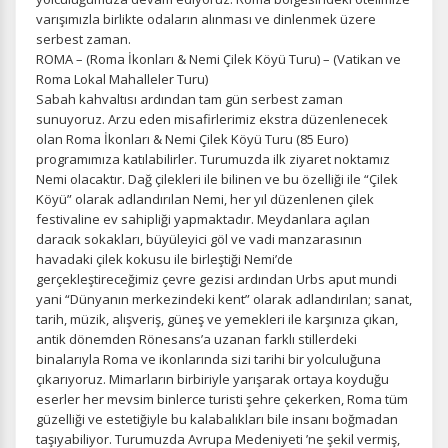
ÇEREZ KULLANIM AYARLARINIZ
varışımızla birlikte odaların alınması ve dinlenmek üzere
Çerez tercihlerinizi
belirleyin
.
serbest zaman.
ROMA – (Roma İkonları & Nemi Çilek Köyü Turu) – (Vatikan ve
Daha fazla bilgi için
KVKK bilgilendirmemizi
,
çerez kullanım
ve
Roma Lokal Mahalleler Turu)
gizlilik koşullarını
inceleyebilirsiniz.
Sabah kahvaltısı ardından tam gün serbest zaman
sunuyoruz. Arzu eden misafirlerimiz ekstra düzenlenecek
olan Roma İkonları & Nemi Çilek Köyü Turu (85 Euro)
programımıza katılabilirler. Turumuzda ilk ziyaret noktamız
Zorunlu Çerezler
HER ZAMAN AKTIF
Nemi olacaktır. Dağ çilekleri ile bilinen ve bu özelliği ile “Çilek
Oturum yönetimi, güvenlik ve temel site işlevleri için
Köyü” olarak adlandırılan Nemi, her yıl düzenlenen çilek
gereklidir. Bu çerezler olmadan site düzgün çalışmaz ve
festivaline ev sahipliği yapmaktadır. Meydanlara açılan
devre dışı bırakılamaz.
daracık sokakları, büyüleyici göl ve vadi manzarasının
havadaki çilek kokusu ile birleştiği Nemi’de
gerçekleştireceğimiz çevre gezisi ardından Urbs aput mundi
yani “Dünyanın merkezindeki kent” olarak adlandırılan; sanat,
tarih, müzik, alışveriş, güneş ve yemekleri ile karşınıza çıkan,
İstatistik Çerezleri
antik dönemden Rönesans’a uzanan farklı stillerdeki
binalarıyla Roma ve ikonlarında sizi tarihi bir yolculuğuna
Ziyaretçilerin siteyi nasıl kullandığını anonim olarak
çıkarıyoruz. Mimarların birbiriyle yarışarak ortaya koyduğu
ölçeriz. Hangi sayfaların popüler olduğunu ve
eserler her mevsim binlerce turisti şehre çekerken, Roma tüm
kullanıcıların nerede zorluk yaşadığını anlamamıza
güzelliği ve estetiğiyle bu kalabalıkları bile insanı boğmadan
yardımcı olur.
taşıyabiliyor. Turumuzda Avrupa Medeniyeti ’ne şekil vermiş,