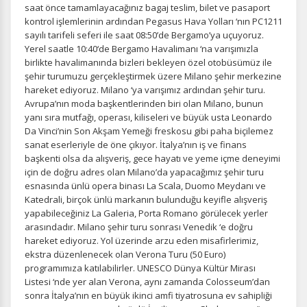
saat önce tamamlayacağınız bagaj teslim, bilet ve pasaport
kontrol işlemlerinin ardından Pegasus Hava Yolları ‘nın PC1211
sayılı tarifeli seferi ile saat 08:50’de Bergamo’ya uçuyoruz.
Yerel saatle 10:40‘de Bergamo Havalimanı ‘na varışımızla
birlikte havalimanında bizleri bekleyen özel otobüsümüz ile
şehir turumuzu gerçekleştirmek üzere Milano şehir merkezine
hareket ediyoruz. Milano ‘ya varışımız ardından şehir turu.
Avrupa’nın moda başkentlerinden biri olan Milano, bunun
yanı sıra mutfağı, operası, kiliseleri ve büyük usta Leonardo
Da Vinci’nin Son Akşam Yemeği freskosu gibi paha biçilemez
sanat eserleriyle de öne çıkıyor. İtalya’nın iş ve finans
başkenti olsa da alışveriş, gece hayatı ve yeme içme deneyimi
için de doğru adres olan Milano’da yapacağımız şehir turu
esnasında ünlü opera binası La Scala, Duomo Meydanı ve
Katedrali, birçok ünlü markanın bulunduğu keyifle alışveriş
yapabileceğiniz La Galeria, Porta Romano görülecek yerler
arasındadır. Milano şehir turu sonrası Venedik ‘e doğru
hareket ediyoruz. Yol üzerinde arzu eden misafirlerimiz,
ekstra düzenlenecek olan Verona Turu (50 Euro)
programımıza katılabilirler. UNESCO Dünya Kültür Mirası
Listesi ‘nde yer alan Verona, aynı zamanda Colosseum’dan
sonra İtalya’nın en büyük ikinci amfi tiyatrosuna ev sahipliği