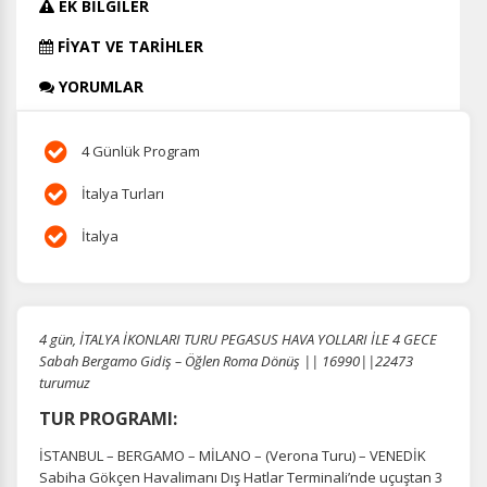
EK BİLGİLER
FİYAT VE TARİHLER
YORUMLAR
4 Günlük Program
İtalya Turları
İtalya
4 gün, İTALYA İKONLARI TURU PEGASUS HAVA YOLLARI İLE 4 GECE
Sabah Bergamo Gidiş – Öğlen Roma Dönüş || 16990||22473
turumuz
TUR PROGRAMI:
İSTANBUL – BERGAMO – MİLANO – (Verona Turu) – VENEDİK
Sabiha Gökçen Havalimanı Dış Hatlar Terminali’nde uçuştan 3