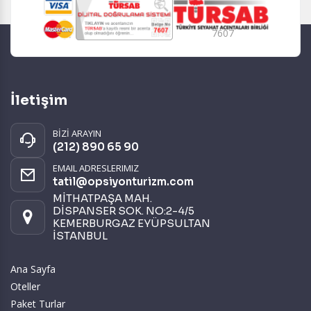
7607
İletişim
BİZİ ARAYIN
(212) 890 65 90
EMAIL ADRESLERIMIZ
tatil@opsiyonturizm.com
MİTHATPAŞA MAH.
DİSPANSER SOK. NO:2-4/5
KEMERBURGAZ EYÜPSULTAN
İSTANBUL
Ana Sayfa
Oteller
Paket Turlar