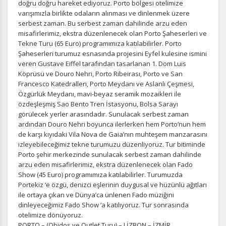
doğru doğru hareket ediyoruz. Porto bölgesi otelimize
varışımızla birlikte odaların alınması ve dinlenmek üzere
serbest zaman. Bu serbest zaman dahilinde arzu eden
misafirlerimiz, ekstra düzenlenecek olan Porto Şaheserleri ve
Tekne Turu (65 Euro) programımıza katılabilirler. Porto
Şaheserleri turumuz esnasında projesini Eyfel kulesine ismini
veren Gustave Eiffel tarafından tasarlanan 1. Dom Luis
Köprüsü ve Douro Nehri, Porto Ribeirası, Porto ve San
Francesco Katedralleri, Porto Meydanı ve Aslanlı Çeşmesi,
Özgürlük Meydanı, mavi-beyaz seramik mozaikleri ile
özdeşleşmiş Sao Bento Tren İstasyonu, Bolsa Sarayı
görülecek yerler arasındadır. Sunulacak serbest zaman
ardından Douro Nehri boyunca ilerlerken hem Porto’nun hem
de karşı kıyıdaki Vila Nova de Gaia’nın muhteşem manzarasını
izleyebileceğimiz tekne turumuzu düzenliyoruz. Tur bitiminde
Porto şehir merkezinde sunulacak serbest zaman dahilinde
arzu eden misafirlerimiz, ekstra düzenlenecek olan Fado
Show (45 Euro) programımıza katılabilirler. Turumuzda
Portekiz ‘e özgü, denizci eşlerinin duygusal ve hüzünlü ağıtları
ile ortaya çıkan ve Dünya’ca ünlenen Fado müziğini
dinleyeceğimiz Fado Show ‘a katılıyoruz. Tur sonrasında
otelimize dönüyoruz.
PORTO – (Obidos ve Outlet Turu) – LİZBON – İZMİR