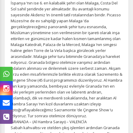
İspanya ‘nın ise 6. en kalabalık şehri olan Malaga, Costa Del
Sol sahil şeridinde yer almaktadır. Bu avantajlı konumu
sayesinde Akdeniz ‘in önemli tatil rotalarından biridir. Picasso
Müzesi’ne de ev sahipliği yapan Malaga ‘da
gerçekleştireceğimiz panoramik şehir turu esnasında,
Müslüman yönetimine son verilmesinin bir işareti olarak inşa
ettirilen ve günümüze kadar halen kısmen tamamlanmış olan
Malaga Katedrali, Palaza de la Merced, Malaga ‘nın simgesi
haline gelen Torre de la Vela başlıca görülecek yerler
arasındadır. Malaga şehir turu bitiminde Granada’ya hareket
ediyoruz. Granada bölgesi otelimize varışımız ardından
odaların alınması ve dinlenmek üzere serbest zaman. Akşam
arzu eden misafirlerimizle birlikte ekstra olarak Sacremento &
Çingene Show (45 Euro) programımızı düzenliyoruz. Al Hambra
‘nın karşı yamacında, bembeyaz evleriyle Granada ‘nın en
eski yerleşim yerlerinden olan ve labirenti andıran,
dolambaçlı, dik ve merdivenli sokaklarında, her aralıktan Al
Hambra Sarayı ‘nın kızıl duvarlarını uzaktan izleyip
fotoğraflayabileceğimiz Sacramonte ‘de Çingene Show ‘u
izliyoruz. Tur sonrası otelimize dönüyoruz.
GRANADA – (Al Hambra Sarayı) – VALENCİA
Sabah kahvaltısı ve otelden çıkış işlemleri ardından Granada