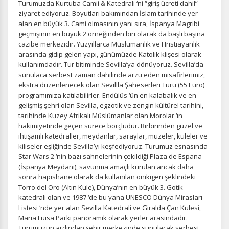
Turumuzda Kurtuba Camii & Katedrali ‘ni “giriş ücreti dahil”
ziyaret ediyoruz. Boyutları bakımından İslam tarihinde yer
alan en büyük 3. Cami olmasının yanı sıra, İspanya Magribi
geçmişinin en büyük 2 örneğinden biri olarak da başlı başına
cazibe merkezidir. Yüzyıllarca Müslümanlık ve Hristiayanlık
arasında gidip gelen yapı, günümüzde Katolik klişesi olarak
kullanımdadır. Tur bitiminde Sevilla’ya dönüyoruz. Sevilla’da
sunulaca serbest zaman dahilinde arzu eden misafirlerimiz,
ekstra düzenlenecek olan Sevillla Şaheserleri Turu (55 Euro)
programımıza katılabilirler. Endülüs ‘ün en kalabalık ve en
gelişmiş şehri olan Sevilla, egzotik ve zengin kültürel tarihini,
tarihinde Kuzey Afrikalı Müslümanlar olan Morolar ‘ın
hakimiyetinde geçen sürece borçludur. Birbirinden güzel ve
ihtişamlı katedraller, meydanlar, saraylar, müzeler, kuleler ve
kiliseler eşliğinde Sevilla’yı keşfediyoruz. Turumuz esnasında
Star Wars 2 ‘nin bazı sahnelerinin çekildiği Plaza de Espana
(İspanya Meydanı), savunma amaçlı kurulan ancak daha
sonra hapishane olarak da kullanılan onikigen şeklindeki
Torro del Oro (Altın Kule), Dünya’nın en büyük 3. Gotik
katedrali olan ve 1987 ‘de bu yana UNESCO Dünya Mirasları
Listesi ‘nde yer alan Sevilla Katedrali ve Giralda Çan Kulesi,
Maria Luisa Parkı panoramik olarak yerler arasındadır.
Turumuzun ardından şehir merkezinde sunulacak serbest