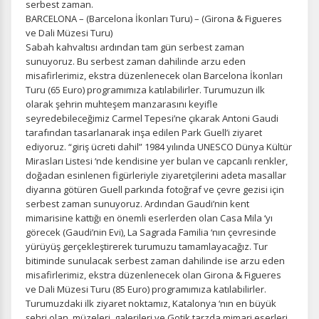
serbest zaman.
BARCELONA – (Barcelona İkonları Turu) – (Girona & Figueres
Daha fazla bilgi için
KVKK bilgilendirmemizi
,
çerez kullanım
ve
gizlilik koşullarını
inceleyebilirsiniz.
ve Dali Müzesi Turu)
Sabah kahvaltısı ardından tam gün serbest zaman
sunuyoruz. Bu serbest zaman dahilinde arzu eden
misafirlerimiz, ekstra düzenlenecek olan Barcelona İkonları
Zorunlu Çerezler
HER ZAMAN AKTIF
Turu (65 Euro) programımıza katılabilirler. Turumuzun ilk
Oturum yönetimi, güvenlik ve temel site işlevleri için
olarak şehrin muhteşem manzarasını keyifle
gereklidir. Bu çerezler olmadan site düzgün çalışmaz ve
seyredebileceğimiz Carmel Tepesi’ne çıkarak Antoni Gaudi
devre dışı bırakılamaz.
tarafından tasarlanarak inşa edilen Park Guell’i ziyaret
ediyoruz. “giriş ücreti dahil” 1984 yılında UNESCO Dünya Kültür
Mirasları Listesi ‘nde kendisine yer bulan ve capcanlı renkler,
doğadan esinlenen figürleriyle ziyaretçilerini adeta masallar
diyarına götüren Guell parkında fotoğraf ve çevre gezisi için
serbest zaman sunuyoruz. Ardından Gaudi’nin kent
İstatistik Çerezleri
mimarisine kattığı en önemli eserlerden olan Casa Mila ‘yı
Ziyaretçilerin siteyi nasıl kullandığını anonim olarak
görecek (Gaudi’nin Evi), La Sagrada Familia ‘nın çevresinde
ölçeriz. Hangi sayfaların popüler olduğunu ve
yürüyüş gerçekleştirerek turumuzu tamamlayacağız. Tur
kullanıcıların nerede zorluk yaşadığını anlamamıza
bitiminde sunulacak serbest zaman dahilinde ise arzu eden
yardımcı olur.
misafirlerimiz, ekstra düzenlenecek olan Girona & Figueres
ve Dali Müzesi Turu (85 Euro) programımıza katılabilirler.
Turumuzdaki ilk ziyaret noktamız, Katalonya ‘nın en büyük
şehri olan, müzeleri, galerileri ve Gotik tarzda mimari eserleri,