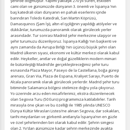
şehirde doğmuştur. Yapımı yaklaşık 270 yıl süren, eskiden
cami olan ve günümüzde dünyanın 3. önemli ve İspanya ‘nın
baş katedrali olan dünyanın en pahalı eserlerini içinde
barındıran Toledo Katedrali, San Martin Köprüsü,
Damasquinos (Şam İşi), altın el işçiliğinin yapıldığı atölyeler ve
dükkânlar, turumuzda panoramik olarak görülecek yerler
arasındadır. Tur sonrası Madriid şehir merkezine ulaşıyor ve
şehir turumuzu düzenliyoruz. İspanya Kallığı ‘nın başkenti ve
aynı zamanda da Avrupa Birliği ‘nin üçüncü büyük şehri olan
Madrid ülkenin siyasi, ekonomi ve kültür merkezi olarak kabul
edilir. Heykeller, anıtlar ve doğal güzelliklerin modern mimari
ile bütünleştiği Madrid’de gerçekleştireceğimiz şehir turu
esnasında Plaza Mayor, Paseyo de la Castellana, boğa güreşi
arenası, Gran Via, Plaza de Espana, Kraliyet Sarayı, Puerto de
Alcala panoramik olarak görülecek yerlerdir. Madrid şehir turu
bitiminde Salamanca bölgesi otelimize doğru yola çıkıyoruz.
Yo üzerinde arzu eden misafirlerimiz, ekstra düzenlenecek
olan Segovia Turu (50 Euro) programımıza katılabilirler. Tarih
mirasıyla öne çıkan ve bu özelliği ile 1985 yılında UNESCO
Dünya Kültür Mirasları Listesi‘ne alınan Segovia, dar sokakları,
tarihi meydanları ve görkemli anıtlarıyla İspanya’nın en güzle
ve özel şehirlerinden biri olarak kabul edilir. Şehrin simgesi
olan 2. Yy’dan günümüze kadar şehrin merkezinde ayakta