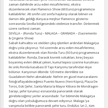
zaman dahilinde arzu eden misafirlerimiz, ekstra
düzenlenecek olan Flamenco Show (60 Euro) programımıza
katılabilirler. Alt sınıfın üst sınıfa haykırışı olarak bilinen ve
dansın dile geldiği dünyaca meşhur Flamenco gösterisi
sonrasında Sevilla bölgesindeki otelimize transfer. Dinlenmek
üzere serbest zaman.
SEVİLLA – (Ronda Turu) – MALAGA – GRANADA – (Sacremento
& Çingene Show)
Sabah kahvaltısı ve otelden çıkış işlemleri ardından Malaga’ya
doğru yola çıkıyoruz. Yol üzerinde arzu eden misafirlerimiz,
ekstra düzenlenecek olan Ronda Turu (50 Euro) programımıza
katılabilirler. Ronda, Daracık kıvrımlı sokakları, kireç beyazı
boyanmış evleri dikkat çeken, kumul tepesi üzerine kurulması
ile ünlü Ronda kasabası El Tajo Kanyonu tarafından ikiye
bölünür. Kanyonun dibinde 120 metre derinlikte ise
Guadalevin Nehri akmaktadır. Nehrin en güzel manzaralarını
fotoğraflayabileceğimiz Puento Nuevo (Yeni Köprü), Plaza De
Toros, Eski Şehir, Santa Maria la Mayor Kilisesi ile Mondragon
Sarayı, şehir turumuz esnasında panoramik olarak
görebileceğimiz yerler arasındadır. Tur bitiminde Malaga‘ya
doğru olan yolculuğumuza devam ediyoruz. Malaga ‘ya
varışımızla birlikte panoramik şehir turu. Endülüs ‘ün 2., tüm