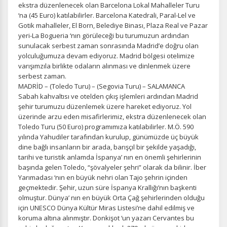
ekstra düzenlenecek olan Barcelona Lokal Mahalleler Turu
‘na (45 Euro) katılabilirler. Barcelona Katedrali, Paral-Lel ve
Gotik mahalleler, El Born, Belediye Binası, Plaza Real ve Pazar
yeri-La Bogueria ‘nın görüleceği bu turumuzun ardından
sunulacak serbest zaman sonrasında Madrid’e doğru olan
yolculuğumuza devam ediyoruz. Madrid bölgesi otelimize
varışımzıla birlikte odaların alınması ve dinlenmek üzere
serbest zaman.
MADRİD – (Toledo Turu) – (Segovia Turu) – SALAMANCA
Sabah kahvaltısı ve otelden çıkış işlemleri ardından Madrid
şehir turumuzu düzenlemek üzere hareket ediyoruz. Yol
üzerinde arzu eden misafirlerimiz, ekstra düzenlenecek olan
Toledo Turu (50 Euro) programımıza katılabilirler. M.Ö. 590
yılında Yahudiler tarafından kurulup, günümüzde üç büyük
dine bağlı insanların bir arada, barışçıl bir şekilde yaşadığı,
tarihi ve turistik anlamda İspanya’ nın en önemli şehirlerinin
başında gelen Toledo, “şövalyeler şehri” olarak da bilinir. İber
Yarımadası ‘nın en büyük nehri olan Tajo şehrin içinden
geçmektedir. Şehir, uzun süre İspanya Krallığı’nın başkenti
olmuştur. Dünya’ nın en büyük Orta Çağ şehirlerinden olduğu
için UNESCO Dünya Kültür Miras Listesi’ne dahil edilmiş ve
koruma altına alınmıştır. Donkişot ‘un yazarı Cervantes bu