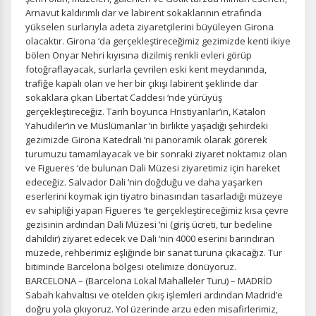
Arnavut kaldırımlı dar ve labirent sokaklarının etrafında
Pazarlama Çerezleri
yükselen surlarıyla adeta ziyaretçilerini büyüleyen Girona
olacaktır. Girona ‘da gerçekleştireceğimiz gezimizde kenti ikiye
Size ve ilgi alanlarınıza uygun reklamlar göstermek için
bölen Onyar Nehri kıyısına dizilmiş renkli evleri görüp
kullanılır. Kapatırsanız reklamları görmeye devam
fotoğraflayacak, surlarla çevrilen eski kent meydanında,
edersiniz, ancak daha az alakalı olabilirler.
trafiğe kapalı olan ve her bir çıkışı labirent şeklinde dar
sokaklara çıkan Libertat Caddesi ‘nde yürüyüş
gerçekleştireceğiz. Tarih boyunca Hristiyanlar’ın, Katalon
Yahudiler’in ve Müslümanlar ‘ın birlikte yaşadığı şehirdeki
gezimizde Girona Katedrali ‘ni panoramik olarak görerek
turumuzu tamamlayacak ve bir sonraki ziyaret noktamız olan
ve Figueres ‘de bulunan Dali Müzesi ziyaretimiz için hareket
Tercihleri Kaydet
edeceğiz. Salvador Dali ‘nin doğduğu ve daha yaşarken
eserlerini koymak için tiyatro binasından tasarladığı müzeye
ev sahipliği yapan Figueres ‘te gerçekleştireceğimiz kısa çevre
gezisinin ardından Dali Müzesi ‘ni (giriş ücreti, tur bedeline
dahildir) ziyaret edecek ve Dali ‘nin 4000 eserini barındıran
müzede, rehberimiz eşliğinde bir sanat turuna çıkacağız. Tur
bitiminde Barcelona bölgesi otelimize dönüyoruz.
BARCELONA – (Barcelona Lokal Mahalleler Turu) – MADRİD
Sabah kahvaltısı ve otelden çıkış işlemleri ardından Madrid’e
doğru yola çıkıyoruz. Yol üzerinde arzu eden misafirlerimiz,