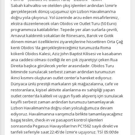
Sabah kahvaltısı ve otelden çıkış işlemleri ardından İzmir’e
gerçekleşecek dönüş uçuşumuz için Lizbon Havalimanı’na
doğru yola çıkıyoruz. Yol üzerinde arzu eden misafirlerimiz,
ekstra düzenlenecek olan Obidos ve Outlet Turu (50 Euro)
programımıza katılabilirler. Tepede yer alan surlarla çevrili,
Arnavut kaldırımlı sokakları ile Rönesans, Barok ve Gotik
dönem mimari özelliklerini ziyaretçilerine hissettiren Orta Çağ
kenti Obidos ‘da gerçekleştireceğimiz turumuzda Roma
kökenli Obidos Kalesi, Aziz John Baptist Kilisesi ve kasabanın
ana caddesi olması özelliği ile en çok ziyaretçiyi çeken Rua
Direita başlıca görülecek yerler arasındadır. Obidos Turu
bitiminde sunulacak serbest zaman ardından turumuzun
ikinci kısmını oluşturan outlet center’a hareket ediyoruz.
Dünyaca ünlü prestijli markaların şık mağazalarına, cafe ve
restoranlara, kişisel aktivite alanlarına ev sahipliği yapan
outlet center’da kaliteli ve uygun fiyatlı alışveriş için sunulacak
keyifli serbest zaman ardından turumuzu tamamlayarak
Lizbon Havalimanı’na doğru olan yolculuğumuza devam
ediyoruz. Havalimanına varışımızla birlikte tamamlayacağımız
bagaj teslim, check-in ve pasaport kontrol işlemleri
sonrasında Pegasus Havayolları’nın PC1562 sayılı direkt ve
tarifeli seferiyle saat 22:45’de İzmir’e uçuyoruz. TSİ 05:00’de