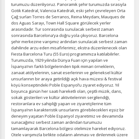
turumuzu düzenliyoruz. Panoramik şehir turumuzda sırasıyla
Gotik Katedral, Valencia Katedrali, eski şehri çevreleyen Orta
Çağ surları Torres de Serranos, Reina Meydanı, Mauques de
dos Aguas Sarayı, Town Hall Square görülecek yerler
arasındadır. Tur sonrasında sunulacak serbest zaman
sonrasında Barcelona’ya doğru yola çıkıyoruz. Barcelona
şehir merkezine varışımız ardından sunulacak serbest zaman
dahilinde arzu eden misafirlerimiz, ekstra düzenlenecek olan
Fiesta Barcelona Turu (55 Euro) programımıza katılabilirler.
Turumuzda, 1929 yılında Dünya Fuarı için yapılan ve
İspanya’nın farklı bölgelerinden tipik mimari örneklerin,
zanaat atölyelerinin, sanat eserlerinin ve geleneksel kültür
unsurlarının bir araya getirildiği açık hava müzesi & festival
köyü konseptindeki Poble Espanyol’u ziyaret ediyoruz. Yıl
boyunca günün her saati hareketli olan, çeşitli müzik, dans,
sokak gösterileri ve kültür aktivitelerinin sergilendiği,
restoranlara ev sahipliği yapan ve ziyaretçilerine tüm
İspanya’nın karakteristik unsurlarını görebilecekleri eşsiz bir
deneyim yaşatan Poble Espanyol ziyaretimiz ve devamında
sunacağımız serbest zaman ardından turumuzu
ÇEREZ KULLANIM AYARLARINIZ
tamamlayarak Barcelona bölgesi otelimize hareket ediyoruz.
Otele varışımızla birlikte odaların alınması ve dinlenmek üzere
Çerez tercihlerinizi
belirleyin
.