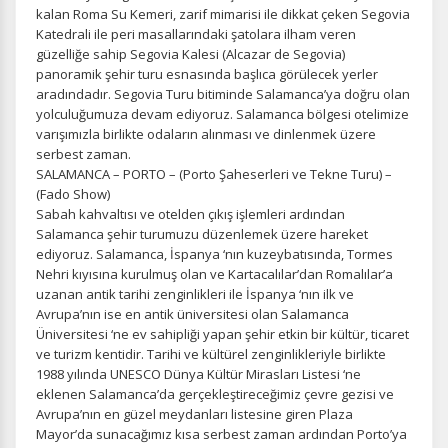
kalan Roma Su Kemeri, zarif mimarisi ile dikkat çeken Segovia
Katedrali ile peri masallarındaki şatolara ilham veren
güzelliğe sahip Segovia Kalesi (Alcazar de Segovia)
panoramik şehir turu esnasında başlıca görülecek yerler
aradındadır. Segovia Turu bitiminde Salamanca’ya doğru olan
yolculuğumuza devam ediyoruz. Salamanca bölgesi otelimize
varışımızla birlikte odaların alınması ve dinlenmek üzere
serbest zaman.
SALAMANCA – PORTO – (Porto Şaheserleri ve Tekne Turu) –
(Fado Show)
Sabah kahvaltısı ve otelden çıkış işlemleri ardından
Salamanca şehir turumuzu düzenlemek üzere hareket
ediyoruz. Salamanca, İspanya ‘nın kuzeybatısında, Tormes
Nehri kıyısına kurulmuş olan ve Kartacalılar’dan Romalılar’a
uzanan antik tarihi zenginlikleri ile İspanya ‘nın ilk ve
Avrupa’nın ise en antik üniversitesi olan Salamanca
Üniversitesi ‘ne ev sahipliği yapan şehir etkin bir kültür, ticaret
ve turizm kentidir. Tarihi ve kültürel zenginlikleriyle birlikte
1988 yılında UNESCO Dünya Kültür Mirasları Listesi ‘ne
eklenen Salamanca’da gerçekleştireceğimiz çevre gezisi ve
Avrupa’nın en güzel meydanları listesine giren Plaza
Mayor’da sunacağımız kısa serbest zaman ardından Porto’ya