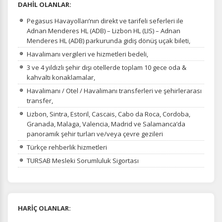
DAHİL OLANLAR:
Pegasus Havayolları’nın direkt ve tarifeli seferleri ile
Adnan Menderes HL (ADB) – Lizbon HL (LIS) – Adnan
Menderes HL (ADB) parkurunda gidiş dönüş uçak bileti,
Havalimanı vergileri ve hizmetleri bedeli,
3 ve 4 yıldızlı şehir dışı otellerde toplam 10 gece oda &
kahvaltı konaklamalar,
Havalimanı / Otel / Havalimanı transferleri ve şehirlerarası
transfer,
Lizbon, Sintra, Estoril, Cascais, Cabo da Roca, Cordoba,
Granada, Malaga, Valencia, Madrid ve Salamanca’da
panoramik şehir turları ve/veya çevre gezileri
Türkçe rehberlik hizmetleri
TURSAB Mesleki Sorumluluk Sigortası
HARİÇ OLANLAR: