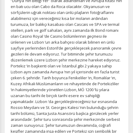
“Dünya ‘nın Bittiği Yer” olarak adlandırılan ve Avrupa Kıtası ‘nın
en batı ucu olan Cabo da Roca olacaktır. Okyanusun ve
sörfçülerin uğrak noktası olan ünlü plajların fotoğraflarını
alabilmeniz için vereceğimiz kısa bir molanın ardından
turumuza, bir balıkçı kasabası olan Cascais ve SPA ve termal
otelleri, park ve golf sahaları, aynı zamanda ilk Bond romanı
olan Casino Royal ‘de Casino bölümlerinin geçmesi ile
ünlenen ve Lizbon ‘un arka bahçesi olarak bilinen en ünlü
sayfiye yerlerinden Estoril’de gerçekleşecek panoramik çevre
gezileri ile devam ediyoruz. Tur bitiminde şehir turumuzu
düzenlemek üzere Lizbon şehir merkezine hareket ediyoruz.
Portekiz ‘in başkenti olan ve İstanbul gibi 2 yakaya sahip
Lizbon aynı zamanda Avrupa ‘nın yıl içerisinde en fazla turist
çeken 6. şehridir. Tarih boyunca Fenikeliler ‘in, Romalılar ‘ın,
Kuzey Afrikalı Müslümanların ve nihayetinde de Portekizliler
‘in hakimiyetlerinde yönetilen Lizbon, MÖ 1200 ‘lü yılara
uzanan bu tarihi ile birçok tarihi esere ev sahipliği
yapmaktadır. Lizbon ‘da gerçekleştireceğimiz tur esnasında
Rossio Meydanı ve St. Georges Kalesi ‘nin bulunduğu şehrin
tarihi bölümü, Santa Justa Asansörü başlıca görülecek yerler
arasındadır. Şehir turu sonrasında şehir merkezinde serbest
zaman sunuyoruz. Şehir turumuzun devamında, coğrafi
keşifler zamanında inşa edilen ve Portekiz için sembolik bir