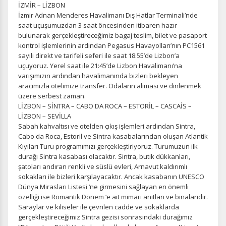
İZMİR – LİZBON
İzmir Adnan Menderes Havalimanı Dış Hatlar Terminali’nde
saat uçuşumuzdan 3 saat öncesinden itibaren hazır
bulunarak gerçekleştireceğimiz bagaj teslim, bilet ve pasaport
kontrol işlemlerinin ardından Pegasus Havayolları’nın PC1561
sayılı direkt ve tarifeli seferi ile saat 18:55’de Lizbon’a
uçuyoruz. Yerel saat ile 21:45’de Lizbon Havalimanı’na
varışımızın ardından havalimanında bizleri bekleyen
aracımızla otelimize transfer. Odaların alıması ve dinlenmek
üzere serbest zaman.
LİZBON – SİNTRA – CABO DA ROCA – ESTORİL – CASCAİS –
LİZBON – SEVİLLA
Sabah kahvaltısı ve otelden çıkış işlemleri ardından Sintra,
Cabo da Roca, Estoril ve Sintra kasabalarından oluşan Atlantik
Kıyıları Turu programımızı gerçekleştiriyoruz. Turumuzun ilk
durağı Sintra kasabası olacaktır. Sintra, butik dükkanları,
şatoları andıran renkli ve süslü evleri, Arnavut kaldırımlı
sokakları ile bizleri karşılayacaktır. Ancak kasabanın UNESCO
Dünya Mirasları Listesi ‘ne girmesini sağlayan en önemli
özelliği ise Romantik Dönem ‘e ait mimari anıtları ve binalarıdır.
Saraylar ve kiliseler ile çevrilen cadde ve sokaklarda
gerçekleştireceğimiz Sintra gezisi sonrasındaki durağımız