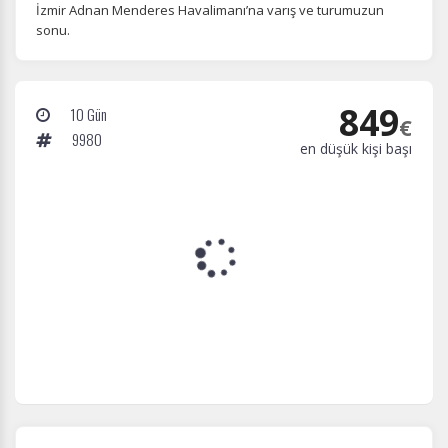
İzmir Adnan Menderes Havalimanı’na varış ve turumuzun
sonu.
849
10 Gün
€
9980
en düşük kişi başı