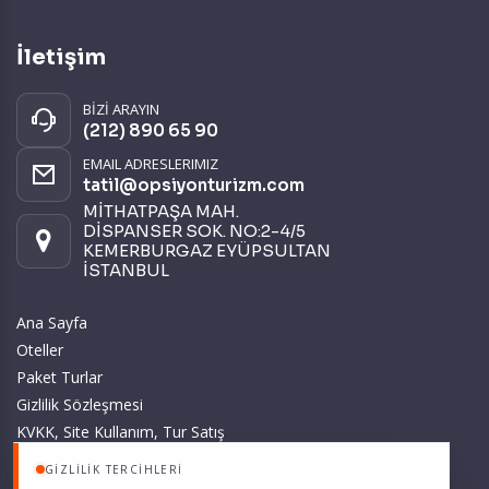
İletişim
BİZİ ARAYIN
(212) 890 65 90
EMAIL ADRESLERIMIZ
tatil@opsiyonturizm.com
MİTHATPAŞA MAH.
DİSPANSER SOK. NO:2-4/5
KEMERBURGAZ EYÜPSULTAN
İSTANBUL
Ana Sayfa
Oteller
Paket Turlar
Gizlilik Sözleşmesi
KVKK, Site Kullanım, Tur Satış
ve Üyelik Sözleşmesi
GIZLILIK TERCIHLERI