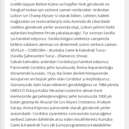
özellik taşıyan Belem Kulesi ve Kaşifler Anıtı görülecek ve
fotoğraf molası için serbest zaman verilecektir. Ardından
Lizbon ‘un Champ Elysee ‘si olarak bililen, cafeleri, kaliteli
mağazaları ve restoranlarıyla ünlü Avenida de Liberdade
caddesi görülecek yerler arasında olup, Lizbon şehrini farklı
açılardan keşfetme fırsatı yakalayacağız. Tur sonrası Sevilla
‘ya hareket ediyoruz. Sevilla bölgesi otelimize varışımızla
birlikre odaların alınması ve dinlenmek üzere serbest zaman.
SEVİLLA – CORDOBA – (Kurtuba Camii & Katedrali Turu) –
(Sevilla Şaheserleri Turu) – (Flamenco Show)
Sabah kahvaltısı ardından Cordoba’ya hareket ediyoruz.
Panoramik Cordoba şehir turumuzda, Roma İmparatorluğu
döneminde kurulan, 10.yy.’da İslam devleti himayesinde
Avrupa'nın en büyük şehri olan Cordoba' yı keşfediyoruz.
Günümüzde dahi İslam etkilerini görebildiğimiz ve 1984 yılında
UNESCO Dünya Kültür Mirasları Listesi’ne alınan kent
merkezinde gerçekleştireceğimiz şehir turumuzda 1000 yılı
bulan geçmişi ile Alcazar De Los Reyes Cristianos, Kraliyet
Sarayı, Roma Köprüsü panoramik olarak görülecek yerler
arasındadır. Cordoba ziyaretimiz sonrasında sunacağımız
serbest zaman dahilinde arzu eden misafirlerimiz Kurtuba
Camii & Katedrali Turu (45 Euro) programımıza katılabilirler.