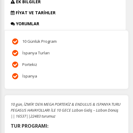
EK BİLGİLER
FİYAT VE TARİHLER
YORUMLAR
10 Günlük Program
İspanya Turları
Portekiz
İspanya
10 gün, İZMİR 'DEN MEGA PORTEKİZ & ENDULUS & ISPANYA TURU
PEGASUS HAVAYOLLARI İLE 10 GECE Lizbon Gidiş – Lizbon Dönüş
|| 16537||22483 turumuz
TUR PROGRAMI: