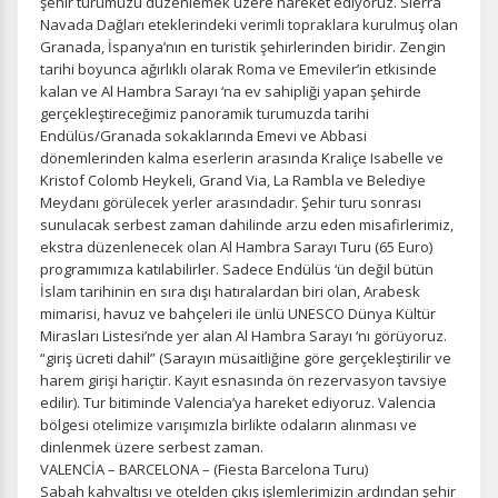
şehir turumuzu düzenlemek üzere hareket ediyoruz. Sierra
Navada Dağları eteklerindeki verimli topraklara kurulmuş olan
Granada, İspanya’nın en turistik şehirlerinden biridir. Zengin
tarihi boyunca ağırlıklı olarak Roma ve Emeviler’in etkisinde
kalan ve Al Hambra Sarayı ‘na ev sahipliği yapan şehirde
gerçekleştireceğimiz panoramik turumuzda tarihi
Endülüs/Granada sokaklarında Emevi ve Abbasi
dönemlerinden kalma eserlerin arasında Kraliçe Isabelle ve
Kristof Colomb Heykeli, Grand Via, La Rambla ve Belediye
Meydanı görülecek yerler arasındadır. Şehir turu sonrası
sunulacak serbest zaman dahilinde arzu eden misafirlerimiz,
ekstra düzenlenecek olan Al Hambra Sarayı Turu (65 Euro)
programımıza katılabilirler. Sadece Endülüs ‘ün değil bütün
İslam tarihinin en sıra dışı hatıralardan biri olan, Arabesk
mimarisi, havuz ve bahçeleri ile ünlü UNESCO Dünya Kültür
Mirasları Listesi’nde yer alan Al Hambra Sarayı ‘nı görüyoruz.
“giriş ücreti dahil” (Sarayın müsaitliğine göre gerçekleştirilir ve
harem girişi hariçtir. Kayıt esnasında ön rezervasyon tavsiye
edilir). Tur bitiminde Valencia’ya hareket ediyoruz. Valencia
bölgesi otelimize varışımızla birlikte odaların alınması ve
dinlenmek üzere serbest zaman.
VALENCİA – BARCELONA – (Fiesta Barcelona Turu)
Sabah kahvaltısı ve otelden çıkış işlemlerimizin ardından şehir