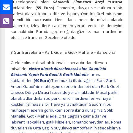
düzenlenecek olan
Görkemli
Flamenco Ateşi
turuna
katılabilirler.
(55 Euro)
Flamenko, duygu ve tutkunun bir
ifadesi olarak kabul edilir ve İspanya'nın kültürel mirasının
önemli bir parçasıdır. Hem dans hem de müzik olarak
flamenko, izleyicilere canlı ve heyecan verici bir deneyim
sunmaktadır. Burada geçireceğiniz güzel zamanın ardından
otelimize transfer. Geceleme otelde.
3.Gün Barselona – Park Güell & Gotik Mahalle – Barselona
Otelde alınacak sabah kahvaltısının ardından dileyen
misafirler
ekstra olarak düzenlenecek olan
Gaudi’nin
Görkemli Yapıtı Park Guell & Gotik Mahalle
turuna
katılabilirler.
(60 Euro)
Turumuzda ilk durağımız Park Guell.
ÇEREZ KULLANIM AYARLARINIZ
Antoni Gaudi’nin muhteşem eserlerinden biri olan Park Guell,
Çerez tercihlerinizi
belirleyin
.
Unesco Dünya Mirası listesinde yer almaktadır. Masal parkı
olarak adlandırılan bu park, renkli merdivenleri ve hayali
Daha fazla bilgi için
KVKK bilgilendirmemizi
,
çerez kullanım
ve
köşkleri ile masalsı bir hava yaratmaktadır. Gaudi’nin bu
gizlilik koşullarını
inceleyebilirsiniz.
muhteşem eserini gördükten sonra ikinci durağımız Gotik
Mahalle. Gotik Mahallede, Orta Çağ’dan kalma dar ve
labirentli sokakları, gotik kiliseleri, romantik meydanları, Roma
Zorunlu Çerezler
HER ZAMAN AKTIF
duvarları ile Orta Çağ'ın büyüleyici atmosferini hissedebilir ve