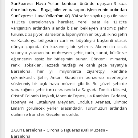
SunEpxress Hava Yolları kontuarı önünde uçuştan 3 saat
önce buluşma. Bagaj, bilet ve pasaport işlemlerinin ardından
SunExpress Hava Yolları’nın
XQ
894 sefer sayılı uçuşu ile saat
11.35’te Barselona’ya hareket. Yerel saat ile 13.15’te
varışımızın ardından alanda bizleri bekleyen aracımız şehir
turumuz başlıyor. Barselona, İspanya’nın en büyük ikinci şehri
ve Katalonya bölgesinin canlı ve büyüleyici başkenti olarak
dünya çapında ün kazanmış bir şehirdir. Akdeniz'in sıcak
sularıyla yıkanan bu muhteşem şehir, tarih, sanat, kültür ve
eğlencenin eşsiz bir birleşimini sunar. Görkemli mimarisi,
renkli sokakları, lezzetli mutfağı ve canlı gece hayatıyla
Barselona, her yıl milyonlarca ziyaretçiyi kendine
çekmektedir. Şehir, Antoni Gaudí'nin benzersiz eserleriyle
süslenmiş bir açık hava müzesi gibidir. Bu güzel şehirde
yapacağımız şehir turu esnasında La Sagrada Familia Kilisesi,
Cristof Colomb Heykeli, Montjuic Tepesi, La Ramblas Caddesi,
İspanya ve Catalunya Meydanı, Endülüs Arenası, Olimpic
Liman’ı görülecek yerler arasındadır. Turumuzun ardından
otelimize transfer. Geceleme otelde.
2.Gün Barselona – Girona & Figueras (Dali Müzesi) –
Barselona