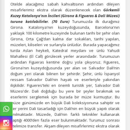
Otelde alacağımız sabah kahvaltısının ardından
dileyen
misafirlerimiz ekstra olarak düzenlenecek olan
Görkemli
Kuzey Katalonya’nın İncileri (Girona & Figueras & Dali Müzesi)
turuna katılabilirler. (70 Euro)
Turumuzda ilk durağımız
Girona. Katalonya'nın kuzeydoğusunda, Barcelona'nın
yaklaşık 100 kilometre kuzeyinde bulunan tarihi bir şehir olan
Girona, Orta Çağ’dan kalma dar sokakları, tarihi yapıları,
müzeleri, kiliseleri ve surlarıyla ünlüdür. Burada yapacağımız
turda Aslan heykeli, Katedral meydanı ve ünlü Yahudi
Mahallesi (El Call) görülecek yerler arasındadır. Turumuzun
ardından Figueras kentine doğru yola çıkıyoruz. Figueres,
Girona'nın kuzeydoğusunda yer alan ve Salvador Dali’nin
doğum yeri olarak bilinen bir şehirdir. Şehir, ünlü İspanyol
ressam Salvador Dali’nin hayatı ve eserleriyle yakından
ilişkilidir. Figueres'teki en önemli turistik yer, Salvador Dali
Müzesi'dir.
Dali doğduğu bu yere bir şeyler bırakmak ve
eserlerini sergilemek için burada bir müze kurmuştur. Bu
müze günümüzde en büyük Dali koleksiyonuna sahiptir ve
her yerini Dali tasarladığı için Dali’nin en büyük yapıtı olarak
anılmaktadır. Müzede, Dali’nin farklı teknikler kullanarak
yaptığı 4000’den fazla eser bulunmaktadır. Turumuz sonrası
otelimize transfer. Akşam dileyen misafirlerimiz ekstra olarak