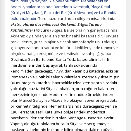
Oturum yönetimi, güvenlik ve temel site işlevleri için
tarihi dokuya hayranlıkla bakabilirsiniz. Mahalledeki en
gereklidir. Bu çerezler olmadan site düzgün çalışmaz ve
önemli yapılar arasında Barselona Katedrali, Plaça Reial
devre dışı bırakılamaz.
(Kraliyet Meydanı), Plaça del Rei (Kral Meydanı) ve La Rambla
bulunmaktadır.
Turumuzun ardından dileyen misafirlerimiz
ekstra olarak düzenlenecek Görkemli Sitges Turuna
katılabilirler
(40 Euro)
Sitges, Barselona'nın güneybatısında,
Akdeniz kıyısında yer alan şirin bir sahil kasabasıdır. Turkuaz
renkli denizi, güzel plajları ve canlı atmosferiyle ünlü olduğu
İstatistik Çerezleri
gibi aynı zamanda sanat ve kültür etkinlikleriyle de tanınır ve
Ziyaretçilerin siteyi nasıl kullandığını anonim olarak
birçok sanat galerisi, müze ve festivale ev sahipliği yapar.
ölçeriz. Hangi sayfaların popüler olduğunu ve
Gezimize San Bartolome-Santa Tecla katedralinin sihirli
kullanıcıların nerede zorluk yaşadığını anlamamıza
merdivenlerinden başlayarak tarihi sokaklarında
yardımcı olur.
kendimizden geçeceğiz. 17.yy. dan kalan bu katedral, eski bir
Romanesk ve Gotik kiliselerin kalıntıları üzerinde yükselmiştir.
Bu muhteşem katedrali hayranlıkla izledikten sonra sıradaki
yolculuğumuz tarihi Sitges sokakları, orta çağdan kalan kent
merkezinin içerisinde Modernizm’in nadide örneklerinden
olan Maricel Sarayı ve Müzesi koleksiyon severler için adeta
Pazarlama Çerezleri
bir cennet niteliğinde. Hemen karşısında duracağımız yer ise
Size ve ilgi alanlarınıza uygun reklamlar göstermek için
Cau Ferrat Müzesi, Katalunya bölgesindeki modernist
kullanılır. Kapatırsanız reklamları görmeye devam
hareketin liderlerinden biri olan Santiago Rusiñol’un evidir.
edersiniz, ancak daha az alakalı olabilirler.
Yapmış olduğu tablolarını burada Sitges’de sergilemeye
başlayınca beldenin bu kadar bilinir olmasındaki en büyük