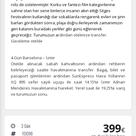
rolü de üstelenmiştir. Korku ve fantezi film kategorilerine
sahne olan her sene binlerce insanın akın ettiği Sitges
Festivalinin kutlandığı dar sokaklarda rengarenk evleri ve şirin
barları gördükten sonra, plaja doğru ilerleyerek zamanımızın
geri kalanını buradaki yerliler gibi günü eğlenerek
Tercihleri Kaydet
geçireceğiz. Turumuzun a
rdından otelimize transfer.
Geceleme otelde
4.Gün Barselona – İzmir
Otelde alınacak sabah kahvaltısının ardından rehberin
belirleyeceği saatte havalimanına transfer. Bagaj, bilet ve
pasaport işlemlerinin ardından SunExpress Hava Yollarının
XQ 895 sefer sayılı uçuşu ile saat 14.15’te İzmir Adnan
Menderes Havalimanına hareket. Yerel saat ile 19.25’te varış
ve turumuzun sonu.
399
3 Gün
€
10096