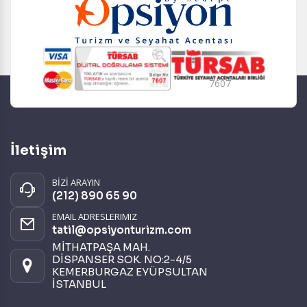
7607
İletişim
BİZİ ARAYIN
(212) 890 65 90
EMAIL ADRESLERIMIZ
tatil@opsiyonturizm.com
MİTHATPAŞA MAH.
DİSPANSER SOK. NO:2-4/5
KEMERBURGAZ EYÜPSULTAN
İSTANBUL