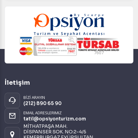
7607
İletişim
BİZİ ARAYIN
(212) 890 65 90
EMAIL ADRESLERIMIZ
tatil@opsiyonturizm.com
MİTHATPAŞA MAH.
DİSPANSER SOK. NO:2-4/5
KEMERBURGAZ EYÜPSULTAN