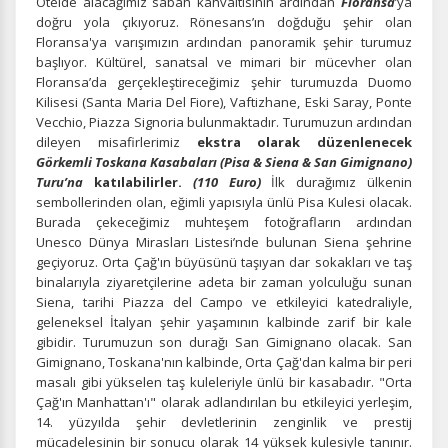
Otelde alacağımız sabah kahvaltısının ardından
Floransa
’ya
kullanıcıların nerede zorluk yaşadığını anlamamıza
doğru yola çıkıyoruz. Rönesans’ın doğduğu şehir olan
yardımcı olur.
Floransa'ya varışımızın ardından panoramik şehir turumuz
başlıyor. Kültürel, sanatsal ve mimari bir mücevher olan
Floransa’da gerçekleştireceğimiz şehir turumuzda Duomo
Kilisesi (Santa Maria Del Fiore), Vaftizhane, Eski Saray, Ponte
Vecchio, Piazza Signoria bulunmaktadır. Turumuzun ardından
dileyen misafirlerimiz
ekstra olarak düzenlenecek
Pazarlama Çerezleri
Görkemli Toskana Kasabaları (Pisa & Siena & San Gimignano)
Size ve ilgi alanlarınıza uygun reklamlar göstermek için
Turu’na
katılabilirler.
(110 Euro)
İlk durağımız ülkenin
kullanılır. Kapatırsanız reklamları görmeye devam
sembollerinden olan, eğimli yapısıyla ünlü Pisa Kulesi olacak.
edersiniz, ancak daha az alakalı olabilirler.
Burada çekeceğimiz muhteşem fotoğrafların ardından
Unesco Dünya Mirasları Listesi’nde bulunan Siena şehrine
geçiyoruz. Orta Çağ'ın büyüsünü taşıyan dar sokakları ve taş
binalarıyla ziyaretçilerine adeta bir zaman yolculuğu sunan
Siena, tarihi Piazza del Campo ve etkileyici katedraliyle,
geleneksel İtalyan şehir yaşamının kalbinde zarif bir kale
gibidir. Turumuzun son durağı San Gimignano olacak. San
Tercihleri Kaydet
Gimignano, Toskana'nın kalbinde, Orta Çağ'dan kalma bir peri
masalı gibi yükselen taş kuleleriyle ünlü bir kasabadır. "Orta
Çağ'ın
Manhattan'ı" olarak adlandırılan bu etkileyici yerleşim,
14. yüzyılda şehir devletlerinin zenginlik ve prestij
mücadelesinin bir sonucu olarak 14 yüksek kulesiyle tanınır.