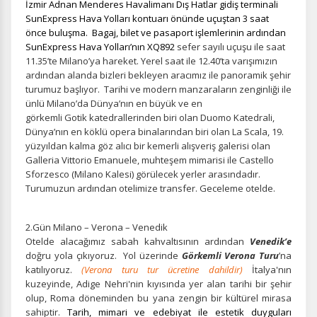
İzmir Adnan Menderes Havalimanı Dış Hatlar gidiş terminali
SunExpress Hava Yolları kontuarı önünde uçuştan 3 saat
önce buluşma. Bagaj, bilet ve pasaport işlemlerinin ardından
SunExpress Hava Yolları’nın
XQ892
sefer sayılı uçuşu ile saat
11.35’te Milano’ya hareket. Yerel saat ile 12.40’ta varışımızın
ardından alanda bizleri bekleyen aracımız ile panoramik şehir
turumuz başlıyor.
Tarihi ve modern manzaraların zenginliği ile
ünlü Milano’da Dünya’nın en büyük ve en
görkemli Gotik katedrallerinden biri olan Duomo Katedrali,
Dünya’nın en köklü opera binalarından biri olan La Scala, 19.
yüzyıldan kalma göz alıcı bir kemerli alışveriş galerisi olan
Galleria Vittorio Emanuele, muhteşem mimarisi ile Castello
Sforzesco (Milano Kalesi) görülecek yerler arasındadır.
Turumuzun ardından otelimize transfer. Geceleme otelde.
2.Gün Milano – Verona – Venedik
Otelde alacağımız sabah kahvaltısının ardından
Venedik’e
doğru yola çıkıyoruz. Yol üzerinde
Görkemli Verona Turu
’na
katılıyoruz.
(Verona turu tur ücretine dahildir)
İtalya'nın
kuzeyinde, Adige Nehri'nin kıyısında yer alan tarihi bir şehir
olup, Roma döneminden bu yana zengin bir kültürel mirasa
sahiptir.
Tarih, mimari ve edebiyat ile estetik duyguları