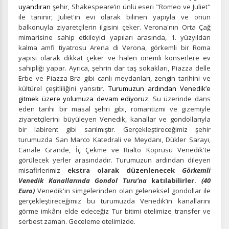
uyandıran
şehir, Shakespeare’in ünlü eseri "Romeo ve Juliet"
ile tanınır; Juliet'in evi olarak bilinen yapıyla ve onun
balkonuyla ziyaretçilerin ilgisini çeker. Verona'nın Orta Çağ
mimarisine sahip etkileyici yapıları arasında, 1. yüzyıldan
kalma amfi tiyatrosu Arena di Verona, görkemli bir Roma
yapısı olarak dikkat çeker ve halen önemli konserlere ev
sahipliği yapar. Ayrıca, şehrin dar taş sokakları, Piazza delle
Erbe ve Piazza Bra gibi canlı meydanları, zengin tarihini ve
kültürel çeşitliliğini yansıtır.
Turumuzun ardından Venedik’e
gitmek üzere yolumuza devam ediyoruz.
Su üzerinde dans
eden tarihi bir masal şehri gibi, romantizmi ve gizemiyle
ziyaretçilerini büyüleyen Venedik, kanallar ve gondollarıyla
bir labirent gibi sarılmıştır. Gerçekleştireceğimiz şehir
turumuzda
San Marco Katedrali ve Meydanı, Dükler Sarayı,
Canale Grande, İç Çekme ve Rialto Köprüsü Venedik'te
görülecek yerler arasındadır. Turumuzun ardından dileyen
misafirlerimiz
ekstra olarak düzenlenecek
Görkemli
Venedik Kanallarında Gondol Turu’na
katılabilirler.
(40
Euro)
Venedik'in simgelerinden olan geleneksel gondollar ile
gerçekleştireceğimiz bu turumuzda Venedik’in kanallarını
görme imkânı elde edeceğiz Tur bitimi otelimize transfer ve
serbest zaman. Geceleme otelimizde.