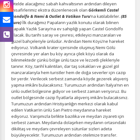
Otelde alacağımız sabah kahvaltısının ardından dileyen
misafirlerimiz ekstra düzenlenecek olan
Görkemli
Castel
Gondolfo & Nemi & Outlet & Vatikan Turu
’na katılabilirler.
(85
Euro)
İlk durağımız Papaların yazlık konutu olarak bilinen
Papalık Yazlık Sarayı’na ev sahipliği yapan Castel Gondolfo
olacak. Bu tarihi saray ve çevresi, etkileyici manzaraları ve
güzel bahçeleriyle ünlüdür. Ardından Nemi Köyü’ne hareket
ediyoruz. Volkanik krater içerisinde oluşmuş Nemi Gölü
çevresinde yer alan bu köy ayrıca çilek köyü olarak da
bilinmektedir çünkü bölge ünlü taze ve lezzetli çilekleriyle
tanınır. Köy, tarihî kalıntıları, dar taş sokakları ve güzel göl
manzaralarıyla hem turistler hem de doğa severler için cazip
bir yerdir. Verilecek serbest zamanda köyde gezerek alışveriş
yapma imkânı bulacaksınız. Turumuzun ardından İtalya’nın en
ünlü outlet bölgesine gidiyor ve serbest zaman veriyoruz. Bu
outlet bölgesinde cazip fiyatlarla alışveriş imkânı bulacaksınız.
Turumuzun ardından Hristiyanlığın merkezi olarak kabul
edilen Vatikan’ın ünlü San Pietro meydanına hareket
ediyoruz. Varışımızla birlikte bazilika ve meydan ziyareti için
serbest zaman. Meydanda dolaşırken meydanın ortasındaki
dikilitaş ve meydanı çevreleyen sütunlar sizleri adeta
büyüleyecektir. Turumuzun ardından otelimize transfer.