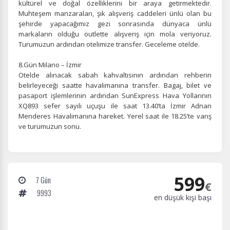
kültürel ve doğal özelliklerini bir araya getirmektedir.
Muhteşem manzaraları, şık alışveriş caddeleri ünlü olan bu
şehirde yapacağımız gezi sonrasında dünyaca ünlü
markaların olduğu outlette alışveriş için mola veriyoruz.
Turumuzun ardından otelimize transfer. Geceleme otelde.
8.Gün Milano – İzmir
Otelde alınacak sabah kahvaltısının ardından rehberin
belirleyeceği saatte havalimanına transfer. Bagaj, bilet ve
pasaport işlemlerinin ardından SunExpress Hava Yollarının
XQ893 sefer sayılı uçuşu ile saat 13.40’ta İzmir Adnan
Menderes Havalimanına hareket. Yerel saat ile 18.25’te varış
ve turumuzun sonu.
599
7 Gün
€
9993
en düşük kişi başı