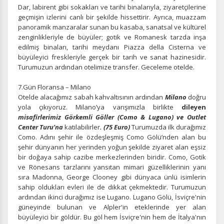
Dar, labirent gibi sokakları ve tarihi binalarıyla, ziyaretçilerine
geçmişin izlerini canlı bir şekilde hissettirir. Ayrıca, muazzam
panoramik manzaralar sunan bu kasaba, sanatsal ve kültürel
zenginlikleriyle de büyüler; gotik ve Romanesk tarzda inşa
edilmiş binaları, tarihi meydanı Piazza della Cisterna ve
büyüleyici freskleriyle gerçek bir tarih ve sanat hazinesidir.
Turumuzun ardından otelimize transfer. Geceleme otelde.
7.Gün Floransa – Milano
Otelde alacağımız sabah kahvaltısının ardından
Milano
doğru
yola çıkıyoruz. Milano’ya varışımızla birlikte
dileyen
misafirlerimiz Görkemli Göller (Como & Lugano) ve Outlet
Center Turu’na
katılabilirler
. (75 Euro)
Turumuzda ilk durağımız
Como. Adını şehir ile özdeşleşmiş Como Gölü’nden alan bu
şehir dünyanın her yerinden yoğun şekilde ziyaret alan eşsiz
bir doğaya sahip cazibe merkezlerinden biridir. Como, Gotik
ve Rönesans tarzlarını yansıtan mimari güzelliklerinin yanı
sıra Madonna, George Clooney gibi dünyaca ünlü isimlerin
sahip oldukları evleri ile de dikkat çekmektedir. Turumuzun
ardından ikinci durağımız ise Lugano. Lugano Gölü, İsviçre'nin
güneyinde bulunan ve Alpler'in eteklerinde yer alan
büyüleyici bir göldür. Bu göl hem İsviçre'nin hem de İtalya'nın