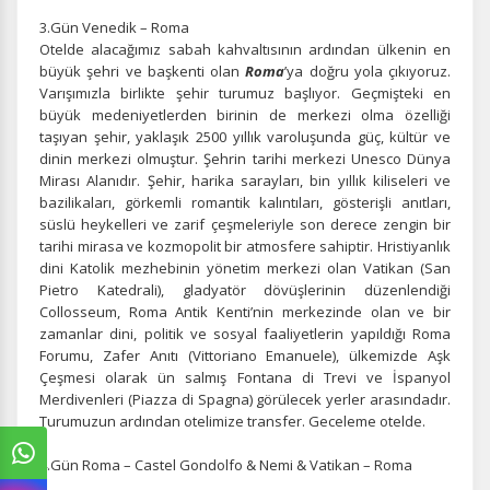
3.Gün Venedik – Roma
Otelde alacağımız sabah kahvaltısının ardından ülkenin en
büyük şehri ve başkenti olan
Roma
’ya doğru yola çıkıyoruz.
Varışımızla birlikte şehir turumuz başlıyor. Geçmişteki en
büyük medeniyetlerden birinin de merkezi olma özelliği
taşıyan şehir, yaklaşık 2500 yıllık varoluşunda güç, kültür ve
dinin merkezi olmuştur. Şehrin tarihi merkezi Unesco Dünya
Mirası Alanıdır. Şehir, harika sarayları, bin yıllık kiliseleri ve
bazilikaları, görkemli romantik kalıntıları, gösterişli anıtları,
süslü heykelleri ve zarif çeşmeleriyle son derece zengin bir
tarihi mirasa ve kozmopolit bir atmosfere sahiptir. Hristiyanlık
dini Katolik mezhebinin yönetim merkezi olan Vatikan (San
Pietro Katedrali), gladyatör dövüşlerinin düzenlendiği
Collosseum, Roma Antik Kenti’nin merkezinde olan ve bir
zamanlar dini, politik ve sosyal faaliyetlerin yapıldığı Roma
Forumu, Zafer Anıtı (Vittoriano Emanuele), ülkemizde Aşk
Çeşmesi olarak ün salmış Fontana di Trevi ve İspanyol
Merdivenleri (Piazza di Spagna) görülecek yerler arasındadır.
Turumuzun ardından otelimize transfer. Geceleme otelde.
4.Gün Roma – Castel Gondolfo & Nemi & Vatikan – Roma