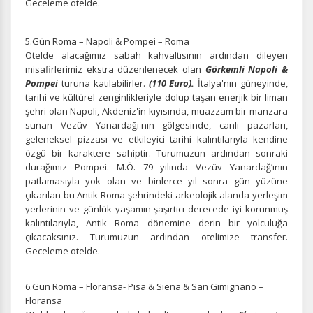
Geceleme otelde.
5.Gün Roma – Napoli & Pompei – Roma
ÇEREZ KULLANIM AYARLARINIZ
Otelde alacağımız sabah kahvaltısının ardından dileyen
Çerez tercihlerinizi
belirleyin
.
misafirlerimiz ekstra düzenlenecek olan
Görkemli
Napoli &
Pompei
turuna katılabilirler.
(110 Euro).
İtalya'nın güneyinde,
Daha fazla bilgi için
KVKK bilgilendirmemizi
,
çerez kullanım
ve
tarihi ve kültürel zenginlikleriyle dolup taşan enerjik bir liman
gizlilik koşullarını
inceleyebilirsiniz.
şehri olan Napoli, Akdeniz'in kıyısında, muazzam bir manzara
sunan Vezüv Yanardağı'nın gölgesinde, canlı pazarları,
geleneksel pizzası ve etkileyici tarihi kalıntılarıyla kendine
özgü bir karaktere sahiptir. Turumuzun ardından sonraki
Zorunlu Çerezler
HER ZAMAN AKTIF
durağımız Pompei. M.Ö. 79 yılında Vezüv Yanardağ’ının
Oturum yönetimi, güvenlik ve temel site işlevleri için
patlamasıyla yok olan ve binlerce yıl sonra gün yüzüne
gereklidir. Bu çerezler olmadan site düzgün çalışmaz ve
çıkarılan bu Antik Roma şehrindeki arkeolojik alanda yerleşim
devre dışı bırakılamaz.
yerlerinin ve günlük yaşamın şaşırtıcı derecede iyi korunmuş
kalıntılarıyla, Antik Roma dönemine derin bir yolculuğa
çıkacaksınız. Turumuzun ardından otelimize transfer.
Geceleme otelde.
İstatistik Çerezleri
6.Gün Roma – Floransa- Pisa & Siena & San Gimignano –
Ziyaretçilerin siteyi nasıl kullandığını anonim olarak
Floransa
ölçeriz. Hangi sayfaların popüler olduğunu ve