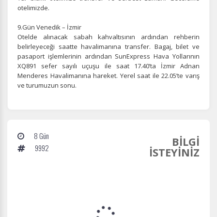
otelimizde.
9.Gün Venedik – İzmir
Otelde alınacak sabah kahvaltısının ardından rehberin
belirleyeceği saatte havalimanına transfer. Bagaj, bilet ve
pasaport işlemlerinin ardından SunExpress Hava Yollarının
XQ891 sefer sayılı uçuşu ile saat 17.40’ta İzmir Adnan
Menderes Havalimanına hareket. Yerel saat ile 22.05’te varış
ve turumuzun sonu.
8 Gün
BİLGİ
9992
İSTEYİNİZ