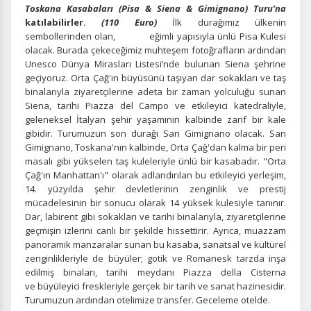
yardımcı olur.
Toskana Kasabaları (Pisa & Siena & Gimignano) Turu’na
katılabilirler.
(110 Euro)
İlk durağımız ülkenin
sembollerinden olan, eğimli yapısıyla ünlü Pisa Kulesi
olacak. Burada çekeceğimiz muhteşem fotoğrafların ardından
Unesco Dünya Mirasları Listesi’nde bulunan Siena şehrine
geçiyoruz. Orta Çağ'ın büyüsünü taşıyan dar sokakları ve taş
Pazarlama Çerezleri
binalarıyla ziyaretçilerine adeta bir zaman yolculuğu sunan
Size ve ilgi alanlarınıza uygun reklamlar göstermek için
Siena, tarihi Piazza del Campo ve etkileyici katedraliyle,
kullanılır. Kapatırsanız reklamları görmeye devam
geleneksel İtalyan şehir yaşamının kalbinde zarif bir kale
edersiniz, ancak daha az alakalı olabilirler.
gibidir. Turumuzun son durağı San Gimignano olacak. San
Gimignano, Toskana'nın kalbinde, Orta Çağ'dan kalma bir peri
masalı gibi yükselen taş kuleleriyle ünlü bir kasabadır. "Orta
Çağ'ın Manhattan'ı" olarak adlandırılan bu etkileyici yerleşim,
14. yüzyılda şehir devletlerinin zenginlik ve prestij
mücadelesinin bir sonucu olarak 14 yüksek kulesiyle tanınır.
Dar, labirent gibi sokakları ve tarihi binalarıyla, ziyaretçilerine
Tercihleri Kaydet
geçmişin izlerini canlı bir şekilde hissettirir. Ayrıca, muazzam
panoramik manzaralar sunan bu kasaba, sanatsal ve kültürel
zenginlikleriyle de büyüler; gotik ve Romanesk tarzda inşa
edilmiş binaları, tarihi meydanı Piazza della Cisterna
ve
büyüleyici freskleriyle gerçek bir tarih ve sanat hazinesidir.
Turumuzun ardından otelimize transfer. Geceleme otelde.