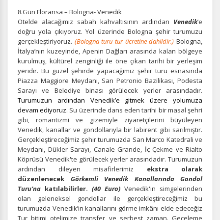
8.Gün Floransa – Bologna- Venedik
Otelde alacağımız sabah kahvaltısının ardından
Venedik
’e
doğru yola çıkıyoruz. Yol üzerinde Bologna şehir turumuzu
gerçekleştiriyoruz.
(Bologna turu tur ücretine dahildir.)
Bologna,
İtalya’nın kuzeyinde, Apenin Dağları arasında kalan bölgeye
kurulmuş, kültürel zenginliği ile öne çıkan tarihi bir yerleşim
yeridir. Bu güzel şehirde yapacağımız şehir turu esnasında
Piazza Maggiore Meydanı, San Petronio Bazilikası, Podesta
Sarayı ve Belediye binası görülecek yerler arasındadır.
Turumuzun ardından Venedik’e gitmek üzere yolumuza
devam ediyoruz.
Su üzerinde dans eden tarihi bir masal şehri
gibi, romantizmi ve gizemiyle ziyaretçilerini büyüleyen
Venedik, kanallar ve gondollarıyla bir labirent gibi sarılmıştır.
Gerçekleştireceğimiz şehir turumuzda
San Marco Katedrali ve
Meydanı, Dükler Sarayı, Canale Grande, İç Çekme ve Rialto
Köprüsü Venedik'te görülecek yerler arasındadır. Turumuzun
ardından dileyen misafirlerimiz
ekstra olarak
düzenlenecek
Görkemli Venedik Kanallarında Gondol
Turu’na
katılabilirler.
(40 Euro)
Venedik'in simgelerinden
olan geleneksel gondollar ile gerçekleştireceğimiz bu
turumuzda Venedik’in kanallarını görme imkânı elde edeceğiz
Tur bitimi otelimize transfer ve serbest zaman. Geceleme