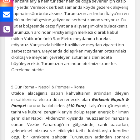
manzaralarıyla hem turistler hem de doğa severler için cazip
bir yerdir. Verilecek serbest zamanda köyde gezerek alışveriş
yapma imkânı bulacaksınız. Turumuzun ardından İtalya’nın en
ünlü outlet bölgesine gidiyor ve serbest zaman veriyoruz. Bu
outlet bölgesinde cazip fiyatlarla alışveriş imkânı bulacaksınız.
Turumuzun ardından Hristiyanlığın merkezi olarak kabul
edilen Vatikan’ın ünlü San Pietro meydanına hareket
ediyoruz. Varışımızla birlikte bazilika ve meydan ziyareti için
serbest zaman. Meydanda dolaşırken meydanın ortasındaki
dikilitaş ve meydanı çevreleyen sütunlar sizleri adeta
büyüleyecektir. Turumuzun ardından otelimize transfer.
Geceleme otelde.
5.Gün Roma – Napoli & Pompei – Roma
Otelde alacağımız sabah kahvaltısının ardından dileyen
misafirlerimiz ekstra düzenlenecek olan
Görkemli
Napoli &
Pompei
turuna katılabilirler.
(110 Euro).
İtalya'nın güneyinde,
tarihi ve kültürel zenginlikleriyle dolup taşan enerjik bir liman
şehri olan Napoli, Akdeniz'in kıyısında, muazzam bir manzara
sunan Vezüv Yanardağı'nın gölgesinde, canlı pazarları,
geleneksel pizzası ve etkileyici tarihi kalıntılarıyla kendine
özgü bir karaktere sahiptir. Turumuzun ardından sonraki