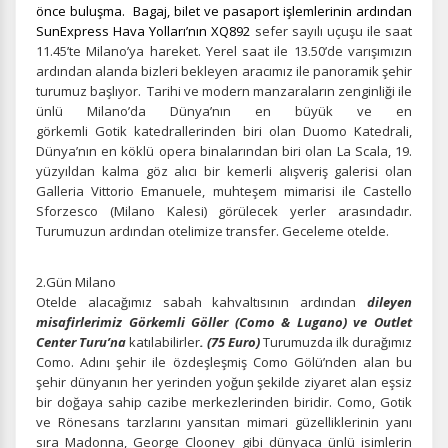
önce buluşma. Bagaj, bilet ve pasaport işlemlerinin ardından
SunExpress Hava Yolları’nın
XQ892
sefer sayılı uçuşu ile saat
11.45’te Milano’ya hareket. Yerel saat ile 13.50’de varışımızın
ardından alanda bizleri bekleyen aracımız ile panoramik şehir
turumuz başlıyor.
Tarihi ve modern manzaraların zenginliği ile
ünlü Milano’da Dünya’nın en büyük ve en
görkemli Gotik katedrallerinden biri olan Duomo Katedrali,
Dünya’nın en köklü opera binalarından biri olan La Scala, 19.
yüzyıldan kalma göz alıcı bir kemerli alışveriş galerisi olan
Galleria Vittorio Emanuele, muhteşem mimarisi ile Castello
Sforzesco (Milano Kalesi) görülecek yerler arasındadır.
Turumuzun ardından otelimize transfer. Geceleme otelde.
2.Gün Milano
Otelde alacağımız sabah kahvaltısının ardından
dileyen
misafirlerimiz Görkemli Göller (Como & Lugano) ve Outlet
Center Turu’na
katılabilirler
. (75 Euro)
Turumuzda ilk durağımız
Como. Adını şehir ile özdeşleşmiş Como Gölü’nden alan bu
şehir dünyanın her yerinden yoğun şekilde ziyaret alan eşsiz
bir doğaya sahip cazibe merkezlerinden biridir. Como, Gotik
ve Rönesans tarzlarını yansıtan mimari güzelliklerinin yanı
sıra Madonna, George Clooney gibi dünyaca ünlü isimlerin