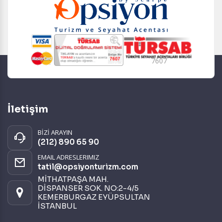
7607
İletişim
BİZİ ARAYIN
(212) 890 65 90
EMAIL ADRESLERIMIZ
tatil@opsiyonturizm.com
MİTHATPAŞA MAH.
DİSPANSER SOK. NO:2-4/5
KEMERBURGAZ EYÜPSULTAN
İSTANBUL