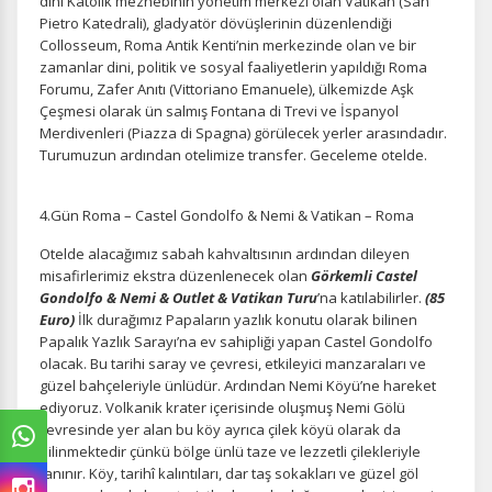
dini Katolik mezhebinin yönetim merkezi olan Vatikan (San
Pietro Katedrali), gladyatör dövüşlerinin düzenlendiği
Collosseum, Roma Antik Kenti’nin merkezinde olan ve bir
zamanlar dini, politik ve sosyal faaliyetlerin yapıldığı Roma
Forumu, Zafer Anıtı (Vittoriano Emanuele), ülkemizde Aşk
Çeşmesi olarak ün salmış Fontana di Trevi ve İspanyol
Merdivenleri (Piazza di Spagna) görülecek yerler arasındadır.
Turumuzun ardından otelimize transfer. Geceleme otelde.
4.Gün Roma – Castel Gondolfo & Nemi & Vatikan – Roma
Otelde alacağımız sabah kahvaltısının ardından dileyen
misafirlerimiz ekstra düzenlenecek olan
Görkemli
Castel
Gondolfo & Nemi & Outlet & Vatikan Turu
’na katılabilirler.
(85
Euro)
İlk durağımız Papaların yazlık konutu olarak bilinen
Papalık Yazlık Sarayı’na ev sahipliği yapan Castel Gondolfo
olacak. Bu tarihi saray ve çevresi, etkileyici manzaraları ve
güzel bahçeleriyle ünlüdür. Ardından Nemi Köyü’ne hareket
ediyoruz. Volkanik krater içerisinde oluşmuş Nemi Gölü
çevresinde yer alan bu köy ayrıca çilek köyü olarak da
bilinmektedir çünkü bölge ünlü taze ve lezzetli çilekleriyle
tanınır. Köy, tarihî kalıntıları, dar taş sokakları ve güzel göl