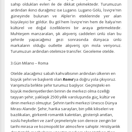
sahip oldukları evleri ile de dikkat çekmektedir. Turumuzun
ardından ikinci durağımız ise Lugano. Lugano Gölü, İsviçre'nin
güneyinde bulunan ve Alpler'in eteklerinde yer alan
büyüleyici bir göldür. Bu göl hem İsviçre'nin hem de İtalya'nın
kültürel ve doğal özelliklerini bir araya getirmektedir.
Muhteşem manzaraları, şık alışveriş caddeleri ünlü olan bu
şehirde yapacağımız gezi sonrasında dünyaca ünlü
markaların olduğu outlette alışveriş için mola veriyoruz.
Turumuzun ardından otelimize transfer. Geceleme otelde.
3.Gün Milano – Roma
Otelde alacağımız sabah kahvaltısının ardından ülkenin en
büyük şehri ve başkenti olan
Roma
’ya doğru yola çıkıyoruz.
Varışımızla birlikte şehir turumuz başlıyor. Geçmişteki en
büyük medeniyetlerden birinin de merkezi olma özelliği
taşıyan şehir, yaklaşık 2500 yıllık varoluşunda güç, kültür ve
dinin merkezi olmuştur. Şehrin tarihi merkezi Unesco Dünya
Mirası Alanıdır. Şehir, harika sarayları, bin yıllık kiliseleri ve
bazilikaları, görkemli romantik kalıntıları, gösterişli anıtları,
süslü heykelleri ve zarif çeşmeleriyle son derece zengin bir
tarihi mirasa ve kozmopolit bir atmosfere sahiptir. Hristiyanlık