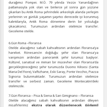
durağımız Pompei. M.Ö. 79 yılında Vezüv Yanardağ’ının
patlamasıyla yok olan ve binlerce yıl sonra gün yüzüne
ÇEREZ KULLANIM AYARLARINIZ
çıkarılan bu Antik Roma şehrindeki arkeolojik alanda yerleşim
yerlerinin ve günlük yaşamın şaşırtıcı derecede iyi korunmuş
Çerez tercihlerinizi
belirleyin
.
kalıntılarıyla, Antik Roma dönemine derin bir yolculuğa
çıkacaksınız. Turumuzun ardından otelimize transfer.
Daha fazla bilgi için
KVKK bilgilendirmemizi
,
çerez kullanım
ve
gizlilik koşullarını
inceleyebilirsiniz.
Geceleme otelde.
6.Gün Roma –Floransa
Zorunlu Çerezler
HER ZAMAN AKTIF
Otelde alacağımız sabah kahvaltısının ardından Floransa’ya
hareket. Rönesans’ın doğduğu şehir olan Floransa'ya
Oturum yönetimi, güvenlik ve temel site işlevleri için
varışımızın ardından panoramik şehir turumuz başlıyor.
gereklidir. Bu çerezler olmadan site düzgün çalışmaz ve
Kültürel, sanatsal ve mimari bir mücevher olan Floransa’da
devre dışı bırakılamaz.
gerçekleştireceğimiz şehir turumuzda Duomo Kilisesi (Santa
Maria Del Fiore), Vaftizhane, Eski Saray, Ponte Vecchio, Piazza
Signoria bulunmaktadır. Turumuzun ardından otelimize
transfer ve serbest zaman. Geceleme Montecatini’deki
otelimizde.
İstatistik Çerezleri
7.Gün Floransa – Pisa & Siena & San Gimignano – Floransa
Ziyaretçilerin siteyi nasıl kullandığını anonim olarak
Otelde alacağımız sabah kahvaltısının ardından dileyen
ölçeriz. Hangi sayfaların popüler olduğunu ve
kullanıcıların nerede zorluk yaşadığını anlamamıza
misafirlerimiz
ekstra olarak düzenlenecek
Görkemli