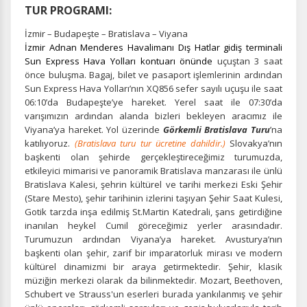
TUR PROGRAMI:
İzmir – Budapeşte – Bratislava – Viyana
İzmir Adnan Menderes Havalimanı Dış Hatlar gidiş terminali
Sun Express Hava Yolları kontuarı önünde
uçuştan 3 saat
önce buluşma.
Bagaj, bilet ve pasaport işlemlerinin ardından
Sun Express Hava Yolları’nın XQ856 sefer sayılı uçuşu ile saat
06:10’da Budapeşte’ye hareket. Yerel saat ile 07:30’da
varışımızın ardından alanda bizleri bekleyen aracımız ile
Viyana’ya hareket.
Yol üzerinde
Görkemli
Bratislava Turu
’na
katılıyoruz.
(Bratislava turu tur ücretine dahildir.)
Slovakya’nın
başkenti olan şehirde gerçekleştireceğimiz turumuzda,
etkileyici mimarisi ve panoramik Bratislava manzarası ile ünlü
Bratislava Kalesi, şehrin kültürel ve tarihi merkezi Eski Şehir
(Stare Mesto), şehir tarihinin izlerini taşıyan Şehir Saat Kulesi,
Gotik tarzda inşa edilmiş St.Martin Katedrali, şans getirdiğine
inanılan heykel Cumil göreceğimiz yerler arasındadır.
Turumuzun ardından Viyana’ya hareket.
Avusturya’nın
başkenti olan şehir, zarif bir imparatorluk mirası ve modern
kültürel dinamizmi bir araya getirmektedir. Şehir, klasik
müziğin merkezi olarak da bilinmektedir. Mozart, Beethoven,
Schubert ve Strauss'un eserleri burada yankılanmış ve şehir