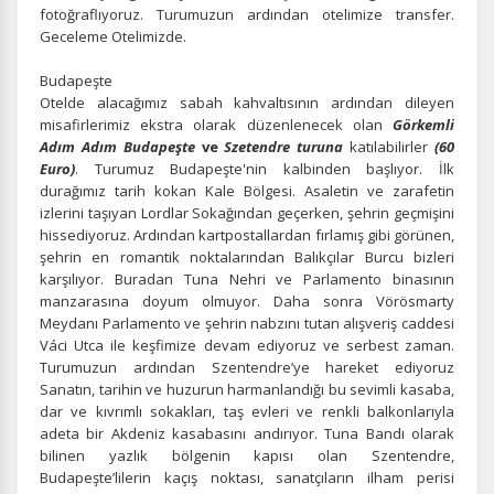
fotoğraflıyoruz. Turumuzun ardından otelimize transfer.
Geceleme Otelimizde.
Budapeşte
Otelde alacağımız sabah kahvaltısının ardından dileyen
misafirlerimiz ekstra olarak düzenlenecek olan
Görkemli
Adım Adım Budapeşte
ve
Szetendre turuna
katılabilirler
(60
Euro)
. Turumuz Budapeşte'nin kalbinden başlıyor. İlk
durağımız tarih kokan Kale Bölgesi. Asaletin ve zarafetin
izlerini taşıyan Lordlar Sokağından geçerken, şehrin geçmişini
hissediyoruz. Ardından kartpostallardan fırlamış gibi görünen,
şehrin en romantik noktalarından Balıkçılar Burcu bizleri
karşılıyor. Buradan Tuna Nehri ve Parlamento binasının
manzarasına doyum olmuyor. Daha sonra Vörösmarty
Meydanı Parlamento ve şehrin nabzını tutan alışveriş caddesi
Váci Utca ile keşfimize devam ediyoruz ve serbest zaman.
Turumuzun ardından Szentendre’ye hareket ediyoruz
Sanatın, tarihin ve huzurun harmanlandığı bu sevimli kasaba,
dar ve kıvrımlı sokakları, taş evleri ve renkli balkonlarıyla
adeta bir Akdeniz kasabasını andırıyor. Tuna Bandı olarak
bilinen yazlık bölgenin kapısı olan Szentendre,
Budapeşte’lilerin kaçış noktası, sanatçıların ilham perisi