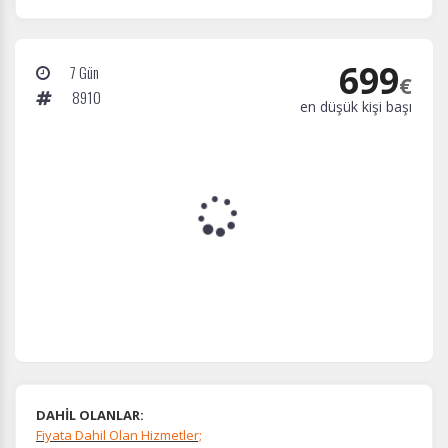
699
7 Gün
€
8910
en düşük kişi başı
DAHİL OLANLAR:
Fiyata Dahil Olan Hizmetler;