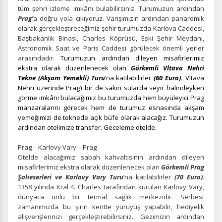
tüm şehri izleme imkânı bulabilirsiniz. Turumuzun ardından
Prag’
a doğru yola çıkıyoruz. Varışımızın ardından panaromik
olarak gerçekleştireceğimiz şehir turumuzda Karlova Caddesi,
Başbakanlık Binası, Charles Köprüsü, Eski Şehir Meydanı,
Astronomik Saat ve Paris Caddesi görülecek önemli yerler
arasındadır.
Turumuzun ardından dileyen misafirlerimiz
ekstra olarak düzenlenecek olan
Görkemli Vltava Nehri
Tekne (Akşam Yemekli) Turu
’na katılabilirler
(60 Euro).
Vltava
Nehri üzerinde Prag’ı bir de sakin sularda seyir halindeyken
görme imkânı bulacağımız bu turumuzda hem büyüleyici Prag
manzaralarını görecek hem de turumuz esnasında akşam
yemeğimizi de teknede açık büfe olarak alacağız. Turumuzun
ardından otelimize transfer. Geceleme otelde.
Prag – Karlovy Vary – Prag
Otelde alacağımız sabah kahvaltısının ardından dileyen
ÇEREZ KULLANIM AYARLARINIZ
misafirlerimiz ekstra olarak düzenlenecek olan
Görkemli Prag
Çerez tercihlerinizi
belirleyin
.
Şaheserleri ve Karlovy Vary
Turu
’na katılabilirler
(70 Euro)
.
1358 yılında Kral 4. Charles tarafından kurulan Karlovy Vary,
Daha fazla bilgi için
KVKK bilgilendirmemizi
,
çerez kullanım
ve
dünyaca ünlü bir termal sağlık merkezidir. Serbest
gizlilik koşullarını
inceleyebilirsiniz.
zamanımızda bu şirin kentte yürüyüş yapabilir, hediyelik
alışverişlerinizi gerçekleştirebilirsiniz. Gezimizin ardından