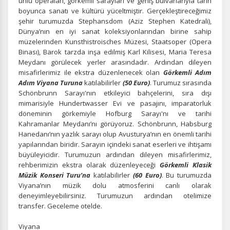
ünlü operaları, görkemli sarayları ve geniş bulvarlarıyla tarih
boyunca sanatı ve kültürü yüceltmiştir. Gerçekleştireceğimiz
şehir turumuzda Stephansdom (Aziz Stephen Katedrali),
Dünya’nın en iyi sanat koleksiyonlarından birine sahip
müzelerinden Kunsthistroisches Müzesi, Staatsoper (Opera
Binası), Barok tarzda inşa edilmiş Karl Kilisesi, Maria Teresa
Meydanı görülecek yerler arasındadır. Ardından dileyen
misafirlerimiz ile ekstra düzenlenecek olan
Görkemli Adım
Adım Viyana Turuna
katılabilirler
(50 Euro)
. Turumuz sırasında
Schönbrunn Sarayı'nın etkileyici bahçelerini, sıra dışı
mimarisiyle Hundertwasser Evi ve pasajını, imparatorluk
döneminin görkemiyle Hofburg Sarayı'nı ve tarihi
Kahramanlar Meydanı’nı görüyoruz. Schönbrunn, Habsburg
Hanedanı’nın yazlık sarayı olup Avusturya’nın en önemli tarihi
yapılarından biridir. Sarayın içindeki sanat eserleri ve ihtişamı
büyüleyicidir. Turumuzun ardından dileyen misafirlerimiz,
rehberimizin ekstra olarak düzenleyeceği
Görkemli Klasik
Müzik Konseri Turu’na
katılabilirler
(60 Euro)
. Bu turumuzda
Viyana’nın müzik dolu atmosferini canlı olarak
deneyimleyebilirsiniz. Turumuzun ardından otelimize
transfer. Geceleme otelde.
Viyana