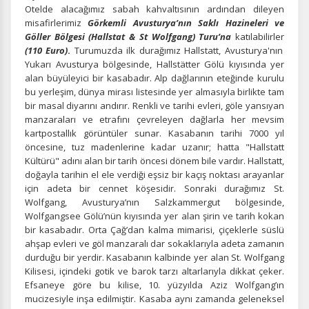
Otelde alacağımız sabah kahvaltısının ardından dileyen
misafirlerimiz
Görkemli Avusturya’nın Saklı Hazineleri ve
Göller Bölgesi (Hallstat & St Wolfgang) Turu’na
katılabilirler
(110 Euro)
.
Turumuzda ilk durağımız Hallstatt, Avusturya'nın
Yukarı Avusturya bölgesinde, Hallstätter Gölü kıyısında yer
alan büyüleyici bir kasabadır. Alp dağlarının eteğinde kurulu
bu yerleşim, dünya mirası listesinde yer almasıyla birlikte tam
bir masal diyarını andırır. Renkli ve tarihi evleri, göle yansıyan
manzaraları ve etrafını çevreleyen dağlarla her mevsim
kartpostallık görüntüler sunar. Kasabanın tarihi 7000 yıl
öncesine, tuz madenlerine kadar uzanır; hatta "Hallstatt
Kültürü" adını alan bir tarih öncesi dönem bile vardır. Hallstatt,
doğayla tarihin el ele verdiği eşsiz bir kaçış noktası arayanlar
için adeta bir cennet köşesidir. Sonraki durağımız St.
Wolfgang, Avusturya’nın Salzkammergut bölgesinde,
Wolfgangsee Gölü’nün kıyısında yer alan şirin ve tarih kokan
bir kasabadır. Orta Çağ’dan kalma mimarisi, çiçeklerle süslü
ahşap evleri ve göl manzaralı dar sokaklarıyla adeta zamanın
durduğu bir yerdir. Kasabanın kalbinde yer alan St. Wolfgang
Kilisesi, içindeki gotik ve barok tarzı altarlarıyla dikkat çeker.
Efsaneye göre bu kilise, 10. yüzyılda Aziz Wolfgang’ın
mucizesiyle inşa edilmiştir. Kasaba aynı zamanda geleneksel