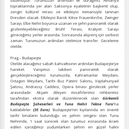
tutulmuştur. Turumuzun ardından ilk durağımız Almanya
edersiniz, ancak daha az alakalı olabilirler.
topraklarında yer alan Saksonya eyaletinin başkenti olup,
zengin kültürel mirası ve etkileyici mimarisiyle tanınan
Dresden olacak. Etkileyici Barok Kilise Frauenkirche, Zwinger
Sarayı, Elbe Nehri boyunca uzanan ve şehri panoramik olarak
gözlemleyebileceğimiz Brühl Terası, Kraliyet Sarayı
göreceğimiz yerler arasında. Sonrasında alışveriş için serbest
zaman. Turumuzun ardından otelimize transfer. Geceleme
Tercihleri Kaydet
otelde.
Prag – Budapeşte
Otelde alacağımız sabah kahvaltısının ardından Budapeşte’ye
hareket. Varışımızı takiben
panoramik olarak
gerçekleştireceğimiz turumuzda, Kahramanlar Meydanı,
Octagon Meydanı, Tarihi Buz Pateni Salonu, Vajdahunyad
Şatosu, Andrassy Caddesi, Opera binası görülecek yerler
arasındadır. Akşam dileyen misafirlerimiz rehberimiz
tarafından ekstra olarak düzenlenecek olan
Görkemli
Budapeşte Şaheserleri ve Tuna Nehri Tekne Turu’
na
katılabilirler
(35 Euro)
. Budapeşte’nin kıyılarında en önemli
tarihi binaların bulunduğu ve şehrin simgesi olan Tuna
Nehrinde, 1 saat sürecek olan turumuz esnasında ikram
edilen içeceğimizi yudumlarken şehrin en güzel halini