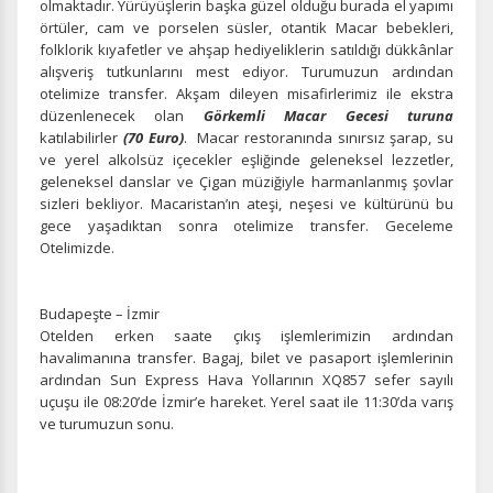
olmaktadır. Yürüyüşlerin başka güzel olduğu burada el yapımı
örtüler, cam ve porselen süsler, otantik Macar bebekleri,
folklorik kıyafetler ve ahşap hediyeliklerin satıldığı dükkânlar
alışveriş tutkunlarını mest ediyor. Turumuzun ardından
otelimize transfer. Akşam dileyen misafirlerimiz ile ekstra
düzenlenecek olan
Görkemli Macar Gecesi turuna
katılabilirler
(70 Euro)
. Macar restoranında sınırsız şarap, su
ve yerel alkolsüz içecekler eşliğinde geleneksel lezzetler,
geleneksel danslar ve Çigan müziğiyle harmanlanmış şovlar
sizleri bekliyor. Macaristan’ın ateşi, neşesi ve kültürünü bu
gece yaşadıktan sonra otelimize transfer. Geceleme
Otelimizde.
Budapeşte – İzmir
Otelden erken saate çıkış işlemlerimizin ardından
havalimanına transfer. Bagaj, bilet ve pasaport işlemlerinin
ardından Sun Express Hava Yollarının XQ857 sefer sayılı
uçuşu ile 08:20’de İzmir’e hareket. Yerel saat ile 11:30’da varış
ve turumuzun sonu.