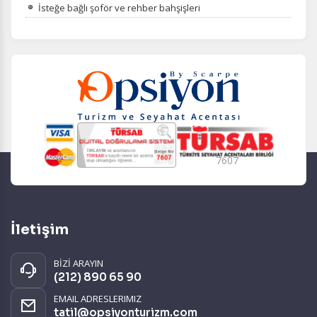
İsteğe bağlı şoför ve rehber bahşişleri
7607
İletişim
BİZİ ARAYIN
(212) 890 65 90
EMAIL ADRESLERIMIZ
tatil@opsiyonturizm.com