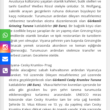
Avusturya kültürünü yaşatan otantik kafeleri, butik otelleri ve
tarihi Gasthof Weißes Rössl oteliyle ünlüdür. St. Wolfgang,
sakinlik arayan gezginlerin ruhuna dokunan büyüleyici bir
kaçış noktasıdır. Turumuzun ardından dileyen misafirlerimiz
rehberimiz tarafından ekstra düzenlenecek olan
Görkemli
Grinzing Turuna
katılabilirler
(60 Euro).
Bir bağcılık köyü olan
ve özellikle beyaz şarapları ile ün yapmış olan Grinzing Köyü
şimdilerde otantik binaları ve tipik restoranları ile turistlerin
uğrak yeri olmuştur. Viyana şehrinin yanı başında Grinzing’de
alınacak yemek sırasında akordeon ve keman eşliğinde
eğleneceğiz. Turumuzun ardından otelimize transfer ve
serbest zaman. Geceleme otelde.
Viyana- Cesky Krumlov- Prag
Otelde alacağımız sabah kahvaltısının ardından Viyana’ya
hareket. Yol üzerinde Dileyen misafirlerimiz yol üzerinde
ekstra geçekleştirilecek olan
Görkemli Cesky Krumlov Turuna
katılabilirler
(40 Euro).
Vltava Nehri'nin kıvrımları içersinde bir
ada gibi gözüken bu şirin şehri tanıma turumuzda
etkileneceğiniz turlarımız arasındadır. UNESCO miras
listesinde olan Cesky Krumlov tam bir orta çağ kentidir.
Şehirde St. Vitus Kilisesi ve 13. yy. da yapılmış olan Cesky
Krumlov Kalesi dikkat çeken iki önemli yapıdır. Kale içersinde