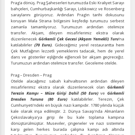
Prag’a dönüş. Prag Şaheserleri turumuzda Eski Kraliyet Sarayı
Zorunlu Çerezler
HER ZAMAN AKTIF
bahçeleri, Cumhurbaşkanlığı Sarayı, Lobkowicz ve Rosenberg
saraylarını görüyoruz. Ardından Prag’ın tarihi dokusunu
Oturum yönetimi, güvenlik ve temel site işlevleri için
koruyan Mala Strana bölgesini keşfedip turumuzu serbest
gereklidir. Bu çerezler olmadan site düzgün çalışmaz ve
zamanla tamamlıyoruz. Turumuzun ardından otelimize
devre dışı bırakılamaz.
transfer. Akşam, dileyen misafirlerimiz ekstra olarak
düzenlenecek
Görkemli Çek Gecesi (Akşam Yemekli) Turu
’na
katılabilirler
(70 Euro).
Gideceğimiz yerel restaurantta hem
Çek Mutfağının lezzetli yemeklerini tadacak, hem de yerel
dans ve gösteriler eşliğinde eğlenceli bir akşam geçireceğiz.
İstatistik Çerezleri
Turumuzun ardından otelimize transfer. Geceleme otelde.
Ziyaretçilerin siteyi nasıl kullandığını anonim olarak
ölçeriz. Hangi sayfaların popüler olduğunu ve
Prag – Dresden – Prag
kullanıcıların nerede zorluk yaşadığını anlamamıza
Otelde alacağımız sabah kahvaltısının ardından dileyen
yardımcı olur.
misafirlerimiz
ekstra olarak düzenlenecek
olan
Görkemli
Terezin Kampı – Müze Girişi Dahil (50 Euro)
ve
Görkemli
Dresden Turuna (80 Euro)
katılabilirler. Terezin, Çek
Cumhuriyeti'ndeki en büyük nazi kampıdır. 1780 yılında küçük
kale olarak inşa edilmiştir. 2. Dünya Savaşı'nda Almanların
Çekoslavakya'ya girişi ile bu kale toplama kampına
Pazarlama Çerezleri
dönüştürülmüştür. Museviler, çingeneler ve nazi sistemine
Size ve ilgi alanlarınıza uygun reklamlar göstermek için
karşı gelen herkes burada çalışma kampı adı altında
kullanılır. Kapatırsanız reklamları görmeye devam