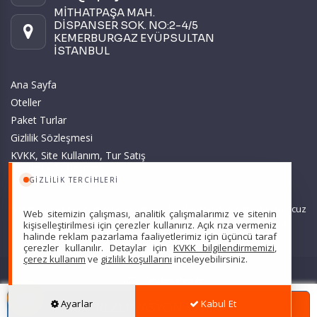
MİTHATPAŞA MAH.
DİSPANSER SOK. NO:2-4/5
KEMERBURGAZ EYÜPSULTAN
İSTANBUL
Ana Sayfa
Oteller
Paket Turlar
Gizlilik Sözleşmesi
KVKK, Site Kullanım, Tur Satış
ve Üyelik Sözleşmesi
GIZLILIK TERCIHLERI
Sitemizde anılan tüm fiyatlar, geçerli kartlar ile tek ödemede, en ucuz
Web sitemizin çalışması, analitik çalışmalarımız ve sitenin
başlangıç fiyatlardır ve yeterli kontenjan olması durumunda
kişiselleştirilmesi için çerezler kullanırız. Açık rıza vermeniz
halinde reklam pazarlama faaliyetlerimiz için üçüncü taraf
geçerlidir.
çerezler kullanılır. Detaylar için
KVKK bilgilendirmemizi
,
çerez kullanım
ve
gizlilik koşullarını
inceleyebilirsiniz.
Scarpe Turizm Seyahat Acentası Türsab: 7607 •
Hizmet Sözleşmesi
•
Ayarlar
Kabul Et
REZERVASYON YAPIN
Gizlilik Sözleşmesi