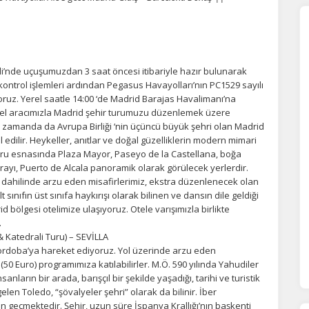
i’nde uçuşumuzdan 3 saat öncesi itibariyle hazır bulunarak
ontrol işlemleri ardından Pegasus Havayolları’nın PC1529 sayılı
uyoruz. Yerel saatle 14:00 ‘de Madrid Barajas Havalimanı’na
zel aracımızla Madrid şehir turumuzu düzenlemek üzere
nı zamanda da Avrupa Birliği ‘nin üçüncü büyük şehri olan Madrid
edilir. Heykeller, anıtlar ve doğal güzelliklerin modern mimari
 turu esnasında Plaza Mayor, Paseyo de la Castellana, boğa
rayı, Puerto de Alcala panoramik olarak görülecek yerlerdir.
dahilinde arzu eden misafirlerimiz, ekstra düzenlenecek olan
sınıfın üst sınıfa haykırışı olarak bilinen ve dansın dile geldiği
ölgesi otelimize ulaşıyoruz. Otele varışımızla birlikte
.
 Katedrali Turu) – SEVİLLA
 Cordoba’ya hareket ediyoruz. Yol üzerinde arzu eden
50 Euro) programımıza katılabilirler. M.Ö. 590 yılında Yahudiler
arın bir arada, barışçıl bir şekilde yaşadığı, tarihi ve turistik
len Toledo, “şövalyeler şehri” olarak da bilinir. İber
n geçmektedir. Şehir, uzun süre İspanya Krallığı’nın başkenti