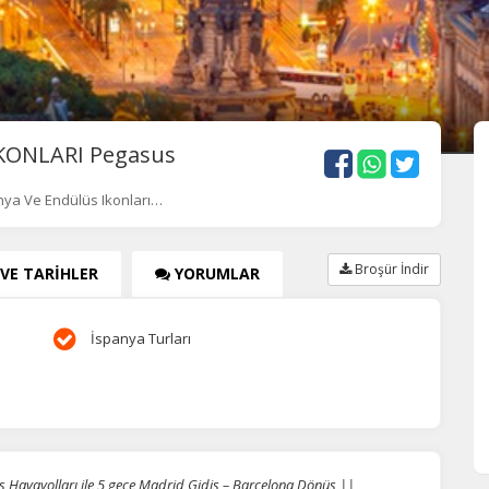
KONLARI Pegasus
nya Ve Endülüs Ikonları…
Broşür İndir
 VE TARİHLER
YORUMLAR
İspanya Turları
avayolları ile 5 gece Madrid Gidiş – Barcelona Dönüş ||