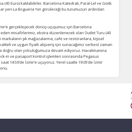
(45 Euro) katılabilirler. Barcelona Katedrali, Paral-Lel ve Gotik
azar yeri-La Bogueria ‘nın görüleceği bu turumuzun ardından
İzmir’e gerçekleşecek dönüş uçuşumuz için Barcelona
 eden misafirlerimiz, ekstra düzenlenecek olan Outlet Turu (40
li markaların şık mağazalarına, cafe ve restoranlara, kişisel
kaliteli ve uygun fiyatlı alışveriş için sunacağımız serbest zaman
na doğru olan yolculuğumuza devam ediyoruz. Havalimanına
heck-in ve pasaport kontrol işlemleri sonrasında Pegasus
le saat 14:50’de İzmir’e uçuyoruz. Yerel saatle 19:05‘de İzmir
sonu.