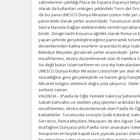
sahnelerinin çekildiği Plaza de Espana (İspanya Me
sa
olarak da kullanılan onikigen şeklindeki Torro del Oro 
an
‘de bu yana UNESCO Dünya Mirasları Listesi ‘nde yer al
panoramik olarak yerler arasındadır. Turumuzun ar
Sierra Navada Dağları eteklerindeki verimli topraklar
P
biridir. Zengin tarihi boyunca ağırlıklı olarak Roma ve
yapan şehirde gerçekleştireceğimiz panoramik turum
Si
dönemlerinden kalma eserlerin arasında Kraliçe Isabe
Ka
Belediye Meydanı görülecek yerler arasındadır. Şehi
al
misafirlerimiz, ekstra düzenlenecek olan Al Hambra Sa
‘ün değil bütün İslam tarihinin en sıra dışı hatıralarda
UNESCO Dünya Kültür Mirasları Listesi’nde yer alan Al 
müsaitliğine göre gerçekleştirilir ve harem girişi hariç
Allicante bölgesi otelimize doğru yola çıkıyoruz. Otele
serbest zaman.
VALENCIA – (Paella ile Öğle Yemekli Valencia Şaheser
Sabah kahvaltısı ve otelden çıkış işlemleri ardından 
misafirlerimiz, ekstra düzenlenecek olan Paella ile Ö
katılabilirler. Turumuzda sırasıyla Gotik Katedral, Val
Serranos, Reina Meydanı, Mauques de dos Aguas Sara
mutfağının Dünyaca ünlü Paella ‘sının anavatanı Vale
Avrupa’nın en büyük kapalı taze yiyecek pazarı olan ka
bir atmosfere sahip olan ve yerel halkın günlük alışveri