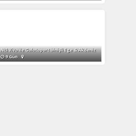
Ncl Viva ile Galataport binişli Ege & Akdeniz
9 Gün