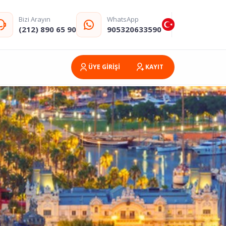
Bizi Arayın
WhatsApp
(212) 890 65 90
905320633590
ÜYE GİRİŞİ
KAYIT