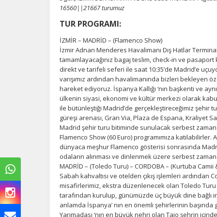
16560||21667 turumuz
TUR PROGRAMI:
İZMİR – MADRİD – (Flamenco Show)
İzmir Adnan Menderes Havalimanı Dış Hatlar Terminal
tamamlayacağınız bagaj teslim, check-in ve pasaport k
direkt ve tarifeli seferi ile saat 10:35’de Madrid’e uç
varışımız ardından havalimanında bizleri bekleyen ö
hareket ediyoruz. İspanya Kallığı ‘nın başkenti ve ay
ülkenin siyasi, ekonomi ve kültür merkezi olarak kabul 
ile bütünleştiği Madrid’de gerçekleştireceğimiz şehir
güreşi arenası, Gran Via, Plaza de Espana, Kraliyet Sa
Madrid şehir turu bitiminde sunulacak serbest zaman 
Flamenco Show (60 Euro) programımıza katılabilirler. Alt 
dünyaca meşhur Flamenco gösterisi sonrasında Madrid b
odaların alınması ve dinlenmek üzere serbest zaman
MADRİD – (Toledo Turu) – CORDOBA – (Kurtuba Camii &
Sabah kahvaltısı ve otelden çıkış işlemleri ardından
misafirlerimiz, ekstra düzenlenecek olan Toledo Turu (
tarafından kurulup, günümüzde üç büyük dine bağlı insanl
anlamda İspanya’ nın en önemli şehirlerinin başında ge
Yarımadası ‘nın en büyük nehri olan Tajo şehrin içinde