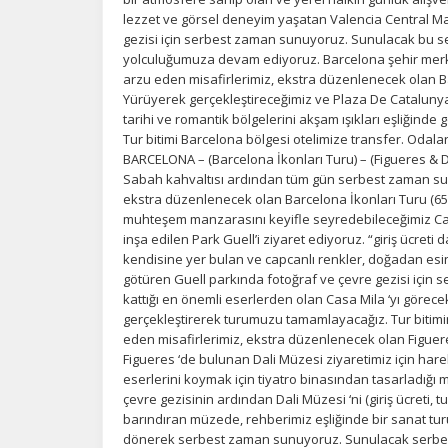
lezzet ve görsel deneyim yaşatan Valencia Central Mar
gezisi için serbest zaman sunuyoruz. Sunulacak bu 
yolculuğumuza devam ediyoruz. Barcelona şehir merke
arzu eden misafirlerimiz, ekstra düzenlenecek olan Ba
Yürüyerek gerçekleştireceğimiz ve Plaza De Cataluny
tarihi ve romantik bölgelerini akşam ışıkları eşliği
Tur bitimi Barcelona bölgesi otelimize transfer. Odal
BARCELONA – (Barcelona İkonları Turu) – (Figueres & D
Sabah kahvaltısı ardından tüm gün serbest zaman sun
ekstra düzenlenecek olan Barcelona İkonları Turu (65 
muhteşem manzarasını keyifle seyredebileceğimiz Ca
inşa edilen Park Guell’i ziyaret ediyoruz. “giriş ücreti
kendisine yer bulan ve capcanlı renkler, doğadan esinl
götüren Guell parkında fotoğraf ve çevre gezisi için
kattığı en önemli eserlerden olan Casa Mila ‘yı görece
gerçekleştirerek turumuzu tamamlayacağız. Tur biti
eden misafirlerimiz, ekstra düzenlenecek olan Figueres
Figueres ‘de bulunan Dali Müzesi ziyaretimiz için ha
eserlerini koymak için tiyatro binasından tasarladığı 
çevre gezisinin ardından Dali Müzesi ‘ni (giriş ücreti, t
barındıran müzede, rehberimiz eşliğinde bir sanat tur
dönerek serbest zaman sunuyoruz. Sunulacak serbest