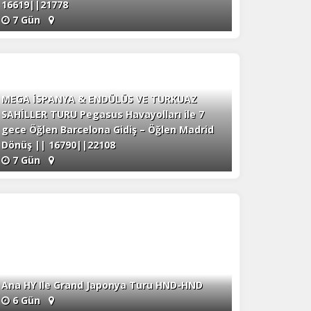
16619||21778
7 Gün
MEGA İSPANYA & ENDÜLÜS VE TURKUAZ
SAHİLLER TURU Pegasus Havayolları ile 7
gece Öğlen Barcelona Gidiş – Öğlen Madrid
Dönüş || 16790||22108
7 Gün
Ana HY Ile Grand Japonya Turu HND-HND
6 Gün