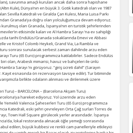
ydanı), savunma amaçlı kurulan ancak daha sonra hapishane
yfaların popüler olduğunu ve kullanıcıların nerede zorluk yaşadığını
(Altın Kule), Dünya’nın en büyük 3. Gotik katedrali olan ve 1987
lamamıza yardımcı olur.
an Sevilla Katedrali ve Giralda Çan Kulesi, Maria Luisa Parkı
dından Granada’ya doğru olan yolculuğumuza devam ediyoruz.
a kurulmuş olan Granada, İspanya’nın en turistik şehirlerinden
azarlama Çerezleri
 Emeviler’in etkisinde kalan ve Al Hambra Sarayı ‘na ev sahipliği
uzda tarihi Endülüs/Granada sokaklarında Emevi ve Abbasi
ze ve ilgi alanlarınıza uygun reklamlar göstermek için kullanılır.
lle ve Kristof Colomb Heykeli, Grand Via, La Rambla ve
patırsanız reklamları görmeye devam edersiniz, ancak daha az
r turu sonrası sunulacak serbest zaman dahilinde arzu eden
akalı olabilirler.
rayı Turu (65 Euro) programımıza katılabilirler. Sadece Endülüs
n biri olan, Arabesk mimarisi, havuz ve bahçeleri ile ünlü
Hambra Sarayı ‘nı görüyoruz. “giriş ücreti dahil” (Sarayın
tir. Kayıt esnasında ön rezervasyon tavsiye edilir). Tur bitiminde
 varışımızla birlikte odaların alınması ve dinlenmek üzere
Tümünü Reddet
Tümünü Kabul Et
Tercihleri Kaydet
leri Turu) – BARCELONA – (Barcelona Akşam Turu)
Barcelona’ya hareket ediyoruz. Yol üzerinde arzu eden
ğle Yemekli Valencia Şaheserleri Turu (65 Euro) programımıza
encia Katedrali, eski şehri çevreleyen Orta Çağ surları Torres de
yı, Town Hall Square görülecek yerler arasındadır. İspanya
ncia’da, lokal restoranda alınacak öğle yemeği sonrasında
bul edilen, büyük kubbesi ve renkli cam panelleriyle etkileyici
şini de yaptığı gerçek bir Pazar olarak ziyaretçilerine harika bir