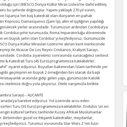
olduğu için UNESCO Dünya Kültür Miras Listesi’ne dahil edilmiş
ntes bu şehirde doğmuştur. Yapımı yaklaşık 270 yıl süren,
e İspanya ‘nın baş katedrali olan dünyanın en pahalı
n Köprüsü, Damasquinos (Şam İşi), altın el işçiliğinin yapıldığı
ÇEREZ KULLANIM AYARLARINIZ
 görülecek yerler arasındadır. Turumuzun ardından Cordoba’ya
erez tercihlerinizi
belirleyin
.
ik Cordoba şehir turumuzda, Roma İmparatorluğu döneminde
'nın en büyük şehri olan Cordoba' yı keşfediyoruz. Günümüzde
NESCO Dünya Kültür Mirasları Listesi’ne alınan kent merkezinde
ze daha kişiselleştirilmiş bir web deneyimi sunmak için bazı bilgileri tarayıcınızda
polayabilir, bunları yurt içi ve yurt dışındaki hizmet sağlayıcılarla paylaşabiliriz. Bu
çmişi ile Alcazar De Los Reyes Cristianos, Kraliyet Sarayı,
in vermemeyi seçebilirsiniz ancak bu durumda sitemiz umduğumuz gibi çalışmaya
sındadır. Cordoba ziyaretimiz sonrasında sunacağımız serbest
lir.
Daha fazla bilgi için
KVKK bilgilendirmemizi
,
çerez kullanım
ve
gizlilik koşullarını
 & Katedrali Turu (45 Euro) programımıza katılabilirler.
celeyebilirsiniz.
dahil” ziyaret ediyoruz. Boyutları bakımından İslam tarihinde yer
gribi geçmişinin en büyük 2 örneğinden biri olarak da başlı
Hristiayanlık arasında gidip gelen yapı, günümüzde Katolik
esi otelimize doğru yola çıkıyoruz. Otele varışımızla birlikte
orunlu Çerezler
HER ZAMAN AKTIF
.
urum yönetimi, güvenlik ve temel site işlevleri için gereklidir. Bu
Hambra Sarayı) – ALICANTE
rezler olmadan site düzgün çalışmaz ve devre dışı bırakılamaz.
 Granada’ya hareket ediyoruz. Yol üzerinde arzu eden
erleri Turu (55 Euro) programımıza katılabilirler. Endülüs ‘ün en
zengin kültürel tarihini, tarihinde Kuzey Afrikalı Müslümanlar
 Birbirinden güzel ve ihtişamlı katedraller, meydanlar,
statistik Çerezleri
la’yı keşfediyoruz. Turumuz esnasında Star Wars 2 ‘nin bazı
yaretçilerin siteyi nasıl kullandığını anonim olarak ölçeriz. Hangi