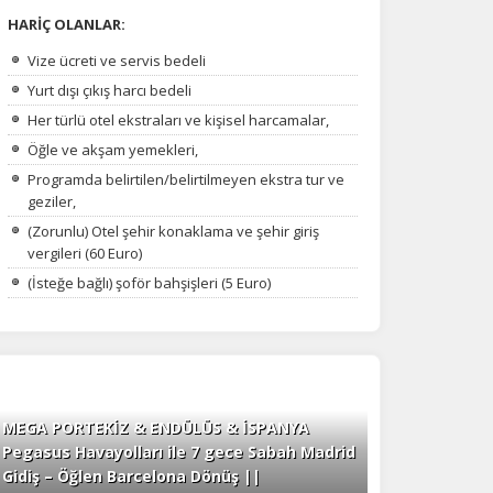
HARİÇ OLANLAR:
Vize ücreti ve servis bedeli
Yurt dışı çıkış harcı bedeli
Her türlü otel ekstraları ve kişisel harcamalar,
Öğle ve akşam yemekleri,
Programda belirtilen/belirtilmeyen ekstra tur ve
na
geziler,
(Zorunlu) Otel şehir konaklama ve şehir giriş
vergileri (60 Euro)
(İsteğe bağlı) şoför bahşişleri (5 Euro)
MEGA PORTEKİZ & ENDÜLÜS & İSPANYA
Pegasus Havayolları ile 7 gece Sabah Madrid
Gidiş – Öğlen Barcelona Dönüş ||