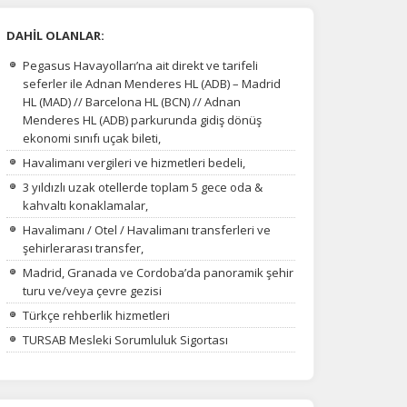
DAHİL OLANLAR:
Pegasus Havayolları’na ait direkt ve tarifeli
seferler ile Adnan Menderes HL (ADB) – Madrid
HL (MAD) // Barcelona HL (BCN) // Adnan
Menderes HL (ADB) parkurunda gidiş dönüş
ekonomi sınıfı uçak bileti,
Havalimanı vergileri ve hizmetleri bedeli,
3 yıldızlı uzak otellerde toplam 5 gece oda &
kahvaltı konaklamalar,
Havalimanı / Otel / Havalimanı transferleri ve
şehirlerarası transfer,
Madrid, Granada ve Cordoba’da panoramik şehir
turu ve/veya çevre gezisi
Türkçe rehberlik hizmetleri
TURSAB Mesleki Sorumluluk Sigortası