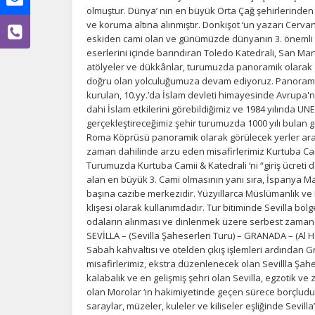
olmuştur. Dünya’ nın en büyük Orta Çağ şehirlerinden 
ve koruma altına alınmıştır. Donkişot ‘un yazarı Cerva
eskiden cami olan ve günümüzde dünyanın 3. önemli v
eserlerini içinde barındıran Toledo Katedrali, San Marti
atölyeler ve dükkânlar, turumuzda panoramik olarak
Ç
doğru olan yolculuğumuza devam ediyoruz. Panoram
kurulan, 10.yy.’da İslam devleti himayesinde Avrupa
dahi İslam etkilerini görebildiğimiz ve 1984 yılında U
Si
de
gerçekleştireceğimiz şehir turumuzda 1000 yılı bulan ge
iz
Roma Köprüsü panoramik olarak görülecek yerler ara
bi
zaman dahilinde arzu eden misafirlerimiz Kurtuba Camii
in
Turumuzda Kurtuba Camii & Katedrali ‘ni “giriş ücreti 
alan en büyük 3. Cami olmasının yanı sıra, İspanya Ma
başına cazibe merkezidir. Yüzyıllarca Müslümanlık ve 
klişesi olarak kullanımdadır. Tur bitiminde Sevilla bölg
Z
odaların alınması ve dinlenmek üzere serbest zaman
Ot
SEVİLLA – (Sevilla Şaheserleri Turu) – GRANADA – (Al 
çe
Sabah kahvaltısı ve otelden çıkış işlemleri ardından
misafirlerimiz, ekstra düzenlenecek olan Sevillla Şahes
kalabalık ve en gelişmiş şehri olan Sevilla, egzotik ve 
olan Morolar ‘ın hakimiyetinde geçen sürece borçludur.
İ
saraylar, müzeler, kuleler ve kiliseler eşliğinde Sevil
Zi