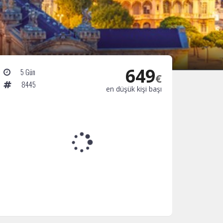
649
5 Gün
€
8445
en düşük kişi başı