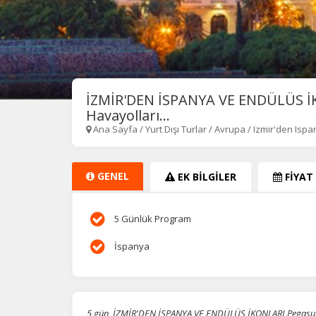
İZMİR'DEN İSPANYA VE ENDÜLÜS İ
Havayolları...
Ana Sayfa
/
Yurt Dışı Turlar
/
Avrupa
/
Izmir'den Ispa
GENEL
EK BİLGİLER
FİYAT
5 Günlük Program
İspanya
5 gün, İZMİR'DEN İSPANYA VE ENDÜLÜS İKONLARI Pegasus H