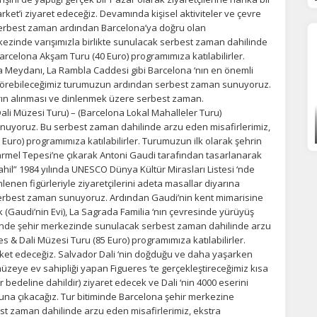
ket’i ziyaret edeceğiz. Devamında kişisel aktiviteler ve çevre
serbest zaman ardından Barcelona’ya doğru olan
zinde varışımızla birlikte sunulacak serbest zaman dahilinde
rcelona Akşam Turu (40 Euro) programımıza katılabilirler.
a Meydanı, La Rambla Caddesi gibi Barcelona ‘nın en önemli
nde görebileceğimiz turumuzun ardından serbest zaman sunuyoruz.
arın alınması ve dinlenmek üzere serbest zaman.
ali Müzesi Turu) – (Barcelona Lokal Mahalleler Turu)
uyoruz. Bu serbest zaman dahilinde arzu eden misafirlerimiz,
Euro) programımıza katılabilirler. Turumuzun ilk olarak şehrin
rmel Tepesi’ne çıkarak Antoni Gaudi tarafından tasarlanarak
 dahil” 1984 yılında UNESCO Dünya Kültür Mirasları Listesi ‘nde
enen figürleriyle ziyaretçilerini adeta masallar diyarına
 serbest zaman sunuyoruz. Ardından Gaudi’nin kent mimarisine
k (Gaudi’nin Evi), La Sagrada Familia ‘nın çevresinde yürüyüş
minde şehir merkezinde sunulacak serbest zaman dahilinde arzu
 & Dali Müzesi Turu (85 Euro) programımıza katılabilirler.
reket edeceğiz. Salvador Dali ‘nin doğduğu ve daha yaşarken
müzeye ev sahipliği yapan Figueres ‘te gerçekleştireceğimiz kısa
ur bedeline dahildir) ziyaret edecek ve Dali ‘nin 4000 eserini
una çıkacağız. Tur bitiminde Barcelona şehir merkezine
 zaman dahilinde arzu eden misafirlerimiz, ekstra