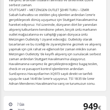
varışımız ardından odaların alınması ve dinlenmek üzere
serbest zaman.
STUTTGART – METZİNGEN OUTLET ŞEHRİ TURU – İZMİR
Sabah kahvaltısı ve otelden çıkış işlemleri ardından İzmir’e
gerçekleşecek dönüş uçuşumuz için Stuttgart Havalimanı’na
hareket ediyoruz. Yol üzerinde, dünyanın dört bir yanından
alışveriş tutkunlarını kendisine çeken, birçok ünlü markanın
outlet mağazalarına ev sahipliği yapan dünyaca ünlü
Metzingen Outletcity ‘i ziyaret edeceğiz. Outletcity olarak
tasarlanan ve bu özelliği ile ziyaretçilerine gezmek ve alışveriş
yapmak için çok rahat ve eğlenceli bir zaman imkânı sunan
Metzingen Outletcity ‘de keyifli alışveriş için sunulacak serbest
zaman ardından Stuttgart Havalimanı’na ulaşıyoruz.
Havalimanına varışımız ile gerçekleştireceğimiz bagaj teslim,
check-in ve pasaport kontrol işlemlerinin ardından
SunExpress Havayolları’nın XQ973 sayılı direkt ve tarifeli
uçuşu ile saat 14:45’de İzmir’e uçuyoruz. TSİ 18:35'de İzmir
Adnan Menderes Havalimanı’na varış ve turumuzun sonu.
949
7 Gün
€