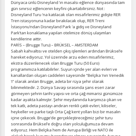
Dünyaca ünlü Disneyland ’ın masalsı eğlence dünyasında tam
gün sınırsız eğlencenin keyfini çıkartabilirsiniz. Not :
Disneyland Turu ‘na katılacak olan misafirlerimiz gidişte RER
Tren istasyonuna kadar bırakılacak olup, RER Treni
İstasyonu’ndan Disneyland Park ‘a gidiş ve Disneyland
Park’tan konaklama yapılan otelimize dönüş ulaşımları
kendilerine aittir.
PARİS – (Brugge Turu) – BRÜKSEL – AMSTERDAM
Sabah kahvaltısı ve otelden çıkış işlemleri ardından Brüksel‘e
hareket ediyoruz. Yol üzerinde arzu eden misafirlerimiz,
ekstra düzenlenecek olan Brugge Turu (50 Euro)
programımıza katılabilirler. Suyun içinde yer alan evleri ve
kanallardan oluşan caddeleri sayesinde “Belçika ‘nın Venedik
‘i” olarak anılan Brugge, adeta bir rüya şehir olarak
bilinmektedir. 2. Dünya Savaşı sırasında şans eseri zarar
görmeyen şehrin tarihi yapısı ve orta çağ mimarisi günümüze
kadar ayakta kalmıştır. Şehir meydanında karşımıza çıkan ve
tek katlı, adeta pastayı andıran renkli çatılı evleri, kiliseler,
heykeller ve parke taşlı Orta Çağ kent yolları bizi bir masalın
içine çekecek. Brugge’de gerçekleştireceğimiz şehir turu
sonrasında Brüksel’e doğru olan yolculuğumuza devam
ediyoruz. Hem Belçika hem de Avrupa Birliği ve NATO ile