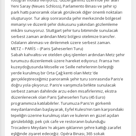
fotoğraf molası veriyoruz. Güzergâhımız üzerinde yer alan
Yeni Saray (Neues Schloss), Parlamento Binası ve şehir içi
park hattı panoramik olarak görülecek diğer önemli noktaları
oluşturuyor. Tur akışı sonrasında şehir merkezinde bölgesel
mimariyi ve düzenli şehir dokusunu yakından gözlemleme
imkânı sunuyoruz. Stuttgart şehir turu bitiminde sunulacak
serbest zaman ardından Metz bölgesi otelimize transfer.
Odaların alınması ve dinlenmek üzere serbest zaman.
METZ – PARİS – (Paris Şaheserleri Turu)
Sabah kahvaltısı ve otelden çıkış işlemleri ardından Metz şehir
turumuzu düzenlemek üzere hareket ediyoruz. Fransa ‘nın
kuzeydoğusunda Moselle ve Seille nehirlerinin birleştiği
yerde kurulmuş bir Orta Çağ kenti olan Metz ‘de
gerçekleştireceğimiz panoramik şehir turu sonrasında Paris’e
doğru yola çıkıyoruz. Paris’e varışımızla birlikte sunulacak
serbest zaman dahilinde arzu eden misafirlerimiz, ekstra
düzenlenecek olan Paris Şaheserleri Turu (45 Euro)
programımıza katılabilirler. Turumuza Paris'in görkemli
meydanlarından başlayarak, Eyfel Kulesi’nin tam karşısındaki
tepeliğin üzerine kurulmuş olan ve kulenin en güzel açıdan
görülebildiği, pek çok cafe ve restoranın bulunduğu
Trocadero Meydanı ‘nı akşam ışıklarının şehre kattığı zarafet
eşliğinde ziyaret edeceğiz. Opéra Binası, 365 sokak