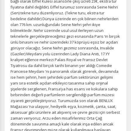
bağlı olarak Eiffel Kulesi asansörle çıkış ücreti 23€, ekstra tur
fiyatına dahil değildir). Eiffel turumuz sonrasında Seine Nehri
(Sen) tekne turu düzenliyoruz. (Tekne turu, ekstra tur
bedeline dahildir) Dünya üzerinde en çok bilinen nehirlerden
olan 776 km. uzunluğundaki Seine Nehri şehri ikiye
bölmektedir. Nehir üzerinde usul usul ilerleyen uzun
teknelerle gerçekleştireceğimiz gezi esnasında Paris ‘in birçok
ünlü binasını ve nehir üzerindeki 37 köprüyü eşsiz bir açıdan
görüyor olacağız. Seine Nehri gezimiz sonrasında, Invalide
(Gaziler) Meydanı yolu üzerinden Lady Diana Anıtı, 17.YY
kraliyet eğlence merkezi Palais Royal ve Fransız Devlet
Tiyatrosu da dahil birçok tarihi binanın yer aldığı Comedie
Franceise Meydanı 'nı panoramik olarak görerek, devamında
ise hem şehrin, hem şehirdeki parfüm sektörünün gelişimi
yanı sıra estetik açıdan etkileyici tasarıma sahip orijinal
şişelerde sergilenen, Fransa’ya has esans ve kokulara sahip
birbirinden değerli parfümlerin sergilendiği parfüm müzesi
ziyareti gerçekleştiriyoruz. Turumuzda son olarak BENLUX
Mağazası ‘na ulaşıyor, hediyelik eşya, kozmetik, çanta, saat,
aksesuar gibi ürünlere ait alışveriş ve çevre gezisi için serbest
zaman veriyoruz. Arzu eden misafirlerimiz Orta Çağ
döneminde savunma amaçlı kale olarak inşa edilen ancak
Fransız devriminden müze olarak kullanılmaya başlayan,