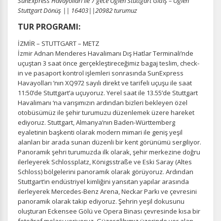
SunExpress Havayolları ile 7 gece Öğlen Stuttgart Gidiş – Öğlen
Stuttgart Dönüş || 16403||20982 turumuz
TUR PROGRAMI:
İZMİR – STUTTGART – METZ
İzmir Adnan Menderes Havalimanı Dış Hatlar Terminali’nde
uçuştan 3 saat önce gerçekleştireceğimiz bagaj teslim, check-
in ve pasaport kontrol işlemleri sonrasında SunExpress
Havayolları ’nın XQ972 sayılı direkt ve tarifeli uçuşu ile saat
11:50’de Stuttgart’a uçuyoruz. Yerel saat ile 13.55’de Stuttgart
Havalimanı ‘na varışımızın ardından bizleri bekleyen özel
otobüsümüz ile şehir turumuzu düzenlemek üzere hareket
ediyoruz. Stuttgart, Almanya’nın Baden-Württemberg
eyaletinin başkenti olarak modern mimari ile geniş yeşil
alanları bir arada sunan düzenli bir kent görünümü sergiliyor.
Panoramik şehri turumuzda ilk olarak, şehir merkezine doğru
ilerleyerek Schlossplatz, Königsstraße ve Eski Saray (Altes
Schloss) bölgelerini panoramik olarak görüyoruz. Ardından
Stuttgart’ın endüstriyel kimliğini yansıtan yapılar arasında
ilerleyerek Mercedes-Benz Arena, Neckar Parkı ve çevresini
panoramik olarak takip ediyoruz. Şehrin yeşil dokusunu
oluşturan Eckensee Gölü ve Opera Binası çevresinde kısa bir