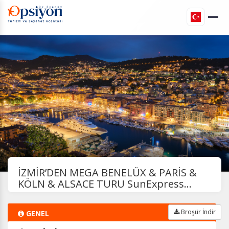
İZMİR’DEN MEGA BENELÜX & PARİS &
KÖLN & ALSACE TURU SunExpress...
Broşür İndir
GENEL