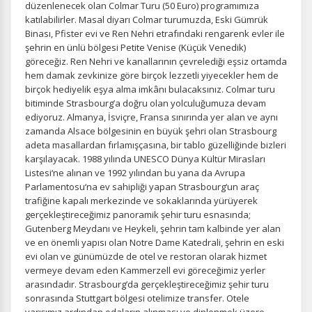
düzenlenecek olan Colmar Turu (50 Euro) programımıza
katılabilirler. Masal diyarı Colmar turumuzda, Eski Gümrük
Binası, Pfister evi ve Ren Nehri etrafındaki rengarenk evler ile
şehrin en ünlü bölgesi Petite Venise (Küçük Venedik)
göreceğiz. Ren Nehri ve kanallarının çevrelediği eşsiz ortamda
hem damak zevkinize göre birçok lezzetli yiyecekler hem de
birçok hediyelik eşya alma imkânı bulacaksınız. Colmar turu
bitiminde Strasbourg’a doğru olan yolculuğumuza devam
ediyoruz. Almanya, İsviçre, Fransa sınırında yer alan ve aynı
zamanda Alsace bölgesinin en büyük şehri olan Strasbourg
adeta masallardan fırlamışçasına, bir tablo güzelliğinde bizleri
karşılayacak. 1988 yılında UNESCO Dünya Kültür Mirasları
Listesi‘ne alınan ve 1992 yılından bu yana da Avrupa
Parlamentosu‘na ev sahipliği yapan Strasbourg‘un araç
trafiğine kapalı merkezinde ve sokaklarında yürüyerek
gerçekleştireceğimiz panoramik şehir turu esnasında;
Gutenberg Meydanı ve Heykeli, şehrin tam kalbinde yer alan
ve en önemli yapısı olan Notre Dame Katedrali, şehrin en eski
evi olan ve günümüzde de otel ve restoran olarak hizmet
vermeye devam eden Kammerzell evi göreceğimiz yerler
arasındadır. Strasbourg’da gerçekleştireceğimiz şehir turu
sonrasında Stuttgart bölgesi otelimize transfer. Otele