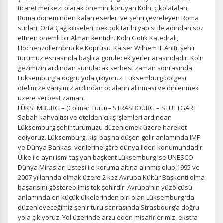
ticaret merkezi olarak önemini koruyan Köln, çikolataları,
Roma döneminden kalan eserleri ve şehri çevreleyen Roma
surları, Orta Çağ kiliseleri, pek çok tarihi yapısı ile adından söz
ettiren önemli bir Alman kentidir. Köln Gotik Katedrali,
Hochenzollernbrücke Köprüsü, Kaiser Wilhem II. Anıtı, şehir
turumuz esnasında başlıca görülecek yerler arasındadır. Köln
gezimizin ardından sunulacak serbest zaman sonrasında
Lüksemburg’a doğru yola çıkıyoruz. Lüksemburg bölgesi
otelimize varışımız ardından odaların alınması ve dinlenmek
üzere serbest zaman.
LÜKSEMBURG – (Colmar Turu) – STRASBOURG – STUTTGART
Sabah kahvaltısı ve otelden çıkış işlemleri ardından
Lüksemburg şehir turumuzu düzenlemek üzere hareket
ediyoruz. Lüksemburg, kişi başına düşen gelir anlamında IMF
ve Dünya Bankası verilerine göre dünya lideri konumundadır.
Ülke ile aynı ismi taşıyan başkent Lüksemburg ise UNESCO
Dünya Mirasları Listesi ile koruma altına alınmış olup,1995 ve
2007 yıllarında olmak üzere 2 kez Avrupa Kültür Başkenti olma
başarısını gösterebilmiş tek şehirdir. Avrupa’nın yüzölçüsü
anlamında en küçük ülkelerinden biri olan Lüksemburg ‘da
düzenleyeceğimiz şehir turu sonrasında Strasbourg’a doğru
yola çıkıyoruz. Yol üzerinde arzu eden misafirlerimiz, ekstra