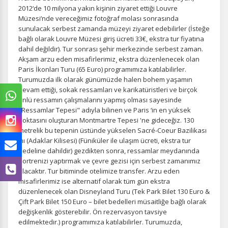
2012‘de 10 milyona yakın kişinin ziyaret ettiği Louvre
Müzesi’nde vereceğimiz fotoğraf molası sonrasında
sunulacak serbest zamanda müzeyi ziyaret edebilirler (İsteğe
bağlı olarak Louvre Müzesi giriş ücreti 33€, ekstra tur fiyatına
dahil değildir). Tur sonrası şehir merkezinde serbest zaman.
Akşam arzu eden misafirlerimiz¸ ekstra düzenlenecek olan
Paris İkonları Turu (65 Euro) programımıza katılabilirler.
Turumuzda ilk olarak günümüzde halen bohem yaşamın
devam ettiği, sokak ressamları ve karikatüristleri ve birçok
ünlü ressamın çalışmalarını yapmış olması sayesinde
"Ressamlar Tepesi" adıyla bilinen ve Paris ‘in en yüksek
noktasını oluşturan Montmartre Tepesi 'ne gideceğiz. 130
metrelik bu tepenin üstünde yükselen Sacré-Coeur Bazilikası
‘nı (Adaklar Kilisesi) (Füniküler ile ulaşım ücreti, ekstra tur
bedeline dahildir) gezdikten sonra, ressamlar meydanında
portrenizi yaptırmak ve çevre gezisi için serbest zamanımız
olacaktır. Tur bitiminde otelimize transfer. Arzu eden
misafirlerimiz ise alternatif olarak tüm gün ekstra
düzenlenecek olan Disneyland Turu (Tek Park Bilet 130 Euro &
Çift Park Bilet 150 Euro – bilet bedelleri müsaitliğe bağlı olarak
değişkenlik gösterebilir. Ön rezervasyon tavsiye
edilmektedir.) programımıza katılabilirler. Turumuzda,