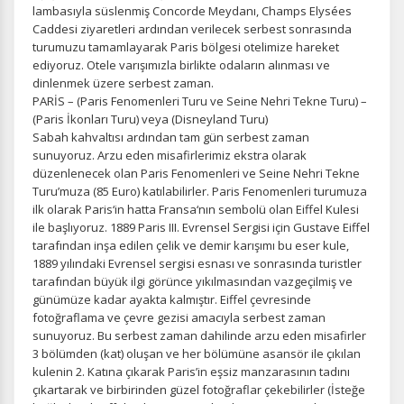
lambasıyla süslenmiş Concorde Meydanı, Champs Elysées
Caddesi ziyaretleri ardından verilecek serbest sonrasında
turumuzu tamamlayarak Paris bölgesi otelimize hareket
ediyoruz. Otele varışımızla birlikte odaların alınması ve
dinlenmek üzere serbest zaman.
PARİS – (Paris Fenomenleri Turu ve Seine Nehri Tekne Turu) –
(Paris İkonları Turu) veya (Disneyland Turu)
Sabah kahvaltısı ardından tam gün serbest zaman
sunuyoruz. Arzu eden misafirlerimiz ekstra olarak
düzenlenecek olan Paris Fenomenleri ve Seine Nehri Tekne
Turu’muza (85 Euro) katılabilirler. Paris Fenomenleri turumuza
ilk olarak Paris‘in hatta Fransa‘nın sembolü olan Eiffel Kulesi
ile başlıyoruz. 1889 Paris III. Evrensel Sergisi için Gustave Eiffel
tarafından inşa edilen çelik ve demir karışımı bu eser kule,
1889 yılındaki Evrensel sergisi esnası ve sonrasında turistler
tarafından büyük ilgi görünce yıkılmasından vazgeçilmiş ve
günümüze kadar ayakta kalmıştır. Eiffel çevresinde
fotoğraflama ve çevre gezisi amacıyla serbest zaman
sunuyoruz. Bu serbest zaman dahilinde arzu eden misafirler
3 bölümden (kat) oluşan ve her bölümüne asansör ile çıkılan
kulenin 2. Katına çıkarak Paris’in eşsiz manzarasının tadını
çıkartarak ve birbirinden güzel fotoğraflar çekebilirler (İsteğe