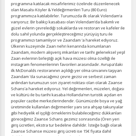
İstatistik Çerezleri
programına katılacak misafirlerimiz özelinde düzenlenecek
olan Masalsı Köyler & Yeldeğirmenleri Turu (80 Euro)
Ziyaretçilerin siteyi nasıl kullandığını anonim olarak
programımıza katılabilirler. Turumuzda ilk olarak Volendam‘a
ölçeriz. Hangi sayfaların popüler olduğunu ve
varıyoruz. Bir balıkçı kasabası olan Volendam’da bakımlı ve
kullanıcıların nerede zorluk yaşadığını anlamamıza
güzel evlerin çevrelediği sokaklarda ve restoran ve kafeler ile
yardımcı olur.
dolu sahil yolunda gerçekleştireceğimiz yürüyüş turu ile
programımızı tamamlıyor ve Zaandam ‘a hareket ediyoruz.
Ülkenin kuzeyinde Zaan nehri kenarında konumlanan
Zaandam, modern alışveriş imkanları ve tarihi geleneksel yeşil
Zaan evlerinin birleştiği açık hava müzesi olma özelliği ile
Pazarlama Çerezleri
instagram fenomenlerinin favorileri arasındadır. Avrupa’daki
ilk McDonalds restoranının açıldığı yer olma ünvanını taşıyan
Size ve ilgi alanlarınıza uygun reklamlar göstermek için
Zaandam ‘da sunacağımız çevre gezisi ve serbest zaman
kullanılır. Kapatırsanız reklamları görmeye devam
ardından turumuzun son ziyaret noktası olan olarak Zaanse
edersiniz, ancak daha az alakalı olabilirler.
Schans’a hareket ediyoruz. Yel değirmenleri, müzeleri, doğası
ve kültürü ile bu tarihi kasaba Hollanda’nın turistik açıdan en
popüler cazibe merkezlerindendir. Günümüzde boya ve yağ
üretiminde kullanılan değirmenler yanı sıra ahşap takunyalar
gibi hediyelik el işçiliği örneklerini bulabileceğimiz dükkanları
göreceğimiz Zaanse Schans gezimiz sonrasında (Ören yeri
Tercihleri Kaydet
giriş ücretleri, ekstra tur bedeline dahildir. İsteğe bağlı olarak
Zaanse Schanse müzesi giriş ücreti ise 15€ fiyata dahil