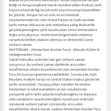
alakalı birçok kurumu barındırıyor olması sayesinde Avrupa
Birliği ve Avrupa başkenti olarak da kabul edilen Brüksel, tarih
boyunca barındırdığı birçok tarihi eseri korumayı başarabilen
bir şehirdir. Avrupa ‘nın en ünlü ve en hareketli
meydanlarından biri olan Grand Palace ve Gotik tarzdaki
tarihi, mimari dokusu ile ünlü mekanlara sahip Brüksel’de
gerçekleştireceğimiz şehir turumuzdan sonra Amsterdam’a
ÇEREZ KULLANIM AYARLARINIZ
doğru yola çıkıyoruz. Amsterdam bölgesindeki otelimize
Çerez tercihlerinizi
belirleyin
.
varışımızla birlikte odaların alınması ve dinlenmek üzere
serbest zaman.
Daha fazla bilgi için
KVKK bilgilendirmemizi
,
çerez kullanım
ve
AMSTERDAM – (Amsterdam İkonları Turu) – (Masalsı Köyler &
gizlilik koşullarını
inceleyebilirsiniz.
Yeldeğirmenleri Turu)
Sabah kahvaltısı ardından tam gün serbest zaman
sunuyoruz. Bu serbest zaman dahilinde arzu eden
misafirlerimiz ekstra düzenlenecek olan Amsterdam İkonları
Zorunlu Çerezler
HER ZAMAN AKTIF
Turu (55 Euro) programımıza katılabilirler. Turumuzda, Dam
Oturum yönetimi, güvenlik ve temel site işlevleri için
Meydanı, Kraliyet Sarayı ve Central Station başlıca görülecek
gereklidir. Bu çerezler olmadan site düzgün çalışmaz ve
yerler arasındadır. Yürüyüş yolları, kanalları ile meşhur
devre dışı bırakılamaz.
Amsterdam ‘ın lokal mahalleleri ve dar sokaklarında
yürüyerek şehri farklı açılarda keşfedeceğimiz ve dünyaca
ünlü sokaklarını ziyaret edeceğimiz turumuzun ardından
sunulacak serbest zaman sonrasında, arzu eden
misafirlerimiz ekstra olarak, sadece Amsterdam İkonları Turu