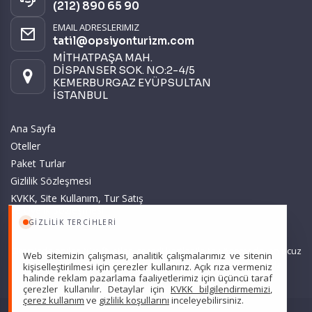
(212) 890 65 90
EMAIL ADRESLERIMIZ
tatil@opsiyonturizm.com
MİTHATPAŞA MAH.
DİSPANSER SOK. NO:2-4/5
KEMERBURGAZ EYÜPSULTAN
İSTANBUL
Ana Sayfa
Oteller
Paket Turlar
Gizlilik Sözleşmesi
KVKK, Site Kullanım, Tur Satış
ve Üyelik Sözleşmesi
GIZLILIK TERCIHLERI
Sitemizde anılan tüm fiyatlar, geçerli kartlar ile tek ödemede, en ucuz
Web sitemizin çalışması, analitik çalışmalarımız ve sitenin
başlangıç fiyatlardır ve yeterli kontenjan olması durumunda
kişiselleştirilmesi için çerezler kullanırız. Açık rıza vermeniz
halinde reklam pazarlama faaliyetlerimiz için üçüncü taraf
geçerlidir.
çerezler kullanılır. Detaylar için
KVKK bilgilendirmemizi
,
çerez kullanım
ve
gizlilik koşullarını
inceleyebilirsiniz.