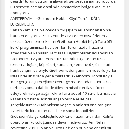
değildir) turumuzu tamamlayarak serbest zaman sunuyoruz.
Bu serbest zaman dahilinde Amsterdam bölgesi otelimize
dönüyoruz.
AMSTERDAM – (Geithoorn Hobbit Köyü Turu) – KÖLN –
LÜKSEMBURG
Sabah kahvaltısı ve otelden çıkış işlemleri ardından Köln’e
hareket ediyoruz. Yol üzerinde arzu eden misafirlerimiz,
ekstra düzenlenecek olan Giethoorn Hobbit Köyü Turu (65
Euro) programımıza katılabilirler. Turumuzda, huzurlu
atmosferi ve kanalları ile “Masal Diyarı” olarak adlandırılan
Giethoorn ‘u ziyaret ediyoruz. Motorlu taşıtlardan uzak
tertemiz doğası, köprüleri, kanalları, kendine özgü mimari
harikası şirin evleriyle Giethoorn, dünyanın en huzurlu yerleri
listesinde ilk sırada yer almaktadır. Giethoorn Hobbit Köyü
‘nde gerçekleştireceğimiz çevre gezisi ardından sunulacak
serbest zaman dahilinde dileyen misafirler ilave ücret
ödeyerek (isteğe bağlı Tekne Turu bedeli 10 Euro) bu masalsı
kasabanın kanallarında ahşap tekneler ile gezi
gerçekleştirerek Hobbitler’in yaşam alanlarını andıran şirin
evleri farkı bir açıdan da izleme şansı bulabilirler.
Giethoorn’da gerçekleştirilecek turumuzun ardından Köln’e
doğru olan yolculuğumuza devam ediyoruz. Ren Nehri
çevresine kurulu olan ve Orta Çağ ‘dan bu yana önemli bir