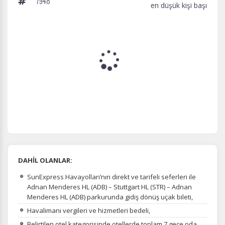
7948
en düşük kişi başı
DAHİL OLANLAR:
SunExpress Havayolları’nın direkt ve tarifeli seferleri ile
Adnan Menderes HL (ADB) – Stuttgart HL (STR) – Adnan
Menderes HL (ADB) parkurunda gidiş dönüş uçak bileti,
Havalimanı vergileri ve hizmetleri bedeli,
Belirtilen otel kategorisinde otellerde toplam 7 gece oda