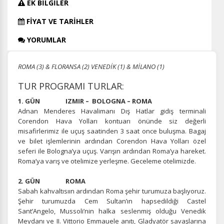
EK BİLGİLER
FİYAT VE TARİHLER
YORUMLAR
ROMA (3) & FLORANSA (2) VENEDİK (1) & MİLANO (1)
TUR PROGRAMI TURLAR:
1. GÜN IZMIR – BOLOGNA – ROMA
Adnan Menderes Havalimanı Dış Hatlar gidiş terminali
Corendon Hava Yolları kontuarı önünde siz değerli
misafirlerimiz ile uçuş saatinden 3 saat once buluşma. Bagaj
ve bilet işlemlerinin ardından Corendon Hava Yolları özel
seferi ile Bologna’ya uçuş. Varışın ardından Roma’ya hareket.
Roma’ya varış ve otelimize yerleşme. Geceleme otelimizde.
2. GÜN ROMA
Sabah kahvaltısıın ardından Roma şehir turumuza başlıyoruz.
Şehir turumuzda Cem Sultan’ın hapsedildiği Castel
Sant’Angelo, Mussoli’nin halka seslenmiş olduğu Venedik
Meydanı ve II. Vittorio Emmauele anıtı, Gladyatör savaşlarına