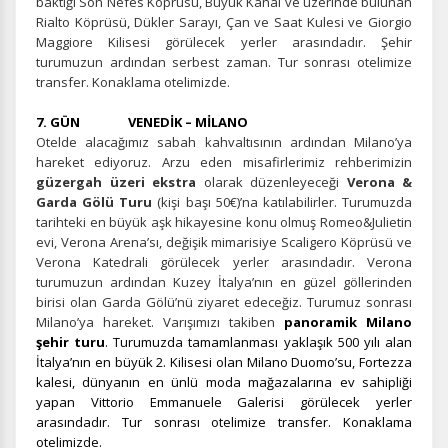
baktığı Son Nefes Köprüsü, Büyük Kanal ve üzerinde bulunan
Rialto Köprüsü, Dükler Sarayı, Çan ve Saat Kulesi ve Giorgio
İstatistik Çerezleri
Maggiore Kilisesi görülecek yerler arasındadır. Şehir
Ziyaretçilerin siteyi nasıl kullandığını anonim olarak
turumuzun ardından serbest zaman. Tur sonrası otelimize
ölçeriz. Hangi sayfaların popüler olduğunu ve
transfer. Konaklama otelimizde.
kullanıcıların nerede zorluk yaşadığını anlamamıza
yardımcı olur.
7. GÜN VENEDİK – MİLANO
Otelde alacağımız sabah kahvaltısının ardından Milano’ya
hareket ediyoruz. Arzu eden misafirlerimiz rehberimizin
güzergah üzeri ekstra
olarak düzenleyeceği
Verona &
Garda Gölü Turu
(kişi başı 50€)’na katılabilirler. Turumuzda
Pazarlama Çerezleri
tarihteki en büyük aşk hikayesine konu olmuş Romeo&Julietin
evi, Verona Arena’sı, değişik mimarisiye Scaligero Köprüsü ve
Size ve ilgi alanlarınıza uygun reklamlar göstermek için
Verona Katedrali görülecek yerler arasındadır. Verona
kullanılır. Kapatırsanız reklamları görmeye devam
turumuzun ardından Kuzey İtalya’nın en güzel göllerinden
edersiniz, ancak daha az alakalı olabilirler.
birisi olan Garda Gölü’nü ziyaret edeceğiz. Turumuz sonrası
Milano’ya hareket. Varışımızı takiben
panoramik Milano
şehir turu
. Turumuzda tamamlanması yaklaşık 500 yılı alan
İtalya’nın en büyük 2. Kilisesi olan Milano Duomo’su, Fortezza
kalesi, dünyanın en ünlü moda mağazalarına ev sahipliği
yapan Vittorio Emmanuele Galerisi görülecek yerler
arasındadır. Tur sonrası otelimize transfer. Konaklama
Tercihleri Kaydet
otelimizde.