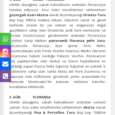
Otelde alacağımız sabah kahvaltısının ardından Floransa’ya
hareket ediyoruz. Arzu eden misafirlerimiz rehberimizin
güzergah üzeri ekstra
olarak düzenleyeceği
Orvieto Turu
(kişi başı 30€)’na katılma imkanı. İtalya’nın sanat ve genel
tarihinde önemli bir yer edinen ve olağanüstü doğal
güzelliklere sahip olan Orvieto’da antik kent merkezinin ve
Orvieto Duomo’sunun görülmesinin ardından Floransa’ya
hareket. Varışı takiben
panoramik Floransa şehir turu
.
Turumuzda Floransa’yı ikiye ayıran Arno Nehri,
kuyumcularıyla ünlü Ponte Vecchio köprüsü, Medici Aile’sinin
Floransa’ya hüküm sürdüğü Palazzo Vecchio, Rönesans’ın
baş yapıtlarından olan Herkül ve Davut heykellerine ev
sahipliği yapan Piazza Della Signoria, İtalya’nın en yüksek 3.
Kubbesine sahip olan Santa Maria del Fiore Duomo’su ve
kapısıyla ünlü Vaftizhane görülecek yerler arasındadır.Tur
bitiminde Montecatini`de bulunan otelimize transfer.
Konaklama otelimizde.
5. GÜN FLORANSA
Otelde alacağımız sabah kahvaltısının ardından serbest
zaman. Arzu eden misafirlerimiz rehberimizin
ekstra
olarak
düzenleyeceği
Pisa & Portofino Turu
(kişi başı 100€)’na