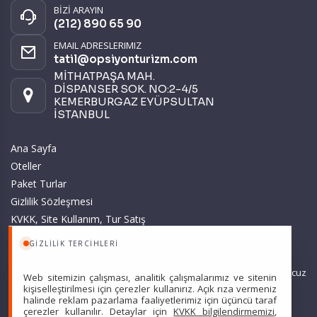
BİZİ ARAYIN
(212) 890 65 90
EMAIL ADRESLERIMIZ
tatil@opsiyonturizm.com
MİTHATPAŞA MAH.
DİSPANSER SOK. NO:2-4/5
KEMERBURGAZ EYÜPSULTAN
İSTANBUL
Ana Sayfa
Oteller
Paket Turlar
Gizlilik Sözleşmesi
KVKK, Site Kullanım, Tur Satış
ve Üyelik Sözleşmesi
GIZLILIK TERCIHLERI
Sitemizde anılan tüm fiyatlar, geçerli kartlar ile tek ödemede, en ucuz
Web sitemizin çalışması, analitik çalışmalarımız ve sitenin
başlangıç fiyatlardır ve yeterli kontenjan olması durumunda
kişiselleştirilmesi için çerezler kullanırız. Açık rıza vermeniz
halinde reklam pazarlama faaliyetlerimiz için üçüncü taraf
geçerlidir.
çerezler kullanılır. Detaylar için
KVKK bilgilendirmemizi
,