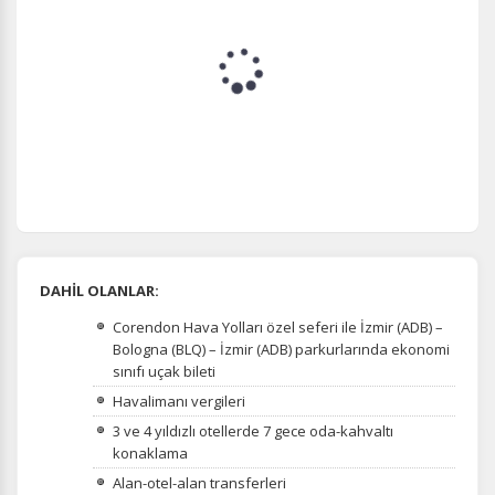
DAHİL OLANLAR:
Corendon Hava Yolları özel seferi ile İzmir (ADB) –
Bologna (BLQ) – İzmir (ADB) parkurlarında ekonomi
sınıfı uçak bileti
Havalimanı vergileri
3 ve 4 yıldızlı otellerde 7 gece oda-kahvaltı
konaklama
Alan-otel-alan transferleri