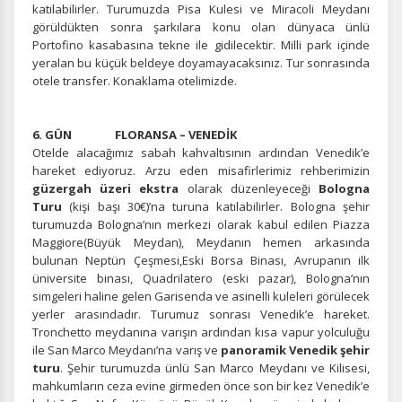
katılabilirler. Turumuzda Pisa Kulesi ve Miracoli Meydanı
görüldükten sonra şarkılara konu olan dünyaca ünlü
Portofino kasabasına tekne ile gidilecektir. Milli park içinde
yeralan bu küçük beldeye doyamayacaksınız. Tur sonrasında
otele transfer. Konaklama otelimizde.
ÇEREZ KULLANIM AYARLARINIZ
6. GÜN FLORANSA – VENEDİK
Çerez tercihlerinizi
belirleyin
.
Otelde alacağımız sabah kahvaltısının ardından Venedik’e
hareket ediyoruz. Arzu eden misafirlerimiz rehberimizin
Daha fazla bilgi için
KVKK bilgilendirmemizi
,
çerez kullanım
ve
güzergah üzeri ekstra
olarak düzenleyeceği
Bologna
gizlilik koşullarını
inceleyebilirsiniz.
Turu
(kişi başı 30€)’na turuna katılabilirler. Bologna şehir
turumuzda Bologna’nın merkezi olarak kabul edilen Piazza
Maggiore(Büyük Meydan), Meydanın hemen arkasında
bulunan Neptün Çeşmesi,Eski Borsa Binası, Avrupanın ilk
Zorunlu Çerezler
HER ZAMAN AKTIF
üniversite binası, Quadrilatero (eski pazar), Bologna’nın
Oturum yönetimi, güvenlik ve temel site işlevleri için
simgeleri haline gelen Garisenda ve asinelli kuleleri görülecek
gereklidir. Bu çerezler olmadan site düzgün çalışmaz ve
yerler arasındadır. Turumuz sonrası Venedik’e hareket.
devre dışı bırakılamaz.
Tronchetto meydanına varışın ardından kısa vapur yolculuğu
ile San Marco Meydanı’na varış ve
panoramik Venedik şehir
turu
. Şehir turumuzda ünlü San Marco Meydanı ve Kilisesi,
mahkumların ceza evine girmeden önce son bir kez Venedik’e