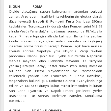
3. GÜN ROMA
Otelde alacağımız sabah kahvaltısının ardından serbest
zaman. Arzu eden misafirlerimiz rehberimizin
ekstra
olarak
düzenleyeceği
Napoli & Pompeii Turu
(kişi başı 95€)’na
katılabilirler. Turumuzun ilk durağı olan Pompeii şehri M.S 79
yılında Vezüv Yanardağı’nın patlaması sonucunda 18. Yüz yıla
kadar 7 metre toprağın altında kalmıştır. Bu tarihte yapılan
kazılar sonrası ortaya çıkan evleri, sarayları ve taşlaşmış
insanları görme fırsatı bulacağız. Pompeii açık hava müzesi
ziyareti sonrası Napoli’ye yola çıkıyoruz. Varışı takiben
panoramik Napoli şehir turu. Şehir turumuzda Napoli’nin
merkez meydanı olan Plebiscito Meydanı, 17. Yüzyılda
yapılmış Kraliyet Sarayı, Castel Nuovo (Yeni Kale), Roma’da
bulunan San Pietro Meydan’ından ve Pantheon’dan
esilenerek yapılan San Francesco di Paola Bazilikası,
mağazaların bulunduğu I. Umberto Galerisi, 1737 yılında inşa
edilen ve UNESCO dünya kültür mirası listesinden bulunan
San Carlo Tiyatrosu ve Napoli Limanı görülecek yerler
arasındadır. Tur sonrası otelimize transfer. Konaklama
otelimizde.
4. GÜN ROMA – FLORANSA