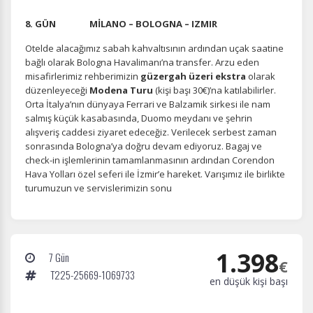
8. GÜN MİLANO – BOLOGNA – IZMIR
Otelde alacağımız sabah kahvaltısının ardından uçak saatine
bağlı olarak Bologna Havalimanı’na transfer. Arzu eden
misafirlerimiz rehberimizin
güzergah üzeri ekstra
olarak
düzenleyeceği
Modena Turu
(kişi başı 30€)’na katılabilirler.
Orta İtalya’nın dünyaya Ferrari ve Balzamik sirkesi ile nam
salmış küçük kasabasında, Duomo meydanı ve şehrin
alışveriş caddesi ziyaret edeceğiz. Verilecek serbest zaman
sonrasında Bologna’ya doğru devam ediyoruz. Bagaj ve
check-in işlemlerinin tamamlanmasının ardından Corendon
Hava Yolları özel seferi ile İzmir’e hareket. Varışımız ile birlikte
turumuzun ve servislerimizin sonu
1.398
7 Gün
€
T225-25669-1069733
en düşük kişi başı