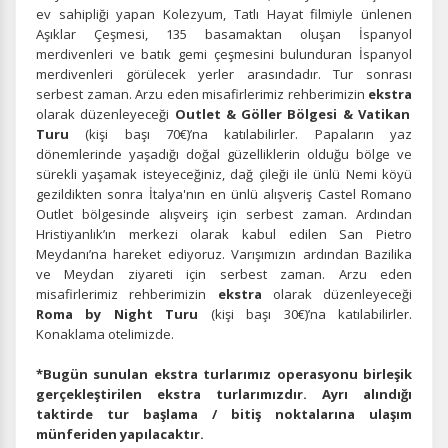
ev sahipliği yapan Kolezyum, Tatlı Hayat filmiyle ünlenen
Aşıklar Çeşmesi, 135 basamaktan oluşan İspanyol
merdivenleri ve batık gemi çeşmesini bulunduran İspanyol
merdivenleri görülecek yerler arasındadır. Tur sonrası
serbest zaman. Arzu eden misafirlerimiz rehberimizin
ekstra
olarak düzenleyeceği
Outlet & Göller Bölgesi & Vatikan
Turu
(kişi başı 70€)’na katılabilirler. Papaların yaz
dönemlerinde yaşadığı doğal güzelliklerin olduğu bölge ve
sürekli yaşamak isteyeceğiniz, dağ çileği ile ünlü Nemi köyü
gezildikten sonra İtalya'nın en ünlü alışveriş Castel Romano
Outlet bölgesinde alışveirş için serbest zaman. Ardından
Hristiyanlık’ın merkezi olarak kabul edilen San Pietro
Meydanı’na hareket ediyoruz. Varışımızın ardından Bazilika
ve Meydan ziyareti için serbest zaman. Arzu eden
misafirlerimiz rehberimizin
ekstra
olarak düzenleyeceği
Roma by Night Turu
(kişi başı 30€)’na katılabilirler.
Konaklama otelimizde.
*Bugün sunulan ekstra turlarımız operasyonu birleşik
gerçekleştirilen ekstra turlarımızdır. Ayrı alındığı
taktirde tur başlama / bitiş noktalarına ulaşım
münferiden yapılacaktır.