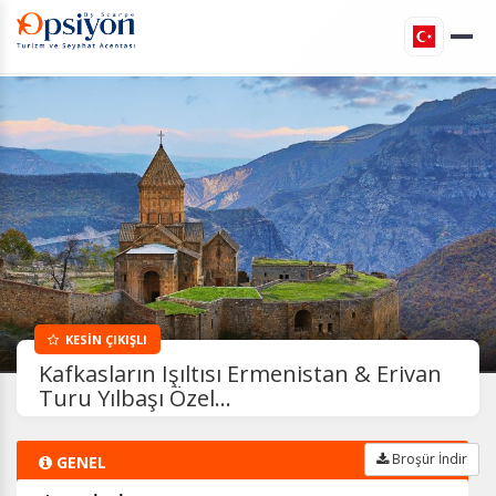
KESİN ÇIKIŞLI
Kafkasların Işıltısı Ermenistan & Erivan
Turu Yılbaşı Özel...
Broşür İndir
GENEL