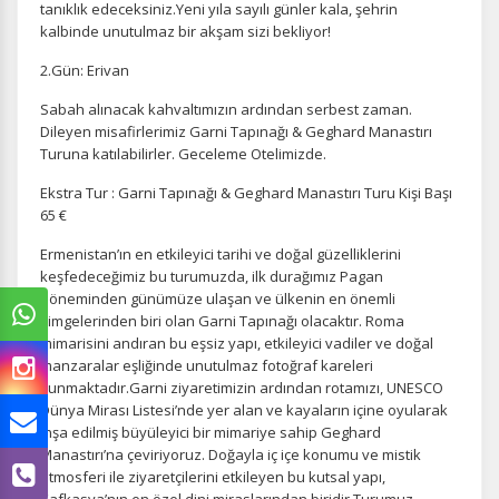
tanıklık edeceksiniz.Yeni yıla sayılı günler kala, şehrin
kalbinde unutulmaz bir akşam sizi bekliyor!
2.Gün: Erivan
Sabah alınacak kahvaltımızın ardından serbest zaman.
Dileyen misafirlerimiz Garni Tapınağı & Geghard Manastırı
Turuna katılabilirler. Geceleme Otelimizde.
Ekstra Tur : Garni Tapınağı & Geghard Manastırı Turu Kişi Başı
65 €
Ermenistan’ın en etkileyici tarihi ve doğal güzelliklerini
keşfedeceğimiz bu turumuzda, ilk durağımız Pagan
döneminden günümüze ulaşan ve ülkenin en önemli
simgelerinden biri olan Garni Tapınağı olacaktır. Roma
mimarisini andıran bu eşsiz yapı, etkileyici vadiler ve doğal
manzaralar eşliğinde unutulmaz fotoğraf kareleri
sunmaktadır.Garni ziyaretimizin ardından rotamızı, UNESCO
Dünya Mirası Listesi’nde yer alan ve kayaların içine oyularak
inşa edilmiş büyüleyici bir mimariye sahip Geghard
Manastırı’na çeviriyoruz. Doğayla iç içe konumu ve mistik
atmosferi ile ziyaretçilerini etkileyen bu kutsal yapı,