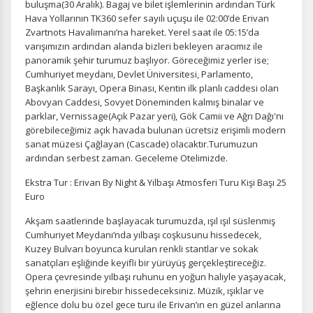
buluşma(30 Aralık). Bagaj ve bilet işlemlerinin ardından Türk
Hava Yollarının TK360 sefer sayılı uçuşu ile 02:00’de Erivan
Zvartnots Havalimanı’na hareket. Yerel saat ile 05:15’da
varışımızın ardından alanda bizleri bekleyen aracımız ile
panoramik şehir turumuz başlıyor. Göreceğimiz yerler ise;
Cumhuriyet meydanı, Devlet Üniversitesi, Parlamento,
Başkanlık Sarayı, Opera Binası, Kentin ilk planlı caddesi olan
Abovyan Caddesi, Sovyet Döneminden kalmış binalar ve
parklar, Vernissage(Açık Pazar yeri), Gök Camii ve Ağrı Dağı'nı
görebileceğimiz açık havada bulunan ücretsiz erişimli modern
sanat müzesi Çağlayan (Cascade) olacaktır.Turumuzun
ardından serbest zaman. Geceleme Otelimizde.
Ekstra Tur : Erivan By Night & Yılbaşı Atmosferi Turu Kişi Başı 25
Euro
Akşam saatlerinde başlayacak turumuzda, ışıl ışıl süslenmiş
Cumhuriyet Meydanı’nda yılbaşı coşkusunu hissedecek,
Kuzey Bulvarı boyunca kurulan renkli stantlar ve sokak
sanatçıları eşliğinde keyifli bir yürüyüş gerçekleştireceğiz.
Opera çevresinde yılbaşı ruhunu en yoğun haliyle yaşayacak,
şehrin enerjisini birebir hissedeceksiniz. Müzik, ışıklar ve
eğlence dolu bu özel gece turu ile Erivan’ın en güzel anlarına