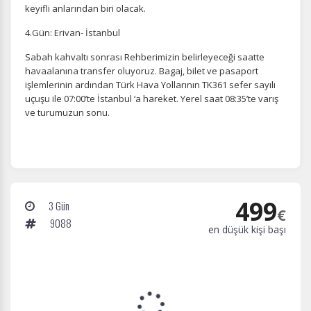
keyifli anlarından biri olacak.
İstatistik Çerezleri
Ziyaretçilerin siteyi nasıl kullandığını anonim olarak
4.Gün: Erivan- İstanbul
ölçeriz. Hangi sayfaların popüler olduğunu ve
Sabah kahvaltı sonrası Rehberimizin belirleyeceği saatte
kullanıcıların nerede zorluk yaşadığını anlamamıza
yardımcı olur.
havaalanına transfer oluyoruz. Bagaj, bilet ve pasaport
işlemlerinin ardından Türk Hava Yollarının TK361 sefer sayılı
uçuşu ile 07:00’te İstanbul ‘a hareket. Yerel saat 08:35’te varış
ve turumuzun sonu.
Pazarlama Çerezleri
Size ve ilgi alanlarınıza uygun reklamlar göstermek için
kullanılır. Kapatırsanız reklamları görmeye devam
edersiniz, ancak daha az alakalı olabilirler.
499
3 Gün
€
9088
en düşük kişi başı
Tercihleri Kaydet