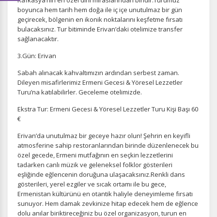
Kafkasya’nın en özel dini miraslarından biridir.Turumuz
boyunca hem tarih hem doğa ile iç içe unutulmaz bir gün
geçirecek, bölgenin en ikonik noktalarını keşfetme fırsatı
bulacaksınız. Tur bitiminde Erivan’daki otelimize transfer
sağlanacaktır.
3.Gün: Erivan
ÇEREZ KULLANIM AYARLARINIZ
Sabah alınacak kahvaltımızın ardından serbest zaman.
Çerez tercihlerinizi
belirleyin
.
Dileyen misafirlerimiz Ermeni Gecesi & Yöresel Lezzetler
Turu’na katılabilirler. Geceleme otelimizde.
Daha fazla bilgi için
KVKK bilgilendirmemizi
,
çerez kullanım
ve
gizlilik koşullarını
inceleyebilirsiniz.
Ekstra Tur: Ermeni Gecesi & Yöresel Lezzetler Turu Kişi Başı 60
€
Erivan’da unutulmaz bir geceye hazır olun! Şehrin en keyifli
Zorunlu Çerezler
HER ZAMAN AKTIF
atmosferine sahip restoranlarından birinde düzenlenecek bu
Oturum yönetimi, güvenlik ve temel site işlevleri için
özel gecede, Ermeni mutfağının en seçkin lezzetlerini
gereklidir. Bu çerezler olmadan site düzgün çalışmaz ve
tadarken canlı müzik ve geleneksel folklor gösterileri
devre dışı bırakılamaz.
eşliğinde eğlencenin doruğuna ulaşacaksınız.Renkli dans
gösterileri, yerel ezgiler ve sıcak ortamı ile bu gece,
Ermenistan kültürünü en otantik haliyle deneyimleme fırsatı
sunuyor. Hem damak zevkinize hitap edecek hem de eğlence
dolu anılar biriktireceğiniz bu özel organizasyon, turun en