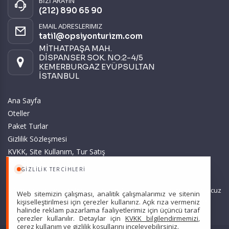
BİZİ ARAYIN
(212) 890 65 90
EMAIL ADRESLERIMIZ
tatil@opsiyonturizm.com
MİTHATPAŞA MAH.
DİSPANSER SOK. NO:2-4/5
KEMERBURGAZ EYÜPSULTAN
İSTANBUL
Ana Sayfa
Oteller
Paket Turlar
Gizlilik Sözleşmesi
KVKK, Site Kullanım, Tur Satış
ve Üyelik Sözleşmesi
GIZLILIK TERCIHLERI
Sitemizde anılan tüm fiyatlar, geçerli kartlar ile tek ödemede, en ucuz
Web sitemizin çalışması, analitik çalışmalarımız ve sitenin
başlangıç fiyatlardır ve yeterli kontenjan olması durumunda
kişiselleştirilmesi için çerezler kullanırız. Açık rıza vermeniz
halinde reklam pazarlama faaliyetlerimiz için üçüncü taraf
geçerlidir.
çerezler kullanılır. Detaylar için
KVKK bilgilendirmemizi
,
çerez kullanım
ve
gizlilik koşullarını
inceleyebilirsiniz.