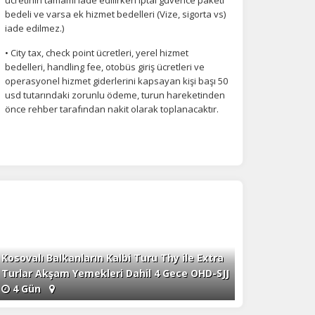
bedeli ve varsa ek hizmet bedelleri (Vize, sigorta vs)
iade edilmez.)
• City tax, check point ücretleri, yerel hizmet
bedelleri, handling fee, otobüs giriş ücretleri ve
operasyonel hizmet giderlerini kapsayan kişi başı 50
usd tutarındaki zorunlu ödeme, turun hareketinden
önce rehber tarafından nakit olarak toplanacaktır.
Kosovalı Balkanların Kalbi Turu Thy ile Extra
Turlar Akşam Yemekleri Dahil 4 Gece OHD-SJJ
4 Gün