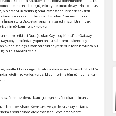
esi (Kom el Shoqafa Katakompları). Roma döneminden kalma bu
oma kültürlerinin birleştiği etkileyici mimari detaylarla doludur.
inlerce yıllık tarihin gizemli atmosferini hissedeceksiniz.
orunlu Çerezler
HER ZAMAN AKTIF
rağımız, şehrin sembollerinden biri olan Pompey Sütunu.
urum yönetimi, güvenlik ve temel site işlevleri için gereklidir. Bu
a İmparatoru Diocletian anısına inşa edilmiştir. Etrafındaki
rezler olmadan site düzgün çalışmaz ve devre dışı bırakılamaz.
eriye’nin görkemine ışık tutuyor.
un son ve etkileci Durağu olan Kayıtbay Kalesi’ne (Qaitbay
 Kayıtbay tarafından yaptırılan bu kale, antik İskenderiye
statistik Çerezleri
an Akdeniz’in eşsiz manzarasını seyredebilir, tarih boyunca bu
yaretçilerin siteyi nasıl kullandığını anonim olarak ölçeriz. Hangi
duğunu hissedebilirsiniz
yfaların popüler olduğunu ve kullanıcıların nerede zorluk yaşadığını
lamamıza yardımcı olur.
ği saatte Mısır’ın egzotik tatil destinasyonu Sharm El Sheikh’e
dan otelimize yerleşiyoruz. Misafirlerimiz tüm gün deniz, kum,
azarlama Çerezleri
izde.
ze ve ilgi alanlarınıza uygun reklamlar göstermek için kullanılır.
patırsanız reklamları görmeye devam edersiniz, ancak daha az
akalı olabilirler.
isafirlerimiz deniz, kum, güneşin keyfini çıkarabilirsiniz.
mizle beraber Sharm Şehir turu ve Çölde ATV/Buy Safari &
 Turlarımız sonrasında otele transfer. Geceleme Sharm