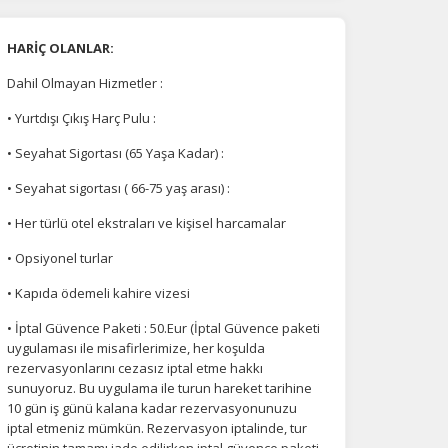
HARİÇ OLANLAR:
Dahil Olmayan Hizmetler :
• Yurtdışı Çıkış Harç Pulu :
• Seyahat Sigortası (65 Yaşa Kadar) :
• Seyahat sigortası ( 66-75 yaş arası) :
• Her türlü otel ekstraları ve kişisel harcamalar
• Opsiyonel turlar
• Kapıda ödemeli kahire vizesi
• İptal Güvence Paketi : 50.Eur (İptal Güvence paketi
uygulaması ile misafirlerimize, her koşulda
na
rezervasyonlarını cezasız iptal etme hakkı
sunuyoruz. Bu uygulama ile turun hareket tarihine
10 gün iş günü kalana kadar rezervasyonunuzu
iptal etmeniz mümkün. Rezervasyon iptalinde, tur
ücretinin tamamı iade edilirken iptal güvence paketi