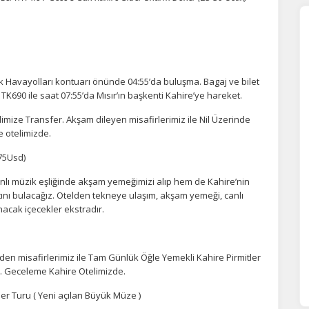
rk Havayolları kontuarı önünde 04:55’da buluşma. Bagaj ve bilet
 TK690 ile saat 07:55’da Mısır’ın başkenti Kahire’ye hareket.
limize Transfer. Akşam dileyen misafirlerimiz ile Nil Üzerinde
 otelimizde.
 75Usd)
lı müzik eşliğinde akşam yemeğimizi alıp hem de Kahire’nin
atını bulacağız. Otelden tekneye ulaşım, akşam yemeği, canlı
nacak içecekler ekstradır.
n misafirlerimiz ile Tam Günlük Öğle Yemekli Kahire Pirmitler
r. Geceleme Kahire Otelimizde.
er Turu ( Yeni açılan Büyük Müze )