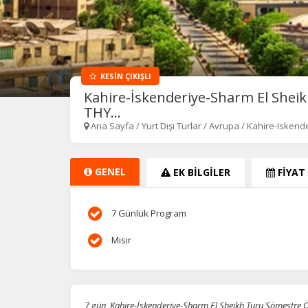
KESİN ÇIKIŞLI
Kahire-İskenderiye-Sharm El Shei
THY...
Ana Sayfa
/
Yurt Dışı Turlar
/
Avrupa
/
Kahire-Iskend
GENEL
EK BİLGİLER
FİYAT
7 Günlük Program
Mısır
7 gün, Kahire-İskenderiye-Sharm El Sheikh Turu Sömestre 