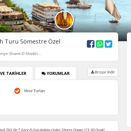
kh Turu Sömestre Özel
eriye-Sharm El Sheikh…
Broşür İndir
 VE TARİHLER
YORUMLAR
Mısır Turları
Özel THY İle 7 Gece 8 Gün Kahire Gider-Sharm Döner (23-30 Ocak)