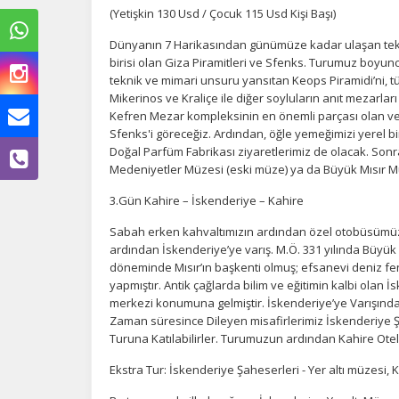
(Yetişkin 130 Usd / Çocuk 115 Usd Kişi Başı)
Dünyanın 7 Harikasından günümüze kadar ulaşan tek 
birisi olan Giza Piramitleri ve Sfenks. Turumuz boyun
teknik ve mimari unsuru yansıtan Keops Piramidi’ni, t
Mikerinos ve Kraliçe ile diğer soyluların anıt mezarlar
Kefren Mezar kompleksinin en önemli parçası olan ve 
Sfenks'i göreceğiz. Ardından, öğle yemeğimizi yerel b
Doğal Parfüm Fabrikası ziyaretlerimiz de olacak. Son
Medeniyetler Müzesi (eski müze) ya da Büyük Mısır Mü
3.Gün Kahire – İskenderiye – Kahire
Sabah erken kahvaltımızın ardından özel otobüsümüz i
ardından İskenderiye’ye varış. M.Ö. 331 yılında Büyü
döneminde Mısır’ın başkenti olmuş; efsanevi deniz fen
Ç
yapmıştır. Antik çağlarda bilim ve eğitimin kalbi olan İs
merkezi konumuna gelmiştir. İskenderiye’ye Varışınd
Si
Zaman süresince Dileyen misafirlerimiz İskenderiye Şa
de
Turuna Katılabilirler. Turumuzun ardından Kahire Ote
iz
bi
Ekstra Tur: İskenderiye Şaheserleri - Yer altı müzesi,
in