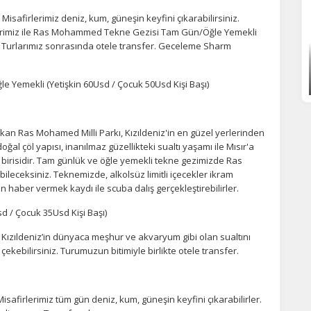
isafirlerimiz deniz, kum, güneşin keyfini çıkarabilirsiniz.
rlerimiz ile Ras Mohammed Tekne Gezisi Tam Gün/Öğle Yemekli
. Turlarımız sonrasında otele transfer. Geceleme Sharm
Yemekli (Yetişkin 60Usd / Çocuk 50Usd Kişi Başı)
an Ras Mohamed Milli Parkı, Kızıldeniz'in en güzel yerlerinden
 doğal çöl yapısı, inanılmaz güzellikteki sualtı yaşamı ile Mısır'a
 birisidir. Tam günlük ve öğle yemekli tekne gezimizde Ras
ileceksiniz. Teknemizde, alkolsüz limitli içecekler ikram
n haber vermek kaydı ile scuba dalış gerçekleştirebilirler.
sd / Çocuk 35Usd Kişi Başı)
ızıldeniz’in dünyaca meşhur ve akvaryum gibi olan sualtını
kebilirsiniz. Turumuzun bitimiyle birlikte otele transfer.
afirlerimiz tüm gün deniz, kum, güneşin keyfini çıkarabilirler.