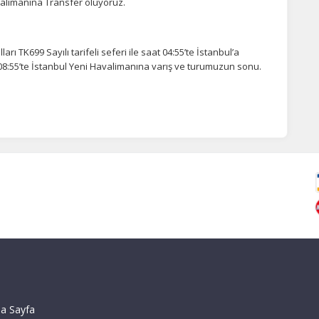
valimanına Transfer oluyoruz.
rı TK699 Sayılı tarifeli seferi ile saat 04:55’te İstanbul’a
08:55’te İstanbul Yeni Havalimanına varış ve turumuzun sonu.
a Sayfa