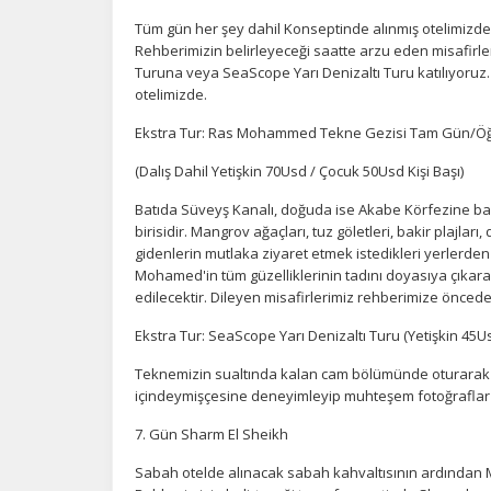
Tüm gün her şey dahil Konseptinde alınmış otelimizde M
Rehberimizin belirleyeceği saatte arzu eden misafi
Turuna veya SeaScope Yarı Denizaltı Turu katılıyoruz
otelimizde.
Ekstra Tur: Ras Mohammed Tekne Gezisi Tam Gün/Öğle 
(Dalış Dahil Yetişkin 70Usd / Çocuk 50Usd Kişi Başı)
Batıda Süveyş Kanalı, doğuda ise Akabe Körfezine bak
birisidir. Mangrov ağaçları, tuz göletleri, bakir plajları,
gidenlerin mutlaka ziyaret etmek istedikleri yerlerden
Mohamed'in tüm güzelliklerinin tadını doyasıya çıkarab
edilecektir. Dileyen misafirlerimiz rehberimize öncede
Ekstra Tur: SeaScope Yarı Denizaltı Turu (Yetişkin 45U
Teknemizin sualtında kalan cam bölümünde oturarak K
içindeymişçesine deneyimleyip muhteşem fotoğraflar çe
7. Gün Sharm El Sheikh
Sabah otelde alınacak sabah kahvaltısının ardından Mis