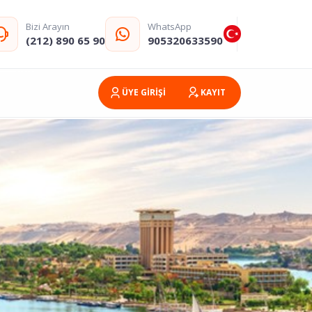
Bizi Arayın
WhatsApp
(212) 890 65 90
905320633590
ÜYE GİRİŞİ
KAYIT