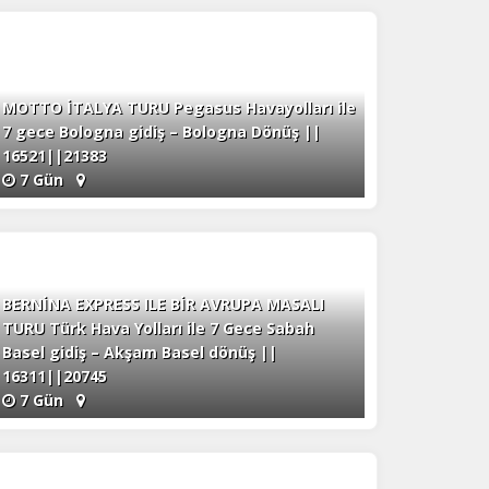
MOTTO İTALYA TURU Pegasus Havayolları ile
7 gece Bologna gidiş – Bologna Dönüş ||
16521||21383
7 Gün
BERNİNA EXPRESS ILE BİR AVRUPA MASALI
TURU Türk Hava Yolları ile 7 Gece Sabah
Basel gidiş – Akşam Basel dönüş ||
16311||20745
7 Gün