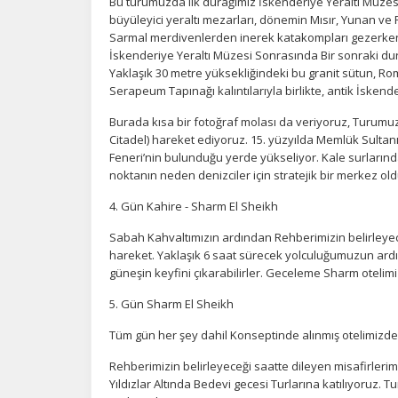
Bu turumuzda ilk durağımız İskenderiye Yeraltı Müz
büyüleyici yeraltı mezarları, dönemin Mısır, Yunan ve R
Sarmal merdivenlerden inerek katakompları gezerken, b
Z
İskenderiye Yeraltı Müzesi Sonrasında Bir sonraki du
Ot
Yaklaşık 30 metre yüksekliğindeki bu granit sütun, Rom
çe
Serapeum Tapınağı kalıntılarıyla birlikte, antik İskend
Burada kısa bir fotoğraf molası da veriyoruz, Turumuz
Citadel) hareket ediyoruz. 15. yüzyılda Memlük Sultanı
İ
Feneri’nin bulunduğu yerde yükseliyor. Kale surlarınd
Zi
noktanın neden denizciler için stratejik bir merkez ol
sa
an
4. Gün Kahire - Sharm El Sheikh
Sabah Kahvaltımızın ardından Rehberimizin belirleyece
hareket. Yaklaşık 6 saat sürecek yolculuğumuzun ardın
P
güneşin keyfini çıkarabilirler. Geceleme Sharm otelim
Si
Ka
5. Gün Sharm El Sheikh
al
Tüm gün her şey dahil Konseptinde alınmış otelimizde M
Rehberimizin belirleyeceği saatte dileyen misafirleri
Yıldızlar Altında Bedevi gecesi Turlarına katılıyoruz.