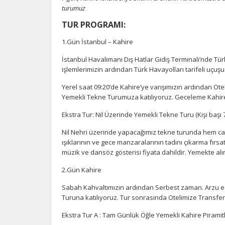
turumuz
TUR PROGRAMI:
1.Gün İstanbul – Kahire
İstanbul Havalimanı Dış Hatlar Gidiş Terminali’nde Tü
işlemlerimizin ardından Türk Havayolları tarifeli uçuşu
Yerel saat 09:20’de Kahire’ye varışımızın ardından Ote
Yemekli Tekne Turumuza katılıyoruz. Geceleme Kahire
Ekstra Tur: Nil Üzerinde Yemekli Tekne Turu (Kişi başı
Nil Nehri üzerinde yapacağımız tekne turunda hem can
ışıklarının ve gece manzaralarının tadını çıkarma fırs
müzik ve dansöz gösterisi fiyata dahildir. Yemekte alı
2.Gün Kahire
Sabah Kahvaltımızın ardından Serbest zaman. Arzu ede
Turuna katılıyoruz. Tur sonrasında Otelimize Transfe
Ekstra Tur A : Tam Günlük Öğle Yemekli Kahire Piramitl