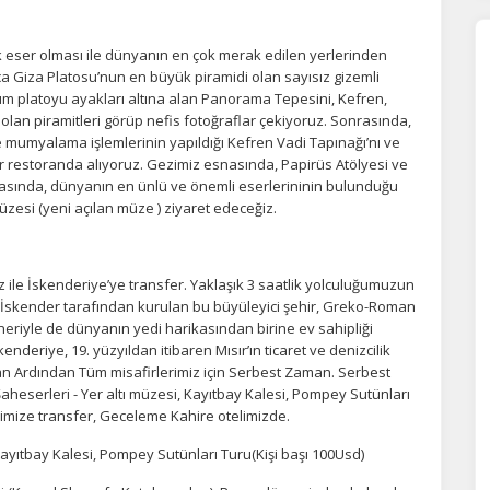
eser olması ile dünyanın en çok merak edilen yerlerinden
ca Giza Platosu’nun en büyük piramidi olan sayısız gizemli
üm platoyu ayakları altına alan Panorama Tepesini, Kefren,
ı olan piramitleri görüp nefis fotoğraflar çekiyoruz. Sonrasında,
mumyalama işlemlerinin yapıldığı Kefren Vadi Tapınağı’nı ve
ir restoranda alıyoruz. Gezimiz esnasında, Papirüs Atölyesi ve
rasında, dünyanın en ünlü ve önemli eserlerininin bulunduğu
zesi (yeni açılan müze ) ziyaret edeceğiz.
le İskenderiye’ye transfer. Yaklaşık 3 saatlik yolculuğumuzun
ÇEREZ KULLANIM AYARLARINIZ
k İskender tarafından kurulan bu büyüleyici şehir, Greko-Roman
eriyle de dünyanın yedi harikasından birine ev sahipliği
erez tercihlerinizi
belirleyin
.
kenderiye, 19. yüzyıldan itibaren Mısır’ın ticaret ve denizcilik
an Ardından Tüm misafirlerimiz için Serbest Zaman. Serbest
ze daha kişiselleştirilmiş bir web deneyimi sunmak için bazı bilgileri tarayıcınızda
heserleri - Yer altı müzesi, Kayıtbay Kalesi, Pompey Sutünları
polayabilir, bunları yurt içi ve yurt dışındaki hizmet sağlayıcılarla paylaşabiliriz. Bu
limize transfer, Geceleme Kahire otelimizde.
in vermemeyi seçebilirsiniz ancak bu durumda sitemiz umduğumuz gibi çalışmaya
lir.
Daha fazla bilgi için
KVKK bilgilendirmemizi
,
çerez kullanım
ve
gizlilik koşullarını
 Kayıtbay Kalesi, Pompey Sutünları Turu(Kişi başı 100Usd)
celeyebilirsiniz.