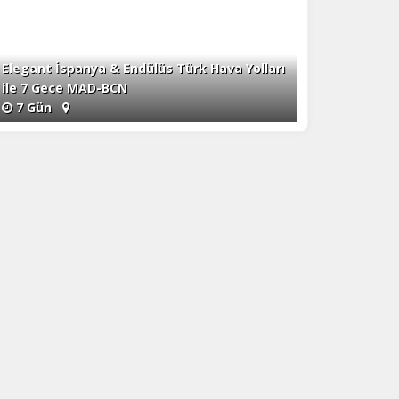
Elegant İspanya & Endülüs Türk Hava Yolları
ile 7 Gece MAD-BCN
7 Gün