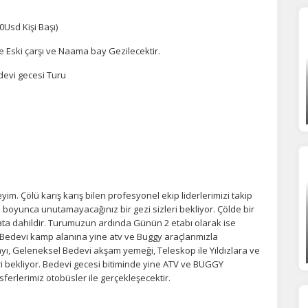
Tümünü Reddet
Tümünü Kabul Et
Tercihleri Kaydet
0Usd Kişi Başı)
 Eski çarşı ve Naama bay Gezilecektir.
edevi gecesi Turu
im. Çölü karış karış bilen profesyonel ekip liderlerimizi takip
boyunca unutamayacağınız bir gezi sizleri bekliyor. Çölde bir
ata dahildir. Turumuzun ardında Günün 2 etabı olarak ise
 Bedevi kamp alanına yine atv ve Buggy araçlarımızla
yı, Geleneksel Bedevi akşam yemeği, Teleskop ile Yıldızlara ve
i bekliyor. Bedevi gecesi bitiminde yine ATV ve BUGGY
ferlerimiz otobüsler ile gerçekleşecektir.