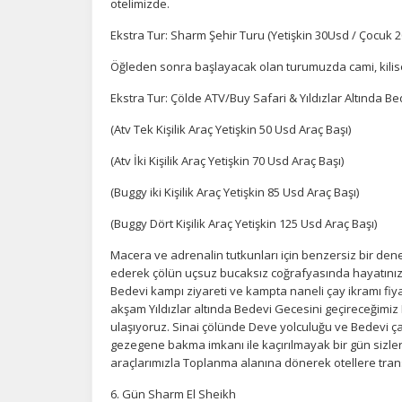
otelimizde.
Ekstra Tur: Sharm Şehir Turu (Yetişkin 30Usd / Çocuk 2
Öğleden sonra başlayacak olan turumuzda cami, kilise
Ekstra Tur: Çölde ATV/Buy Safari & Yıldızlar Altında B
(Atv Tek Kişilik Araç Yetişkin 50 Usd Araç Başı)
(Atv İki Kişilik Araç Yetişkin 70 Usd Araç Başı)
(Buggy iki Kişilik Araç Yetişkin 85 Usd Araç Başı)
(Buggy Dört Kişilik Araç Yetişkin 125 Usd Araç Başı)
Macera ve adrenalin tutkunları için benzersiz bir deney
ederek çölün uçsuz bucaksız coğrafyasında hayatınız 
Bedevi kampı ziyareti ve kampta naneli çay ikramı fiy
akşam Yıldızlar altında Bedevi Gecesini geçireceğimiz
ulaşıyoruz. Sinai çölünde Deve yolculuğu ve Bedevi ça
gezegene bakma imkanı ile kaçırılmayak bir gün sizler
araçlarımızla Toplanma alanına dönerek otellere trans
6. Gün Sharm El Sheikh