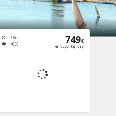
749
7 Gün
€
9790
en düşük kişi başı