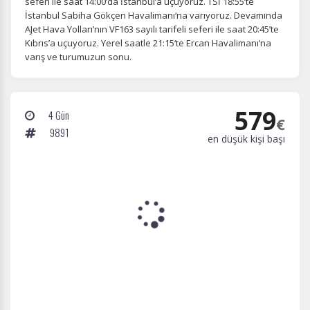
seferi ile saat 14:00’da İstanbul’a uçuyoruz. TSİ 18:55’te
İstanbul Sabiha Gökçen Havalimanı‘na varıyoruz. Devamında
AJet Hava Yolları’nın VF163 sayılı tarifeli seferi ile saat 20:45’te
Kıbrıs’a uçuyoruz. Yerel saatle 21:15‘te Ercan Havalimanı’na
varış ve turumuzun sonu.
579
4 Gün
€
9891
en düşük kişi başı