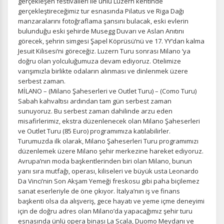
gerçekleşen festivalleri ile ünlü Luzern kentinde
gerçekleştireceğimiz tur esnasında Pilatus ve Riga Dağı
manzaralarını fotoğraflama şansını bulacak, eski evlerin
bulunduğu eski şehirde Musegg Duvarı ve Aslan Anıtını
görecek, şehrin simgesi Şapel Köprüsü‘nü ve 17. YY‘dan kalma
Jesuit Kilisesi‘ni göreceğiz. Luzern Turu sonrası Milano ‘ya
doğru olan yolculuğumuza devam ediyoruz. Otelimize
varışımızla birlikte odaların alınması ve dinlenmek üzere
serbest zaman.
MİLANO – (Milano Şaheserleri ve Outlet Turu) – (Como Turu)
Sabah kahvaltısı ardından tam gün serbest zaman
sunuyoruz. Bu serbest zaman dahilinde arzu eden
misafirlerimiz, ekstra düzenlenecek olan Milano Şaheserleri
ve Outlet Turu (85 Euro) programımıza katılabilirler.
Turumuzda ilk olarak, Milano Şaheserleri Turu programımızı
düzenlemek üzere Milano şehir merkezine hareket ediyoruz.
Avrupa’nın moda başkentlerinden biri olan Milano, bunun
yanı sıra mutfağı, operası, kiliseleri ve büyük usta Leonardo
Da Vinci’nin Son Akşam Yemeği freskosu gibi paha biçilemez
sanat eserleriyle de öne çıkıyor. İtalya’nın iş ve finans
başkenti olsa da alışveriş, gece hayatı ve yeme içme deneyimi
için de doğru adres olan Milano’da yapacağımız şehir turu
esnasında ünlü opera binası La Scala, Duomo Meydanı ve