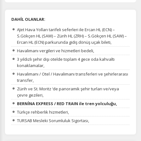
DAHİL OLANLAR:
AJet Hava Yolları tarifeli seferleri ile Ercan HL (ECN) –
S.Gökçen HL (SAW) – Zürih HL (ZRH) – S.Gökçen HL (SAW) –
Ercan HL (ECN) parkurunda gidiş dönüş uçak bileti,
Havalimanı vergileri ve hizmetleri bedeli,
3 yıldızlı şehir dışı otelde toplam 4 gece oda kahvaltı
konaklamalar,
Havalimanı / Otel / Havalimanı transferleri ve şehirlerarası
transfer,
Zürih ve St. Moritz ‘de panoramik şehir turları ve/veya
çevre gezileri,
BERNİNA EXPRESS / RED TRAIN ile tren yolculuğu,
Türkçe rehberlik hizmetleri,
TURSAB Mesleki Sorumluluk Sigortası,