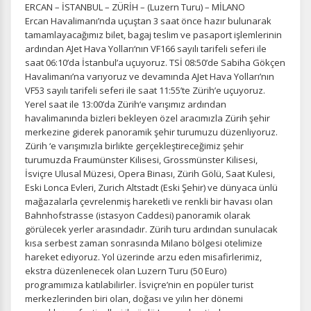
ERCAN – İSTANBUL – ZÜRİH – (Luzern Turu) – MİLANO
Ercan Havalimanı’nda uçuştan 3 saat önce hazır bulunarak
tamamlayacağımız bilet, bagaj teslim ve pasaport işlemlerinin
ardından AJet Hava Yolları‘nın VF166 sayılı tarifeli seferi ile
saat 06:10’da İstanbul’a uçuyoruz. TSİ 08:50’de Sabiha Gökçen
Havalimanı’na varıyoruz ve devamında AJet Hava Yolları’nın
VF53 sayılı tarifeli seferi ile saat 11:55’te Zürih’e uçuyoruz.
Yerel saat ile 13:00’da Zürih‘e varışımız ardından
havalimanında bizleri bekleyen özel aracımızla Zürih şehir
merkezine giderek panoramik şehir turumuzu düzenliyoruz.
Zürih ‘e varışımızla birlikte gerçekleştireceğimiz şehir
turumuzda Fraumünster Kilisesi, Grossmünster Kilisesi,
İsviçre Ulusal Müzesi, Opera Binası, Zürih Gölü, Saat Kulesi,
Eski Lonca Evleri, Zurich Altstadt (Eski Şehir) ve dünyaca ünlü
mağazalarla çevrelenmiş hareketli ve renkli bir havası olan
Bahnhofstrasse (istasyon Caddesi) panoramik olarak
görülecek yerler arasındadır. Zürih turu ardından sunulacak
kısa serbest zaman sonrasında Milano bölgesi otelimize
hareket ediyoruz. Yol üzerinde arzu eden misafirlerimiz,
ekstra düzenlenecek olan Luzern Turu (50 Euro)
programımıza katılabilirler. İsviçre’nin en popüler turist
merkezlerinden biri olan, doğası ve yılın her dönemi