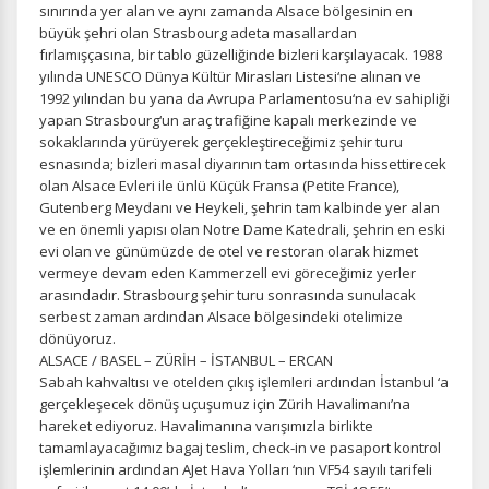
sınırında yer alan ve aynı zamanda Alsace bölgesinin en
büyük şehri olan Strasbourg adeta masallardan
fırlamışçasına, bir tablo güzelliğinde bizleri karşılayacak. 1988
yılında UNESCO Dünya Kültür Mirasları Listesi‘ne alınan ve
1992 yılından bu yana da Avrupa Parlamentosu‘na ev sahipliği
Tercihleri Kaydet
yapan Strasbourg‘un araç trafiğine kapalı merkezinde ve
sokaklarında yürüyerek gerçekleştireceğimiz şehir turu
esnasında; bizleri masal diyarının tam ortasında hissettirecek
olan Alsace Evleri ile ünlü Küçük Fransa (Petite France),
Gutenberg Meydanı ve Heykeli, şehrin tam kalbinde yer alan
ve en önemli yapısı olan Notre Dame Katedrali, şehrin en eski
evi olan ve günümüzde de otel ve restoran olarak hizmet
vermeye devam eden Kammerzell evi göreceğimiz yerler
arasındadır. Strasbourg şehir turu sonrasında sunulacak
serbest zaman ardından Alsace bölgesindeki otelimize
dönüyoruz.
ALSACE / BASEL – ZÜRİH – İSTANBUL – ERCAN
Sabah kahvaltısı ve otelden çıkış işlemleri ardından İstanbul ‘a
gerçekleşecek dönüş uçuşumuz için Zürih Havalimanı’na
hareket ediyoruz. Havalimanına varışımızla birlikte
tamamlayacağımız bagaj teslim, check-in ve pasaport kontrol
işlemlerinin ardından AJet Hava Yolları ‘nın VF54 sayılı tarifeli