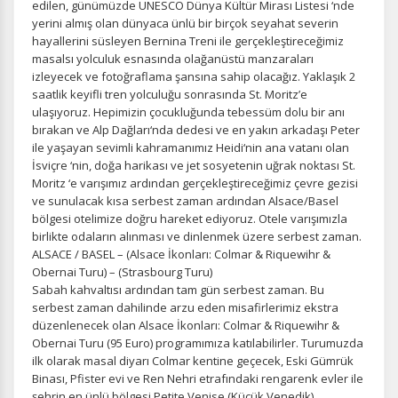
edilen, günümüzde UNESCO Dünya Kültür Mirası Listesi ‘nde
yerini almış olan dünyaca ünlü bir birçok seyahat severin
hayallerini süsleyen Bernina Treni ile gerçekleştireceğimiz
masalsı yolculuk esnasında olağanüstü manzaraları
izleyecek ve fotoğraflama şansına sahip olacağız. Yaklaşık 2
saatlik keyifli tren yolculuğu sonrasında St. Moritz’e
ulaşıyoruz. Hepimizin çocukluğunda tebessüm dolu bir anı
bırakan ve Alp Dağları‘nda dedesi ve en yakın arkadaşı Peter
ile yaşayan sevimli kahramanımız Heidi‘nin ana vatanı olan
İsviçre ‘nin, doğa harikası ve jet sosyetenin uğrak noktası St.
Moritz ‘e varışımız ardından gerçekleştireceğimiz çevre gezisi
ve sunulacak kısa serbest zaman ardından Alsace/Basel
bölgesi otelimize doğru hareket ediyoruz. Otele varışımızla
ÇEREZ KULLANIM AYARLARINIZ
birlikte odaların alınması ve dinlenmek üzere serbest zaman.
Çerez tercihlerinizi
belirleyin
.
ALSACE / BASEL – (Alsace İkonları: Colmar & Riquewihr &
Obernai Turu) – (Strasbourg Turu)
Daha fazla bilgi için
KVKK bilgilendirmemizi
,
çerez kullanım
ve
Sabah kahvaltısı ardından tam gün serbest zaman. Bu
gizlilik koşullarını
inceleyebilirsiniz.
serbest zaman dahilinde arzu eden misafirlerimiz ekstra
düzenlenecek olan Alsace İkonları: Colmar & Riquewihr &
Obernai Turu (95 Euro) programımıza katılabilirler. Turumuzda
ilk olarak masal diyarı Colmar kentine geçecek, Eski Gümrük
Zorunlu Çerezler
HER ZAMAN AKTIF
Binası, Pfister evi ve Ren Nehri etrafındaki rengarenk evler ile
Oturum yönetimi, güvenlik ve temel site işlevleri için
şehrin en ünlü bölgesi Petite Venise (Küçük Venedik)