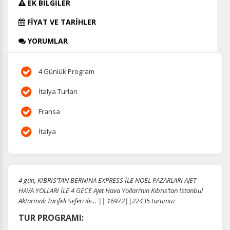
EK BİLGİLER
FİYAT VE TARİHLER
YORUMLAR
4 Günlük Program
İtalya Turları
Fransa
İtalya
4 gün, KIBRIS’TAN BERNİNA EXPRESS İLE NOEL PAZARLARI AJET
HAVA YOLLARI İLE 4 GECE AJet Hava Yolları’nın Kıbrıs’tan İstanbul
Aktarmalı Tarifeli Seferi ile… || 16972||22435 turumuz
TUR PROGRAMI: