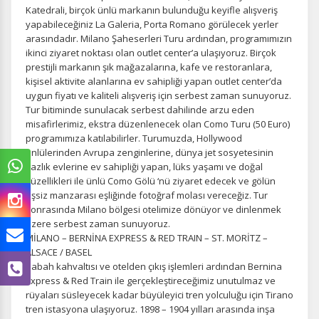
Katedrali, birçok ünlü markanın bulunduğu keyifle alışveriş
yapabileceğiniz La Galeria, Porta Romano görülecek yerler
arasındadır. Milano Şaheserleri Turu ardından, programımızın
ikinci ziyaret noktası olan outlet center’a ulaşıyoruz. Birçok
prestijli markanın şık mağazalarına, kafe ve restoranlara,
kişisel aktivite alanlarına ev sahipliği yapan outlet center’da
uygun fiyatı ve kaliteli alışveriş için serbest zaman sunuyoruz.
Tur bitiminde sunulacak serbest dahilinde arzu eden
misafirlerimiz, ekstra düzenlenecek olan Como Turu (50 Euro)
programımıza katılabilirler. Turumuzda, Hollywood
ünlülerinden Avrupa zenginlerine, dünya jet sosyetesinin
yazlık evlerine ev sahipliği yapan, lüks yaşamı ve doğal
güzellikleri ile ünlü Como Gölü ‘nü ziyaret edecek ve gölün
eşsiz manzarası eşliğinde fotoğraf molası vereceğiz. Tur
sonrasında Milano bölgesi otelimize dönüyor ve dinlenmek
üzere serbest zaman sunuyoruz.
MİLANO – BERNİNA EXPRESS & RED TRAIN – ST. MORİTZ –
ALSACE / BASEL
Sabah kahvaltısı ve otelden çıkış işlemleri ardından Bernina
Express & Red Train ile gerçekleştireceğimiz unutulmaz ve
rüyaları süsleyecek kadar büyüleyici tren yolculuğu için Tirano
tren istasyona ulaşıyoruz. 1898 – 1904 yılları arasında inşa