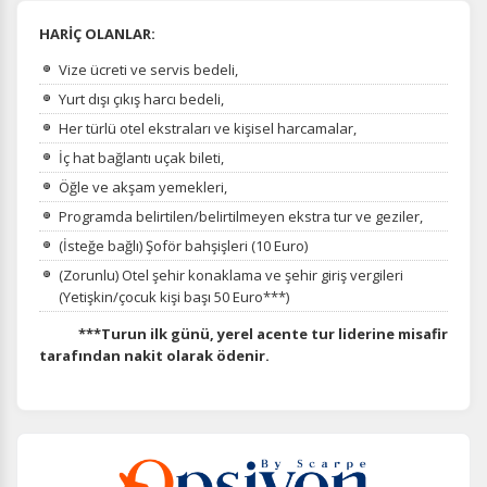
HARİÇ OLANLAR:
Vize ücreti ve servis bedeli,
Yurt dışı çıkış harcı bedeli,
Her türlü otel ekstraları ve kişisel harcamalar,
İç hat bağlantı uçak bileti,
Öğle ve akşam yemekleri,
Programda belirtilen/belirtilmeyen ekstra tur ve geziler,
(İsteğe bağlı) Şoför bahşişleri (10 Euro)
(Zorunlu) Otel şehir konaklama ve şehir giriş vergileri
(Yetişkin/çocuk kişi başı 50 Euro***)
***Turun ilk günü, yerel acente tur liderine misafir
tarafından nakit olarak ödenir.