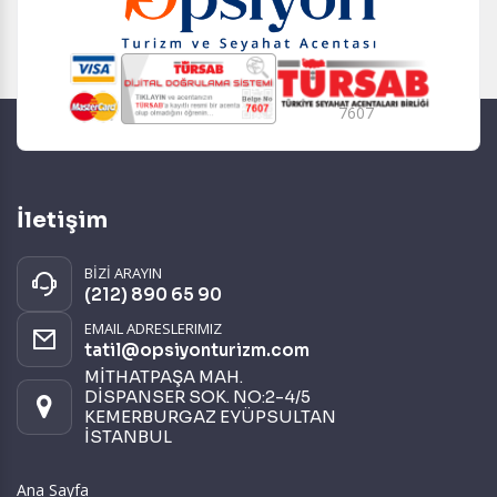
7607
İletişim
BİZİ ARAYIN
(212) 890 65 90
EMAIL ADRESLERIMIZ
tatil@opsiyonturizm.com
MİTHATPAŞA MAH.
DİSPANSER SOK. NO:2-4/5
KEMERBURGAZ EYÜPSULTAN
İSTANBUL
Ana Sayfa