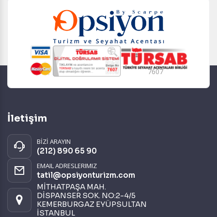
7607
İletişim
BİZİ ARAYIN
(212) 890 65 90
EMAIL ADRESLERIMIZ
tatil@opsiyonturizm.com
MİTHATPAŞA MAH.
DİSPANSER SOK. NO:2-4/5
KEMERBURGAZ EYÜPSULTAN
İSTANBUL