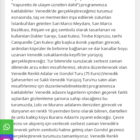
“Vapuretto ile ulaşım ücretleri dahil”) programımıza
katılabilirler. Venedik‘de gerçekleştireceğimiz turumuz
esnasında, taş ve mermerden inşa edilerek sütunları
İstanbul’dan getirilen San Marco Meydanı, San Marco
Bazilikası, ihtişam ve güç sembolü olarak tasarlanan ve
kullanılan Dükler Sarayı, Saat Kulesi, Tövbe Köprüsü, tarihi
Campanille Çan Kulesi gibi başlıca ikonik yapıtları görecek,
ardından köprüler ile birbirine bağlanan ve dar kanallar boyu
uzanan Venedik sokaklarında keyifli bir yürüyüş
gerçekleştireceğiz. Tur bitiminde sunulacak serbest zaman
diliminde arzu eden misafirlerimiz, ekstra düzenlenecek olan
Venedik Renkli Adalar ve Gondol Turu (75 Euro) (Venedik
Şaheserleri ve Saklı Venedik Yürüyüş Turu’nu satın alan
misafirlerimiz için düzenlenebilmektedir) programımıza
katılabilirler. Venedik adasını lagünlerin içinden geçerek farklı
açılardan gözlemleme şansına sahip olacağımız bu
turumuzda, Lido ve Murano adalarını denizden görecek ve
dünyanın en renkli 10 yerinden birisi olarak bilinen, dantelleri
ile ünlü balıkçı köyü Burano Adası’nı ziyaret edeceğiz. Çevre
gezisi ve alışveriş için verilecek serbest zaman Venedik’e
dönerek şehrin sembolü haline gelmiş olan Gondol gezimizi
gerçekleştirerek turumuzu tamamlıyoruz. Venedik Renkli