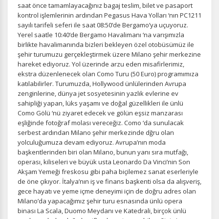
saat önce tamamlayacağınız bagaj teslim, bilet ve pasaport
kontrol işlemlerinin ardından Pegasus Hava Yolları ‘nın PC1211
sayılı tarifeli seferi ile saat 08:50’de Bergamo’ya uçuyoruz.
Yerel saatle 10:40‘de Bergamo Havalimanı ‘na varışımızla
birlikte havalimanında bizleri bekleyen özel otobüsümüz ile
şehir turumuzu gerçekleştirmek üzere Milano şehir merkezine
hareket ediyoruz. Yol üzerinde arzu eden misafirlerimiz,
ekstra düzenlenecek olan Como Turu (50 Euro) programımıza
katılabilirler. Turumuzda, Hollywood ünlülerinden Avrupa
zenginlerine, dünya jet sosyetesinin yazlık evlerine ev
sahipliği yapan, lüks yaşamı ve doğal güzellikleri ile ünlü
Como Gölü ‘nü ziyaret edecek ve gölün eşsiz manzarası
eşliğinde fotoğraf molası vereceğiz. Como ‘da sunulacak
serbest ardından Milano şehir merkezinde dğru olan
yolculuğumuza devam ediyoruz. Avrupa’nın moda
başkentlerinden biri olan Milano, bunun yanı sıra mutfağı,
operası, kiliseleri ve büyük usta Leonardo Da Vinci’nin Son
Akşam Yemeği freskosu gibi paha biçilemez sanat eserleriyle
de öne çıkıyor. İtalya’nın iş ve finans başkenti olsa da alışveriş,
gece hayatı ve yeme içme deneyimi için de doğru adres olan
Milano’da yapacağımız şehir turu esnasında ünlü opera
binası La Scala, Duomo Meydanı ve Katedrali, birçok ünlü