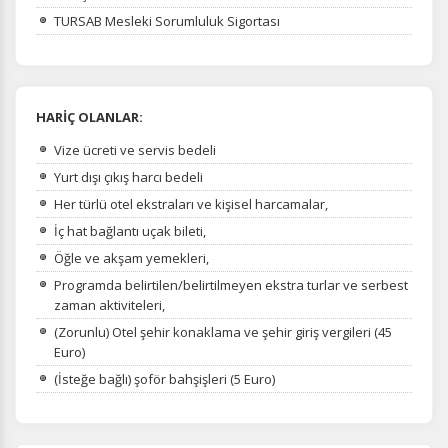
TURSAB Mesleki Sorumluluk Sigortası
HARİÇ OLANLAR:
Vize ücreti ve servis bedeli
Yurt dışı çıkış harcı bedeli
Her türlü otel ekstraları ve kişisel harcamalar,
İç hat bağlantı uçak bileti,
Öğle ve akşam yemekleri,
Programda belirtilen/belirtilmeyen ekstra turlar ve serbest
zaman aktiviteleri,
(Zorunlu) Otel şehir konaklama ve şehir giriş vergileri (45
Euro)
(İsteğe bağlı) şoför bahşişleri (5 Euro)