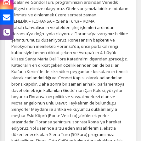
Adalar ve Gondol Turu programımızın ardından Venedik
bölgesi otelimize ulaşıyoruz. Otele varışımızla birlikte odaların
alınması ve dinlenmek üzere serbest zaman.
VENEDİK – FLORANSA – (Siena Turu) – ROMA
Sabah kahvaltısının ve otelden çıkış işlemleri ardından
Floransa’ya doğru yola çıkıyoruz. Floransa’ya varışımız birlikte
şehir turumuzu düzenliyoruz. Rönesans’ın başkenti ve
Pinokyo’nun memleketi Floransa’da, önce portakal rengi
kubbesiyle hemen dikkat çeken ve Avrupa’nın 4. büyük
kilisesi Santa Maria Del Fiore Katedrali’ni dışarıdan göreceğiz.
Katedralin en dikkat çeken özelliklerinden biri de bazıları
Kur’an-ı Kerim’de de zikredilen peygamber kıssalarının temsili
olarak canlandırıldığı ve ‘Cennet Kapısı’ olarak adlandırılan
bronz kapıdır. Daha sonra bir zamanlar halkı parlamentoya
davet etmek için kullanılan Giotto’ nun Çan Kulesi, yüzyıllar
boyunca Floransa’nın politik ve sosyal merkezi olan ve
Michalengelo’nun ünlü Davut Heykeli’nin de bulunduğu
Senyörler Meydanı ile antika ve kuyumcu dükkânlarıyla
meşhur Eski Köprü (Ponte Vecchio) görülecek yerler
arasındadır. Floransa şehir turu sonrası Roma ‘ya hareket
ediyoruz. Yol üzerinde arzu eden misafirlerimiz, ekstra
düzenlenecek olan Siena Turu (50 Euro) programımıza
katılabilirler. Siena, Orta Çağ’dan kalma dar sokakları, ufak