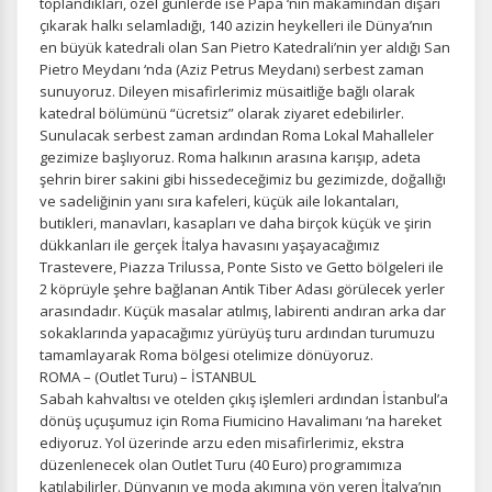
toplandıkları, özel günlerde ise Papa ‘nın makamından dışarı
çıkarak halkı selamladığı, 140 azizin heykelleri ile Dünya’nın
en büyük katedrali olan San Pietro Katedrali’nin yer aldığı San
Pietro Meydanı ‘nda (Aziz Petrus Meydanı) serbest zaman
sunuyoruz. Dileyen misafirlerimiz müsaitliğe bağlı olarak
katedral bölümünü “ücretsiz” olarak ziyaret edebilirler.
Sunulacak serbest zaman ardından Roma Lokal Mahalleler
gezimize başlıyoruz. Roma halkının arasına karışıp, adeta
şehrin birer sakini gibi hissedeceğimiz bu gezimizde, doğallığı
ve sadeliğinin yanı sıra kafeleri, küçük aile lokantaları,
butikleri, manavları, kasapları ve daha birçok küçük ve şirin
dükkanları ile gerçek İtalya havasını yaşayacağımız
Trastevere, Piazza Trilussa, Ponte Sisto ve Getto bölgeleri ile
2 köprüyle şehre bağlanan Antik Tiber Adası görülecek yerler
arasındadır. Küçük masalar atılmış, labirenti andıran arka dar
sokaklarında yapacağımız yürüyüş turu ardından turumuzu
tamamlayarak Roma bölgesi otelimize dönüyoruz.
ROMA – (Outlet Turu) – İSTANBUL
Sabah kahvaltısı ve otelden çıkış işlemleri ardından İstanbul’a
dönüş uçuşumuz için Roma Fiumicino Havalimanı ‘na hareket
ediyoruz. Yol üzerinde arzu eden misafirlerimiz, ekstra
düzenlenecek olan Outlet Turu (40 Euro) programımıza
katılabilirler. Dünyanın ve moda akımına yön veren İtalya’nın