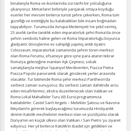
kullanıcıların nerede zorluk yaşadığını anlamamıza
binalarıyla Roma ve ikonlarında sizi tarihi bir yolculuğuna
yardımcı olur.
çıkarıyoruz. Mimarların birbiriyle yarışarak ortaya koyduğu
eserler her mevsim binlerce turisti şehre çekerken, Roma tüm
güzelliği ve estetiğiyle bu kalabalıkları bile insanı boğmadan
taşıyabiliyor. Turumuzda Avrupa Medeniyeti ’ne şekil vermiş,
23 asırlık tarihe tanıklık eden imparatorluk şehri Roma’da önce
şehrin sembolü haline gelen ve Roma İmparatorluğu boyunca
Pazarlama Çerezleri
gladyatör dövüşlerine ev sahipliği yapmış antik tiyatro
Size ve ilgi alanlarınıza uygun reklamlar göstermek için
Colosseum, imparatorluk zamanında şehrin tören merkezi
kullanılır. Kapatırsanız reklamları görmeye devam
olan Roma Forumu, efsaneye göre içine para atanın tekrar
edersiniz, ancak daha az alakalı olabilirler.
Roma’ya geleceğine inanılan Aşk Çeşmesi, sokak
sanatçılarıyla meşhur İspanyol Merdivenleri, Piazza Pietra
Piazza Popolo panoramik olarak görülecek yerler arasında
olacaktır. Tur bitiminde Roma şehir merkezi Pantheon’da
serbest zaman sunuyoruz. Bu serbest zaman dahilinde arzu
eden misafirlerimiz, ekstra düzenlenecek olan Vatikan ve
Roma Lokal Mahalleler Turu (65 Euro) programımıza
Tercihleri Kaydet
katılabilirler. Castel San’t Angelo – Melekler Şatosu ve Navona
Meydanı’nı görerek başlayacağımız turumuzda Hristiyanlık
dininin Katolik mezhebinin merkezi olan ve yüzölçümü olarak
Dünya’nın en küçük ülkesi olan Vatikan / San Pietro ‘yu ziyaret
ediyoruz. Her yıl binlerce Katolik’in ibadet için geldikleri ve