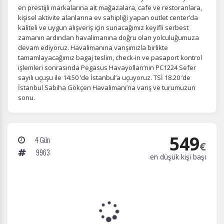
en prestijli markalarına ait mağazalara, cafe ve restoranlara,
kişisel aktivite alanlarına ev sahipliği yapan outlet center’da
kaliteli ve uygun alışveriş için sunacağımız keyifli serbest
zamanın ardından havalimanına doğru olan yolculuğumuza
devam ediyoruz. Havalimanına varışımızla birlikte
tamamlayacağımız bagaj teslim, check-in ve pasaport kontrol
işlemleri sonrasında Pegasus Havayolları‘nın PC1224 Sefer
sayılı uçuşu ile 14:50 ’de İstanbul’a uçuyoruz. TSİ 18.20 ’de
İstanbul Sabiha Gökçen Havalimanı’na varış ve turumuzun
sonu.
549
4 Gün
€
9963
en düşük kişi başı