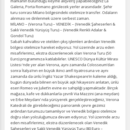
markanın bulunduğu keyifle alışveriş yapabileceğiniz La
Galeria, Porta Romano görülecek yerler arasındadır. Şehir
turu sonrası Milano bölgesindeki otelimize transfer. Odaların
alınması ve dinlenmek üzere serbest zaman.
MİLANO – (Verona Turu) – VENEDİK – (Venedik Şaheserleri &
Saklı Venedik Yürüyüş Turu) – (Venedik Renkli Adalar &
Gondol Turu)
Sabah kahvaltısı ve otelden çıkış işlemleri ardından Venedik
bölgesi otelimize hareket ediyoruz. Yol üzerinde arzu eden
misafirlerimiz, ekstra düzenlenecek olan Verona Turu (50
Euro) programımıza katılabilirler. UNESCO Dünya Kültür Mirası
Listesi ‘nde yer alan Verona, aynı zamanda Colosseum’dan
sonra İtalya’nın en büyük ikinci amfi tiyatrosuna ve aynı
zamanda da ünlü İngiliz Yazar Shakespeare’in kaleme aldığı,
bugün dünyada bilinen en büyük aşk hikayesini anlatan, ünlü
eseri Romeo ve Juliet’in evine ev sahipliği yapmaktadır. Birçok
mağaza, kafe ve dükkanlarla çevrili Via Mazzini (ana meydan)
ve Erbe Meydanı’ nda yürüyerek gerçekleştireceğimiz, Verona
Katedrali de görebileceğimiz panoramik çevre gezimiz
ardından turumuzu tamamlıyor ve Venedik bölgesi otelimize
doğru olan yolculuğumuza devam ediyoruz. Yol üzerinde arzu
eden misafirlerimiz, ekstra düzenlenecek olan Venedik
Şaheserleri ve Saklı Venedik Yürüyüş Turu (80 Euro –