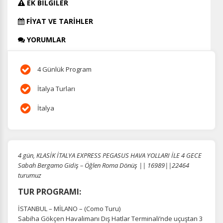
EK BİLGİLER
FİYAT VE TARİHLER
YORUMLAR
4 Günlük Program
İtalya Turları
İtalya
4 gün, KLASİK İTALYA EXPRESS PEGASUS HAVA YOLLARI İLE 4 GECE
Sabah Bergamo Gidiş – Öğlen Roma Dönüş || 16989||22464
turumuz
TUR PROGRAMI:
İSTANBUL – MİLANO – (Como Turu)
Sabiha Gökçen Havalimanı Dış Hatlar Terminali’nde uçuştan 3