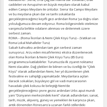
caddeleri ve Avrupa’nın en büyük meydanı olarak kabul
edilen Campo Meydanı ile ünlüdür. Siena ‘da Campo Meydanı
ve bu meydana çıkan dar ve tarihi sokaklarda
ÇEREZ KULLANIM AYARLARINIZ
gerçekleştireceğimiz keyifli gezi ardından Roma ‘ya doğru olan
Çerez tercihlerinizi
belirleyin
.
yolculuğumuza devam ediyoruz. Roma bölgesindeki otelimize
varışımızla birlikte odaların alınması ve dinlenmek üzere
Daha fazla bilgi için
KVKK bilgilendirmemizi
,
çerez kullanım
ve
serbest zaman.
gizlilik koşullarını
inceleyebilirsiniz.
ROMA – (Roma İkonları & Nemi Çilek Köyü Turu) – (Vatikan ve
Roma Lokal Mahalleler Turu)
Sabah kahvaltısı ardından tam gün serbest zaman
Zorunlu Çerezler
HER ZAMAN AKTIF
sunuyoruz. Arzu eden misafirlerimiz ekstra düzenlenecek
Oturum yönetimi, güvenlik ve temel site işlevleri için
olan Roma İkonları & Nemi Çilek Köyü Turu (85 Euro)
gereklidir. Bu çerezler olmadan site düzgün çalışmaz ve
programımıza katılabilirler. Turumuzda ilk ziyaret noktamız
devre dışı bırakılamaz.
Nemi olacaktır. Dağ çilekleri ile bilinen ve bu özelliği ile “Çilek
Köyü” olarak adlandırılan Nemi, her yıl düzenlenen çilek
festivaline ev sahipliği yapmaktadır. Meydanlara açılan
daracık sokakları, büyüleyici göl ve vadi manzarasının
havadaki çilek kokusu ile birleştiği Nemi’de
gerçekleştireceğimiz çevre gezisi ardından Urbs aput mundi
İstatistik Çerezleri
yani “Dünyanın merkezindeki kent” olarak adlandırılan; sanat,
Ziyaretçilerin siteyi nasıl kullandığını anonim olarak
tarih, müzik, alışveriş, güneş ve yemekleri ile karşınıza çıkan,
ölçeriz. Hangi sayfaların popüler olduğunu ve
antik dönemden Rönesans’a uzanan farklı stillerdeki