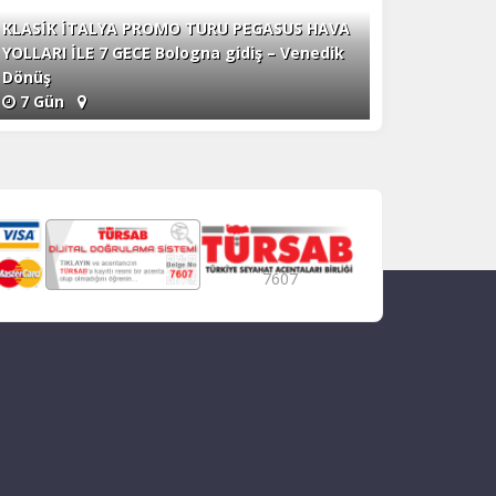
KLASİK İTALYA PROMO TURU PEGASUS HAVA
YOLLARI İLE 7 GECE Bologna gidiş – Venedik
Dönüş
7 Gün
7607