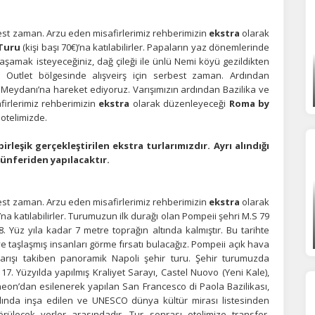
est zaman. Arzu eden misafirlerimiz rehberimizin
ekstra
olarak
 Turu
(kişi başı 70€)’na katılabilirler. Papaların yaz dönemlerinde
yaşamak isteyeceğiniz, dağ çileği ile ünlü Nemi köyü gezildikten
 Outlet bölgesinde alışveirş için serbest zaman. Ardından
o Meydanı’na hareket ediyoruz. Varışımızın ardından Bazilika ve
firlerimiz rehberimizin
ekstra
olarak düzenleyeceği
Roma by
 otelimizde.
eşik gerçekleştirilen ekstra turlarımızdır. Ayrı alındığı
münferiden yapılacaktır.
est zaman. Arzu eden misafirlerimiz rehberimizin
ekstra
olarak
€)’na katılabilirler. Turumuzun ilk durağı olan Pompeii şehri M.S 79
 Yüz yıla kadar 7 metre toprağın altında kalmıştır. Bu tarihte
ve taşlaşmış insanları görme fırsatı bulacağız. Pompeii açık hava
Varışı takiben panoramik Napoli şehir turu. Şehir turumuzda
7. Yüzyılda yapılmış Kraliyet Sarayı, Castel Nuovo (Yeni Kale),
n’dan esilenerek yapılan San Francesco di Paola Bazilikası,
lında inşa edilen ve UNESCO dünya kültür mirası listesinden
ülecek yerler arasındadır. Tur sonrası otelimize transfer.