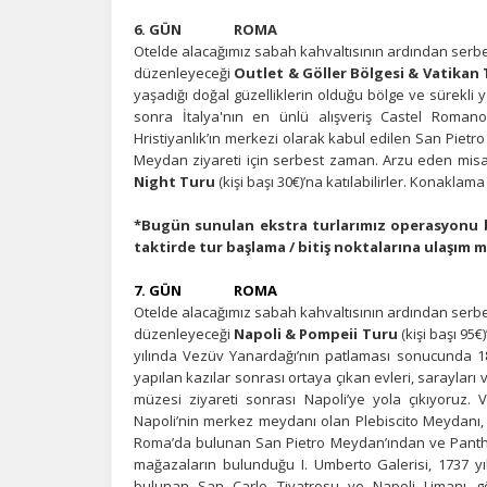
6. GÜN ROMA
Otelde alacağımız sabah kahvaltısının ardından serb
düzenleyeceği
Outlet & Göller Bölgesi & Vatikan
yaşadığı doğal güzelliklerin olduğu bölge ve sürekli 
sonra İtalya'nın en ünlü alışveriş Castel Romano
Hristiyanlık’ın merkezi olarak kabul edilen San Pietr
Meydan ziyareti için serbest zaman. Arzu eden misa
Night Turu
(kişi başı 30€)’na katılabilirler. Konaklama
*Bugün sunulan ekstra turlarımız operasyonu birl
taktirde tur başlama / bitiş noktalarına ulaşım 
7. GÜN ROMA
Otelde alacağımız sabah kahvaltısının ardından serb
düzenleyeceği
Napoli & Pompeii Turu
(kişi başı 95
yılında Vezüv Yanardağı’nın patlaması sonucunda 18.
yapılan kazılar sonrası ortaya çıkan evleri, sarayları 
müzesi ziyareti sonrası Napoli’ye yola çıkıyoruz. 
Napoli’nin merkez meydanı olan Plebiscito Meydanı, 1
Roma’da bulunan San Pietro Meydan’ından ve Pantheo
mağazaların bulunduğu I. Umberto Galerisi, 1737 yı
bulunan San Carlo Tiyatrosu ve Napoli Limanı gör