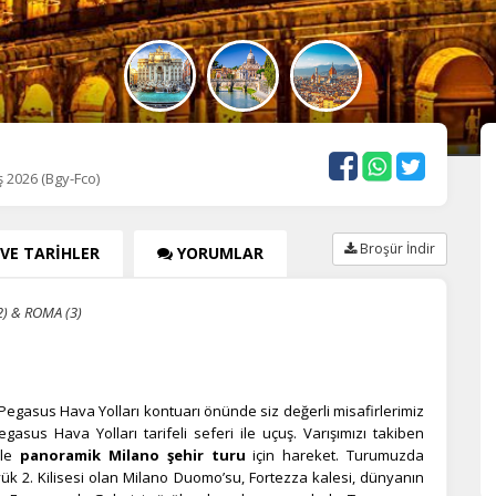
ış 2026 (Bgy-Fco)
Broşür İndir
 VE TARİHLER
YORUMLAR
2) & ROMA (3)
Pegasus Hava Yolları kontuarı önünde siz değerli misafirlerimiz
gasus Hava Yolları tarifeli seferi ile uçuş. Varışımızı takiben
ile
panoramik Milano şehir turu
için hareket. Turumuzda
yük 2. Kilisesi olan Milano Duomo’su, Fortezza kalesi, dünyanın