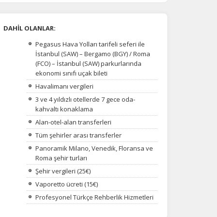
DAHİL OLANLAR:
Pegasus Hava Yolları tarifeli seferi ile
İstanbul (SAW) – Bergamo (BGY) / Roma
(FCO) – İstanbul (SAW) parkurlarında
ekonomi sınıfı uçak bileti
Havalimanı vergileri
3 ve 4 yıldızlı otellerde 7 gece oda-
kahvaltı konaklama
Alan-otel-alan transferleri
Tüm şehirler arası transferler
Panoramik Milano, Venedik, Floransa ve
Roma şehir turları
na
Şehir vergileri (25€)
Vaporetto ücreti (15€)
Profesyonel Türkçe Rehberlik Hizmetleri