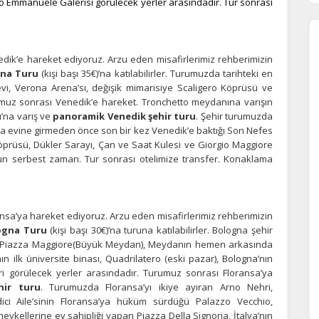
o Emmanuele Galerisi görülecek yerler arasındadır. Tur sonrası
dik’e hareket ediyoruz. Arzu eden misafirlerimiz rehberimizin
na Turu
(kişi başı 35€)’na katılabilirler. Turumuzda tarihteki en
i, Verona Arena’sı, değişik mimarisiye Scaligero Köprüsü ve
umuz sonrası Venedik’e hareket. Tronchetto meydanına varışın
’na varış ve
panoramik Venedik şehir turu
. Şehir turumuzda
a evine girmeden önce son bir kez Venedik’e baktığı Son Nefes
prüsü, Dükler Sarayı, Çan ve Saat Kulesi ve Giorgio Maggiore
uzun serbest zaman. Tur sonrası otelimize transfer. Konaklama
ÇEREZ KULLANIM AYARLARINIZ
erez tercihlerinizi
belirleyin
.
nsa’ya hareket ediyoruz. Arzu eden misafirlerimiz rehberimizin
ogna Turu
(kişi başı 30€)’na turuna katılabilirler. Bologna şehir
ze daha kişiselleştirilmiş bir web deneyimi sunmak için bazı bilgileri tarayıcınızda
polayabilir, bunları yurt içi ve yurt dışındaki hizmet sağlayıcılarla paylaşabiliriz. Bu
n Piazza Maggiore(Büyük Meydan), Meydanın hemen arkasında
in vermemeyi seçebilirsiniz ancak bu durumda sitemiz umduğumuz gibi çalışmaya
 ilk üniversite binası, Quadrilatero (eski pazar), Bologna’nın
lir.
Daha fazla bilgi için
KVKK bilgilendirmemizi
,
çerez kullanım
ve
gizlilik koşullarını
eri görülecek yerler arasındadır. Turumuz sonrası Floransa’ya
celeyebilirsiniz.
hir turu
. Turumuzda Floransa’yı ikiye ayıran Arno Nehri,
ci Aile’sinin Floransa’ya hüküm sürdüğü Palazzo Vecchio,
ykellerine ev sahipliği yapan Piazza Della Signoria, İtalya’nın