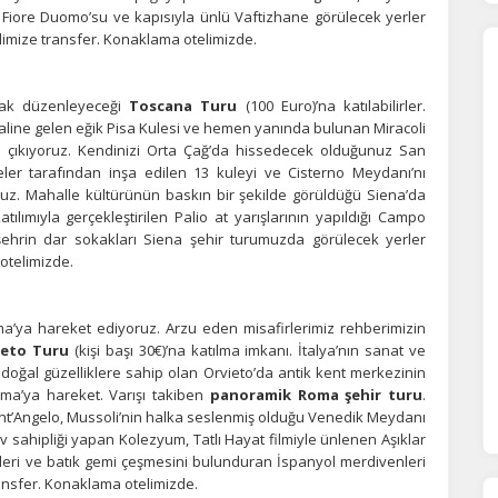
Fiore Duomo’su ve kapısıyla ünlü Vaftizhane görülecek yerler
orunlu Çerezler
HER ZAMAN AKTIF
limize transfer. Konaklama otelimizde.
urum yönetimi, güvenlik ve temel site işlevleri için gereklidir. Bu
rezler olmadan site düzgün çalışmaz ve devre dışı bırakılamaz.
ak düzenleyeceği
Toscana Turu
(100 Euro)’na katılabilirler.
haline gelen eğik Pisa Kulesi ve hemen yanında bulunan Miracoli
çıkıyoruz. Kendinizi Orta Çağ’da hissedecek olduğunuz San
statistik Çerezleri
leler tarafından inşa edilen 13 kuleyi ve Cisterno Meydanı’nı
yaretçilerin siteyi nasıl kullandığını anonim olarak ölçeriz. Hangi
uz. Mahalle kültürünün baskın bir şekilde görüldüğü Siena’da
yfaların popüler olduğunu ve kullanıcıların nerede zorluk yaşadığını
lımıyla gerçekleştirilen Palio at yarışlarının yapıldığı Campo
lamamıza yardımcı olur.
hrin dar sokakları Siena şehir turumuzda görülecek yerler
otelimizde.
azarlama Çerezleri
a’ya hareket ediyoruz. Arzu eden misafirlerimiz rehberimizin
ze ve ilgi alanlarınıza uygun reklamlar göstermek için kullanılır.
ieto Turu
(kişi başı 30€)’na katılma imkanı. İtalya’nın sanat ve
patırsanız reklamları görmeye devam edersiniz, ancak daha az
doğal güzelliklere sahip olan Orvieto’da antik kent merkezinin
akalı olabilirler.
a’ya hareket. Varışı takiben
panoramik Roma şehir turu
.
ant’Angelo, Mussoli’nin halka seslenmiş olduğu Venedik Meydanı
ev sahipliği yapan Kolezyum, Tatlı Hayat filmiyle ünlenen Aşıklar
ri ve batık gemi çeşmesini bulunduran İspanyol merdivenleri
ransfer. Konaklama otelimizde.
Tümünü Reddet
Tümünü Kabul Et
Tercihleri Kaydet