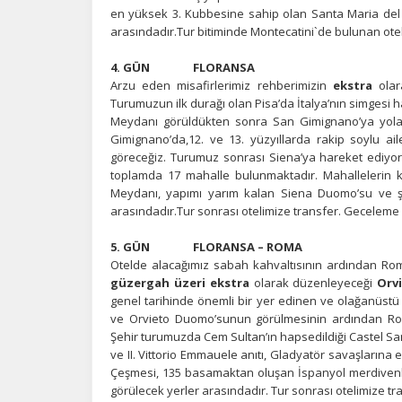
en yüksek 3. Kubbesine sahip olan Santa Maria del 
Z
arasındadır.Tur bitiminde Montecatini`de bulunan ote
Ot
çe
4. GÜN FLORANSA
Arzu eden misafirlerimiz rehberimizin
ekstra
olar
Turumuzun ilk durağı olan Pisa’da İtalya’nın simgesi 
Meydanı görüldükten sonra San Gimignano’ya yola 
İ
Gimignano’da,12. ve 13. yüzyıllarda rakip soylu ai
Zi
göreceğiz. Turumuz sonrası Siena’ya hareket ediyor
sa
toplamda 17 mahalle bulunmaktadır. Mahallelerin katı
an
Meydanı, yapımı yarım kalan Siena Duomo’su ve şe
arasındadır.Tur sonrası otelimize transfer. Geceleme 
P
5. GÜN FLORANSA – ROMA
Otelde alacağımız sabah kahvaltısının ardından Rom
Si
güzergah üzeri ekstra
olarak düzenleyeceği
Orv
Ka
genel tarihinde önemli bir yer edinen ve olağanüstü 
al
ve Orvieto Duomo’sunun görülmesinin ardından Rom
Şehir turumuzda Cem Sultan’ın hapsedildiği Castel S
ve II. Vittorio Emmauele anıtı, Gladyatör savaşlarına 
Çeşmesi, 135 basamaktan oluşan İspanyol merdivenle
görülecek yerler arasındadır. Tur sonrası otelimize t