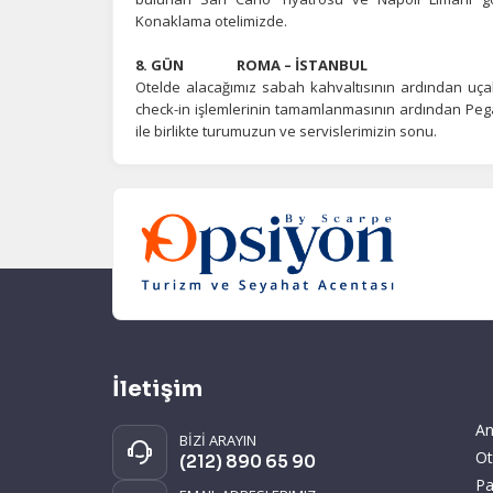
Konaklama otelimizde.
8. GÜN ROMA – İSTANBUL
Otelde alacağımız sabah kahvaltısının ardından uça
check-in işlemlerinin tamamlanmasının ardından Pegasu
ile birlikte turumuzun ve servislerimizin sonu.
İletişim
An
BİZİ ARAYIN
Ot
(212) 890 65 90
Pa