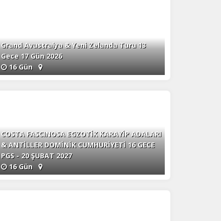
Grand Avustralya & Yeni Zelanda Turu 13
Gece 17 Gün 2026
16 Gün
COSTA FASCINOSA EGZOTİK KARAYİP ADALARI
& ANTİLLER DOMİNİK CUMHURİYETİ 16 GECE
PGS - 20 ŞUBAT 2027
16 Gün