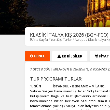
KLASİK İTALYA KIŞ 2026 (BGY-FCO)
Ana Sayfa
/
Yurt Dışı Turlar
/
Avrupa
/
Klasik Italya K
GENEL
EK BİLGİLER
FİYAT
7 GECE 8 GÜN | MİLANO (1) & VENEDİK (1) & FLORANSA (
TUR PROGRAMI TURLAR:
1. GÜN İSTANBUL – BERGAMO – MİLANO
Sabiha Gökçen Havalimanı Dış Hatlar Gidiş Terminali 
buluşuyoruz. Bagaj ve bilet işlemlerinin ardından Pe
havalimanında bizleri bekleyen özel otobüsümüz 
tamamlanması yaklaşık 500 yılı alan İtalya’nın en bü