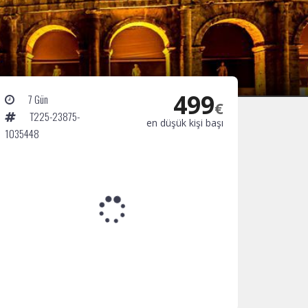
499
7 Gün
€
T225-23875-
en düşük kişi başı
1035448