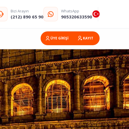
Bizi Arayın
WhatsApp
(212) 890 65 90
905320633590
ÜYE GİRİŞİ
KAYIT