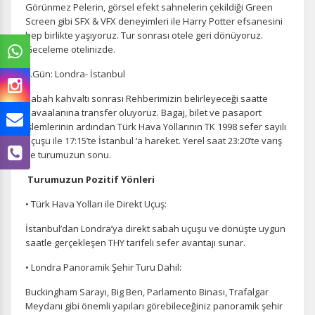
Görünmez Pelerin, görsel efekt sahnelerin çekildiği Green
Screen gibi SFX & VFX deneyimleri ile Harry Potter efsanesini
hep birlikte yaşıyoruz. Tur sonrası otele geri dönüyoruz.
Geceleme otelinizde.
4.Gün: Londra- İstanbul
Sabah kahvaltı sonrası Rehberimizin belirleyeceği saatte
havaalanına transfer oluyoruz. Bagaj, bilet ve pasaport
işlemlerinin ardından Türk Hava Yollarının TK 1998 sefer sayılı
uçuşu ile 17:15’te İstanbul ‘a hareket. Yerel saat 23:20’te varış
ve turumuzun sonu.
Turumuzun Pozitif Yönleri
• Türk Hava Yolları ile Direkt Uçuş:
İstanbul’dan Londra’ya direkt sabah uçuşu ve dönüşte uygun
saatle gerçekleşen THY tarifeli sefer avantajı sunar.
• Londra Panoramik Şehir Turu Dahil:
Buckingham Sarayı, Big Ben, Parlamento Binası, Trafalgar
Meydanı gibi önemli yapıları görebileceğiniz panoramik şehir