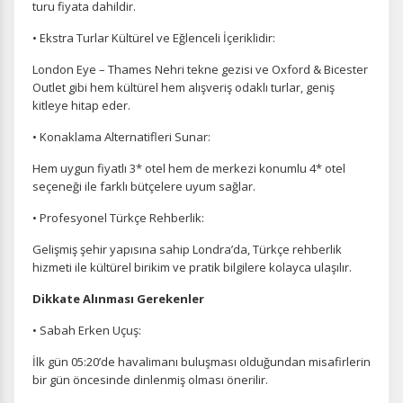
turu fiyata dahildir.
ÇEREZ KULLANIM AYARLARINIZ
• Ekstra Turlar Kültürel ve Eğlenceli İçeriklidir:
Çerez tercihlerinizi
belirleyin
.
London Eye – Thames Nehri tekne gezisi ve Oxford & Bicester
Daha fazla bilgi için
KVKK bilgilendirmemizi
,
çerez kullanım
ve
Outlet gibi hem kültürel hem alışveriş odaklı turlar, geniş
gizlilik koşullarını
inceleyebilirsiniz.
kitleye hitap eder.
• Konaklama Alternatifleri Sunar:
Zorunlu Çerezler
HER ZAMAN AKTIF
Hem uygun fiyatlı 3* otel hem de merkezi konumlu 4* otel
seçeneği ile farklı bütçelere uyum sağlar.
Oturum yönetimi, güvenlik ve temel site işlevleri için
gereklidir. Bu çerezler olmadan site düzgün çalışmaz ve
• Profesyonel Türkçe Rehberlik:
devre dışı bırakılamaz.
Gelişmiş şehir yapısına sahip Londra’da, Türkçe rehberlik
hizmeti ile kültürel birikim ve pratik bilgilere kolayca ulaşılır.
Dikkate Alınması Gerekenler
İstatistik Çerezleri
• Sabah Erken Uçuş:
Ziyaretçilerin siteyi nasıl kullandığını anonim olarak
İlk gün 05:20’de havalimanı buluşması olduğundan misafirlerin
ölçeriz. Hangi sayfaların popüler olduğunu ve
bir gün öncesinde dinlenmiş olması önerilir.
kullanıcıların nerede zorluk yaşadığını anlamamıza
yardımcı olur.