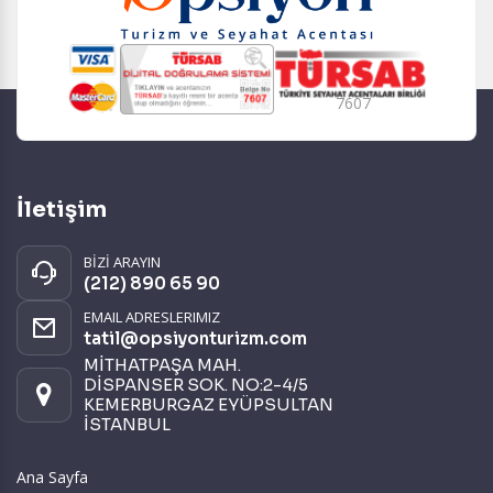
7607
İletişim
BİZİ ARAYIN
(212) 890 65 90
EMAIL ADRESLERIMIZ
tatil@opsiyonturizm.com
MİTHATPAŞA MAH.
DİSPANSER SOK. NO:2-4/5
KEMERBURGAZ EYÜPSULTAN
İSTANBUL
Ana Sayfa