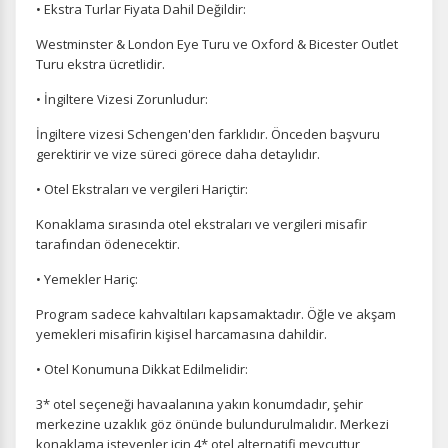
• Ekstra Turlar Fiyata Dahil Değildir:
Westminster & London Eye Turu ve Oxford & Bicester Outlet
Turu ekstra ücretlidir.
• İngiltere Vizesi Zorunludur:
Pazarlama Çerezleri
İngiltere vizesi Schengen'den farklıdır. Önceden başvuru
Size ve ilgi alanlarınıza uygun reklamlar göstermek için
kullanılır. Kapatırsanız reklamları görmeye devam
gerektirir ve vize süreci görece daha detaylıdır.
edersiniz, ancak daha az alakalı olabilirler.
• Otel Ekstraları ve vergileri Hariçtir:
Konaklama sırasında otel ekstraları ve vergileri misafir
tarafından ödenecektir.
• Yemekler Hariç:
Tercihleri Kaydet
Program sadece kahvaltıları kapsamaktadır. Öğle ve akşam
yemekleri misafirin kişisel harcamasına dahildir.
• Otel Konumuna Dikkat Edilmelidir:
3* otel seçeneği havaalanına yakın konumdadır, şehir
merkezine uzaklık göz önünde bulundurulmalıdır. Merkezi
konaklama isteyenler için 4* otel alternatifi mevcuttur