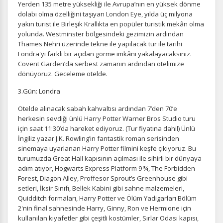
Yerden 135 metre yüksekliği ile Avrupa’nın en yüksek dönme
dolabı olma özelliğini taşıyan London Eye, yılda üç milyona
yakın turist ile Birleşik Krallıkta en popüler turistik mekân olma
yolunda. Westminster bölgesindeki gezimizin ardından
Thames Nehri üzerinde tekne ile yapılacak tur ile tarihi
Londra'yı farklı bir açıdan görme imkânı yakalayacaksınız.
Covent Garden’da serbest zamanın ardından otelimize
dönüyoruz. Geceleme otelde.
3.Gün: Londra
Otelde alınacak sabah kahvaltısı ardından 7’den 70’e
herkesin sevdiği ünlü Harry Potter Warner Bros Studio turu
için saat 11:30’da hareket ediyoruz. (Tur fiyatına dahil) Ünlü
İngiliz yazar J.K. Rowling’in fantastik roman serisinden
sinemaya uyarlanan Harry Potter filmini keşfe çıkıyoruz. Bu
turumuzda Great Hall kapısının açılması ile sihirli bir dünyaya
adım atıyor, Hogwarts Express Platform 9 ¾, The Forbidden
Forest, Diagon Alley, Proffesor Sprout’s Greenhouse gibi
setleri, İksir Sınıfı, Bellek Kabini gibi sahne malzemeleri,
Quidditch formaları, Harry Potter ve Ölüm Yadigarları Bölüm
2'nin final sahnesinde Harry, Ginny, Ron ve Hermione için
kullanılan kıyafetler gibi çeşitli kostümler, Sırlar Odası kapısı,