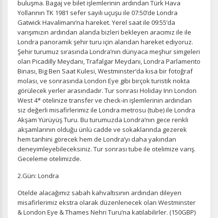
buluşma. Bagaj ve bilet işlemlerinin ardından Türk Hava
Yollarının TK 1981 sefer sayılı uçuşu ile 07:50’de Londra
Gatwick Havalimanı’na hareket. Yerel saat ile 09:55’da
varışımızın ardından alanda bizleri bekleyen aracımız ile ile
Londra panoramik şehir turu için alandan hareket ediyoruz.
Şehir turumuz sırasında Londra’nın dünyaca meşhur simgeleri
olan Picadilly Meydanı, Trafalgar Meydanı, Londra Parlamento
Binası, Big Ben Saat Kulesi, Westminster’da kısa bir fotoğraf
molası, ve sonrasında London Eye gibi birçok turistik nokta
görülecek yerler arasındadır. Tur sonrası Holiday Inn London
West 4* otelinize transfer ve check-in işlemlerinin ardından
siz değerli misafirlerimiz ile Londra metrosu (tube) ile Londra
Akşam Yürüyüş Turu. Bu turumuzda Londra’nın gece renkli
akşamlarının olduğu ünlü cadde ve sokaklarında gezerek
hem tarihini görecek hem de Londra’yı daha yakından
deneyimleyebileceksiniz. Tur sonrası tube ile otelimize varış.
Geceleme otelimizde.
2.Gün: Londra
Otelde alacağımız sabah kahvaltısının ardından dileyen
misafirlerimiz ekstra olarak düzenlenecek olan Westminster
& London Eye & Thames Nehri Turu’na katılabilirler. (150GBP)