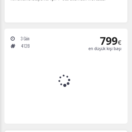
799
3 Gün
€
4128
en düşük kişi başı