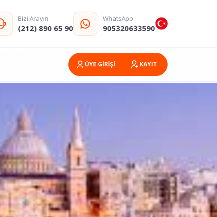
Bizi Arayın
WhatsApp
(212) 890 65 90
905320633590
ÜYE GİRİŞİ
KAYIT
na