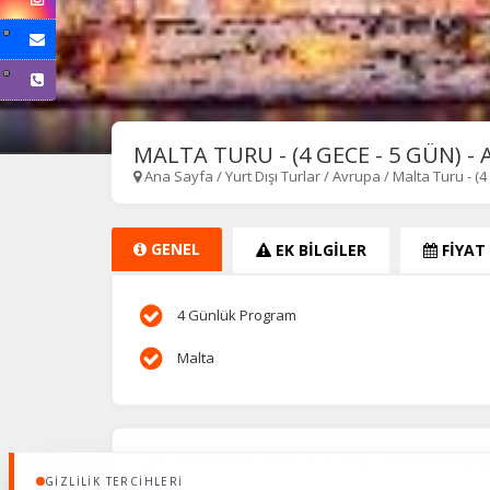
Ot
çe
İ
MALTA TURU - (4 GECE - 5 GÜN) -
Zi
Ana Sayfa
/
Yurt Dışı Turlar
/
Avrupa
/
Malta Turu - (
sa
an
GENEL
EK BİLGİLER
FİYAT
P
Si
4 Günlük Program
Ka
al
Malta
4 gün, MALTA TURU - (4 GECE - 5 GÜN) - AİR MALTA turum
GIZLILIK TERCIHLERI