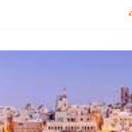
ÇEREZ KULLANIM AYARLARINIZ
erez tercihlerinizi
belirleyin
.
ze daha kişiselleştirilmiş bir web deneyimi sunmak için bazı bilgileri tarayıcınızda
polayabilir, bunları yurt içi ve yurt dışındaki hizmet sağlayıcılarla paylaşabiliriz. Bu
in vermemeyi seçebilirsiniz ancak bu durumda sitemiz umduğumuz gibi çalışmaya
lir.
Daha fazla bilgi için
KVKK bilgilendirmemizi
,
çerez kullanım
ve
gizlilik koşullarını
celeyebilirsiniz.
orunlu Çerezler
HER ZAMAN AKTIF