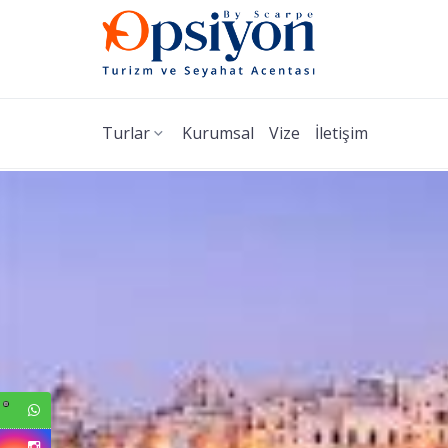
Turlar
Kurumsal
Vize
İletişim
Ç
Si
de
iz
bi
in
Z