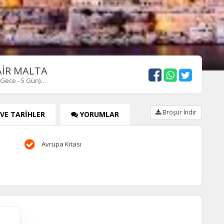
urum yönetimi, güvenlik ve temel site işlevleri için gereklidir. Bu
rezler olmadan site düzgün çalışmaz ve devre dışı bırakılamaz.
statistik Çerezleri
 AİR MALTA
yaretçilerin siteyi nasıl kullandığını anonim olarak ölçeriz. Hangi
4 Gece - 5 Gün)…
yfaların popüler olduğunu ve kullanıcıların nerede zorluk yaşadığını
lamamıza yardımcı olur.
Broşür İndir
 VE TARİHLER
YORUMLAR
azarlama Çerezleri
ze ve ilgi alanlarınıza uygun reklamlar göstermek için kullanılır.
Avrupa Kıtası
patırsanız reklamları görmeye devam edersiniz, ancak daha az
akalı olabilirler.
Tümünü Reddet
Tümünü Kabul Et
Tercihleri Kaydet
uz