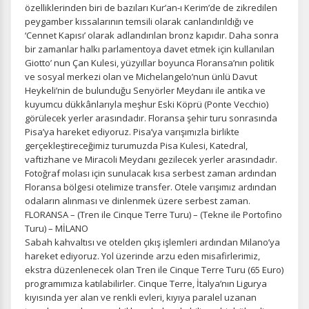
özelliklerinden biri de bazıları Kur’an-ı Kerim’de de zikredilen
peygamber kıssalarının temsili olarak canlandırıldığı ve
‘Cennet Kapısı’ olarak adlandırılan bronz kapıdır. Daha sonra
bir zamanlar halkı parlamentoya davet etmek için kullanılan
Giotto’ nun Çan Kulesi, yüzyıllar boyunca Floransa’nın politik
ve sosyal merkezi olan ve Michelangelo’nun ünlü Davut
Heykeli’nin de bulunduğu Senyörler Meydanı ile antika ve
kuyumcu dükkânlarıyla meşhur Eski Köprü (Ponte Vecchio)
görülecek yerler arasındadır. Floransa şehir turu sonrasında
Pisa’ya hareket ediyoruz. Pisa’ya varışımızla birlikte
gerçekleştireceğimiz turumuzda Pisa Kulesi, Katedral,
vaftizhane ve Miracoli Meydanı gezilecek yerler arasındadır.
ÇEREZ KULLANIM AYARLARINIZ
Fotoğraf molası için sunulacak kısa serbest zaman ardından
Çerez tercihlerinizi
belirleyin
.
Floransa bölgesi otelimize transfer. Otele varışımız ardından
odaların alınması ve dinlenmek üzere serbest zaman.
Daha fazla bilgi için
KVKK bilgilendirmemizi
,
çerez kullanım
ve
FLORANSA – (Tren ile Cinque Terre Turu) – (Tekne ile Portofino
gizlilik koşullarını
inceleyebilirsiniz.
Turu) – MİLANO
Sabah kahvaltısı ve otelden çıkış işlemleri ardından Milano’ya
hareket ediyoruz. Yol üzerinde arzu eden misafirlerimiz,
Zorunlu Çerezler
HER ZAMAN AKTIF
ekstra düzenlenecek olan Tren ile Cinque Terre Turu (65 Euro)
programımıza katılabilirler. Cinque Terre, İtalya’nın Ligurya
Oturum yönetimi, güvenlik ve temel site işlevleri için
kıyısında yer alan ve renkli evleri, kıyıya paralel uzanan
gereklidir. Bu çerezler olmadan site düzgün çalışmaz ve