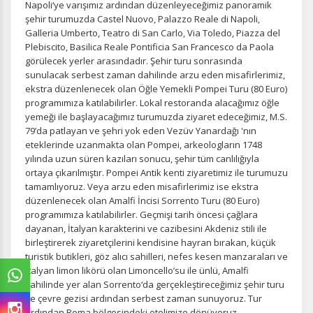
Napoli‘ye varışımız ardından düzenleyeceğimiz panoramik
şehir turumuzda Castel Nuovo, Palazzo Reale di Napoli,
Galleria Umberto, Teatro di San Carlo, Via Toledo, Piazza del
Plebiscito, Basilica Reale Pontificia San Francesco da Paola
görülecek yerler arasındadır. Şehir turu sonrasında
sunulacak serbest zaman dahilinde arzu eden misafirlerimiz,
ekstra düzenlenecek olan Öğle Yemekli Pompei Turu (80 Euro)
programımıza katılabilirler. Lokal restoranda alacağımız öğle
yemeği ile başlayacağımız turumuzda ziyaret edeceğimiz, M.S.
79’da patlayan ve şehri yok eden Vezüv Yanardağı 'nın
eteklerinde uzanmakta olan Pompei, arkeologların 1748
yılında uzun süren kazıları sonucu, şehir tüm canlılığıyla
ortaya çıkarılmıştır. Pompei Antik kenti ziyaretimiz ile turumuzu
tamamlıyoruz. Veya arzu eden misafirlerimiz ise ekstra
düzenlenecek olan Amalfi İncisi Sorrento Turu (80 Euro)
programımıza katılabilirler. Geçmişi tarih öncesi çağlara
dayanan, İtalyan karakterini ve cazibesini Akdeniz stili ile
birleştirerek ziyaretçilerini kendisine hayran bırakan, küçük
turistik butikleri, göz alıcı sahilleri, nefes kesen manzaraları ve
İtalyan limon likörü olan Limoncello’su ile ünlü, Amalfi
sahilinde yer alan Sorrento‘da gerçekleştireceğimiz şehir turu
ve çevre gezisi ardından serbest zaman sunuyoruz. Tur
ardından Roma bölgesindeki otelimize dönüyoruz.