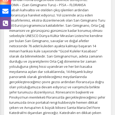
ROMA – (San Gimignano Turu) – PİSA – FLORANSA
Sabah kahvaltısı ve otelden çıkış işlemleri ardından
Floransa’ya hareket ediyoruz. Yol üzerinde arzu eden
misafirlerimiz, ekstra düzenlenecek olan San Gimignano Turu
(50 Euro) programımıza katılabilirler. San Gimignano, Orta Çağ
mimarisini ve görünüşünü günümüze kadar korumuş olması
sebebiyle UNESCO Dünya Kültür Mirasları Listesi‘ne kendine
yer bulan San Gimignano, savaşlar ve doğal afetler
neticesinde 76 adet kuleden ayakta kalmayı başaran 14
mimari harikası kule sayesinde “Güzel Kuleler Kasabası”
olarak da bilinmektedir. San Gimignano’nun, adeta zamanın
durduğu ve ziyaretçilerini Orta Çağ dönemine bir zaman
yolculuğuna çıkmış hissi uyandıran ve her biri kasaba
meydanına açılan dar sokaklarında, 14 ihtişamlı kuleyi
panoramik olarak görebileceğimiz meydanlarında
gerçekleştireceğimiz çevre gezisi ardından Floransa’ya doğru
olan yolculuğumuza devam ediyoruz ve varışımızla birlikte
şehir turumuzu düzenliyoruz. Rönesans’ın başkenti ve
Pinokyo’nun memleketi Floransa’da gerçekleştireceğimiz şehir
turumuzda önce portakal rengi kubbesiyle hemen dikkat
çeken ve Avrupa’nın 4. büyük kilisesi Santa Maria Del Fiore
Katedrali’ni dışarıdan göreceğiz. Katedralin en dikkat çeken