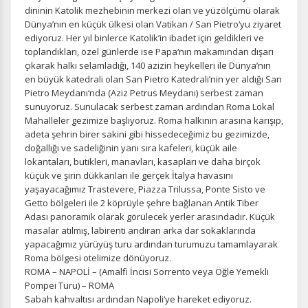
dininin Katolik mezhebinin merkezi olan ve yüzölçümü olarak
Dünya’nın en küçük ülkesi olan Vatikan / San Pietro‘yu ziyaret
ediyoruz. Her yıl binlerce Katolik’in ibadet için geldikleri ve
toplandıkları, özel günlerde ise Papa‘nın makamından dışarı
çıkarak halkı selamladığı, 140 azizin heykelleri ile Dünya’nın
en büyük katedrali olan San Pietro Katedrali’nin yer aldığı San
Pietro Meydanı‘nda (Aziz Petrus Meydanı) serbest zaman
sunuyoruz. Sunulacak serbest zaman ardından Roma Lokal
Mahalleler gezimize başlıyoruz. Roma halkının arasına karışıp,
adeta şehrin birer sakini gibi hissedeceğimiz bu gezimizde,
doğallığı ve sadeliğinin yanı sıra kafeleri, küçük aile
lokantaları, butikleri, manavları, kasapları ve daha birçok
küçük ve şirin dükkanları ile gerçek İtalya havasını
yaşayacağımız Trastevere, Piazza Trilussa, Ponte Sisto ve
Getto bölgeleri ile 2 köprüyle şehre bağlanan Antik Tiber
Adası panoramik olarak görülecek yerler arasındadır. Küçük
masalar atılmış, labirenti andıran arka dar sokaklarında
yapacağımız yürüyüş turu ardından turumuzu tamamlayarak
Roma bölgesi otelimize dönüyoruz.
ROMA – NAPOLİ – (Amalfi İncisi Sorrento veya Öğle Yemekli
Pompei Turu) – ROMA
Sabah kahvaltısı ardından Napoli‘ye hareket ediyoruz.