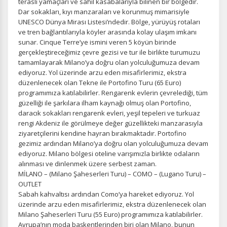
devre dışı bırakılamaz.
teraslı yamaçları ve sahil kasabalarıyla bilinen bir bölgedir.
Dar sokakları, kıyı manzaraları ve korunmuş mimarisiyle
UNESCO Dünya Mirası Listesi’ndedir. Bölge, yürüyüş rotaları
ve tren bağlantılarıyla köyler arasında kolay ulaşım imkanı
sunar. Cinque Terre’ye ismini veren 5 köyün birinde
gerçekleştireceğimiz çevre gezisi ve tur ile birlikte turumuzu
İstatistik Çerezleri
tamamlayarak Milano’ya doğru olan yolculuğumuza devam
Ziyaretçilerin siteyi nasıl kullandığını anonim olarak
ediyoruz. Yol üzerinde arzu eden misafirlerimiz, ekstra
ölçeriz. Hangi sayfaların popüler olduğunu ve
düzenlenecek olan Tekne ile Portofino Turu (65 Euro)
kullanıcıların nerede zorluk yaşadığını anlamamıza
programımıza katılabilirler. Rengarenk evlerin çevrelediği, tüm
yardımcı olur.
güzelliği ile şarkılara ilham kaynağı olmuş olan Portofino,
daracık sokakları rengarenk evleri, yeşil tepeleri ve turkuaz
rengi Akdeniz ile görülmeye değer güzellikteki manzarasıyla
ziyaretçilerini kendine hayran bırakmaktadır. Portofino
gezimiz ardından Milano’ya doğru olan yolculuğumuza devam
ediyoruz. Milano bölgesi oteline varışımızla birlikte odaların
Pazarlama Çerezleri
alınması ve dinlenmek üzere serbest zaman.
Size ve ilgi alanlarınıza uygun reklamlar göstermek için
MİLANO – (Milano Şaheserleri Turu) – COMO – (Lugano Turu) –
kullanılır. Kapatırsanız reklamları görmeye devam
OUTLET
edersiniz, ancak daha az alakalı olabilirler.
Sabah kahvaltısı ardından Como’ya hareket ediyoruz. Yol
üzerinde arzu eden misafirlerimiz, ekstra düzenlenecek olan
Milano Şaheserleri Turu (55 Euro) programımıza katılabilirler.
Avrupa’nın moda başkentlerinden biri olan Milano, bunun