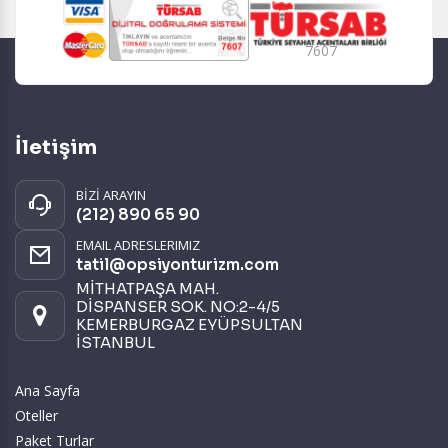
7607
İletişim
BİZİ ARAYIN
(212) 890 65 90
EMAIL ADRESLERIMIZ
tatil@opsiyonturizm.com
MİTHATPAŞA MAH.
DİSPANSER SOK. NO:2-4/5
KEMERBURGAZ EYÜPSULTAN
İSTANBUL
Ana Sayfa
Oteller
Paket Turlar