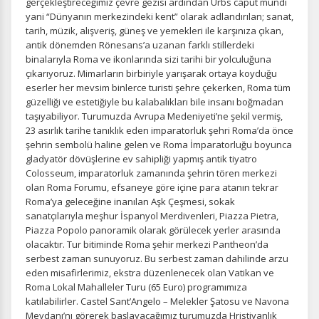
gerçekleştireceğimiz çevre gezisi ardından Urbs caput mundi
yani “Dünyanın merkezindeki kent” olarak adlandırılan; sanat,
tarih, müzik, alışveriş, güneş ve yemekleri ile karşınıza çıkan,
antik dönemden Rönesans’a uzanan farklı stillerdeki
binalarıyla Roma ve ikonlarında sizi tarihi bir yolculuğuna
çıkarıyoruz. Mimarların birbiriyle yarışarak ortaya koyduğu
eserler her mevsim binlerce turisti şehre çekerken, Roma tüm
güzelliği ve estetiğiyle bu kalabalıkları bile insanı boğmadan
taşıyabiliyor. Turumuzda Avrupa Medeniyeti’ne şekil vermiş,
23 asırlık tarihe tanıklık eden imparatorluk şehri Roma’da önce
şehrin sembolü haline gelen ve Roma İmparatorluğu boyunca
gladyatör dövüşlerine ev sahipliği yapmış antik tiyatro
Colosseum, imparatorluk zamanında şehrin tören merkezi
olan Roma Forumu, efsaneye göre içine para atanın tekrar
Roma’ya geleceğine inanılan Aşk Çeşmesi, sokak
sanatçılarıyla meşhur İspanyol Merdivenleri, Piazza Pietra,
Piazza Popolo panoramik olarak görülecek yerler arasında
olacaktır. Tur bitiminde Roma şehir merkezi Pantheon’da
serbest zaman sunuyoruz. Bu serbest zaman dahilinde arzu
eden misafirlerimiz, ekstra düzenlenecek olan Vatikan ve
Roma Lokal Mahalleler Turu (65 Euro) programımıza
katılabilirler. Castel Sant’Angelo – Melekler Şatosu ve Navona
Meydanı’nı görerek başlayacağımız turumuzda Hristiyanlık