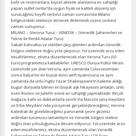
kafe ve restoranlara, kişisel aktivite alanlarına ev sahipliği
yapan outlet center’da uygun fiyatı ve kaliteli alışveriş için
sunacağımız keyifli serbest zaman sonrasında Milano
bölgesindeki otelimize dönerek dinlenmek üzere serbest
zaman sunuyoruz.
MİLANO – (Verona Turu) – VENEDİK – (Venedik Şaheserleri ve
Tekne ile Renkli Adalar Turu)
Sabah kahvaltısı ve otelden çıkış işlemleri ardından Venedik
bölgesi otelimize doğru yola çıkıyoruz. Yol üzerinde arzu eden
misafirlerimiz, ekstra düzenlenecek olan Verona Turu (50
Euro) programımıza katılabilirler. UNESCO Dünya Kültür Mirası
Listesi‘nde yer alan Verona, aynı zamanda Colosseum’dan
sonra İtalya’nın en büyük ikinci amfi tiyatrosuna ve aynı
zamanda da ünlü İngiliz Yazar Shakespeare’in kaleme aldığı,
bugün dünyada bilinen en büyük aşk hikayesini anlatan, ünlü
eseri Romeo ve Juliet’in evine ev sahipliği yapmaktadır. Birçok
mağaza, kafe ve dükkanlarla çevrili Via Mazzini (ana meydan)
ve Erbe Meydanı’ nda yürüyerek gerçekleştireceğimiz, Verona
Katedrali de görebileceğimiz panoramik çevre gezimiz
ardından turumuzu tamamlıyor ve Venedik bölgesi oteline
doğru olan yolculuğumuza devam ediyoruz. Yol üzerinde arzu
eden misafirlerimiz, ekstra düzenlenecek olan Venedik
Şaheserleri ve Tekne ile Renkli Adalar Turu (125 Euro –