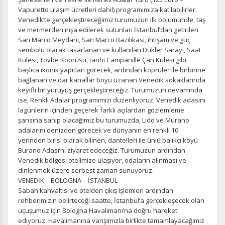
Vapuretto ulaşım ücretleri dahil) programımıza katılabilirler.
Venedik‘te gerçekleştireceğimiz turumuzun ilk bölümünde, taş
ve mermerden inşa edilerek sütunları İstanbul’dan getirilen
San Marco Meydanı, San Marco Bazilikası, ihtişam ve güç
sembolü olarak tasarlanan ve kullanılan Dükler Sarayı, Saat
Kulesi, Tövbe Köprüsü, tarihi Campanille Çan Kulesi gibi
başlıca ikonik yapıtları görecek, ardından köprüler ile birbirine
bağlanan ve dar kanallar boyu uzanan Venedik sokaklarında
keyifli bir yürüyüş gerçekleştireceğiz. Turumuzun devamında
ise, Renkli Adalar programımızı düzenliyoruz. Venedik adasını
lagünlerin içinden geçerek farklı açılardan gözlemleme
şansına sahip olacağımız bu turumuzda, Lido ve Murano
adalarını denizden görecek ve dünyanın en renkli 10
yerinden birisi olarak bilinen, dantelleri ile ünlü balıkçı köyü
Burano Adası’nı ziyaret edeceğiz. Turumuzun ardından
Venedik bölgesi otelimize ulaşıyor, odaların alınması ve
dinlenmek üzere serbest zaman sunuyoruz.
VENEDİK – BOLOGNA – İSTANBUL
Sabah kahvaltısı ve otelden çıkış işlemleri ardından
rehberimizin belirteceği saatte, İstanbul’a gerçekleşecek olan
uçuşumuz için Bologna Havalimanı‘na doğru hareket
ediyoruz. Havalimanına varışımızla birlikte tamamlayacağımız