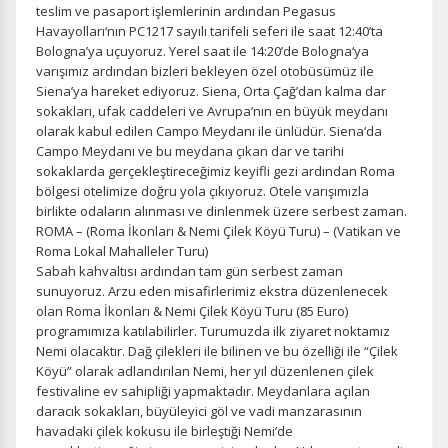
teslim ve pasaport işlemlerinin ardından Pegasus
Havayolları‘nın PC1217 sayılı tarifeli seferi ile saat 12:40’ta
Bologna’ya uçuyoruz. Yerel saat ile 14:20’de Bologna‘ya
varışımız ardından bizleri bekleyen özel otobüsümüz ile
Siena’ya hareket ediyoruz. Siena, Orta Çağ’dan kalma dar
sokakları, ufak caddeleri ve Avrupa’nın en büyük meydanı
olarak kabul edilen Campo Meydanı ile ünlüdür. Siena‘da
Campo Meydanı ve bu meydana çıkan dar ve tarihi
sokaklarda gerçekleştireceğimiz keyifli gezi ardından Roma
bölgesi otelimize doğru yola çıkıyoruz. Otele varışımızla
birlikte odaların alınması ve dinlenmek üzere serbest zaman.
ROMA – (Roma İkonları & Nemi Çilek Köyü Turu) – (Vatikan ve
Roma Lokal Mahalleler Turu)
Sabah kahvaltısı ardından tam gün serbest zaman
sunuyoruz. Arzu eden misafirlerimiz ekstra düzenlenecek
olan Roma İkonları & Nemi Çilek Köyü Turu (85 Euro)
programımıza katılabilirler. Turumuzda ilk ziyaret noktamız
Nemi olacaktır. Dağ çilekleri ile bilinen ve bu özelliği ile “Çilek
Köyü” olarak adlandırılan Nemi, her yıl düzenlenen çilek
festivaline ev sahipliği yapmaktadır. Meydanlara açılan
daracık sokakları, büyüleyici göl ve vadi manzarasının
havadaki çilek kokusu ile birleştiği Nemi’de