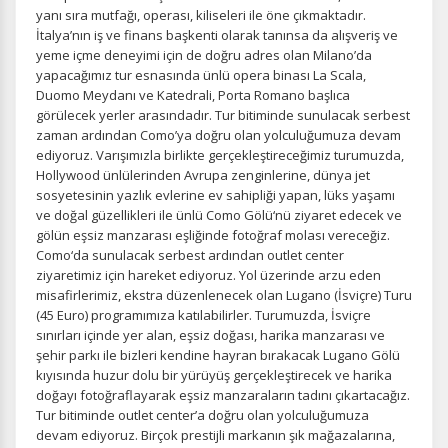
yanı sıra mutfağı, operası, kiliseleri ile öne çıkmaktadır.
İtalya’nın iş ve finans başkenti olarak tanınsa da alışveriş ve
yeme içme deneyimi için de doğru adres olan Milano’da
Tercihleri Kaydet
yapacağımız tur esnasında ünlü opera binası La Scala,
Duomo Meydanı ve Katedrali, Porta Romano başlıca
görülecek yerler arasındadır. Tur bitiminde sunulacak serbest
zaman ardından Como’ya doğru olan yolculuğumuza devam
ediyoruz. Varışımızla birlikte gerçekleştireceğimiz turumuzda,
Hollywood ünlülerinden Avrupa zenginlerine, dünya jet
sosyetesinin yazlık evlerine ev sahipliği yapan, lüks yaşamı
ve doğal güzellikleri ile ünlü Como Gölü‘nü ziyaret edecek ve
gölün eşsiz manzarası eşliğinde fotoğraf molası vereceğiz.
Como‘da sunulacak serbest ardından outlet center
ziyaretimiz için hareket ediyoruz. Yol üzerinde arzu eden
misafirlerimiz, ekstra düzenlenecek olan Lugano (İsviçre) Turu
(45 Euro) programımıza katılabilirler. Turumuzda, İsviçre
sınırları içinde yer alan, eşsiz doğası, harika manzarası ve
şehir parkı ile bizleri kendine hayran bırakacak Lugano Gölü
kıyısında huzur dolu bir yürüyüş gerçekleştirecek ve harika
doğayı fotoğraflayarak eşsiz manzaraların tadını çıkartacağız.
Tur bitiminde outlet center’a doğru olan yolculuğumuza
devam ediyoruz. Birçok prestijli markanın şık mağazalarına,