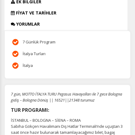
EK BİLGİLER
FİYAT VE TARİHLER
YORUMLAR
7 Günlük Program
İtalya Turları
İtalya
7 gün, MOTTO İTALYA TURU Pegasus Havayolları ile 7 gece Bologna
gidiş – Bologna Dönüş || 16521||21348 turumuz
TUR PROGRAMI:
İSTANBUL – BOLOGNA – SİENA – ROMA
Sabiha Gökçen Havalimanı Dış Hatlar Terminali’nde uçuştan 3
saat önce hazır bulunarak tamamlayacağımız bilet, bagaj