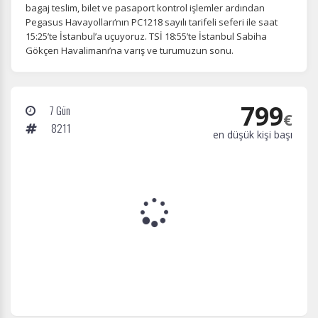
bagaj teslim, bilet ve pasaport kontrol işlemler ardından
Pegasus Havayolları‘nın PC1218 sayılı tarifeli seferi ile saat
15:25’te İstanbul’a uçuyoruz. TSİ 18:55’te İstanbul Sabiha
Gökçen Havalimanı’na varış ve turumuzun sonu.
799
7 Gün
€
8211
en düşük kişi başı