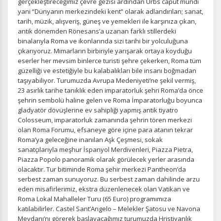
gerçekleştireceğimiz çevre gezisi ardından Urbs caput mundi
yani “Dünyanın merkezindeki kent” olarak adlandırılan; sanat,
tarih, müzik, alışveriş, güneş ve yemekleri ile karşınıza çıkan,
antik dönemden Rönesans’a uzanan farklı stillerdeki
binalarıyla Roma ve ikonlarında sizi tarihi bir yolculuğuna
çıkarıyoruz. Mimarların birbiriyle yarışarak ortaya koyduğu
eserler her mevsim binlerce turisti şehre çekerken, Roma tüm
güzelliği ve estetiğiyle bu kalabalıkları bile insanı boğmadan
taşıyabiliyor. Turumuzda Avrupa Medeniyeti’ne şekil vermiş,
23 asırlık tarihe tanıklık eden imparatorluk şehri Roma’da önce
şehrin sembolü haline gelen ve Roma İmparatorluğu boyunca
gladyatör dövüşlerine ev sahipliği yapmış antik tiyatro
Colosseum, imparatorluk zamanında şehrin tören merkezi
olan Roma Forumu, efsaneye göre içine para atanın tekrar
Roma’ya geleceğine inanılan Aşk Çeşmesi, sokak
sanatçılarıyla meşhur İspanyol Merdivenleri, Piazza Pietra,
Piazza Popolo panoramik olarak görülecek yerler arasında
olacaktır. Tur bitiminde Roma şehir merkezi Pantheon’da
serbest zaman sunuyoruz. Bu serbest zaman dahilinde arzu
eden misafirlerimiz, ekstra düzenlenecek olan Vatikan ve
Roma Lokal Mahalleler Turu (65 Euro) programımıza
katılabilirler. Castel Sant’Angelo – Melekler Şatosu ve Navona
Meydanı’nı görerek başlayacağımız turumuzda Hristiyanlık