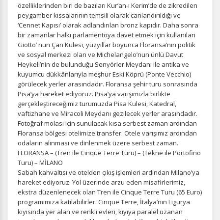
özelliklerinden biri de bazıları Kur’an-ı Kerim’de de zikredilen
peygamber kıssalarının temsili olarak canlandırıldığı ve
‘Cennet Kapısı’ olarak adlandırılan bronz kapıdır. Daha sonra
bir zamanlar halkı parlamentoya davet etmek için kullanılan
Giotto’ nun Çan Kulesi, yüzyıllar boyunca Floransa’nın politik
ve sosyal merkezi olan ve Michelangelo’nun ünlü Davut
Heykeli’nin de bulunduğu Senyörler Meydanı ile antika ve
kuyumcu dükkânlarıyla meşhur Eski Köprü (Ponte Vecchio)
görülecek yerler arasındadır. Floransa şehir turu sonrasında
Pisa’ya hareket ediyoruz. Pisa’ya varışımızla birlikte
gerçekleştireceğimiz turumuzda Pisa Kulesi, Katedral,
vaftizhane ve Miracoli Meydanı gezilecek yerler arasındadır.
ÇEREZ KULLANIM AYARLARINIZ
Fotoğraf molası için sunulacak kısa serbest zaman ardından
Çerez tercihlerinizi
belirleyin
.
Floransa bölgesi otelimize transfer. Otele varışımız ardından
odaların alınması ve dinlenmek üzere serbest zaman.
Daha fazla bilgi için
KVKK bilgilendirmemizi
,
çerez kullanım
ve
FLORANSA – (Tren ile Cinque Terre Turu) – (Tekne ile Portofino
gizlilik koşullarını
inceleyebilirsiniz.
Turu) – MİLANO
Sabah kahvaltısı ve otelden çıkış işlemleri ardından Milano’ya
hareket ediyoruz. Yol üzerinde arzu eden misafirlerimiz,
Zorunlu Çerezler
HER ZAMAN AKTIF
ekstra düzenlenecek olan Tren ile Cinque Terre Turu (65 Euro)
programımıza katılabilirler. Cinque Terre, İtalya’nın Ligurya
Oturum yönetimi, güvenlik ve temel site işlevleri için
kıyısında yer alan ve renkli evleri, kıyıya paralel uzanan
gereklidir. Bu çerezler olmadan site düzgün çalışmaz ve