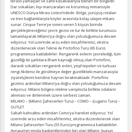
devre dışı bırakılamaz.
teraslı yamaçları ve sahil kasabalarıyla bilinen bir bölgedir.
Dar sokakları, kıyı manzaraları ve korunmuş mimarisiyle
UNESCO Dünya Mirası Listesi’ndedir. Bölge, yürüyüş rotaları
ve tren bağlantılarıyla köyler arasında kolay ulaşım imkanı
sunar. Cinque Terre’ye ismini veren 5 köyün birinde
gerçekleştireceğimiz çevre gezisi ve tur ile birlikte turumuzu
İstatistik Çerezleri
tamamlayarak Milano’ya doğru olan yolculuğumuza devam
Ziyaretçilerin siteyi nasıl kullandığını anonim olarak
ediyoruz. Yol üzerinde arzu eden misafirlerimiz, ekstra
ölçeriz. Hangi sayfaların popüler olduğunu ve
düzenlenecek olan Tekne ile Portofino Turu (65 Euro)
kullanıcıların nerede zorluk yaşadığını anlamamıza
programımıza katılabilirler. Rengarenk evlerin çevrelediği, tüm
yardımcı olur.
güzelliği ile şarkılara ilham kaynağı olmuş olan Portofino,
daracık sokakları rengarenk evleri, yeşil tepeleri ve turkuaz
rengi Akdeniz ile görülmeye değer güzellikteki manzarasıyla
ziyaretçilerini kendine hayran bırakmaktadır. Portofino
gezimiz ardından Milano’ya doğru olan yolculuğumuza devam
ediyoruz. Milano bölgesi oteline varışımızla birlikte odaların
Pazarlama Çerezleri
alınması ve dinlenmek üzere serbest zaman.
Size ve ilgi alanlarınıza uygun reklamlar göstermek için
MİLANO – (Milano Şaheserleri Turu) – COMO – (Lugano Turu) –
kullanılır. Kapatırsanız reklamları görmeye devam
OUTLET
edersiniz, ancak daha az alakalı olabilirler.
Sabah kahvaltısı ardından Como’ya hareket ediyoruz. Yol
üzerinde arzu eden misafirlerimiz, ekstra düzenlenecek olan
Milano Şaheserleri Turu (55 Euro) programımıza katılabilirler.
Avrupa’nın moda başkentlerinden biri olan Milano, bunun