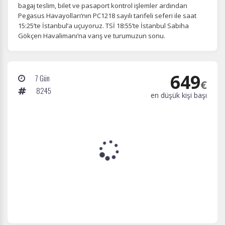
bagaj teslim, bilet ve pasaport kontrol işlemler ardından
Pegasus Havayolları‘nın PC1218 sayılı tarifeli seferi ile saat
15:25’te İstanbul’a uçuyoruz. TSİ 18:55’te İstanbul Sabiha
Gökçen Havalimanı’na varış ve turumuzun sonu.
649
7 Gün
€
8245
en düşük kişi başı