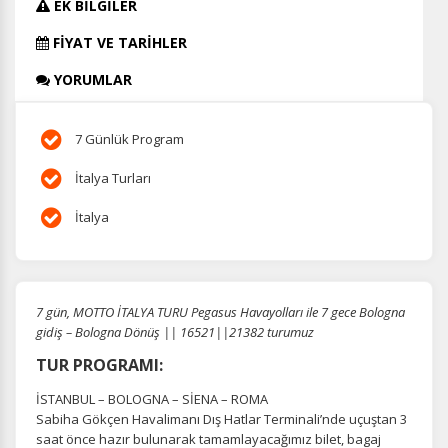
EK BİLGİLER
FİYAT VE TARİHLER
YORUMLAR
7 Günlük Program
İtalya Turları
İtalya
7 gün, MOTTO İTALYA TURU Pegasus Havayolları ile 7 gece Bologna
gidiş – Bologna Dönüş || 16521||21382 turumuz
TUR PROGRAMI:
İSTANBUL – BOLOGNA – SİENA – ROMA
Sabiha Gökçen Havalimanı Dış Hatlar Terminali’nde uçuştan 3
saat önce hazır bulunarak tamamlayacağımız bilet, bagaj