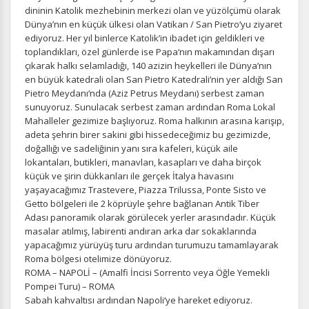
dininin Katolik mezhebinin merkezi olan ve yüzölçümü olarak
Dünya’nın en küçük ülkesi olan Vatikan / San Pietro‘yu ziyaret
ediyoruz. Her yıl binlerce Katolik’in ibadet için geldikleri ve
toplandıkları, özel günlerde ise Papa‘nın makamından dışarı
çıkarak halkı selamladığı, 140 azizin heykelleri ile Dünya’nın
en büyük katedrali olan San Pietro Katedrali’nin yer aldığı San
Pietro Meydanı‘nda (Aziz Petrus Meydanı) serbest zaman
sunuyoruz. Sunulacak serbest zaman ardından Roma Lokal
Mahalleler gezimize başlıyoruz. Roma halkının arasına karışıp,
adeta şehrin birer sakini gibi hissedeceğimiz bu gezimizde,
doğallığı ve sadeliğinin yanı sıra kafeleri, küçük aile
lokantaları, butikleri, manavları, kasapları ve daha birçok
küçük ve şirin dükkanları ile gerçek İtalya havasını
yaşayacağımız Trastevere, Piazza Trilussa, Ponte Sisto ve
Getto bölgeleri ile 2 köprüyle şehre bağlanan Antik Tiber
Adası panoramik olarak görülecek yerler arasındadır. Küçük
masalar atılmış, labirenti andıran arka dar sokaklarında
yapacağımız yürüyüş turu ardından turumuzu tamamlayarak
Roma bölgesi otelimize dönüyoruz.
ROMA – NAPOLİ – (Amalfi İncisi Sorrento veya Öğle Yemekli
Pompei Turu) – ROMA
Sabah kahvaltısı ardından Napoli‘ye hareket ediyoruz.