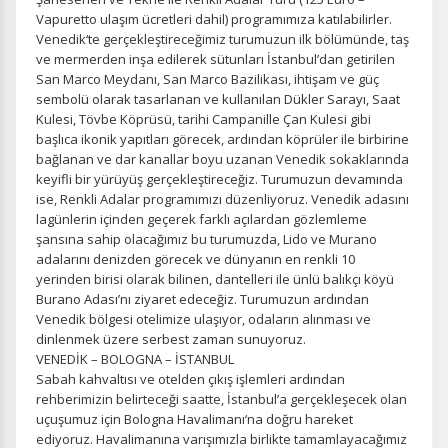
Vapuretto ulaşım ücretleri dahil) programımıza katılabilirler.
Venedik‘te gerçekleştireceğimiz turumuzun ilk bölümünde, taş
ve mermerden inşa edilerek sütunları İstanbul’dan getirilen
San Marco Meydanı, San Marco Bazilikası, ihtişam ve güç
sembolü olarak tasarlanan ve kullanılan Dükler Sarayı, Saat
Kulesi, Tövbe Köprüsü, tarihi Campanille Çan Kulesi gibi
başlıca ikonik yapıtları görecek, ardından köprüler ile birbirine
bağlanan ve dar kanallar boyu uzanan Venedik sokaklarında
keyifli bir yürüyüş gerçekleştireceğiz. Turumuzun devamında
ise, Renkli Adalar programımızı düzenliyoruz. Venedik adasını
lagünlerin içinden geçerek farklı açılardan gözlemleme
şansına sahip olacağımız bu turumuzda, Lido ve Murano
adalarını denizden görecek ve dünyanın en renkli 10
yerinden birisi olarak bilinen, dantelleri ile ünlü balıkçı köyü
Burano Adası’nı ziyaret edeceğiz. Turumuzun ardından
Venedik bölgesi otelimize ulaşıyor, odaların alınması ve
dinlenmek üzere serbest zaman sunuyoruz.
VENEDİK – BOLOGNA – İSTANBUL
Sabah kahvaltısı ve otelden çıkış işlemleri ardından
rehberimizin belirteceği saatte, İstanbul’a gerçekleşecek olan
uçuşumuz için Bologna Havalimanı‘na doğru hareket
ediyoruz. Havalimanına varışımızla birlikte tamamlayacağımız