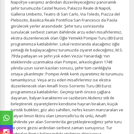
Napoli‘ye varışımız ardından düzenleyeceğimiz panoramik
şehir turumuzda Castel Nuovo, Palazzo Reale di Napoli,
Galleria Umberto, Teatro di San Carlo, Via Toledo, Piazza del
Plebiscito, Basilica Reale Pontificia San Francesco da Paola
görülecek yerler arasındadır. Şehir turu sonrasında
sunulacak serbest zaman dahilinde arzu eden misafirlerimiz,
ekstra düzenlenecek olan Öğle Yemekli Pompei Turu (80 Euro)
programımıza katılabilirler. Lokal restoranda alacağımız öğle
yemeği ile başlayacağımız turumuzda ziyaret edeceğimiz, M.S.
79’da patlayan ve şehri yok eden Vezüv Yanardağı 'nın
eteklerinde uzanmakta olan Pompei, arkeologların 1748
yılında uzun süren kazıları sonucu, şehir tüm canlılığıyla
ortaya çıkarılmıştır. Pompei Antik kenti ziyaretimiz ile turumuzu
tamamlıyoruz. Veya arzu eden misafirlerimiz ise ekstra
düzenlenecek olan Amalfi İncisi Sorrento Turu (80 Euro)
programımıza katılabilirler. Geçmişi tarih öncesi çağlara
dayanan, İtalyan karakterini ve cazibesini Akdeniz stili ile
birleştirerek ziyaretçilerini kendisine hayran bırakan, küçük
turistik butikleri, göz alıcı sahilleri, nefes kesen manzaraları ve
İtalyan limon likörü olan Limoncello’su ile ünlü, Amalfi
sahilinde yer alan Sorrento‘da gerçekleştireceğimiz şehir turu
ve çevre gezisi ardından serbest zaman sunuyoruz. Tur
ardından Roma bölgesindeki otelimize dönüyoruz.