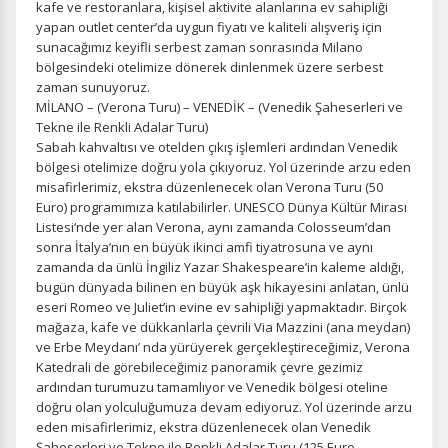
kafe ve restoranlara, kişisel aktivite alanlarına ev sahipliği
yapan outlet center’da uygun fiyatı ve kaliteli alışveriş için
sunacağımız keyifli serbest zaman sonrasında Milano
bölgesindeki otelimize dönerek dinlenmek üzere serbest
zaman sunuyoruz.
MİLANO – (Verona Turu) – VENEDİK – (Venedik Şaheserleri ve
Tekne ile Renkli Adalar Turu)
Sabah kahvaltısı ve otelden çıkış işlemleri ardından Venedik
bölgesi otelimize doğru yola çıkıyoruz. Yol üzerinde arzu eden
misafirlerimiz, ekstra düzenlenecek olan Verona Turu (50
Euro) programımıza katılabilirler. UNESCO Dünya Kültür Mirası
Listesi‘nde yer alan Verona, aynı zamanda Colosseum’dan
sonra İtalya’nın en büyük ikinci amfi tiyatrosuna ve aynı
zamanda da ünlü İngiliz Yazar Shakespeare’in kaleme aldığı,
bugün dünyada bilinen en büyük aşk hikayesini anlatan, ünlü
eseri Romeo ve Juliet’in evine ev sahipliği yapmaktadır. Birçok
mağaza, kafe ve dükkanlarla çevrili Via Mazzini (ana meydan)
ve Erbe Meydanı’ nda yürüyerek gerçekleştireceğimiz, Verona
Katedrali de görebileceğimiz panoramik çevre gezimiz
ardından turumuzu tamamlıyor ve Venedik bölgesi oteline
doğru olan yolculuğumuza devam ediyoruz. Yol üzerinde arzu
eden misafirlerimiz, ekstra düzenlenecek olan Venedik
Şaheserleri ve Tekne ile Renkli Adalar Turu (125 Euro –