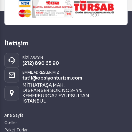
7607
İletişim
BİZİ ARAYIN
(212) 890 65 90
EMAIL ADRESLERIMIZ
tatil@opsiyonturizm.com
MİTHATPAŞA MAH.
DİSPANSER SOK. NO:2-4/5
KEMERBURGAZ EYÜPSULTAN
İSTANBUL
Ana Sayfa
Oteller
Paket Turlar