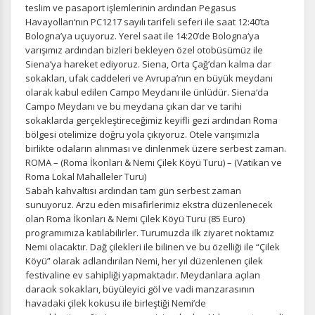
teslim ve pasaport işlemlerinin ardından Pegasus
Havayolları‘nın PC1217 sayılı tarifeli seferi ile saat 12:40’ta
Bologna’ya uçuyoruz. Yerel saat ile 14:20’de Bologna‘ya
varışımız ardından bizleri bekleyen özel otobüsümüz ile
Siena’ya hareket ediyoruz. Siena, Orta Çağ’dan kalma dar
sokakları, ufak caddeleri ve Avrupa’nın en büyük meydanı
olarak kabul edilen Campo Meydanı ile ünlüdür. Siena‘da
Campo Meydanı ve bu meydana çıkan dar ve tarihi
sokaklarda gerçekleştireceğimiz keyifli gezi ardından Roma
bölgesi otelimize doğru yola çıkıyoruz. Otele varışımızla
birlikte odaların alınması ve dinlenmek üzere serbest zaman.
ROMA – (Roma İkonları & Nemi Çilek Köyü Turu) – (Vatikan ve
Roma Lokal Mahalleler Turu)
Sabah kahvaltısı ardından tam gün serbest zaman
sunuyoruz. Arzu eden misafirlerimiz ekstra düzenlenecek
olan Roma İkonları & Nemi Çilek Köyü Turu (85 Euro)
programımıza katılabilirler. Turumuzda ilk ziyaret noktamız
Nemi olacaktır. Dağ çilekleri ile bilinen ve bu özelliği ile “Çilek
Köyü” olarak adlandırılan Nemi, her yıl düzenlenen çilek
festivaline ev sahipliği yapmaktadır. Meydanlara açılan
daracık sokakları, büyüleyici göl ve vadi manzarasının
havadaki çilek kokusu ile birleştiği Nemi’de