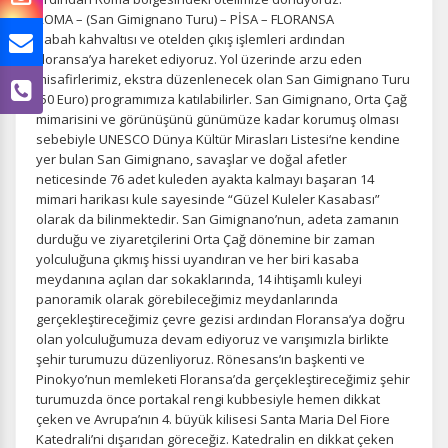
ROMA – (San Gimignano Turu) – PİSA – FLORANSA
Sabah kahvaltısı ve otelden çıkış işlemleri ardından
Floransa’ya hareket ediyoruz. Yol üzerinde arzu eden
misafirlerimiz, ekstra düzenlenecek olan San Gimignano Turu
(50 Euro) programımıza katılabilirler. San Gimignano, Orta Çağ
mimarisini ve görünüşünü günümüze kadar korumuş olması
sebebiyle UNESCO Dünya Kültür Mirasları Listesi‘ne kendine
yer bulan San Gimignano, savaşlar ve doğal afetler
neticesinde 76 adet kuleden ayakta kalmayı başaran 14
mimari harikası kule sayesinde “Güzel Kuleler Kasabası”
olarak da bilinmektedir. San Gimignano’nun, adeta zamanın
durduğu ve ziyaretçilerini Orta Çağ dönemine bir zaman
yolculuğuna çıkmış hissi uyandıran ve her biri kasaba
meydanına açılan dar sokaklarında, 14 ihtişamlı kuleyi
panoramik olarak görebileceğimiz meydanlarında
gerçekleştireceğimiz çevre gezisi ardından Floransa’ya doğru
olan yolculuğumuza devam ediyoruz ve varışımızla birlikte
şehir turumuzu düzenliyoruz. Rönesans’ın başkenti ve
Pinokyo’nun memleketi Floransa’da gerçekleştireceğimiz şehir
turumuzda önce portakal rengi kubbesiyle hemen dikkat
çeken ve Avrupa’nın 4. büyük kilisesi Santa Maria Del Fiore
Katedrali’ni dışarıdan göreceğiz. Katedralin en dikkat çeken