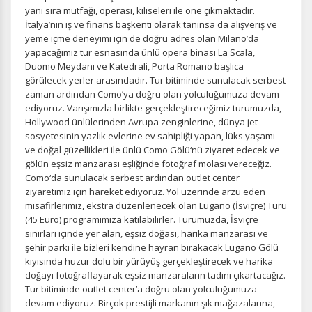
yanı sıra mutfağı, operası, kiliseleri ile öne çıkmaktadır.
İtalya’nın iş ve finans başkenti olarak tanınsa da alışveriş ve
yeme içme deneyimi için de doğru adres olan Milano’da
Tercihleri Kaydet
yapacağımız tur esnasında ünlü opera binası La Scala,
Duomo Meydanı ve Katedrali, Porta Romano başlıca
görülecek yerler arasındadır. Tur bitiminde sunulacak serbest
zaman ardından Como’ya doğru olan yolculuğumuza devam
ediyoruz. Varışımızla birlikte gerçekleştireceğimiz turumuzda,
Hollywood ünlülerinden Avrupa zenginlerine, dünya jet
sosyetesinin yazlık evlerine ev sahipliği yapan, lüks yaşamı
ve doğal güzellikleri ile ünlü Como Gölü‘nü ziyaret edecek ve
gölün eşsiz manzarası eşliğinde fotoğraf molası vereceğiz.
Como‘da sunulacak serbest ardından outlet center
ziyaretimiz için hareket ediyoruz. Yol üzerinde arzu eden
misafirlerimiz, ekstra düzenlenecek olan Lugano (İsviçre) Turu
(45 Euro) programımıza katılabilirler. Turumuzda, İsviçre
sınırları içinde yer alan, eşsiz doğası, harika manzarası ve
şehir parkı ile bizleri kendine hayran bırakacak Lugano Gölü
kıyısında huzur dolu bir yürüyüş gerçekleştirecek ve harika
doğayı fotoğraflayarak eşsiz manzaraların tadını çıkartacağız.
Tur bitiminde outlet center’a doğru olan yolculuğumuza
devam ediyoruz. Birçok prestijli markanın şık mağazalarına,