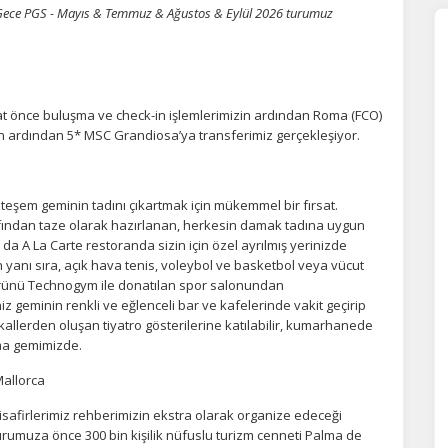
7 Gece PGS - Mayıs & Temmuz & Ağustos & Eylül 2026 turumuz
 önce buluşma ve check-in işlemlerimizin ardından Roma (FCO)
n ardından 5* MSC Grandiosa’ya transferimiz gerçekleşiyor.
şem geminin tadını çıkartmak için mükemmel bir fırsat.
rafından taze olarak hazırlanan, herkesin damak tadına uygun
da A La Carte restoranda sizin için özel ayrılmış yerinizde
ÇEREZ KULLANIM AYARLARINIZ
in yanı sıra, açık hava tenis, voleybol ve basketbol veya vücut
erez tercihlerinizi
belirleyin
.
i ürünü Technogym ile donatılan spor salonundan
 geminin renkli ve eğlenceli bar ve kafelerinde vakit geçirip
ikallerden oluşan tiyatro gösterilerine katılabilir, kumarhanede
ze daha kişiselleştirilmiş bir web deneyimi sunmak için bazı bilgileri tarayıcınızda
polayabilir, bunları yurt içi ve yurt dışındaki hizmet sağlayıcılarla paylaşabiliriz. Bu
ma gemimizde.
in vermemeyi seçebilirsiniz ancak bu durumda sitemiz umduğumuz gibi çalışmaya
lir.
Daha fazla bilgi için
KVKK bilgilendirmemizi
,
çerez kullanım
ve
gizlilik koşullarını
allorca
celeyebilirsiniz.
afirlerimiz rehberimizin ekstra olarak organize edeceği
urumuza önce 300 bin kişilik nüfuslu turizm cenneti Palma de