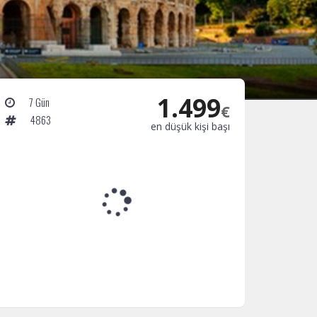
1.499
7 Gün
€
4863
en düşük kişi başı