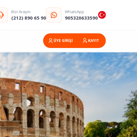
Bizi Arayın
WhatsApp
(212) 890 65 90
905320633590
ÜYE GİRİŞİ
KAYIT