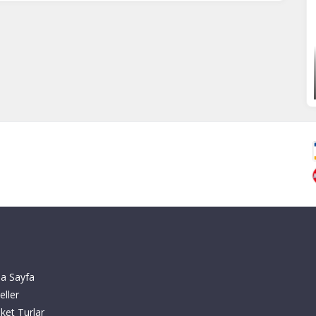
a Sayfa
eller
ket Turlar