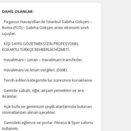
DAHİL OLANLAR:
Pegasus Havayolları ile İstanbul Sabiha Gökçen –
Roma (FCO) – Sabiha Gökçen arası ekonomi sınıfı
uçuşlar.
KİŞİ SAYISI GÖZETMEKSİZİN PROFESYONEL
KOKARTLI TÜRKÇE REHBERLİK HİZMETİ.
Havalimanı – Liman – Havalimanı transferler.
Havalimanı ve liman vergileri. (500€)
Tercih edilen kategoride tur süresince konaklama.
Gemide sabah, öğle, akşam yemekleri ve ara
ikramlar.
na
Açık büfe ve gemimizin çeşitli alanlarında bulunan
otomatlardan alınan içecekler.
Gemideki eğlence ve şovlar. Fitness & Spor salonu
kullanımı.