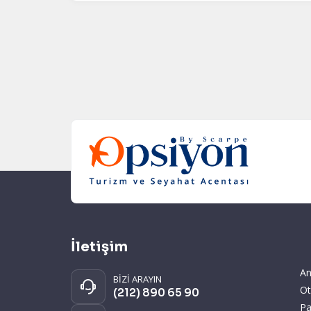
İletişim
An
BİZİ ARAYIN
Ot
(212) 890 65 90
Pa