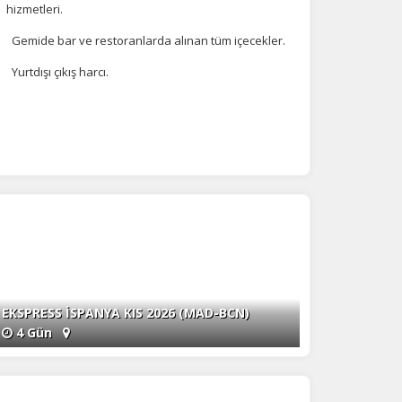
hizmetleri.
Gemide bar ve restoranlarda alınan tüm içecekler.
Yurtdışı çıkış harcı.
EKSPRESS İSPANYA KIS 2026 (MAD-BCN)
4 Gün