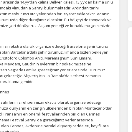
er arasında 14.yy’dan kalma Bellver Kalesi, 13.yy’dan kalma ünlü
orunlu Çerezler
HER ZAMAN AKTIF
ndaki Almudania Sarayı bulunmaktadır. Ardından tarihi
'nın meshur inci atölyelerinden biri ziyaret edilecektir. Adanın
urum yönetimi, güvenlik ve temel site işlevleri için gereklidir. Bu
umuzda diğer durağımız olacaktır. Bu bölgeyi de tanıyarak ve
rezler olmadan site düzgün çalışmaz ve devre dışı bırakılamaz.
mimize geri dönüyoruz. Akşam yemeği ve konaklama gemimizde.
statistik Çerezleri
imizin ekstra olarak organize edeceği Barselona şehir turuna
yaretçilerin siteyi nasıl kullandığını anonim olarak ölçeriz. Hangi
iri olan Barcelona’daki şehir turumuz, limanda bizleri bekleyen
yfaların popüler olduğunu ve kullanıcıların nerede zorluk yaşadığını
Cristoforo Colombo Anıtı, Maremagnum Suni Limanı,
lamamıza yardımcı olur.
unya Meydanı, Gaudi’nin evlerinin bir sokak müzesine
seri Sagrada Familia göreceğimiz yerler arasında. Turumuz
ı çekeceğiz. Alışveriş için La Rambla’da serbest zamanın
azarlama Çerezleri
 konaklama gemide.
ze ve ilgi alanlarınıza uygun reklamlar göstermek için kullanılır.
annes
patırsanız reklamları görmeye devam edersiniz, ancak daha az
akalı olabilirler.
afirlerimiz rehberimizin ekstra olarak organize edeceği
umuza dünyanın en zengin ülkelerinden biri olan Montecarlo’dan
ı Fransa’nın en önemli festivallerinden biri olan Cannes
inema Festival Sarayı da göreceğimiz yerler arasında.
an Cannes, Akdeniz’e paralel alışveriş caddeleri, keyifli ara
Tümünü Reddet
Tümünü Kabul Et
Tercihleri Kaydet
n bir şehir.