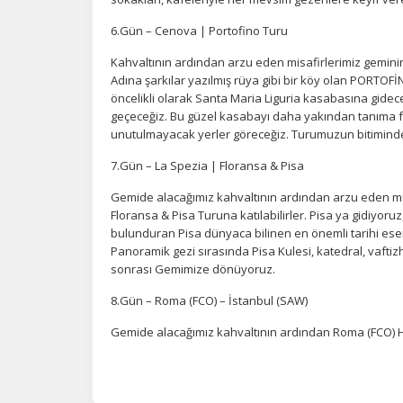
6.Gün – Cenova | Portofino Turu
Kahvaltının ardından arzu eden misafirlerimiz geminin 
Adına şarkılar yazılmış rüya gibi bir köy olan PORT
öncelikli olarak Santa Maria Liguria kasabasına gidece
geçeceğiz. Bu güzel kasabayı daha yakından tanıma fı
unutulmayacak yerler göreceğiz. Turumuzun bitimin
7.Gün – La Spezia | Floransa & Pisa
Gemide alacağımız kahvaltının ardından arzu eden mis
Floransa & Pisa Turuna katılabilirler. Pisa ya gidiyoruz
bulunduran Pisa dünyaca bilinen en önemli tarihi eserl
Panoramik gezi sırasında Pisa Kulesi, katedral, vaftiz
sonrası Gemimize dönüyoruz.
8.Gün – Roma (FCO) – İstanbul (SAW)
Gemide alacağımız kahvaltının ardından Roma (FCO) H