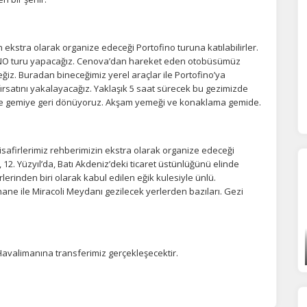
ekstra olarak organize edeceği Portofino turuna katılabilirler.
OFİNO turu yapacağız. Cenova’dan hareket eden otobüsümüz
ğiz. Buradan bineceğimiz yerel araçlar ile Portofino’ya
rsatını yakalayacağız. Yaklaşık 5 saat sürecek bu gezimizde
de gemiye geri dönüyoruz. Akşam yemeği ve konaklama gemide.
afirlerimiz rehberimizin ekstra olarak organize edeceği
, 12. Yüzyıl’da, Batı Akdeniz’deki ticaret üstünlüğünü elinde
erinden biri olarak kabul edilen eğik kulesiyle ünlü.
hane ile Miracoli Meydanı gezilecek yerlerden bazıları. Gezi
avalimanına transferimiz gerçekleşecektir.