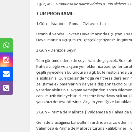
7 gün, MSC Grandiosa İle Balear Adaları & Batı Akdeniz 
TUR PROGRAMI:
1.Gün – İstanbul – Roma - Civitavecchia
İstanbul Sabiha Gökçen Havalimanında uçuştan 3 saat
Havalimanına uçuşumuzu gerçekleştiriyoruz. İnişimizi
2.Gün – Denizde Seyir
Tüm günümüz denizde seyir halinde geçecek. Bu muhte
Kahvaltı, öğle ve akşam yemeklerinizi özel şefler ta
çeşitli yiyecekleri bulunduran açık büfe restoranda ya 
alabilirsiniz. Gün içerisinde Yoga ve fitness derslerin
Ç
geliştirme ekipmanlarının da yer aldığı son teknoloj
yararlanabilirsiniz. Akşam yemeğinden sonra dilerseniz
canlı müzik dinleyebilir, dilerseniz Broadway stili müz
Si
de
şansınızı deneyebilirsiniz. Akşam yemeği ve konakla
iz
bi
3.Gün – Palma de Mallorca | Valdemosa & Palma de M
in
Gemide alacağımız kahvaltının ardından arzu eden mis
Valemosa & Palma de Mallorca turuna katılabilirler. T