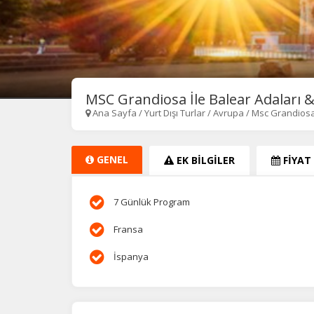
MSC Grandiosa İle Balear Adaları &
Ana Sayfa
/
Yurt Dışı Turlar
/
Avrupa
/
Msc Grandiosa 
GENEL
EK BİLGİLER
FİYAT
7 Günlük Program
Fransa
İspanya