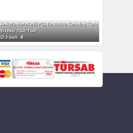
Ankara Hareketli PGS Ile Budva Karadag Turu
Vizesiz TGD-TGD
3 Gün
7607