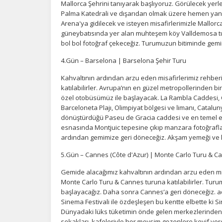
Mallorca Şehrini tanıyarak başlıyoruz. Görülecek yerl
Z
Palma Katedrali ve dışarıdan olmak üzere hemen yanı
Arena'ya gidilecek ve isteyen misafirlerimizle Mallorca
Ot
güneybatısında yer alan muhteşem köy Valldemosa tur
çe
bol bol fotoğraf çekeceğiz. Turumuzun bitiminde ge
4.Gün – Barselona | Barselona Şehir Turu
İ
Kahvaltının ardından arzu eden misafirlerimiz rehber
Zi
katılabilirler. Avrupa’nın en güzel metropollerinden b
sa
özel otobüsümüz ile başlayacak. La Rambla Caddesi, 
an
Barceloneta Plajı, Olimpiyat bölgesi ve limanı, Catal
dönüştürdüğü Paseu de Gracia caddesi ve en temel e
esnasında Montjuic tepesine çıkıp manzara fotoğraflar
P
ardından gemimize geri döneceğiz. Akşam yemeği ve
Si
5.Gün – Cannes (Côte d'Azur) | Monte Carlo Turu & C
Ka
al
Gemide alacağımız kahvaltının ardından arzu eden mis
Monte Carlo Turu & Cannes turuna katılabilirler. Tur
başlayacağız. Daha sonra Cannes’a geri döneceğiz. ad
Sinema Festivali ile özdeşleşen bu kentte elbette ki S
Dünyadaki lüks tüketimin önde gelen merkezlerinden ol
sokakları, kafeleriyle her mevsim gezenlere keyif vere