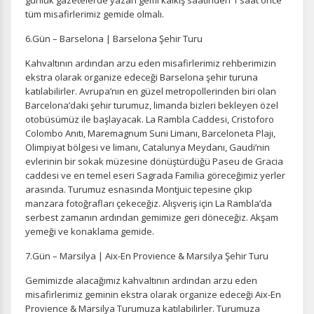
günlük gazetelerde yazan gemi kalkış saatinden 1 saat önce
tüm misafirlerimiz gemide olmalı.
6.Gün – Barselona | Barselona Şehir Turu
ÇEREZ KULLANIM AYARLARINIZ
Kahvaltının ardından arzu eden misafirlerimiz rehberimizin
ekstra olarak organize edeceği Barselona şehir turuna
Çerez tercihlerinizi
belirleyin
.
katılabilirler. Avrupa’nın en güzel metropollerinden biri olan
Barcelona’daki şehir turumuz, limanda bizleri bekleyen özel
Daha fazla bilgi için
KVKK bilgilendirmemizi
,
çerez kullanım
ve
gizlilik koşullarını
inceleyebilirsiniz.
otobüsümüz ile başlayacak. La Rambla Caddesi, Cristoforo
Colombo Anıtı, Maremagnum Suni Limanı, Barceloneta Plajı,
Olimpiyat bölgesi ve limanı, Catalunya Meydanı, Gaudi’nin
evlerinin bir sokak müzesine dönüştürdüğü Paseu de Gracia
Zorunlu Çerezler
HER ZAMAN AKTIF
caddesi ve en temel eseri Sagrada Familia göreceğimiz yerler
Oturum yönetimi, güvenlik ve temel site işlevleri için
arasında. Turumuz esnasında Montjuic tepesine çıkıp
gereklidir. Bu çerezler olmadan site düzgün çalışmaz ve
manzara fotoğrafları çekeceğiz. Alışveriş için La Rambla’da
devre dışı bırakılamaz.
serbest zamanın ardından gemimize geri döneceğiz. Akşam
yemeği ve konaklama gemide.
7.Gün – Marsilya | Aix-En Provience & Marsilya Şehir Turu
Gemimizde alacağımız kahvaltının ardından arzu eden
İstatistik Çerezleri
misafirlerimiz geminin ekstra olarak organize edeceği Aix-En
Provience & Marsilya Turumuza katılabilirler. Turumuza
Ziyaretçilerin siteyi nasıl kullandığını anonim olarak