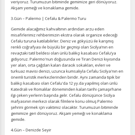
veriyoruz. Turumuzun bitiminde gemimize geri dönüyoruz.
Akşam yemeği ve konaklama gemide.
3.Gün – Palermo | Cefalu & Palermo Turu
Gemide alacağımız kahvaltının ardından arzu eden
misafirlerimiz rehberimizin ekstra olarak organize edeceği
Cefalu turuna katılabilirler. Deniz ve gökyüzü ile karışmış
renkli coğrafyası ile büyülü bir geçmişi olan Sicilya’nın en
revaçtaki tatil beldesi olan ünlü balıkçı kasabası Cefalu’ya
gidiyoruz. Palermo'nun doğusunda ve Tiran Denizi kıyısında
yer alan, orta çağdan kalan daracık sokakları, evleri ve
turkuaz mavisi denizi, uzunca kumsalıyla Cefalu Sicilya'nın en
önemli turistik merkezlerinden biridir. Aynı zamanda tipik bir
balıkçı kasabası olan Cefalu'da 12 yy.da yapılmış olan ünlü
Katedrali ve Romalılar döneminden kalan tarihi çamaşırhane
ilgi çeken yerlerin başında gelir. Cefalu dönüşünce Sicilya
mafyasının merkezi olarak filmlere konu olmuş Palermo
şehrini görmek için vaktimiz olacaktır. Turumuzun bitiminde
gemimize geri dönüyoruz. Akşam yemeği ve konaklama
gemide.
4.Gün – Denizde Seyir