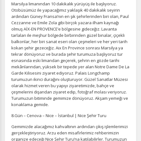
ölçeriz. Hangi sayfaların popüler olduğunu ve
Marsilya limanından 10 dakikalık yürüyüş ile başlıyoruz.
kullanıcıların nerede zorluk yaşadığını anlamamıza
Otobüsümüz ile yapacağımız yaklaşık 40 dakikalık seyirin
yardımcı olur.
ardından Güney Fransa’nın en şık şehirlerinden biri olan, Paul
Cezzanne ve Emile Zola gibi birçok yazara ilham kaynağı
olmuş AİX-EN PROVENCE’e bölgesine gideceğiz. Lavanta
tarlaları ile meşhur bölgede birbirinden güzel binalar, çiçekli
balkonlar, her biri sanat eseri olan çeşmeleri ve her yeri tarih
kokan şehir gezeceğiz. Aix En Province sonrası Marsilya ya
Pazarlama Çerezleri
tekrar dönüyoruz ve burada şehir turumuza başlıyoruz tur
Size ve ilgi alanlarınıza uygun reklamlar göstermek için
esnasında eski limandan geçerek, şehrin en gözde tarihi
kullanılır. Kapatırsanız reklamları görmeye devam
mekânlarından, yüksek bir tepede yer alan Notre Dame De La
edersiniz, ancak daha az alakalı olabilirler.
Garde Kilisesini ziyaret ediyoruz. Palais Longchamp
turumuzun ikinci durağını oluşturuyor. Güzel Sanatlar Müzesi
olarak hizmet veren bu yapıyı ziyaretimizde, bahçe ve
çeşmelerini dışarıdan ziyaret edip, fotoğraf molası veriyoruz.
Turumuzun bitiminde gemimize dönüyoruz. Akşam yemeği ve
konaklama gemide.
Tercihleri Kaydet
8.Gün – Cenova – Nice – İstanbul | Nice Şehir Turu
Gemimizde alacağımız kahvaltının ardından çıkış işlemlerimizi
gerçekleştiriyoruz. Arzu eden misafirlerimiz rehberimizin
organize edeceği Nice Şehir Turu’na katılabilirler. Turumuzun