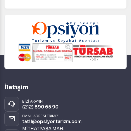
7607
İletişim
BİZİ ARAYIN
(212) 890 65 90
EMAIL ADRESLERIMIZ
tatil@opsiyonturizm.com
MİTHATPAŞA MAH.