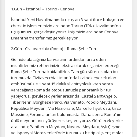
1.Gün – İstanbul – Torino - Cenova
İstanbul Yeni Havalimanında uçuştan 3 saat önce buluşma ve
check-in işlemlerimizin ardından Torino (TRN) Havalimanı’na
uçuşumuzu gerçekleştiriyoruz. İnişimizin ardından Cenova
Limanı’na transferimiz gerçekleşiyor.
2.Gün– Civitavecchia (Roma) | Roma Şehir Turu
Gemide alacağımız kahvaltının ardından arzu eden
misafirlerimiz rehberimizin ekstra olarak organize edeceği
Roma Şehir Turuna katılabilirler. Tam gün sürecek olan bu
turumuzda Civitavecchia Limanı’nda bizi bekleyecek olan
otobüsümüzle 1 saat 15 dakikalık bir yolculuktan sonra
varacağımız Roma’da otobüsümüzle panoramik bir tur
yapıyoruz, görülecek yerler arasında; Castel Sant’Angelo,
Tiber Nehri, Borghese Parkı, Via Veneto, Popolo Meydanı,
Republica Meydanı, Via Nazionale, Marcello Tiyatrosu, Circo
Massimo, Forum alanları bulunmakta. Daha sonra Roma’nın
ünlü meydanlarını yürüyerek keşfediyoruz. Görülecek yerler
arasında; Pantheon Meydanı, Navona Meydanı, Aşk Çeşmesi
ve İspanyol Merdivenleri’nde turumuzu bitirip alışveriş molası