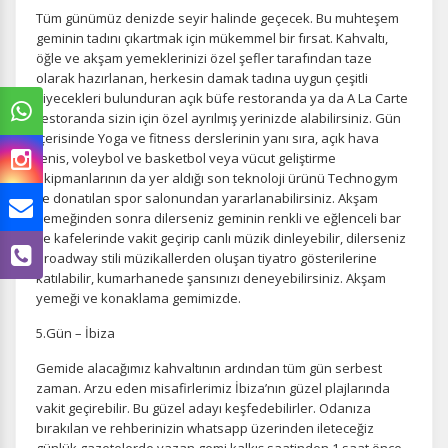
Tüm günümüz denizde seyir halinde geçecek. Bu muhteşem
geminin tadını çıkartmak için mükemmel bir fırsat. Kahvaltı,
öğle ve akşam yemeklerinizi özel şefler tarafından taze
olarak hazırlanan, herkesin damak tadına uygun çeşitli
yiyecekleri bulunduran açık büfe restoranda ya da A La Carte
restoranda sizin için özel ayrılmış yerinizde alabilirsiniz. Gün
içerisinde Yoga ve fitness derslerinin yanı sıra, açık hava
tenis, voleybol ve basketbol veya vücut geliştirme
ekipmanlarının da yer aldığı son teknoloji ürünü Technogym
ile donatılan spor salonundan yararlanabilirsiniz. Akşam
yemeğinden sonra dilerseniz geminin renkli ve eğlenceli bar
ve kafelerinde vakit geçirip canlı müzik dinleyebilir, dilerseniz
Broadway stili müzikallerden oluşan tiyatro gösterilerine
katılabilir, kumarhanede şansınızı deneyebilirsiniz. Akşam
yemeği ve konaklama gemimizde.
5.Gün – İbiza
Gemide alacağımız kahvaltının ardından tüm gün serbest
zaman. Arzu eden misafirlerimiz İbiza’nın güzel plajlarında
vakit geçirebilir. Bu güzel adayı keşfedebilirler. Odanıza
bırakılan ve rehberinizin whatsapp üzerinden ileteceğiz