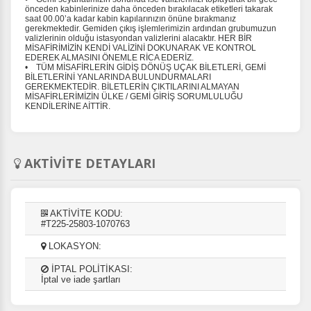
önceden kabinlerinize daha önceden bırakılacak etiketleri takarak
saat 00.00’a kadar kabin kapılarınızın önüne bırakmanız
gerekmektedir. Gemiden çıkış işlemlerimizin ardından grubumuzun
valizlerinin olduğu istasyondan valizlerini alacaktır. HER BİR
MİSAFİRİMİZİN KENDİ VALİZİNİ DOKUNARAK VE KONTROL
EDEREK ALMASINI ÖNEMLE RİCA EDERİZ.
• TÜM MİSAFİRLERİN GİDİŞ DÖNÜŞ UÇAK BİLETLERİ, GEMİ
BİLETLERİNİ YANLARINDA BULUNDURMALARI
GEREKMEKTEDİR. BİLETLERİN ÇIKTILARINI ALMAYAN
MİSAFİRLERİMİZİN ÜLKE / GEMİ GİRİŞ SORUMLULUĞU
KENDİLERİNE AİTTİR.
AKTİVİTE DETAYLARI
AKTİVİTE KODU:
#T225-25803-1070763
LOKASYON:
İPTAL POLİTİKASI:
İptal ve iade şartları