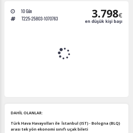
3.798
10 Gün
€
T225-25803-1070763
en düşük kişi başı
DAHİL OLANLAR:
Türk Hava Havayolları ile İstanbul (IST) - Bologna (BLQ)
arası tek yön ekonomi sınıfı uçak bileti