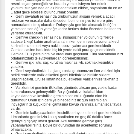
resmi akşam yemeğidir ve burada yemek isteyen her erkek
yolcumuzun yanında en az bir adet takım elbise, bayanların da en az
1 adet gece elbisesi bulundurmak önerilir.
• Gemi seyahati esnasında grubumuzun akşam yemek alacağı
restoran ve masalar daha önceden belirlenmiş ve isimlere göre
numaralandırılmış olacaktır. Dolayısıyla gemide alınacak ilk öğün
yemekten son öğün yemeğe kadar herkes daha önceden belirlenen
yerlerde oturacaktır.
• Gemiye check-in esnasında istisnasız her yolcunun (çiftlerde
sadece 1 kişi) kabin anahtarları alınırken gemi resepsiyonuna kredi
kartını ibraz etmesi veya nakit depozit yatırması gerekmektedir.
Gemide casino haricinde hiç bir yerde nakit para geçmemektedir.
Gemide EUR para birimi ve kredi kartı geçerlidir. Tüm harcamalarınızı
odalarınızdaki televizyonlardan öğrenebilirsiniz.
• Gemiye içki, ütü, saç kurutma makinası vb. sokmak kesinlikle
yasaktır.
• Gemi seyahatimizin başlangıcında grubumuzun tüm valizleri için
belirli renklerde valiz etiketleri gemi biletiniz ile birlikte sizlere
ulaştırılacaktır. Cruise limanında bu etiketleri valizlerinize takmanız
gereklidir.
• Valizlerinizi geminin ilk kalkış gününde akşam geç vakite kadar
kamaralarınıza gelmeyebilir. Bu yoğunluk ve kalabalıktan
kaynaklanan ve kesinlikle geminin sorumluluğunda olan bir
durumdur. Onun için gemiye bineceğiniz ilk gün elzem olan
ihtiyaçlarınızı küçük bir el çantasına koyup yanınıza almanızda fayda
vardır.
• Geminin kalkış saatlerine kesinlikle riayet edilmesi gerekmektedir.
Limanlarda gemimizin kalkış saatinden en geç 60 dakika önce
gemiye giriş yapılması gerekir. Aksi takdirde gemiye giriş
yapamayabilirsiniz. Böyle bir durumdan da acentemiz sorumlu
olmayacaktır.
• Gemi seyahatimizin sonunda ise valizlerinizi toplayarak bir gece