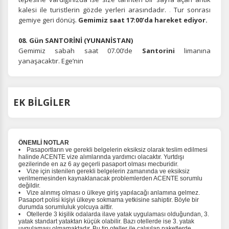
kalesi ile turistlerin gözde yerleri arasındadır.
.
Tur sonrası
gemiye geri dönüş.
Gemimiz saat 17:00’da hareket ediyor.
08. Gün SANTORİNİ (YUNANİSTAN)
Gemimiz sabah saat 07.00’de
Santorini
limanına
ÇEREZ KULLANIM AYARLARINIZ
yanaşacaktır. Ege’nin
Çerez tercihlerinizi
belirleyin
.
Daha fazla bilgi için
KVKK bilgilendirmemizi
,
çerez kullanım
ve
gizlilik koşullarını
inceleyebilirsiniz.
EK BİLGİLER
Zorunlu Çerezler
HER ZAMAN AKTIF
ÖNEMLİ NOTLAR
Oturum yönetimi, güvenlik ve temel site işlevleri için
• Pasaportların ve gerekli belgelerin eksiksiz olarak teslim edilmesi
gereklidir. Bu çerezler olmadan site düzgün çalışmaz ve
halinde ACENTE vize alımlarında yardımcı olacaktır. Yurtdışı
gezilerinde en az 6 ay geçerli pasaport olması mecburidir.
devre dışı bırakılamaz.
• Vize için istenilen gerekli belgelerin zamanında ve eksiksiz
verilmemesinden kaynaklanacak problemlerden ACENTE sorumlu
değildir.
• Vize alınmış olması o ülkeye giriş yapılacağı anlamına gelmez.
Pasaport polisi kişiyi ülkeye sokmama yetkisine sahiptir. Böyle bir
durumda sorumluluk yolcuya aittir.
• Otellerde 3 kişilik odalarda ilave yatak uygulaması olduğundan, 3.
yatak standart yataktan küçük olabilir. Bazı otellerde ise 3. yatak
İstatistik Çerezleri
uygulaması olmamaktadır. Bu tip oteller ile çalışılan paketlerde