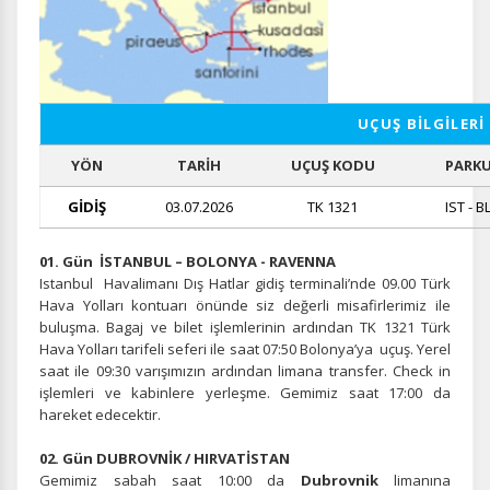
UÇUŞ BİLGİLERİ
YÖN
TARİH
UÇUŞ KODU
PARK
GİDİŞ
03.07.2026
TK 1321
IST - B
01. Gün İSTANBUL – BOLONYA - RAVENNA
Istanbul Havalimanı Dış Hatlar gidiş terminali’nde 09.00 Türk
Hava Yolları kontuarı önünde siz değerli misafirlerimiz ile
buluşma. Bagaj ve bilet işlemlerinin ardından TK 1321 Türk
Hava Yolları tarifeli seferi ile saat 07:50 Bolonya’ya uçuş. Yerel
saat ile 09:30 varışımızın ardından limana transfer. Check in
işlemleri ve kabinlere yerleşme. Gemimiz saat 17:00 da
hareket edecektir.
02. Gün DUBROVNİK / HIRVATİSTAN
Gemimiz sabah saat 10:00 da
Dubrovnik
limanına