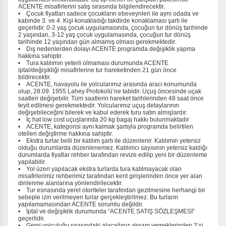
ACENTE misafirlerini satış sırasında bilgilendirecektir.
Ziyaretçilerin siteyi nasıl kullandığını anonim olarak
• Çocuk fiyatları sadece çocukların ebeveynleri ile aynı odada ve
ölçeriz. Hangi sayfaların popüler olduğunu ve
kabinde 3. ve 4. Kişi konakladığı takdirde konaklaması şartı ile
kullanıcıların nerede zorluk yaşadığını anlamamıza
geçerlidir. 0-2 yaş çocuk uygulamasında, çocuğun tur dönüş tarihinde
2 yaşından, 3-12 yaş çocuk uygulamasında, çocuğun tur dönüş
yardımcı olur.
tarihinde 12 yaşından gün almamış olması gerekmektedir.
• Dış nedenlerden dolayı ACENTE programda değişiklik yapma
hakkına sahiptir.
• Tura katılımın yeterli olmaması durumunda ACENTE
iptal/değişikliği misafirlerine tur hareketinden 21 gün önce
bildirecektir.
• ACENTE, havayolu ile yolcularımız arasında aracı konumunda
olup, 28.09. 1955 Lahey Protokolü’ne tabidir. Uçuş öncesinde uçak
Pazarlama Çerezleri
saatleri değişebilir. Tüm saatlerin hareket tarihlerinden 48 saat önce
teyit edilmesi gerekmektedir. Yolcularımız uçuş detaylarının
Size ve ilgi alanlarınıza uygun reklamlar göstermek için
değişebileceğini bilerek ve kabul ederek turu satın almışlardır.
kullanılır. Kapatırsanız reklamları görmeye devam
• İç hat low cost uçuşlarında 20 kg bagaj hakkı bulunmaktadır
edersiniz, ancak daha az alakalı olabilirler.
• ACENTE, kategorisi aynı kalmak şartıyla programda belirtilen
otelleri değiştirme hakkına sahiptir.
• Ekstra turlar belli bir katılım şartı ile düzenlenir. Katılımın yetersiz
olduğu durumlarda düzenlenemez. Katılımcı sayısının yetersiz kaldığı
durumlarda fiyatlar rehber tarafından revize edilip yeni bir düzenleme
yapılabilir.
• Yol üzeri yapılacak ekstra turlarda tura katılmayacak olan
misafirlerimiz rehberimiz tarafından kent girişlerinden önce yer alan
dinlenme alanlarına yönlendirilecektir.
• Tur esnasında yerel otoriteler tarafından gezilmesine herhangi bir
Tercihleri Kaydet
sebeple izin verilmeyen turlar gerçekleştirilmez. Bu turların
yapılamamasından ACENTE sorumlu değildir.
• İptal ve değişiklik durumunda “ACENTE SATIŞ SÖZLEŞMESİ”
geçerlidir.
• Gemi yolculuğu sırasındaki alacağınız akşam yemeklerinden 2’si