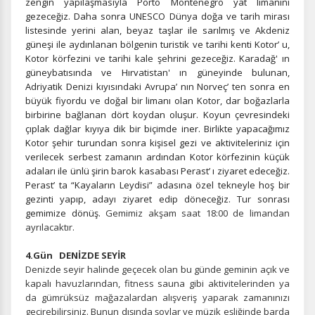
zengin yapılaşmasıyla Porto Montenegro yat limanını
gezeceğiz. Daha sonra UNESCO Dünya doğa ve tarih mirası
listesinde yerini alan, beyaz taşlar ile sarılmış ve Akdeniz
güneşi ile aydınlanan bölgenin turistik ve tarihi kenti Kotor’ u,
Kotor körfezini ve tarihi kale şehrini gezeceğiz. Karadağ' ın
güneybatısında ve Hırvatistan' ın güneyinde bulunan,
Adriyatik Denizi kıyısındaki Avrupa’ nın Norveç’ ten sonra en
büyük fiyordu ve doğal bir limanı olan Kotor, dar boğazlarla
birbirine bağlanan dört koydan oluşur. Koyun çevresindeki
çıplak dağlar kıyıya dik bir biçimde iner. Birlikte yapacağımız
Kotor şehir turundan sonra kişisel gezi ve aktiviteleriniz için
verilecek serbest zamanın ardından Kotor körfezinin küçük
adaları ile ünlü şirin barok kasabası Perast’ ı ziyaret edeceğiz.
Perast’ ta “Kayaların Leydisi” adasına özel tekneyle hoş bir
gezinti yapıp, adayı ziyaret edip döneceğiz. Tur sonrası
gemimize dönüş.
Gemimiz akşam saat 18:00 de limandan
ayrılacaktır.
4.Gün DENİZDE SEYİR
Denizde seyir halinde geçecek olan bu günde geminin açık ve
kapalı havuzlarından, fitness sauna gibi aktivitelerinden ya
da gümrüksüz mağazalardan alışveriş yaparak zamanınızı
geçirebilirsiniz. Bunun dışında şovlar ve müzik eşliğinde barda