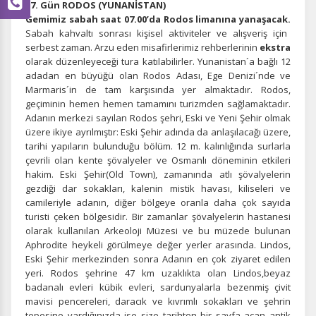
07. Gün RODOS (YUNANİSTAN)
Gemimiz sabah saat 07.00’da Rodos limanına yanaşacak.
Sabah kahvaltı sonrası kişisel aktiviteler ve alışveriş için
serbest zaman. Arzu eden misafirlerimiz rehberlerinin
ekstra
olarak düzenleyeceği tura katılabilirler. Yunanistan´a bağlı 12
adadan en büyüğü olan Rodos Adası, Ege Denizi´nde ve
Marmaris´in de tam karşısında yer almaktadır. Rodos,
geçiminin hemen hemen tamamını turizmden sağlamaktadır.
Adanın merkezi sayılan Rodos şehri, Eski ve Yeni Şehir olmak
üzere ikiye ayrılmıştır: Eski Şehir adında da anlaşılacağı üzere,
tarihi yapıların bulunduğu bölüm. 12 m. kalınlığında surlarla
çevrili olan kente şövalyeler ve Osmanlı döneminin etkileri
hakim. Eski Şehir(Old Town), zamanında atlı şövalyelerin
gezdiği dar sokakları, kalenin mistik havası, kiliseleri ve
camileriyle adanın, diğer bölgeye oranla daha çok sayıda
turisti çeken bölgesidir. Bir zamanlar şövalyelerin hastanesi
olarak kullanılan Arkeoloji Müzesi ve bu müzede bulunan
Aphrodite heykeli görülmeye değer yerler arasında. Lindos,
Eski Şehir merkezinden sonra Adanın en çok ziyaret edilen
yeri. Rodos şehrine 47 km uzaklıkta olan Lindos,beyaz
badanalı evleri kübik evleri, sardunyalarla bezenmiş çivit
mavisi pencereleri, daracık ve kıvrımlı sokakları ve şehrin
tepesine vardığınızda ise size tarihten bir sayfa açan antik