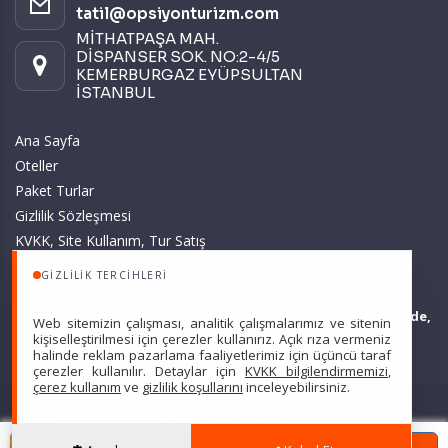
tatil@opsiyonturizm.com
MİTHATPAŞA MAH.
DİSPANSER SOK. NO:2-4/5
KEMERBURGAZ EYÜPSULTAN
İSTANBUL
Ana Sayfa
Oteller
Paket Turlar
Gizlilik Sözleşmesi
KVKK, Site Kullanım, Tur Satış
ve Üyelik Sözleşmesi
GIZLILIK TERCIHLERI
Sitemizde anılan tüm fiyatlar, geçerli kartlar ile tek ödemede,
Web sitemizin çalışması, analitik çalışmalarımız ve sitenin
en ucuz başlangıç fiyatlardır ve yeterli kontenjan olması
kişiselleştirilmesi için çerezler kullanırız. Açık rıza vermeniz
halinde reklam pazarlama faaliyetlerimiz için üçüncü taraf
durumunda geçerlidir.
çerezler kullanılır. Detaylar için
KVKK bilgilendirmemizi
,
çerez kullanım
ve
gizlilik koşullarını
inceleyebilirsiniz.
Scarpe Turizm Seyahat Acentası Türsab: 7607 •
Hizmet Sözleşmesi
•