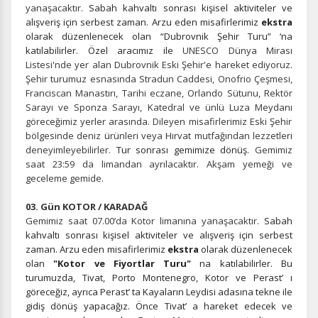
yanaşacaktır.
Sabah kahvaltı sonrası kişisel aktiviteler ve
alışveriş için serbest zaman. Arzu eden misafirlerimiz
ekstra
olarak düzenlenecek olan “Dubrovnik Şehir Turu” ‘na
katılabilirler. Özel aracımız ile
UNESCO Dünya Mirası
Listesi'nde yer alan Dubrovnik Eski Şehir'e hareket ediyoruz.
Şehir turumuz esnasında
Stradun Caddesi
,
Onofrio Çeşmesi
,
Franciscan Manastırı
, Tarihi eczane,
Orlando Sütunu, Rektör
Sarayı ve Sponza Sarayı
,
Katedral ve ünlü Luza Meydanı
göreceğimiz yerler arasında. Dileyen misafirlerimiz Eski Şehir
bölgesinde deniz ürünleri veya Hırvat mutfağından lezzetleri
deneyimleyebilirler.
Tur sonrası gemimize dönüş.
Gemimiz
saat 23:59 da limandan ayrılacaktır. Akşam yemeği ve
geceleme gemide.
03. Gün KOTOR / KARADAĞ
Gemimiz saat 07.00’da Kotor limanına yanaşacaktır.
Sabah
kahvaltı sonrası kişisel aktiviteler ve alışveriş için serbest
zaman. Arzu eden misafirlerimiz
ekstra
olarak düzenlenecek
olan
"Kotor ve Fiyortlar Turu"
na katılabilirler. Bu
turumuzda, Tivat, Porto Montenegro, Kotor ve Perast’ ı
göreceğiz, ayrıca Perast’ ta Kayaların Leydisi adasına tekne ile
gidiş dönüş yapacağız. Önce Tivat’ a hareket edecek ve