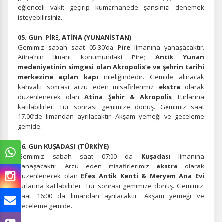
eğlenceli vakit geçirip kumarhanede şansınızı denemek
isteyebilirsiniz.
05. Gün PİRE, ATİNA (YUNANİSTAN)
Gemimiz sabah saat
05.30’da
Pire
limanına yanaşacaktır.
Atina’nın limanı konumundaki Pire;
Antik Yunan
medeniyetinin simgesi olan Akropolis’e ve şehrin tarihi
merkezine açılan kapı
niteliğindedir. Gemide alınacak
kahvaltı sonrası arzu eden misafirlerimiz
ekstra
olarak
düzenlenecek olan
Atina Şehir & Akropolis
Turlarına
katılabilirler. Tur sonrası gemimize dönüş. Gemimiz saat
17.00’de limandan ayrılacaktır. Akşam yemeği ve geceleme
gemide.
06. Gün KUŞADASI (TÜRKİYE)
Gemimiz sabah saat 07:00 da
Kuşadası
limanına
yanaşacaktır. Arzu eden misafirlerimiz
ekstra
olarak
düzenlenecek olan
Efes Antik Kenti & Meryem Ana Evi
turlarına katılabilirler. Tur sonrası gemimize dönüş. Gemimiz
saat 16:00 da limandan ayrılacaktır. Akşam yemeği ve
geceleme gemide.