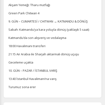
Akşam Yemeği: Tharu mutfağı
Green Park Chitwan 4
9. GÜN – CUMARTESİ / CHITWAN → KATMANDU & DÖNÜŞ
Tercihleri Kaydet
Sabah: Katmandu’ya kara yoluyla dönüş (yaklaşık 5 saat)
Katmandu’da son alışveriş ve vedalaşma
18:00 Havalimanı transferi
21:15 Air Arabia ile Sharjah aktarmalı dönüş uçuşu
Geceleme uçakta
10. GÜN – PAZAR / İSTANBUL VARIŞ
13:40 İstanbul Havalimanı’na varış
Turumuz sona erer