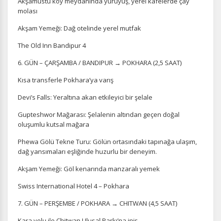
Akşamüstü köy meydanında yürüyüş, yerel kafelerde çay
molası
Akşam Yemeği: Dağ otelinde yerel mutfak
The Old Inn Bandipur 4
6. GÜN – ÇARŞAMBA / BANDIPUR → POKHARA (2,5 SAAT)
Kısa transferle Pokhara’ya varış
Devi’s Falls: Yeraltına akan etkileyici bir şelale
Gupteshwor Mağarası: Şelalenin altından geçen doğal
oluşumlu kutsal mağara
Phewa Gölü Tekne Turu: Gölün ortasındaki tapınağa ulaşım,
ÇEREZ KULLANIM AYARLARINIZ
dağ yansımaları eşliğinde huzurlu bir deneyim.
Çerez tercihlerinizi
belirleyin
.
Akşam Yemeği: Göl kenarında manzaralı yemek
Daha fazla bilgi için
KVKK bilgilendirmemizi
,
çerez kullanım
ve
gizlilik koşullarını
inceleyebilirsiniz.
Swiss International Hotel 4 – Pokhara
7. GÜN – PERŞEMBE / POKHARA → CHITWAN (4,5 SAAT)
Zorunlu Çerezler
HER ZAMAN AKTIF
Kara yolu ile Chitwan Ulusal Parkı’na iniş