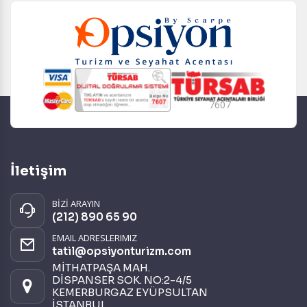
7607
İletişim
BİZİ ARAYIN
(212) 890 65 90
EMAIL ADRESLERIMIZ
tatil@opsiyonturizm.com
MİTHATPAŞA MAH.
DİSPANSER SOK. NO:2-4/5
KEMERBURGAZ EYÜPSULTAN
İSTANBUL