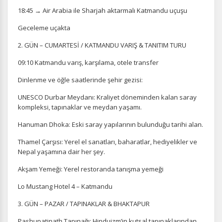
18:45 → Air Arabia ile Sharjah aktarmalı Katmandu uçuşu
Geceleme uçakta
2. GÜN – CUMARTESİ / KATMANDU VARIŞ & TANITIM TURU
09:10 Katmandu varış, karşılama, otele transfer
Dinlenme ve öğle saatlerinde şehir gezisi:
UNESCO Durbar Meydanı: Kraliyet döneminden kalan saray
kompleksi, tapınaklar ve meydan yaşamı.
Hanuman Dhoka: Eski saray yapılarının bulunduğu tarihi alan.
Thamel Çarşısı: Yerel el sanatları, baharatlar, hediyelikler ve
Nepal yaşamına dair her şey.
Akşam Yemeği: Yerel restoranda tanışma yemeği
Lo Mustang Hotel 4 – Katmandu
3. GÜN – PAZAR / TAPINAKLAR & BHAKTAPUR
Pashupatinath Tapınağı: Hinduizm’in kutsal tapınaklarından