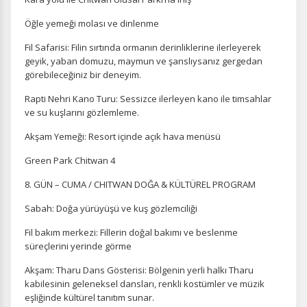
Oturum yönetimi, güvenlik ve temel site işlevleri için
Öğle yemeği molası ve dinlenme
gereklidir. Bu çerezler olmadan site düzgün çalışmaz ve
devre dışı bırakılamaz.
Fil Safarisi: Filin sırtında ormanın derinliklerine ilerleyerek
geyik, yaban domuzu, maymun ve şanslıysanız gergedan
görebileceğiniz bir deneyim.
Rapti Nehri Kano Turu: Sessizce ilerleyen kano ile timsahlar
ve su kuşlarını gözlemleme.
İstatistik Çerezleri
Ziyaretçilerin siteyi nasıl kullandığını anonim olarak
Akşam Yemeği: Resort içinde açık hava menüsü
ölçeriz. Hangi sayfaların popüler olduğunu ve
kullanıcıların nerede zorluk yaşadığını anlamamıza
Green Park Chitwan 4
yardımcı olur.
8. GÜN – CUMA / CHITWAN DOĞA & KÜLTÜREL PROGRAM
Sabah: Doğa yürüyüşü ve kuş gözlemciliği
Fil bakım merkezi: Fillerin doğal bakımı ve beslenme
süreçlerini yerinde görme
Pazarlama Çerezleri
Size ve ilgi alanlarınıza uygun reklamlar göstermek için
Akşam: Tharu Dans Gösterisi: Bölgenin yerli halkı Tharu
kullanılır. Kapatırsanız reklamları görmeye devam
kabilesinin geleneksel dansları, renkli kostümler ve müzik
edersiniz, ancak daha az alakalı olabilirler.
eşliğinde kültürel tanıtım sunar.