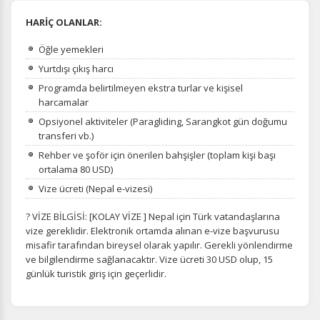
HARİÇ OLANLAR:
Öğle yemekleri
Yurtdışı çıkış harcı
Programda belirtilmeyen ekstra turlar ve kişisel
harcamalar
Opsiyonel aktiviteler (Paragliding, Sarangkot gün doğumu
transferi vb.)
Rehber ve şoför için önerilen bahşişler (toplam kişi başı
ortalama 80 USD)
Vize ücreti (Nepal e-vizesi)
? VİZE BİLGİSİ: [KOLAY VİZE ] Nepal için Türk vatandaşlarına
vize gereklidir. Elektronik ortamda alınan e-vize başvurusu
misafir tarafından bireysel olarak yapılır. Gerekli yönlendirme
ve bilgilendirme sağlanacaktır. Vize ücreti 30 USD olup, 15
günlük turistik giriş için geçerlidir.