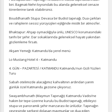
biri. Bagmati Nehri kıyısındaki bu alanda geleneksel cenaze
törenlerine tanık olabilirsiniz.
Bouddhanath Stupa: Devasa bir Budist tapınağı. Dua çarkları
ve rahiplerin sessiz yürüyüşleri eşliğinde mistik bir atmosfer.
Bhaktapur: Ahşap oymacılığıyla ünlü, UNESCO korumasındaki
tarihi bir şehir. Dar sokaklarında geleneksel hayatı yakından
gözlemleme fırsatı.
Akşam Yemeği: Katmandu’da yerel menü
Lo Mustang Hotel 4 – Katmandu
4. GÜN – PAZARTESİ / KATMANDU Katmandu'nun Gizli Yüzleri
Turu
Sabah otelimizde alacağımız kahvaltının ardından yarım
günlük özel Katmandu gezisine çıkıyoruz.
Swayambhunath (Maymun Tapınağı): Katmandu Vadisi’ne
hakim bir tepe üzerine kurulu bu Budist tapınağı, etkileyici
stupa ve panoramik şehir manzarası ile ünlüdür. Tapınağın
çevresinde serbest dolaşan maymunlar ve dua eden