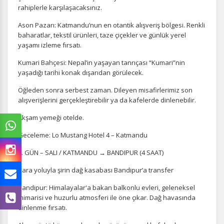
rahiplerle karşılaşacaksınız.
Ason Pazarı: Katmandu’nun en otantik alışveriş bölgesi. Renkli
baharatlar, tekstil ürünleri, taze çiçekler ve günlük yerel
yaşamı izleme fırsatı.
Kumari Bahçesi: Nepal’in yaşayan tanrıçası “Kumari”nin
yaşadığı tarihi konak dışarıdan görülecek.
Öğleden sonra serbest zaman. Dileyen misafirlerimiz son
alışverişlerini gerçekleştirebilir ya da kafelerde dinlenebilir.
Akşam yemeği otelde.
Geceleme: Lo Mustang Hotel 4 – Katmandu
5. GÜN – SALI / KATMANDU → BANDIPUR (4 SAAT)
Kara yoluyla şirin dağ kasabası Bandipur’a transfer
Bandipur: Himalayalar'a bakan balkonlu evleri, geleneksel
mimarisi ve huzurlu atmosferi ile öne çıkar. Dağ havasında
dinlenme fırsatı.