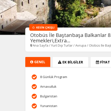
KESİN ÇIKIŞLI
Otobüs İle Baştanbaşa Balkanlar 
Yemekleri,Extra...
Ana Sayfa
/
Yurt Dışı Turlar
/
Avrupa
/
Otobüs Ile Ba
GENEL
EK BİLGİLER
FİYAT
8 Günlük Program
Arnavutluk
Bulgaristan
Yunanistan