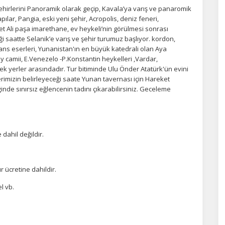
irlerini Panoramik olarak geçip, Kavala’ya varış ve panaromik
pılar, Pangia, eski yeni şehir, Acropolis, deniz feneri,
met Ali paşa imarethane, ev heykeli’nin görülmesi sonrası
i saatte Selanik’e varış ve şehir turumuz başlıyor. kordon,
ans eserleri, Yunanistan'ın en büyük katedrali olan Aya
 camii, E.Venezelo -P.Konstantin heykelleri ,Vardar,
ek yerler arasındadır. Tur bitiminde Ulu Önder Atatürk'ün evini
rimizin belirleyeceği saate Yunan tavernası için Hareket
inde sınırsız eğlencenin tadını çıkarabilirsiniz. Geceleme
dahil değildir.
 ücretine dahildir.
l vb.