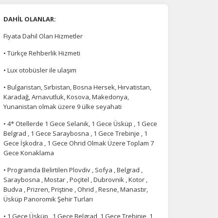
DAHİL OLANLAR:
Fiyata Dahil Olan Hizmetler
• Türkçe Rehberlik Hizmeti
• Lux otobüsler ile ulaşım
• Bulgaristan, Sırbistan, Bosna Hersek, Hırvatistan,
Karadağ, Arnavutluk, Kosova, Makedonya,
Yunanistan olmak üzere 9 ülke seyahati
• 4* Otellerde 1 Gece Selanik, 1 Gece Üsküp , 1 Gece
Belgrad , 1 Gece Saraybosna , 1 Gece Trebinje , 1
Gece İşkodra , 1 Gece Ohrid Olmak Üzere Toplam 7
Gece Konaklama
• Programda Belirtilen Plovdiv , Sofya , Belgrad ,
Saraybosna , Mostar , Poçitel , Dubrovnik , Kotor ,
Budva , Prizren, Priştine , Ohrid , Resne, Manastır,
Üsküp Panoromik Şehir Turları
• 1 Gece Üsküp , 1 Gece Belgrad, 1 Gece Trebinje, 1