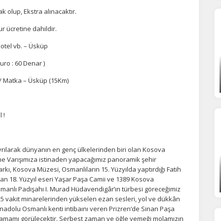
k olup, Ekstra alınacaktır.
r ücretine dahildir.
hotel vb. – Üsküp
uro : 60 Denar )
 / Matka – Üsküp (15Km)
 !
rılarak dünyanın en genç ülkelerinden biri olan Kosova
ine Varışımıza istinaden yapacağımız panoramik şehir
kı, Kosova Müzesi, Osmanlıların 15. Yüzyılda yaptırdığı Fatih
an 18. Yüzyıl eseri Yaşar Paşa Camii ve 1389 Kosova
nlı Padişahı I. Murad Hüdavendigâr’ın türbesi göreceğimiz
e 5 vakit minarelerinden yükselen ezan sesleri, yol ve dükkân
Anadolu Osmanlı kenti intibaını veren Prizren’de Sinan Paşa
 Hamamı görülecektir. Serbest zaman ve öğle yemeği molamızın