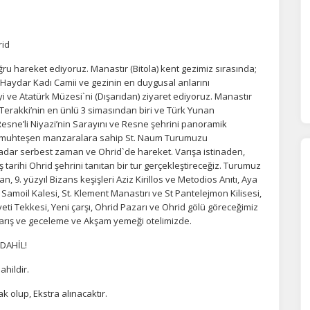
rid
u hareket ediyoruz. Manastır (Bitola) kent gezimiz sırasında;
i, Haydar Kadı Camii ve gezinin en duygusal anlarını
ÇEREZ KULLANIM AYARLARINIZ
 ve Atatürk Müzesi`ni (Dışarıdan) ziyaret ediyoruz. Manastır
 Terakki’nin en ünlü 3 simasından biri ve Türk Yunan
erez tercihlerinizi
belirleyin
.
esne’li Niyazi’nin Sarayını ve Resne şehrini panoramik
e muhteşen manzaralara sahip St. Naum Turumuzu
ze daha kişiselleştirilmiş bir web deneyimi sunmak için bazı bilgileri tarayıcınızda
kadar serbest zaman ve Ohrid`de hareket. Varışa istinaden,
polayabilir, bunları yurt içi ve yurt dışındaki hizmet sağlayıcılarla paylaşabiliriz. Bu
in vermemeyi seçebilirsiniz ancak bu durumda sitemiz umduğumuz gibi çalışmaya
tarihi Ohrid şehrini tanıtan bir tur gerçekleştireceğiz. Turumuz
lir.
Daha fazla bilgi için
KVKK bilgilendirmemizi
,
çerez kullanım
ve
gizlilik koşullarını
an, 9. yüzyıl Bizans keşişleri Aziz Kirillos ve Metodios Anıtı, Aya
celeyebilirsiniz.
amoil Kalesi, St. Klement Manastırı ve St Pantelejmon Kilisesi,
veti Tekkesi, Yeni çarşı, Ohrid Pazarı ve Ohrid gölü göreceğimiz
varış ve geceleme ve Akşam yemeği otelimizde.
orunlu Çerezler
HER ZAMAN AKTIF
 DAHİL!
urum yönetimi, güvenlik ve temel site işlevleri için gereklidir. Bu
ahildir.
rezler olmadan site düzgün çalışmaz ve devre dışı bırakılamaz.
k olup, Ekstra alınacaktır.