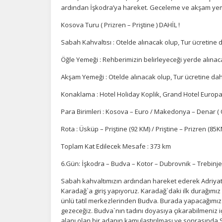
ardından İşkodra’ya hareket. Geceleme ve akşam yeme
Kosova Turu ( Prizren – Priştine ) DAHİL !
Sabah Kahvaltısı : Otelde alınacak olup, Tur ücretine d
Öğle Yemeği : Rehberimizin belirleyeceği yerde alınaca
Akşam Yemeği : Otelde alınacak olup, Tur ücretine dahi
Konaklama : Hotel Holiday Koplik, Grand Hotel Europa
Para Birimleri : Kosova – Euro / Makedonya – Denar ( O
Rota : Üsküp – Priştine (92 KM) / Priştine – Prizren (85
Toplam Kat Edilecek Mesafe : 373 km
6.Gün: İşkodra – Budva – Kotor – Dubrovnik – Trebinje
Sabah kahvaltımızın ardından hareket ederek Adriyatik
Karadağ`a giriş yapıyoruz. Karadağ`daki ilk durağımız 
ünlü tatil merkezlerinden Budva. Burada yapacağımız 
gezeceğiz. Budva`nın tadını doyasıya çıkarabilmeniz 
alanı olan bir adanın kamulaştırılması ve sonrasında S