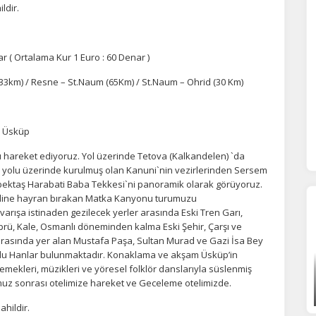
ldir.
statistik Çerezleri
yaretçilerin siteyi nasıl kullandığını anonim olarak ölçeriz. Hangi
yfaların popüler olduğunu ve kullanıcıların nerede zorluk yaşadığını
r ( Ortalama Kur 1 Euro : 60 Denar )
lamamıza yardımcı olur.
(33km) / Resne – St.Naum (65Km) / St.Naum – Ohrid (30 Km)
azarlama Çerezleri
ze ve ilgi alanlarınıza uygun reklamlar göstermek için kullanılır.
– Üsküp
patırsanız reklamları görmeye devam edersiniz, ancak daha az
akalı olabilirler.
 hareket ediyoruz. Yol üzerinde Tetova (Kalkandelen) `da
ek yolu üzerinde kurulmuş olan Kanuni`nin vezirlerinden Sersem
cıbektaş Harabati Baba Tekkesi`ni panoramik olarak görüyoruz.
ndine hayran bırakan Matka Kanyonu turumuzu
varışa istinaden gezilecek yerler arasında Eski Tren Garı,
prü, Kale, Osmanlı döneminden kalma Eski Şehir, Çarşı ve
Tümünü Reddet
Tümünü Kabul Et
Tercihleri Kaydet
 arasında yer alan Mustafa Paşa, Sultan Murad ve Gazi İsa Bey
lu Hanlar bulunmaktadır. Konaklama ve akşam Üsküp’in
emekleri, müzikleri ve yöresel folklör danslarıyla süslenmiş
muz sonrası otelimize hareket ve Geceleme otelimizde.
ahildir.