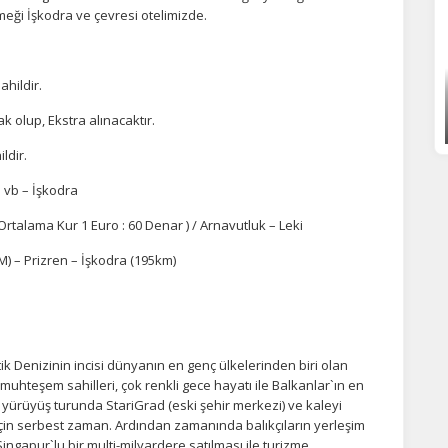
ği İşkodra ve çevresi otelimizde.
ahildir.
k olup, Ekstra alınacaktır.
ldir.
 vb – İşkodra
rtalama Kur 1 Euro : 60 Denar ) / Arnavutluk – Leki
KM) – Prizren – İşkodra (195km)
 Denizinin incisi dünyanın en genç ülkelerinden biri olan
muhteşem sahilleri, çok renkli gece hayatı ile Balkanlar`ın en
yürüyüş turunda StariGrad (eski şehir merkezi) ve kaleyi
için serbest zaman. Ardından zamanında balıkçıların yerleşim
ingapur`lu bir multi-milyardere satılması ile turizme