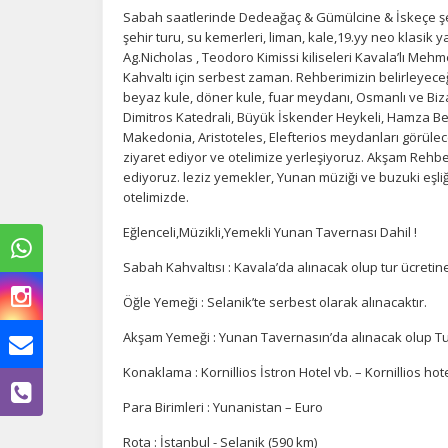
Sabah saatlerinde Dedeağaç & Gümülcine & İskeçe şeh
şehir turu, su kemerleri, liman, kale,19.yy neo klasik ya
Ag.Nicholas , Teodoro Kimissi kiliseleri Kavala’lı Meh
Kahvaltı için serbest zaman. Rehberimizin belirleyeceğ
beyaz kule, döner kule, fuar meydanı, Osmanlı ve Biz
Dimitros Katedrali, Büyük İskender Heykeli, Hamza Bey
Makedonia, Aristoteles, Elefterios meydanları görülec
ziyaret ediyor ve otelimize yerleşiyoruz. Akşam Rehbe
ediyoruz. leziz yemekler, Yunan müziği ve buzuki eşliğ
otelimizde.
Eğlenceli,Müzikli,Yemekli Yunan Tavernası Dahil !
Sabah Kahvaltısı : Kavala’da alınacak olup tur ücretine 
Öğle Yemeği : Selanik’te serbest olarak alınacaktır.
Akşam Yemeği : Yunan Tavernasın’da alınacak olup Tur
Konaklama : Kornillios İstron Hotel vb. – Kornillios hote
Para Birimleri : Yunanistan – Euro
Rota : İstanbul - Selanik (590 km)