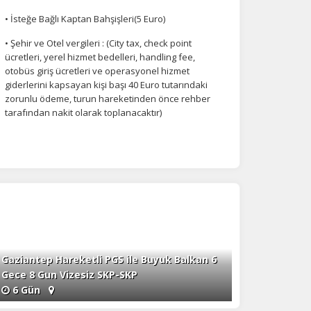
• İsteğe Bağlı Kaptan Bahşişleri(5 Euro)
• Şehir ve Otel vergileri : (City tax, check point
ücretleri, yerel hizmet bedelleri, handling fee,
otobüs giriş ücretleri ve operasyonel hizmet
giderlerini kapsayan kişi başı 40 Euro tutarındaki
zorunlu ödeme, turun hareketinden önce rehber
tarafından nakit olarak toplanacaktır)
Gaziantep Hareketli PGS ile Buyuk Balkan 6
Gece 8 Gun Vizesiz SKP-SKP
6 Gün