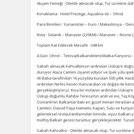
Akşam Yemeği : Otelde alınacak olup, Tur ücretine dahi
İ
Zi
Konaklama : Hotel Prestige, Aqualina vb – Ohrid
sa
Para Birimleri : Yunanistan – Euro / Makedonya – Dena
an
Rota : Selanik – Manastır (220KM) / Manastır – Resne 
Toplam Kat Edilecek Mesafe : 348 km
P
Si
4.Gün: Ohrid – Tetova(Kalkandelen)-Matka Kanyonu 
Ka
al
Sabah alınacak kahvaltımızın ardından Üsküp’e doğru
duruyor Alaca Camiini ziyaret ediyor ve İpek yolu ip
Ali Baba tarafından 16.yüzyılda kurulan 500 yıllık Ha
ardından Nefes kesen manzaraları ve doğası ile ke
gerçekleştiriyoruz. Kısa bir molanın ardından Üsküp’e 
Üsküp doğumlu Rahibe Teresa’nın anıtı ve evi, Taş Kö
Osmanlı’nın Balkanlar’daki en güzel mimari mirasları
Camileri, Davud Paşa Hamamı, Kapan, Sulu ve Kurşun
geleneksel restaurantlarından birinde, eşsiz balkan y
müthiş Balkan gecesi turumuz gerçekleşecektir. Turu
Sabah Kahvaltısı : Otelde alınacak olup, Tur ücretine d