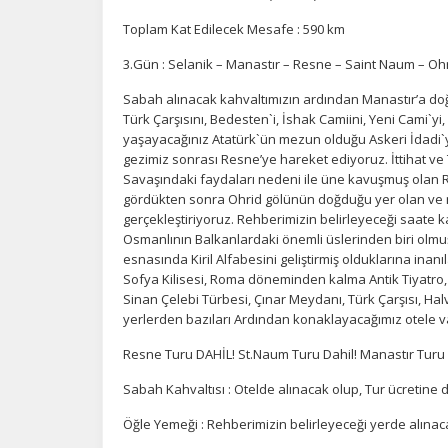
Toplam Kat Edilecek Mesafe : 590 km
3.Gün : Selanik – Manastır – Resne – Saint Naum – Oh
Sabah alınacak kahvaltımızın ardından Manastır’a doğr
Türk Çarşısını, Bedesten`i, İshak Camiini, Yeni Cami`y
yaşayacağınız Atatürk`ün mezun olduğu Askeri İdadi`yi
gezimiz sonrası Resne’ye hareket ediyoruz. İttihat ve
Ç
Savaşındaki faydaları nedeni ile üne kavuşmuş olan R
gördükten sonra Ohrid gölünün doğduğu yer olan v
Si
gerçekleştiriyoruz. Rehberimizin belirleyeceği saate 
de
iz
Osmanlının Balkanlardaki önemli üslerinden biri olmuş 
bi
esnasında Kiril Alfabesini geliştirmiş olduklarına inanıl
in
Sofya Kilisesi, Roma döneminden kalma Antik Tiyatro, S
Sinan Çelebi Türbesi, Çınar Meydanı, Türk Çarşısı, Hal
yerlerden bazıları Ardından konaklayacağımız otele 
Z
Resne Turu DAHİL! St.Naum Turu Dahil! Manastır Turu
Ot
Sabah Kahvaltısı : Otelde alınacak olup, Tur ücretine d
çe
Öğle Yemeği : Rehberimizin belirleyeceği yerde alınaca