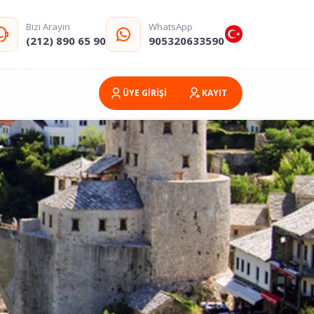
Bizi Arayın
WhatsApp
(212) 890 65 90
905320633590
ÜYE GİRİŞİ
KAYIT