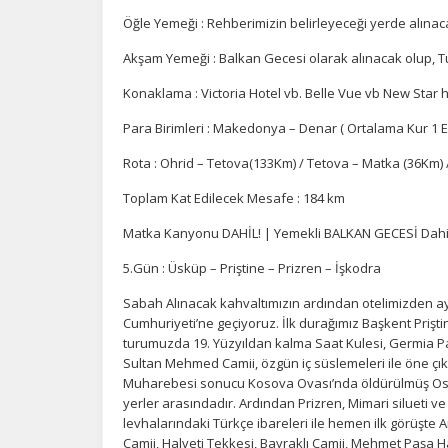
Öğle Yemeği : Rehberimizin belirleyeceği yerde alınaca
Akşam Yemeği : Balkan Gecesi olarak alınacak olup, Tu
Konaklama : Victoria Hotel vb. Belle Vue vb New Star 
Para Birimleri : Makedonya – Denar ( Ortalama Kur 1 E
Rota : Ohrid – Tetova(133Km) / Tetova – Matka (36Km)
Toplam Kat Edilecek Mesafe : 184 km
Matka Kanyonu DAHİL! | Yemekli BALKAN GECESİ Dahil
5.Gün : Üsküp – Priştine – Prizren – İşkodra
Sabah Alınacak kahvaltımızın ardından otelimizden ay
Cumhuriyeti’ne geçiyoruz. İlk durağımız Başkent Prişt
turumuzda 19. Yüzyıldan kalma Saat Kulesi, Germia Par
Sultan Mehmed Camii, özgün iç süslemeleri ile öne çık
Muharebesi sonucu Kosova Ovası’nda öldürülmüş Osma
yerler arasındadır. Ardından Prizren, Mimari silueti v
levhalarındaki Türkçe ibareleri ile hemen ilk görüşte 
Camii, Halveti Tekkesi, Bayraklı Camii, Mehmet Paşa