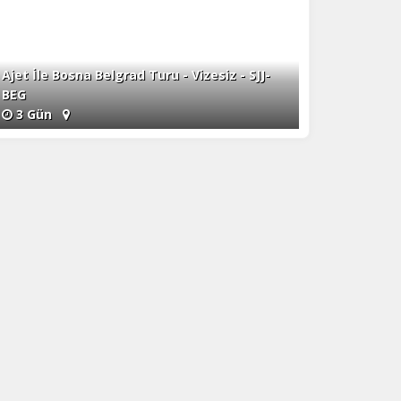
Ajet İle Bosna Belgrad Turu - Vizesiz - SJJ-
BEG
3 Gün