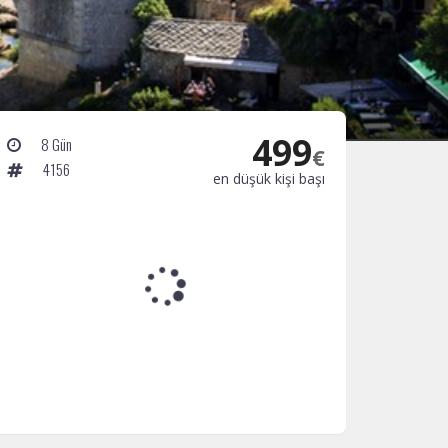
499
8 Gün
€
4156
en düşük kişi başı