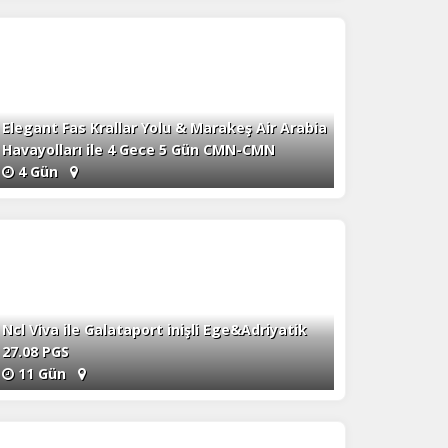
Elegant Fas Krallar Yolu & Marakeş Air Arabia
Havayolları ile 4 Gece 5 Gün CMN-CMN
4 Gün
Ncl Viva ile Galataport inişli Ege&Adriyatik
27.08 PGS
11 Gün