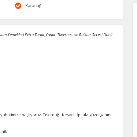
Karadağ
şam Yemekleri,Extra Turlar,Yunan Tavernası ve Balkan Gecesi Dahil
eyahatimize başlıyoruz. Tekirdağ - Keşan - İpsala güzergahını
anik