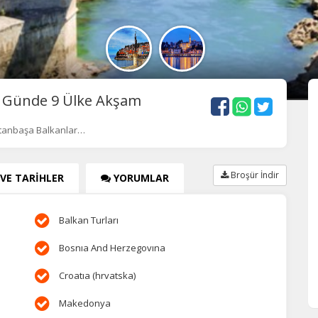
8 Günde 9 Ülke Akşam
ştanbaşa Balkanlar…
Broşür İndir
 VE TARİHLER
YORUMLAR
Balkan Turları
Bosnıa And Herzegovına
Croatıa (hrvatska)
Makedonya