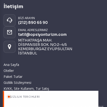
İletişim
BİZİ ARAYIN
(212) 890 65 90
EMAIL ADRESLERIMIZ
tatil@opsiyonturizm.com
MİTHATPAŞA MAH.
DİSPANSER SOK. NO:2-4/5
KEMERBURGAZ EYÜPSULTAN
İSTANBUL
Ana Sayfa
Oteller
Paket Turlar
Gizlilik Sözleşmesi
KVKK, Site Kullanım, Tur Satış
ve Üyelik Sözleşmesi
GIZLILIK TERCIHLERI
Sitemizde anılan tüm fiyatlar, geçerli kartlar ile tek ödemede, en ucuz