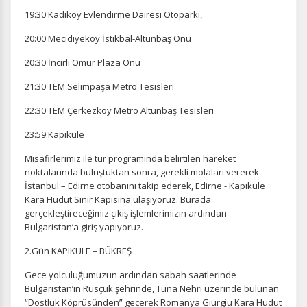
19:30 Kadıköy Evlendirme Dairesi Otoparkı,
20:00 Mecidiyeköy İstikbal-Altunbaş Önü
20:30 İncirli Ömür Plaza Önü
21:30 TEM Selimpaşa Metro Tesisleri
22:30 TEM Çerkezköy Metro Altunbaş Tesisleri
23:59 Kapıkule
Misafirlerimiz ile tur programında belirtilen hareket
noktalarında buluştuktan sonra, gerekli molaları vererek
İstanbul – Edirne otobanını takip ederek, Edirne - Kapıkule
Kara Hudut Sınır Kapısına ulaşıyoruz. Burada
gerçekleştireceğimiz çıkış işlemlerimizin ardından
Bulgaristan’a giriş yapıyoruz.
2.Gün KAPIKULE – BÜKREŞ
Gece yolculuğumuzun ardından sabah saatlerinde
Bulgaristan’ın Rusçuk şehrinde, Tuna Nehri üzerinde bulunan
“Dostluk Köprüsünden” geçerek Romanya Giurgiu Kara Hudut