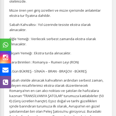
otelimizde.
Müze ören yeri giriş ücretleri ve müze içerisinde anlatımlar
ekstra tur fiyatına dahildir.
Sabah Kahvaltısı : Yol üzerinde tesiste ekstra olarak
alınacaktır.
Öğle Yemeği : Verilecek serbest zamanda ekstra olarak
alınacaktır.
Akşam Yemeği : Ekstra turda alınacaktır.
Para Birimleri : Romanya – Rumen Leyi (RON)
3.Gün BÜKREŞ - SİNAİA – BRAN - BRAŞOV - BÜKREŞ
Sabah otelde alınacak kahvaltının ardından serbest zaman,
dileyen misafirlerimiz ekstra olarak düzenlenecek
Romanya’nın en can alıcı noktası ve şatoları ile hafızalara
kazınan ‘’TRANSİLVANYA ŞATOLAR’’ turumuza katılabilirler (50
€) (Giriş ücretleri hariçtir). Eşsiz doğal ve tarihi güzellikleri
içinde barındıran turumuza ilk olarak, Avrupa’nın en güzel
şatolarından biri olan Peleş Şatosu’nu görüyoruz. Buradaki