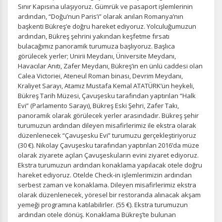
Sınır Kapısına ulaşıyoruz. Gümrük ve pasaport işlemlerinin
ardından, “Doğu’nun Paris’i” olarak anılan Romanya’nın
başkenti Bükreş’e doğru hareket ediyoruz. Yolculuğumuzun
ardından, Bükreş şehrini yakından keşfetme fırsatı
bulacağımız panoramik turumuza başlıyoruz. Başlıca
görülecek yerler; Unirii Meydanı, Üniversite Meydanı,
Havacılar Anıtı, Zafer Meydanı, Bükreş’in en ünlü caddesi olan
Calea Victoriei, Ateneul Roman binası, Devrim Meydanı,
Kraliyet Sarayı, Atamız Mustafa Kemal ATATÜRK’ün heykeli,
Bükreş Tarih Müzesi, Çavuşesku tarafından yaptırılan “Halk
Evi” (Parlamento Sarayı), Bükreş Eski Şehri, Zafer Takı,
panoramik olarak görülecek yerler arasındadır. Bükreş şehir
turumuzun ardından dileyen misafirlerimiz ile ekstra olarak
düzenlenecek “Çavuşesku Evi” turumuzu gerçekleştiriyoruz
(30 €). Nikolay Çavuşesku tarafından yaptırılan 2016’da müze
olarak ziyarete açılan Çavuşeskuların evini ziyaret ediyoruz.
Ekstra turumuzun ardından konaklama yapılacak otele doğru
hareket ediyoruz. Otelde Check-in işlemlerimizin ardından
serbest zaman ve konaklama. Dileyen misafirlerimiz ekstra
olarak düzenlenecek, yöresel bir restoranda alınacak akşam
yemeği programına katılabilirler. (55 €). Ekstra turumuzun
ardından otele dönüş. Konaklama Bükreş’te bulunan