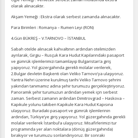
olarak alınacaktır.
İstatistik Çerezleri
Akşam Yemeği : Ekstra olarak serbest zamanda alınacaktır.
Ziyaretçilerin siteyi nasıl kullandığını anonim olarak
Para Birimleri : Romanya – Rumen Leyi (RON)
ölçeriz. Hangi sayfaların popüler olduğunu ve
kullanıcıların nerede zorluk yaşadığını anlamamıza
4.Gün BÜKREŞ – V.TARNOVO – İSTANBUL
yardımcı olur.
Sabah otelde alınacak kahvaltının ardından otelimizden
ayrılarak, Girgiu – Rusçuk Kara Hudut Kapılarındaki pasaport
ve gümrük işlemlerimizi tamamlayıp Bulgaristan’a giriş
yapıyoruz. Yol güzergahında gerekli molalar verilerek,
2.Bulgar devletin Başkenti olan Veliko Tarnovo’ya ulaşıyoruz.
Pazarlama Çerezleri
Yantra Nehri üzerine kurulmuş tarihi Veliko Tarnovo şehrini
Size ve ilgi alanlarınıza uygun reklamlar göstermek için
yakından tanımamız adına şehir turumuzu gerçekleştiriyoruz.
kullanılır. Kapatırsanız reklamları görmeye devam
Panoramik şehir turumuzun ardından yemek için serbest
edersiniz, ancak daha az alakalı olabilirler.
zaman. Serbest zamanın ardından Dimitrovgrad – Haskova –
Kapıkule yolunu takiben Kapıkule Kara Hudut Kapısına
ulaşıyoruz. Buradaki pasaport ve gümrük işlemlerinin
ardından, Türkiye’ye giriş yapıyoruz. Yol güzergahında gerekli
molalar verilerek İstanbul’a ulaşıyoruz. Misafirlerimizi tur
programında yer alan noktalara (dönüş güzergahında)
bırakıyor ve turumuzu sonlandırıyoruz. Bir sonraki