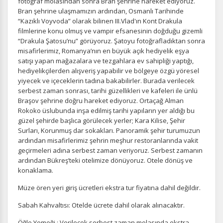
fotoğraf molasından sonra Bran şehrine hareket ediyoruz.
Bran şehrine ulaşmamızın ardından, Osmanlı Tarihinde
“Kazıklı Voyvoda” olarak bilinen III.Vlad'ın Kont Drakula
filmlerine konu olmuş ve vampir efsanesinin doğduğu gizemli
“Drakula Şatosu’nu” görüyoruz. Şatoyu fotoğrafladıktan sonra
misafirlerimiz, Romanya’nın en büyük açık hediyelik eşya
satışı yapan mağazalara ve tezgahlara ev sahipliği yaptığı,
hediyelikçilerden alışveriş yapabilir ve bölgeye özgü yöresel
yiyecek ve içeceklerin tadına bakabilirler. Burada verilecek
ÇEREZ KULLANIM AYARLARINIZ
serbest zaman sonrası, tarihi güzellikleri ve kafeleri ile ünlü
Çerez tercihlerinizi
belirleyin
.
Braşov şehrine doğru hareket ediyoruz. Ortaçağ Alman
Rokoko üslubunda inşa edilmiş tarihi yapıların yer aldığı bu
Daha fazla bilgi için
KVKK bilgilendirmemizi
,
çerez kullanım
ve
güzel şehirde başlıca görülecek yerler; Kara Kilise, Şehir
gizlilik koşullarını
inceleyebilirsiniz.
Surları, Korunmuş dar sokakları. Panoramik şehir turumuzun
ardından misafirlerimiz şehrin meşhur restoranlarında vakit
geçirmeleri adına serbest zaman veriyoruz. Serbest zamanın
ardından Bükreş’teki otelimize dönüyoruz. Otele dönüş ve
Zorunlu Çerezler
HER ZAMAN AKTIF
konaklama.
Oturum yönetimi, güvenlik ve temel site işlevleri için
gereklidir. Bu çerezler olmadan site düzgün çalışmaz ve
Müze ören yeri giriş ücretleri ekstra tur fiyatına dahil değildir.
devre dışı bırakılamaz.
Sabah Kahvaltısı: Otelde ücrete dahil olarak alınacaktır.
Öğle Yemeği : Verilecek serbest zaman molasında ekstra