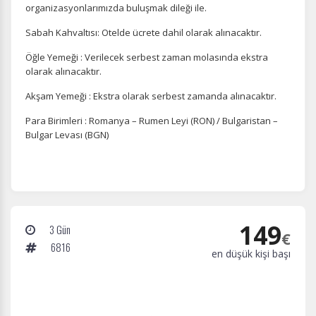
Tercihleri Kaydet
organizasyonlarımızda buluşmak dileği ile.
Sabah Kahvaltısı: Otelde ücrete dahil olarak alınacaktır.
Öğle Yemeği : Verilecek serbest zaman molasında ekstra
olarak alınacaktır.
Akşam Yemeği : Ekstra olarak serbest zamanda alınacaktır.
Para Birimleri : Romanya – Rumen Leyi (RON) / Bulgaristan –
Bulgar Levası (BGN)
149
3 Gün
€
6816
en düşük kişi başı