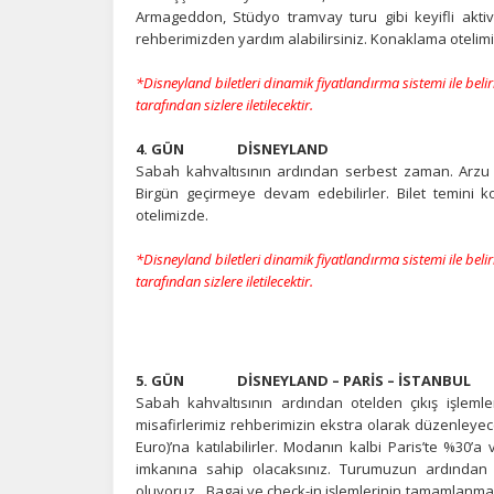
Armageddon, Stüdyo tramvay turu gibi keyifli aktivi
çe
rehberimizden yardım alabilirsiniz. Konaklama otelim
*Disneyland biletleri dinamik fiyatlandırma sistemi ile beli
İ
tarafından sizlere iletilecektir.
Zi
sa
4. GÜN DİSNEYLAND
an
Sabah kahvaltısının ardından serbest zaman. Arzu e
Birgün geçirmeye devam edebilirler. Bilet temini 
otelimizde.
P
*Disneyland biletleri dinamik fiyatlandırma sistemi ile beli
Si
tarafından sizlere iletilecektir.
Ka
al
5. GÜN DİSNEYLAND – PARİS – İSTANBUL
Sabah kahvaltısının ardından otelden çıkış işleml
misafirlerimiz rehberimizin ekstra olarak düzenleye
Euro)’na katılabilirler. Modanın kalbi Paris’te %30
imkanına sahip olacaksınız. Turumuzun ardından re
oluyoruz. Bagaj ve check-in işlemlerinin tamamlanması