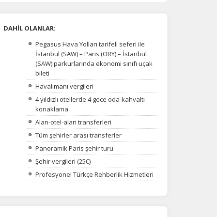
DAHİL OLANLAR:
Pegasus Hava Yolları tarifeli seferi ile
İstanbul (SAW) – Paris (ORY) – İstanbul
(SAW) parkurlarında ekonomi sınıfı uçak
bileti
Havalimanı vergileri
4 yıldızlı otellerde 4 gece oda-kahvaltı
konaklama
Alan-otel-alan transferleri
Tüm şehirler arası transferler
na
Panoramik Paris şehir turu
Şehir vergileri (25€)
Profesyonel Türkçe Rehberlik Hizmetleri