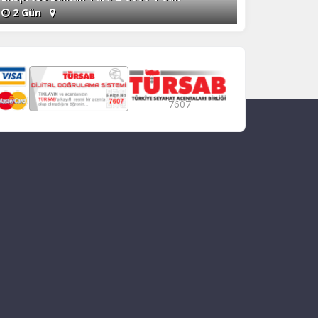
2 Gün
7607