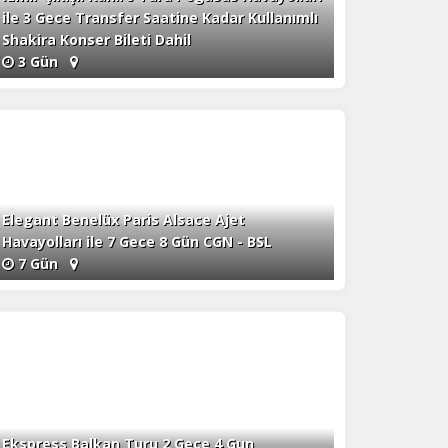
ile 3 Gece Transfer Saatine Kadar Kullanımlı
Shakira Konser Bileti Dahil
3 Gün
Elegant Benelüx Paris Alsace Ajet
Havayolları ile 7 Gece 8 Gün CGN - BSL
7 Gün
Ekspress Balkan Turu 2 Gece 4 Gun