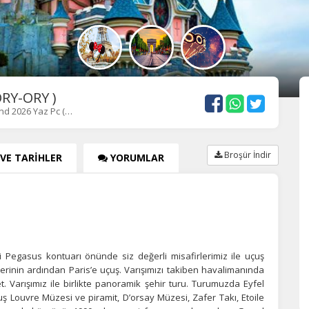
ORY-ORY )
nd 2026 Yaz Pc (…
Broşür İndir
 VE TARİHLER
YORUMLAR
i Pegasus kontuarı önünde siz değerli misafirlerimiz ile uçuş
erinin ardından Paris’e uçuş. Varışımızı takiben havalimanında
. Varışımız ile birlikte panoramik şehir turu. Turumuzda Eyfel
ş Louvre Müzesi ve piramit, D’orsay Müzesi, Zafer Takı, Etoile