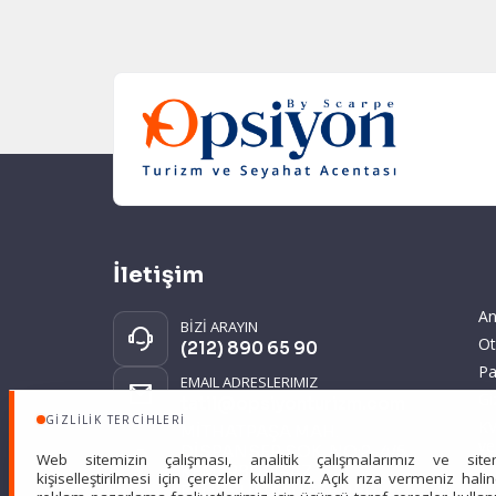
İletişim
An
BİZİ ARAYIN
Ot
(212) 890 65 90
Pa
EMAIL ADRESLERIMIZ
Gi
tatil@opsiyonturizm.com
GIZLILIK TERCIHLERI
KV
MİTHATPAŞA MAH.
ve
DİSPANSER SOK. NO:2-4/5
Web sitemizin çalışması, analitik çalışmalarımız ve site
KEMERBURGAZ
kişiselleştirilmesi için çerezler kullanırız. Açık rıza vermeniz hali
EYÜPSULTAN İSTANBUL