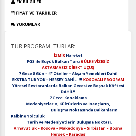
EK BİLGİLER
FİYAT VE TARİHLER
YORUMLAR
TUR PROGRAMI TURLAR:
İZMİR
Hareket
PGS ile Büyük Balkan Turu
6 ÜLKE VİZESİZ
AKTARMASIZ DİREKT UÇUŞ
7 Gece 8 Gün – 4* Oteller – Akşam Yemekleri Dahil
EKSTRA TUR YOK – HERŞEY DAHİL !!!!
KOSOVALI PROGRAM
Yöresel Restoranlarda Balkan Gecesi ve Boşnak Köftesi
DAHİL!!
7 Gece Konaklama
Medeniyetlerin, Kültürlerin ve İnançların,
Buluşma Noktasında Balkanların
Kalbine Yolculuk
Tarih ve Medeniyetlerin Buluşma Noktası
.
Arnavutluk – Kosova – Makedonya – Sırbistan – Bosna
Hersek – Karadağ