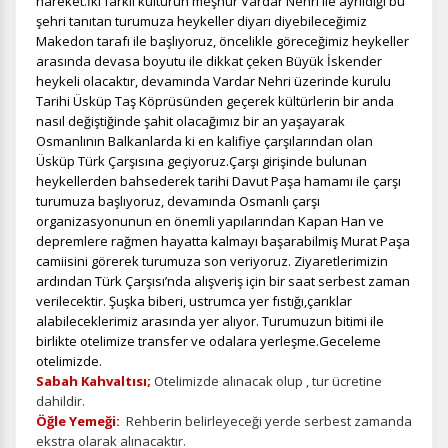
hareket.İki farklı kültürün meşhur Vardar Nehri ile ayrıldığı bu
şehri tanıtan turumuza heykeller diyarı diyebileceğimiz
Makedon tarafı ile başlıyoruz, öncelikle göreceğimiz heykeller
arasında devasa boyutu ile dikkat çeken Büyük İskender
heykeli olacaktır, devamında Vardar Nehri üzerinde kurulu
Tarihi Üsküp Taş Köprüsünden geçerek kültürlerin bir anda
nasıl değiştiğinde şahit olacağımız bir an yaşayarak
Osmanlının Balkanlarda ki en kalifiye çarşılarından olan
Üsküp Türk Çarşısına geçiyoruz.Çarşı girişinde bulunan
heykellerden bahsederek tarihi Davut Paşa hamamı ile çarşı
turumuza başlıyoruz, devamında Osmanlı çarşı
organizasyonunun en önemli yapılarından Kapan Han ve
depremlere rağmen hayatta kalmayı başarabilmiş Murat Paşa
camiisini görerek turumuza son veriyoruz. Ziyaretlerimizin
ardından Türk Çarşısı’nda alışveriş için bir saat serbest zaman
verilecektir. Şuşka biberi, ustrumca yer fıstığı,çarıklar
alabileceklerimiz arasında yer alıyor. Turumuzun bitimi ile
birlikte otelimize transfer ve odalara yerleşme.Geceleme
otelimizde.
Sabah Kahvaltısı;
Otelimizde alınacak olup , tur ücretine
dahildir.
Öğle Yemeği:
Rehberin belirleyeceği yerde serbest zamanda
ekstra olarak alınacaktır.