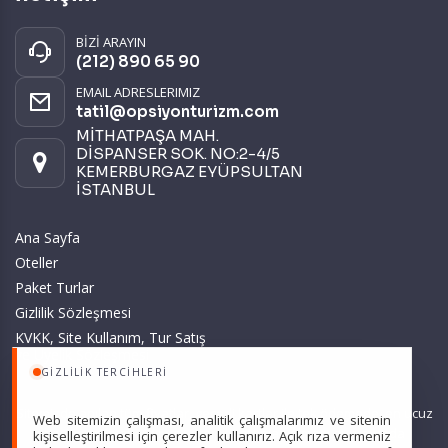
BİZİ ARAYIN
(212) 890 65 90
EMAIL ADRESLERIMIZ
tatil@opsiyonturizm.com
MİTHATPAŞA MAH.
DİSPANSER SOK. NO:2-4/5
KEMERBURGAZ EYÜPSULTAN
İSTANBUL
Ana Sayfa
Oteller
Paket Turlar
Gizlilik Sözleşmesi
KVKK, Site Kullanım, Tur Satış
ve Üyelik Sözleşmesi
GIZLILIK TERCIHLERI
Sitemizde anılan tüm fiyatlar, geçerli kartlar ile tek ödemede, en ucuz
Web sitemizin çalışması, analitik çalışmalarımız ve sitenin
başlangıç fiyatlardır ve yeterli kontenjan olması durumunda
kişiselleştirilmesi için çerezler kullanırız. Açık rıza vermeniz