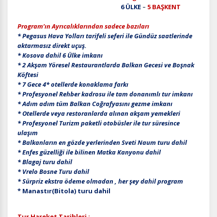
6 ÜLKE
–
5 BAŞKENT
Program’ın Ayrıcalıklarından sadece bazıları
* Pegasus Hava Yolları tarifeli seferi ile Gündüz saatlerinde
aktarmasız direkt uçuş.
* Kosova dahil 6 Ülke imkanı
* 2 Akşam Yöresel Restaurantlarda Balkan Gecesi ve Boşnak
Köftesi
* 7 Gece 4* otellerde konaklama farkı
* Profesyonel Rehber kadrosu ile tam donanımlı tur imkanı
* Adım adım tüm Balkan Coğrafyasını gezme imkanı
* Otellerde veya restoranlarda alınan akşam yemekleri
* Profesyonel Turizm paketli otobüsler ile tur süresince
ulaşım
* Balkanların en gözde yerlerinden Sveti Naum turu dahil
* Enfes güzelliği ile bilinen Matka Kanyonu dahil
* Blagaj turu dahil
* Vrelo Bosne Turu dahil
* Sürpriz ekstra ödeme olmadan , her şey dahil program
* Manastır(Bitola) turu dahil
Tur Hareket Tarihleri :