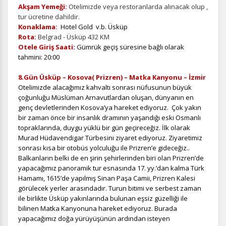
Akşam Yemeği:
Otelimizde veya restoranlarda alınacak olup ,
tur ücretine dahildir.
Konaklama:
Hotel Gold v.b. Üsküp
Rota:
Belgrad - Üsküp 432 KM
Otele Giriş Saati
:
Gümrük geçiş süresine bağlı olarak
tahmini: 20:00
8.Gün Üsküp – Kosova( Prizren) – Matka Kanyonu – İzmir
Otelimizde alacağımız kahvaltı sonrası
nüfusunun büyük
çoğunluğu Müslüman Arnavutlardan oluşan, dünyanın en
genç devletlerinden Kosova’ya hareket ediyoruz. Çok yakın
bir zaman önce bir insanlık dramının yaşandığı eski Osmanlı
topraklarında, duygu yüklü bir gün geçireceğiz. İlk olarak
Murad Hüdavendigar Türbesi
ni ziyaret ediyoruz.
Ziyaretimiz
sonrası
kısa bir otobüs yolculuğu ile Prizren’e gideceğiz..
Balkanların belki de en şirin şehirlerinden biri olan Prizren’de
yapacağımız panoramik tur esnasında 17. yy.’dan kalma Türk
Hamamı, 1615’de yapılmış Sinan Paşa Camii, Prizren Kalesi
görülecek yerler arasındadır. Turun bitimi ve serbest zaman
ile birlikte Üsküp yakınlarında bulunan eşsiz güzelliği ile
bilinen Matka Kanyonuna hareket ediyoruz. Burada
yapacağımız doğa yürüyüşünün ardından isteyen