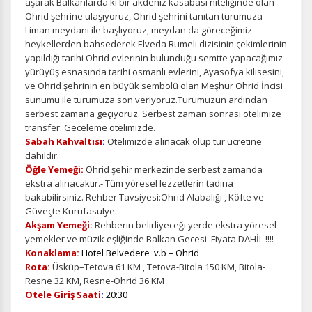
aşarak Balkanlarda ki bir akdeniz kasabası niteliğinde olan
Ohrid şehrine ulaşıyoruz, Ohrid şehrini tanıtan turumuza
Liman meydanı ile başlıyoruz, meydan da göreceğimiz
heykellerden bahsederek Elveda Rumeli dizisinin çekimlerinin
yapıldığı tarihi Ohrid evlerinin bulunduğu semtte yapacağımız
yürüyüş esnasında tarihi osmanlı evlerini, Ayasofya kilisesini,
ve Ohrid şehrinin en büyük sembolü olan Meşhur Ohrid İncisi
sunumu ile turumuza son veriyoruz.Turumuzun ardından
serbest zamana geçiyoruz. Serbest zaman sonrası otelimize
transfer. Geceleme otelimizde.
Sabah Kahvaltısı
:
Otelimizde alınacak olup tur ücretine
dahildir.
Öğle Yemeği:
Ohrid şehir merkezinde serbest zamanda
ekstra alınacaktır.-
Tüm yöresel lezzetlerin tadına
bakabilirsiniz. Rehber Tavsiyesi:Ohrid Alabalığı , Köfte ve
Güveçte Kurufasulye.
Akşam Yemeği:
Rehberin belirliyeceği yerde ekstra yöresel
yemekler ve müzik eşliğinde Balkan Gecesi .Fiyata DAHİL !!!!
Konaklama:
Hotel Belvedere v.b – Ohrid
Rota:
Üsküp–Tetova 61 KM , Tetova-Bitola 150 KM, Bitola-
Resne 32 KM, Resne-Ohrid 36 KM
Otele Giriş Saati
:
20:30