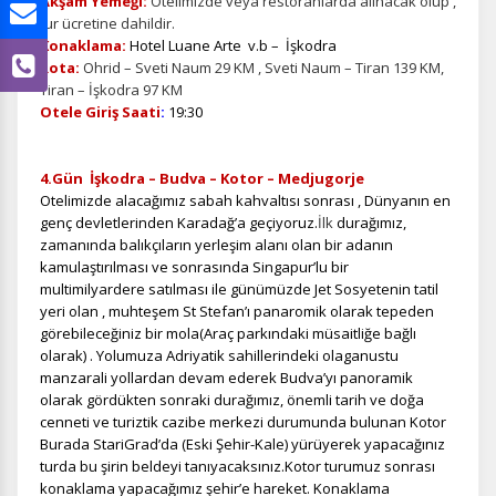
Akşam Yemeği:
Otelimizde veya restoranlarda alınacak olup ,
tur ücretine dahildir.
Konaklama:
Hotel Luane Arte v.b – İşkodra
Rota:
Ohrid – Sveti Naum 29 KM , Sveti Naum – Tiran 139 KM,
Tiran – İşkodra 97 KM
Otele Giriş Saati
:
19:30
4.Gün İşkodra – Budva – Kotor – Medjugorje
Otelimizde alacağımız sabah kahvaltısı sonrası , Dünyanın en
genç devletlerinden Karadağ’a geçiyoruz.
İlk
durağımız,
zamanında balıkçıların yerleşim alanı olan bir adanın
kamulaştırılması ve sonrasında Singapur’lu bir
multimilyardere satılması ile günümüzde Jet Sosyetenin tatil
yeri olan , muhteşem St Stefan’ı panaromik olarak tepeden
görebileceğiniz bir mola(Araç parkındaki müsaitliğe bağlı
olarak) . Yolumuza Adriyatik sahillerindeki olaganustu
manzarali yollardan devam ederek Budva’yı panoramik
olarak gördükten sonraki
durağımız, önemli tarih ve doğa
cenneti ve turiztik cazibe merkezi durumunda bulunan Kotor
Burada StariGrad’da (Eski Şehir-Kale) yürüyerek yapacağınız
turda bu şirin beldeyi tanıyacaksınız.Kotor turumuz sonrası
konaklama yapacağımız şehir’e hareket. Konaklama