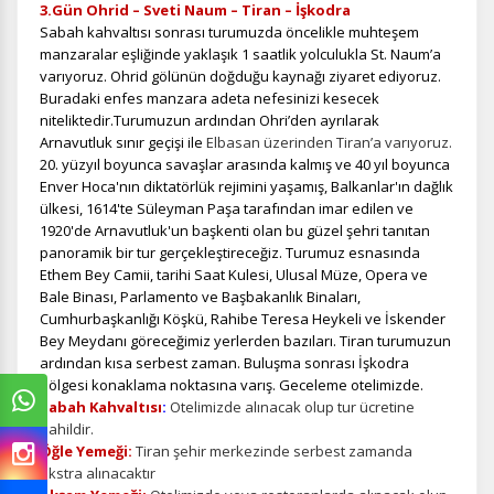
3.Gün Ohrid – Sveti Naum – Tiran – İşkodra
Sabah kahvaltısı sonrası
turumuzda öncelikle muhteşem
manzaralar eşliğinde yaklaşık 1 saatlik yolculukla St. Naum’a
varıyoruz. Ohrid gölünün doğduğu kaynağı ziyaret ediyoruz.
Buradaki enfes manzara adeta nefesinizi kesecek
niteliktedir.
Turumuzun ardından Ohri’den ayrılarak
Arnavutluk sınır geçişi ile
Elbasan üzerinden Tiran’a varıyoruz.
20. yüzyıl boyunca savaşlar arasında kalmış ve 40 yıl boyunca
Enver Hoca'nın diktatörlük rejimini yaşamış, Balkanlar'ın dağlık
ülkesi, 1614'te Süleyman Paşa tarafından imar edilen ve
1920'de Arnavutluk'un başkenti olan bu güzel şehri tanıtan
panoramik bir tur gerçekleştireceğiz. Turumuz esnasında
Ethem Bey Camii, tarihi Saat Kulesi, Ulusal Müze, Opera ve
Bale Binası, Parlamento ve Başbakanlık Binaları,
Cumhurbaşkanlığı Köşkü, Rahibe Teresa Heykeli ve İskender
Bey Meydanı göreceğimiz yerlerden bazıları. Tiran turumuzun
ardından kısa serbest zaman. Buluşma sonrası İşkodra
bölgesi konaklama noktasına varış. Geceleme otelimizde.
Sabah Kahvaltısı
:
Otelimizde alınacak olup tur ücretine
dahildir.
Öğle Yemeği:
Tiran şehir merkezinde serbest zamanda
ekstra alınacaktır