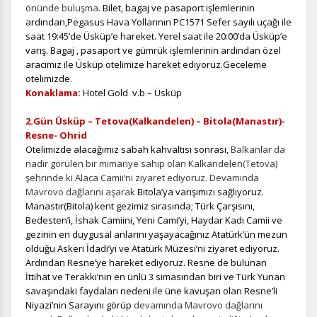
önünde buluşma.
Bilet, bagaj ve pasaport işlemlerinin
ardından,Pegasus Hava Yollarının PC1571 Sefer sayılı uçağı ile
saat 19:45’de Üsküp’e hareket. Yerel saat ile 20:00’da Üsküp’e
varış. Bagaj , pasaport ve gümrük işlemlerinin ardından özel
aracımız ile Üsküp otelimize hareket ediyoruz.Geceleme
otelimizde.
Konaklama:
Hotel Gold v.b – Üsküp
2.Gün Üsküp – Tetova(Kalkandelen) – Bitola(Manastır)-
Resne- Ohrid
Otelimizde alacağımız sabah kahvaltısı sonrası,
Balkanlar da
nadir görülen bir mimariye sahip olan Kalkandelen(Tetova)
şehrinde ki Alaca Camii’ni ziyaret ediyoruz. Devamında
Mavrovo dağlarını aşarak
Bitola’ya varışımızı sağlıyoruz.
Manastır(Bitola) kent gezimiz sırasında; Türk Çarşısını,
Bedesten’i, İshak Camiini, Yeni Cami’yi, Haydar Kadı Camii ve
gezinin en duygusal anlarını yaşayacağınız Atatürk’ün mezun
olduğu Askeri İdadi’yi ve Atatürk Müzesi’ni ziyaret ediyoruz.
Ardından Resne’ye hareket ediyoruz. Resne de bulunan
İttihat ve Terakki’nin en ünlü 3 simasından biri ve Türk Yunan
savaşındaki faydaları nedeni ile üne kavuşan olan Resne’li
Niyazi’nin Sarayını görüp
devamında Mavrovo dağlarını