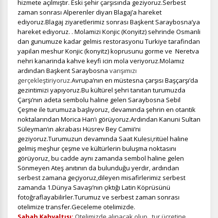
hizmete açılmıştır. Eski şehir çarşısında geziyoruz.Serbest
gizlilik koşullarını
inceleyebilirsiniz.
zaman sonrası Alperenler diyarı Blagaj’a hareket
ediyoruz.Blagaj ziyaretlerimiz sonrası Başkent Saraybosna’ya
hareket ediyoruz. .
Molamizi Konjic (Konyitz) sehrinde Osmanli
Zorunlu Çerezler
dan gunumuze kadar gelmis restorasyonu Turkiye tarafindan
HER ZAMAN AKTIF
yapilan meshur Konjic (konyitz) koprusunu gorme ve Neretva
Oturum yönetimi, güvenlik ve temel site işlevleri için
nehri kanarinda kahve keyfi icin mola veriyoruz.
Molamız
gereklidir. Bu çerezler olmadan site düzgün çalışmaz ve
ardından Başkent Saraybosna
varışımızı
devre dışı bırakılamaz.
gerçekleştiriyoruz.
Avrupa’nın en müstesna çarşısı Başçarşı’da
gezintimizi yapıyoruz.Bu kültürel şehri tanıtan turumuzda
Çarşı’nın adeta sembolu haline gelen Saraybosna Sebil
Çeşme ile turumuza başlıyoruz, devamında şehrin en otantik
noktalarından Morica Han’ı görüyoruz.Ardından Kanuni Sultan
İstatistik Çerezleri
Süleyman’ın akrabası Hüsrev Bey Camii’ni
geziyoruz.Turumuzun devamında Saat Kulesi,ritüel haline
Ziyaretçilerin siteyi nasıl kullandığını anonim olarak
gelmiş meşhur çeşme ve kültürlerin buluşma noktasını
ölçeriz. Hangi sayfaların popüler olduğunu ve
görüyoruz, bu cadde aynı zamanda sembol haline gelen
kullanıcıların nerede zorluk yaşadığını anlamamıza
Sönmeyen Ateş anıtının da bulunduğu yerdir, ardından
yardımcı olur.
serbest zamana geçiyoruz,dileyen misafirlerimiz serbest
zamanda 1.Dünya Savaşı’nın çıktığı Latin Köprüsünü
fotoğraflayabilirler.Turumuz ve serbest zaman sonrası
otelimize transfer.Geceleme otelimizde.
Sabah Kahvaltısı;
Otelimizde alınacak olup , tur ücretine