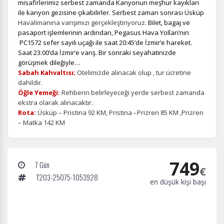
misafirlerimiz serbest zamanda Kanyonun meşhur kayıkları
ile kanyon gezisine çıkabilirler. Serbest zaman sonrası Üsküp
Havalimanına varışımızı gerçekleştiriyoruz.
Bilet, bagaj ve
pasaport işlemlerinin ardından, Pegasus Hava Yolları’nın
PC1572 sefer sayılı uçağı ile saat 20:45’de İzmir’e hareket.
Saat 23:00’da İzmir’e varış. Bir sonraki seyahatinizde
görüşmek dileğiyle…
Sabah Kahvaltısı;
Otelimizde alınacak olup , tur ücretine
dahildir.
Öğle Yemeği:
Rehberin belirleyeceği yerde serbest zamanda
ekstra olarak alınacaktır.
Rota:
Üsküp – Pristina 92 KM, Pristina –Prizren 85 KM ,Prizren
– Matka 142 KM
749
7 Gün
€
T203-25075-1053928
en düşük kişi başı