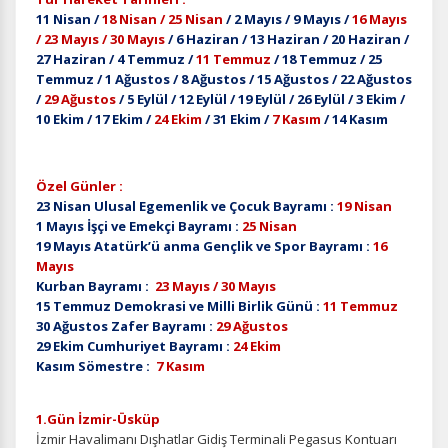
11 Nisan /
18 Nisan / 25 Nisan
/ 2 Mayıs / 9 Mayıs /
16 Mayıs
/ 23 Mayıs / 30 Mayıs
/ 6 Haziran / 13 Haziran / 20 Haziran /
27 Haziran / 4 Temmuz /
11 Temmuz
/ 18 Temmuz / 25
Temmuz / 1 Ağustos / 8 Ağustos / 15 Ağustos / 22 Ağustos
/
29 Ağustos
/ 5 Eylül / 12 Eylül / 19 Eylül / 26 Eylül / 3 Ekim /
10 Ekim / 17 Ekim /
24 Ekim
/ 31 Ekim /
7 Kasım
/ 14 Kasım
Özel Günler :
23 Nisan Ulusal Egemenlik ve Çocuk Bayramı :
19 Nisan
1 Mayıs İşçi ve Emekçi Bayramı :
25 Nisan
19 Mayıs Atatürk’ü anma Gençlik ve Spor Bayramı :
16
Mayıs
Kurban Bayramı :
23 Mayıs / 30 Mayıs
15 Temmuz Demokrasi ve Milli Birlik Günü :
11 Temmuz
30 Ağustos Zafer Bayramı :
29 Ağustos
29 Ekim Cumhuriyet Bayramı :
24 Ekim
Kasım Sömestre :
7 Kasım
1.Gün İzmir-Üsküp
İzmir Havalimanı Dışhatlar Gidiş Terminali Pegasus Kontuarı