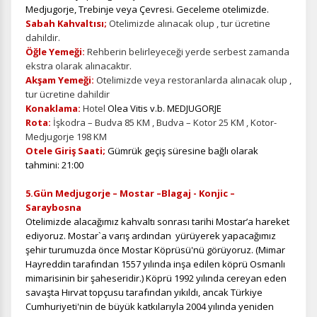
Medjugorje, Trebinje veya Çevresi. Geceleme otelimizde.
Sabah Kahvaltısı;
Otelimizde alınacak olup , tur ücretine
dahildir.
Öğle Yemeği:
Rehberin belirleyeceği yerde serbest zamanda
ekstra olarak alınacaktır.
Akşam Yemeği:
Otelimizde veya restoranlarda alınacak olup ,
tur ücretine dahildir
Konaklama:
Hotel
Olea Vitis v.b. MEDJUGORJE
Rota:
İşkodra – Budva 85 KM , Budva – Kotor 25 KM , Kotor-
Medjugorje 198 KM
Otele Giriş Saati;
Gümrük geçiş süresine bağlı olarak
tahmini: 21:00
5.Gün Medjugorje – Mostar –Blagaj - Konjic –
Saraybosna
Otelimizde alacağımız kahvaltı sonrası tarihi Mostar’a hareket
ediyoruz.
Mostar`a varış ardından yürüyerek yapacağımız
şehir turumuzda önce Mostar Köprüsü'nü görüyoruz. (Mimar
Hayreddin tarafından 1557 yılında inşa edilen köprü Osmanlı
ÇEREZ KULLANIM AYARLARINIZ
mimarisinin bir şaheseridir.) Köprü 1992 yılında cereyan eden
Çerez tercihlerinizi
belirleyin
.
savaşta Hırvat topçusu tarafından yıkıldı, ancak Türkiye
Cumhuriyeti'nin de büyük katkılarıyla 2004 yılında yeniden
Daha fazla bilgi için
KVKK bilgilendirmemizi
,
çerez kullanım
ve