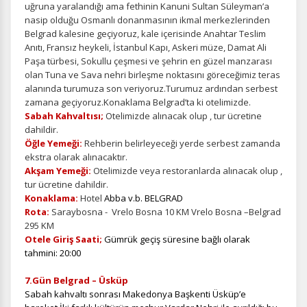
uğruna yaralandığı ama fethinin Kanuni Sultan Süleyman’a
nasip olduğu Osmanlı donanmasının ikmal merkezlerinden
Belgrad kalesine geçiyoruz, kale içerisinde Anahtar Teslim
Anıtı, Fransız heykeli, İstanbul Kapı, Askeri müze, Damat Ali
Paşa türbesi, Sokullu çeşmesi ve şehrin en güzel manzarası
olan Tuna ve Sava nehri birleşme noktasını göreceğimiz teras
alanında turumuza son veriyoruz.Turumuz ardından serbest
zamana geçiyoruz.Konaklama Belgrad’ta ki otelimizde.
Sabah Kahvaltısı;
Otelimizde alınacak olup , tur ücretine
dahildir.
Öğle Yemeği:
Rehberin belirleyeceği yerde serbest zamanda
ekstra olarak alınacaktır.
Akşam Yemeği:
Otelimizde veya restoranlarda alınacak olup ,
tur ücretine dahildir.
Konaklama:
Hotel
Abba v.b. BELGRAD
Rota:
Saraybosna - Vrelo Bosna 10 KM Vrelo Bosna –Belgrad
295 KM
Otele Giriş Saati;
Gümrük geçiş süresine bağlı olarak
tahmini: 20:00
7.Gün Belgrad – Üsküp
Sabah kahvaltı sonrası Makedonya Başkenti Üsküp’e