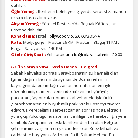
Pazarlama Çerezleri
dahildir.
Size ve ilgi alanlarınıza uygun reklamlar göstermek için
Öğle Yemeği:
Rehberin belirleyeceği yerde serbest zamanda
kullanılır. Kapatırsanız reklamları görmeye devam
ekstra olarak alınacaktır.
edersiniz, ancak daha az alakalı olabilirler.
Akşam Yemeği:
Yöresel Restoran’da Boşnak Köftesi, tur
ücretine dahildir.
Konaklama:
Hotel
Hollywood v.b. SARAYBOSNA
Rota:
Medjugorje – Mostar 26 KM , Mostar – Blagaj 11 KM ,
Blagaj- Saraybosna 140 KM
Otele Giriş Saati;
Yol durumuna bağlı olarak tahmini: 20:00
Tercihleri Kaydet
6.Gün Saraybosna – Vrelo Bosna – Belgrad
Sabah kahvaltısı sonrası Saraybosna’nın su kaynağı olan
Igman dağının kenarinda, içerisinde Bosna nehrinin
kaynağınında bulunduğu, zamanında Tito’nun emriyle
düzenlenmiş olan ve içerisinde mükemmel yürüyüş
parkurları ,faytoncuları ,otantik kahvehaneleriyle ünlü
,Saraybosna’nın en büyük milli parkı Vrelo Bosne’yi ziyaret
ediyoruz.Vereceğimiz serbest zaman sonrasında Belgrad’a
yola çıkış.Yolculuğumuz sonrası canlılığın ve hareketliliğin yeni
sembolü Avrupanın en eski kentlerinden biri olan Belgrad
şehir turumuza şehrin en şık caddesi olan Knez Mihailova
caddesi ile başlıyoruz.Ardından Fatih Sultan Mehmed’in