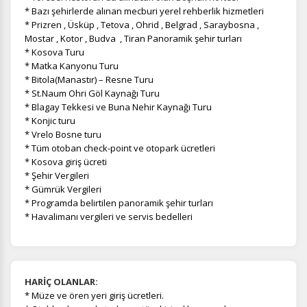
* Bazı şehirlerde alınan mecburi yerel rehberlik hizmetleri
* Prizren , Üsküp , Tetova , Ohrid , Belgrad , Saraybosna ,
Mostar , Kotor , Budva , Tiran Panoramik şehir turları
* Kosova Turu
* Matka Kanyonu Turu
* Bitola(Manastır) – Resne Turu
* St.Naum Ohri Göl Kaynağı Turu
* Blagay Tekkesi ve Buna Nehir Kaynağı Turu
* Konjic turu
* Vrelo Bosne turu
* Tüm otoban check-point ve otopark ücretleri
* Kosova giriş ücreti
* Şehir Vergileri
* Gümrük Vergileri
* Programda belirtilen panoramik şehir turları
* Havalimanı vergileri ve servis bedelleri
HARİÇ OLANLAR:
*
Müze ve ören yeri giriş ücretleri.