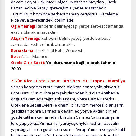
devam ediyor. Eski Nice Bölgesi, Massena Meydanı, Çicek
Pazarı, Adliye Sarayı göreceğimiz yerler arasındadır.
Turumuzun bitiminde serbest zaman veriyoruz. Geceleme
Nice veya çevresindeki otelimizde.
Öğle Yemeği:
Rehberin belirleyeceği yerde serbest zamanda
ekstra olarak alınacaktır.
Akşam Yemeği:
Rehberin belirleyeceği yerde serbest
zamanda ekstra olarak alınacaktır.
Konaklama:
Le Floréal Hotel Vence v.b
Rota:
Nice , Monaco
Otele Giriş Saati;
Yol durumuna bağlı olarak tahmini
20:00
2.Gün Nice - Cote D’azur – Antibes - St. Tropez - Marsilya
Sabah kahvaltımızı otelimizde aldıktan sonra yola çıkıyoruz.
Cote D’azur ’un muhteşem şehirlerinden biri olan Antibes ’e
doğru devam edeceğiz. Eski Limanı, Notre Dame Katedrali,
Çiçeklerle Bezeli Evleri ile önemli bir turizm merkezi olan şehri
gezdikten sonra Cannes ’a devam ediyor ve Akdeniz’in en
gözde tatil mekanlarından biri olan Cannes ’ta kısa bir şehir
turu yapıyoruz. Kırmızı halı yürüyüşleriyle meşhur festivalin
yapıldığı alanı da gördükten sonra, Avrupa’nın en sosyetik tatil
beldelerinden olan St. Tropez ’e hareket ediyoruz. Bundan