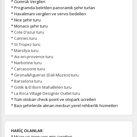
* Gümrük Vergileri
* Programda belirtilen panoramik şehir turları
* Havalimanı vergileri ve servis bedelleri
* Nice şehir turu
* Monaco şehir turu
*
Cote D’azur turu
* Cannes turu
* St Tropez turu
* Marsilya turu
* Aix-en-provence turu
* Narbonne turu
* Carcassone turu
*
Girona&Figueras (Dali Müzesi) turu
*
Barselona turu
* Gotik & El Born Mahalleleri turu
* La Roca Village Designer Outlet turu
* Tüm otoban check-point ve otopark ücretleri
* Bazı şehirlerde alınan mecburi yerel rehberlik hizmetleri
HARİÇ OLANLAR:
*
Müze ve ören yeri giriş ücretleri.