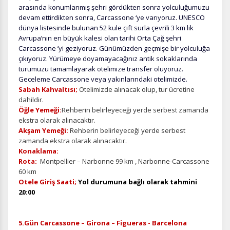
arasında konumlanmış şehri gördükten sonra yolculuğumuzu
devam ettirdikten sonra, Carcassone ‘ye varıyoruz. UNESCO
dünya listesinde bulunan 52 kule çift surla çevrili 3 km lik
Avrupa’nın en büyük kalesi olan tarihi Orta Çağ şehri
Carcassone ’yi geziyoruz. Günümüzden geçmişe bir yolculuğa
çıkıyoruz. Yürümeye doyamayacağınız antik sokaklarında
turumuzu tamamlayarak otelimize transfer oluyoruz.
Geceleme Carcassone veya yakınlarındaki otelimizde.
Sabah Kahvaltısı;
Otelimizde alınacak olup, tur ücretine
dahildir.
Öğle Yemeği:
Rehberin belirleyeceği yerde serbest zamanda
ekstra olarak alınacaktır.
Akşam Yemeği:
Rehberin belirleyeceği yerde serbest
zamanda ekstra olarak alınacaktır.
Konaklama:
Rota:
Montpellier – Narbonne 99 km , Narbonne-Carcassone
60 km
Otele Giriş Saati;
Yol durumuna bağlı olarak tahmini
20:00
ÇEREZ KULLANIM AYARLARINIZ
Çerez tercihlerinizi
belirleyin
.
5.Gün Carcassone – Girona – Figueras - Barcelona