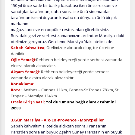
150 yıl önce sade bir balıkçı kasabası iken önce ressam ve
sanatçılar tarafından, daha sonra ise ünlü sinemacılar
tarafından ismini duyuran kasaba da dünyaca ünlü birçok
markanın
mağazalarını ve en popüler restoranları görebilirsiniz.
Buradaki gezi ve serbest zamanımızın ardından Marsilya ‘daki
otelimize geçiyoruz. Geceleme Marsilya ‘daki otelimizde.
Sabah Kahvaltısı;
Otelimizde alınacak olup, tur ücretine
dahildir.
Öğle Yemeği:
Rehberin belirleyeceği yerde serbest zamanda
ekstra olarak alınacaktır.
Akşam Yemeği:
Rehberin belirleyeceği yerde serbest
zamanda ekstra olarak alınacaktır.
Konaklama:
Rota:
Anitbes – Cannes 11 km, Cannes-St Tropez 78 km, St
Tropez – Marsilya 134 km
Otele Giriş Saati;
Yol durumuna bağlı olarak tahmini
20:00
3.Gün Marsilya - Aix-En-Provence - Montpellier
Sabah kahvaltımızı otelde aldıktan sonra, Fransa’nın
Paris’den sonra en büyük 2.şehri Güney Fransa’nın en büyük