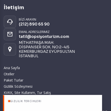
İletişim
BİZİ ARAYIN
(212) 890 65 90
EMAIL ADRESLERIMIZ
tatil@opsiyonturizm.com
MİTHATPAŞA MAH.
DİSPANSER SOK. NO:2-4/5
KEMERBURGAZ EYÜPSULTAN
İSTANBUL
Ana Sayfa
Oteller
Paket Turlar
Gizlilik Sözleşmesi
KVKK, Site Kullanım, Tur Satış
ve Üyelik Sözleşmesi
GIZLILIK TERCIHLERI