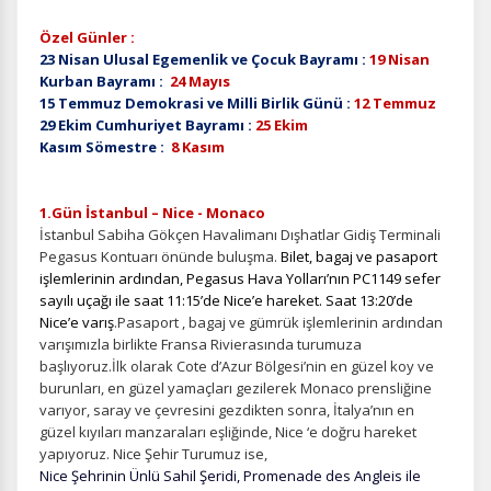
Özel Günler :
23 Nisan Ulusal Egemenlik ve Çocuk Bayramı :
19 Nisan
Kurban Bayramı :
24 Mayıs
15 Temmuz Demokrasi ve Milli Birlik Günü :
12 Temmuz
29 Ekim Cumhuriyet Bayramı :
25 Ekim
Kasım Sömestre :
8 Kasım
1.Gün İstanbul – Nice - Monaco
İstanbul Sabiha Gökçen Havalimanı Dışhatlar Gidiş Terminali
Pegasus Kontuarı önünde buluşma.
Bilet, bagaj ve pasaport
işlemlerinin ardından, Pegasus Hava Yolları’nın PC1149 sefer
sayılı uçağı ile saat 11:15’de Nice’e hareket. Saat 13:20’de
Nice’e varış
.Pasaport , bagaj ve gümrük işlemlerinin ardından
varışımızla birlikte Fransa Rivierasında turumuza
başlıyoruz.İlk olarak Cote d’Azur Bölgesi’nin en güzel koy ve
burunları, en güzel yamaçları gezilerek Monaco prensliğine
varıyor, saray ve çevresini gezdikten sonra, İtalya’nın en
güzel kıyıları manzaraları eşliğinde, Nice ‘e doğru hareket
yapıyoruz. Nice Şehir Turumuz ise,
Nice Şehrinin Ünlü Sahil Şeridi, Promenade des Angleis ile