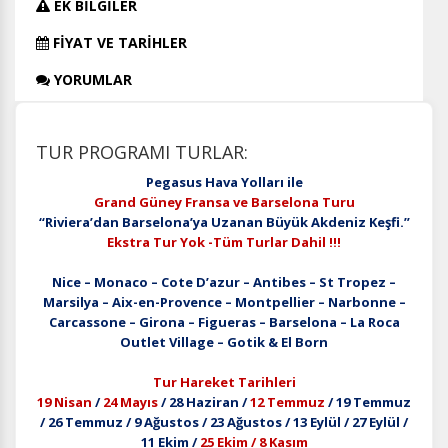
EK BİLGİLER
FİYAT VE TARİHLER
YORUMLAR
TUR PROGRAMI TURLAR:
Pegasus Hava Yolları ile
Grand Güney Fransa ve Barselona Turu
“Riviera’dan Barselona’ya Uzanan Büyük Akdeniz Keşfi.”
Ekstra Tur Yok -Tüm Turlar Dahil !!!
Nice – Monaco – Cote D’azur – Antibes – St Tropez –
Marsilya – Aix-en-Provence – Montpellier – Narbonne –
Carcassone – Girona – Figueras – Barselona – La Roca
Outlet Village – Gotik & El Born
Tur Hareket Tarihleri
19 Nisan
/
24 Mayıs
/ 28 Haziran /
12 Temmuz
/ 19 Temmuz
/ 26 Temmuz / 9 Ağustos / 23 Ağustos / 13 Eylül / 27 Eylül /
11 Ekim /
25 Ekim / 8 Kasım