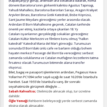
(Kapalıçarşı)'yı görüp, ardından ara sokaklara dalarak, Roma
dönemi Barcelona'sının görkemli kalıntısı Agustus Tapınagı,
Yahudi Mahallesi, Barcelona Baronları Sarayı, Aragon Kraliyet
Arşivleri Binası, Barcelona Gotik Katedrali, Bisbe Köprüsü,
Sant Jaume Meydanı göreceğimiz yerler arasında olacak.
Ardından El Born Mahallesine geçerek, Catalan tarihinde
önemli yer etmiş, kazılarla ortaya çıkarılan 18. Yy
Catalan isyanlarının gerçekleştiği sokakları göreceğimiz
Catalan Kültür Merkezini ve filmlere konu olmuş “halkın
katedrali” Katedral Maria del Mar’ı göreceğiz. Turumuzun
sonunda El Born’daki ünlü cafe ve barların olduğu bohem
hayatın merkezi Passeign del Born’da vereceğimiz serbest
zamanda soluklanma ve Catalan mutfağının lezzetlerini tatma
fırsatınız olacak.Turumuzun bitiminde alana transfer
oluyoruz.
Bilet, bagaj ve pasaport işlemlerinin ardından, Pegasus Hava
Yolları’nın PC1094 sefer sayılı uçağı ile saat 16:20’de İstanbul’a
hareket. Saat 19:55’de İstanbul’a varış. Bir sonraki
seyahatinizde görüşmek dileğiyle …
Sabah Kahvaltısı;
Otelimizde alınacak olup, tur ücretine
dahildir.
Öğle Yemeği:
Rehberin belirleyeceği yerde serbest zamanda
ekstra olarak alınacaktır.