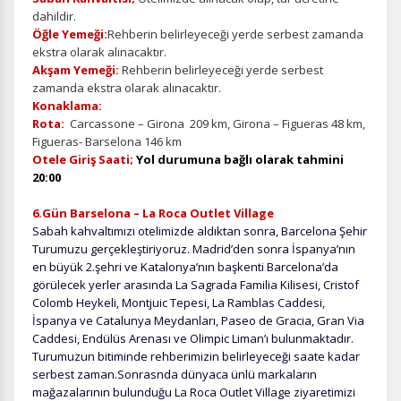
dahildir.
Pazarlama Çerezleri
Öğle Yemeği:
Rehberin belirleyeceği yerde serbest zamanda
Size ve ilgi alanlarınıza uygun reklamlar göstermek için
ekstra olarak alınacaktır.
kullanılır. Kapatırsanız reklamları görmeye devam
Akşam Yemeği:
Rehberin belirleyeceği yerde serbest
edersiniz, ancak daha az alakalı olabilirler.
zamanda ekstra olarak alınacaktır.
Konaklama:
Rota:
Carcassone – Girona 209 km, Girona – Figueras 48 km,
Figueras- Barselona 146 km
Otele Giriş Saati;
Yol durumuna bağlı olarak tahmini
20:00
Tercihleri Kaydet
6.Gün Barselona – La Roca Outlet Village
Sabah kahvaltımızı otelimizde aldıktan sonra, Barcelona Şehir
Turumuzu gerçekleştiriyoruz. Madrid’den sonra İspanya’nın
en büyük 2.şehri ve Katalonya’nın başkenti Barcelona’da
görülecek yerler arasında La Sagrada Familia Kilisesi, Cristof
Colomb Heykeli, Montjuic Tepesi, La Ramblas Caddesi,
İspanya ve Catalunya Meydanları, Paseo de Gracia, Gran Via
Caddesi, Endülüs Arenası ve Olimpic Liman’ı bulunmaktadır.
Turumuzun bitiminde rehberimizin belirleyeceği saate kadar
serbest zaman.Sonrasnda dünyaca ünlü markaların
mağazalarının bulunduğu La Roca Outlet Village ziyaretimizi