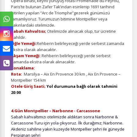
Opera Binası, keyifli yürüyüş rotası Promenade du Peyrou,
Paris’te bulunan Zafer Tak’ından esinlenip 1691 tarihind
bitirilen yapılan “Arc de Triomphe”gezerek günümüzü
tamamlıyoruz. Turumuzun bitimine Montpellier veya
yakınlardaki otelimizde.
Sabah Kahvaltısı;
Otelimizde alınacak olup, tur ücretine
dahildir.
Öğle Yemeği:
Rehberin belirleyeceği yerde serbest zamanda
ekstra olarak alınacaktır.
Akşam Yemeği:
Rehberin belirleyeceği yerde serbest
zamanda ekstra olarak alınacaktır.
Konaklama:
Rota:
Marsilya – Aix En Provence 30 km , Aix En Provence –
Montpellier 154 km
Otele Giriş Saati;
Yol durumuna bağlı olarak tahmini
20:00
4
.
Gün
Montpellier – Narbonne - Carcassone
Sabah kahvaltımızı otelimizde aldıktan sonra Narbonne &
Carcassone Turu için yola çıkıyoruz. İlk durağımız; Narbonne.
Akdeniz sahiline yakın kuzeyde Montpellier şehri ile güneyde
Perpignan şehri