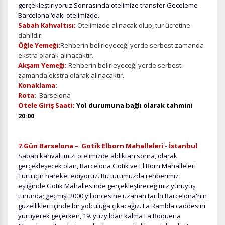
gerçekleştiriyoruz.Sonrasında otelimize transfer.Geceleme
Barcelona ‘daki otelimizde.
Sabah Kahvaltısı;
Otelimizde alınacak olup, tur ücretine
dahildir.
Öğle Yemeği:
Rehberin belirleyeceği yerde serbest zamanda
ekstra olarak alınacaktır.
Akşam Yemeği:
Rehberin belirleyeceği yerde serbest
zamanda ekstra olarak alınacaktır.
Konaklama:
Rota:
Barselona
Otele Giriş Saati;
Yol durumuna bağlı olarak tahmini
20:00
7.Gün Barselona – Gotik Elborn Mahalleleri - İstanbul
Sabah kahvaltımızı otelimizde aldıktan sonra, olarak
gerçekleşecek olan, Barcelona Gotik ve El Born Mahalleleri
Turu için hareket ediyoruz. Bu turumuzda rehberimiz
eşliğinde Gotik Mahallesinde gerçekleştireceğimiz yürüyüş
turunda; geçmişi 2000 yıl öncesine uzanan tarihi Barcelona'nın
güzellikleri içinde bir yolculuğa çıkacağız. La Rambla caddesini
yürüyerek geçerken, 19. yüzyıldan kalma La Boqueria