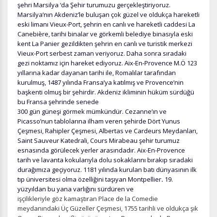
şehri Marsilya ‘da Şehir turumuzu gerçekleştiriyoruz.
Marsilya’nın Akdeniz’le buluşan çok güzel ve oldukça hareketli
eski limanı Vieux-Port, şehrin en canlı ve hareketli caddesi La
Canebière, tarihi binalar ve görkemli belediye binasıyla eski
kent La Panier gezildikten şehrin en canlı ve turistik merkezi
Vieux-Port serbest zaman veriyoruz. Daha sonra sıradaki
gezi noktamız için hareket ediyoruz. Aix-En-Provence
M.Ö 123
yıllarına kadar dayanan tarihi ile, Romalılar tarafından
kurulmuş, 1487 yılında Fransa’ya katılmış ve Provence’nin
başkenti olmuş bir şehirdir. Akdeniz ikliminin hüküm sürdüğü
bu Fransa şehrinde senede
300 gün güneşi görmek mümkündür. Cezanne’ın ve
Picasso’nun tablolarına ilham veren şehirde Dört Yunus
Çeşmesi, Rahipler Çeşmesi, Albertas ve Cardeurs Meydanları,
Saint Sauveur Katedrali, Cours Mirabeau şehir turumuz
esnasında görülecek yerler arasındadır. Aix-En-Provence
tarih ve lavanta kokularıyla dolu sokaklarını bırakıp sıradaki
durağımıza geçiyoruz. 1181 yılında kurulan batı dünyasının ilk
tıp üniversitesi olma özelliğini taşıyan Montpellier
.
19.
yüzyıldan bu yana varlığını sürdüren ve
işçilikleriyle göz kamaştıran Place de la Comedie
meydanındaki Üç Güzeller Çeşmesi, 1755 tarihli ve oldukça şık