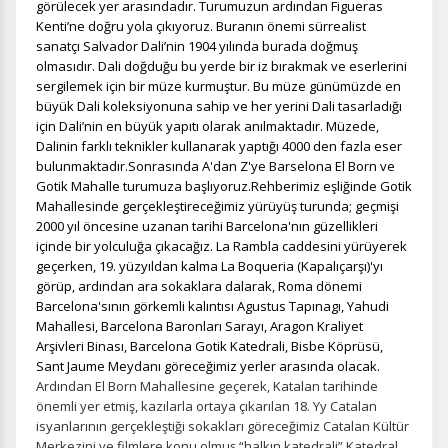
görülecek yer arasındadır. Turumuzun ardından Figueras
Kenti’ne doğru yola çıkıyoruz. Buranın önemi sürrealist
sanatçı Salvador Dali’nin 1904 yılında burada doğmuş
olmasıdır. Dali doğduğu bu yerde bir iz bırakmak ve eserlerini
sergilemek için bir müze kurmuştur. Bu müze günümüzde en
büyük Dali koleksiyonuna sahip ve her yerini Dali tasarladığı
için Dali’nin en büyük yapıtı olarak anılmaktadır. Müzede,
Dalinin farklı teknikler kullanarak yaptığı 4000 den fazla eser
bulunmaktadır.Sonrasında A'dan Z'ye Barselona El Born ve
Gotik Mahalle turumuza başlıyoruz.
Rehberimiz eşliğinde Gotik
Mahallesinde gerçekleştireceğimiz yürüyüş turunda; geçmişi
2000 yıl öncesine uzanan tarihi Barcelona'nın güzellikleri
içinde bir yolculuğa çıkacağız.
La Rambla caddesini yürüyerek
geçerken, 19. yüzyıldan kalma La Boqueria (Kapalıçarşı)'yı
görüp, ardından ara sokaklara dalarak, Roma dönemi
Barcelona'sının görkemli kalıntısı Agustus Tapınagı, Yahudi
Mahallesi, Barcelona Baronları Sarayı, Aragon Kraliyet
Arşivleri Binası, Barcelona Gotik Katedrali, Bisbe Köprüsü,
Sant Jaume Meydanı göreceğimiz yerler arasında olacak.
Ardından El Born Mahallesine geçerek, Katalan tarihinde
önemli yer etmiş, kazılarla ortaya çıkarılan 18. Yy Catalan
isyanlarının gerçekleştiği sokakları göreceğimiz Catalan Kültür
Merkezini ve filmlere konu olmuş “halkın katedrali” Katedral