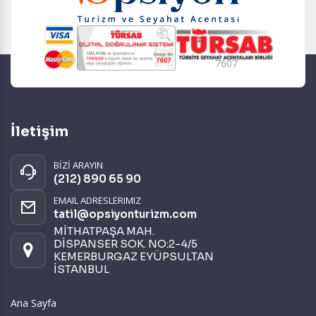
7607
İletişim
BİZİ ARAYIN
(212) 890 65 90
EMAIL ADRESLERIMIZ
tatil@opsiyonturizm.com
MİTHATPAŞA MAH.
DİSPANSER SOK. NO:2-4/5
KEMERBURGAZ EYÜPSULTAN
İSTANBUL
Ana Sayfa