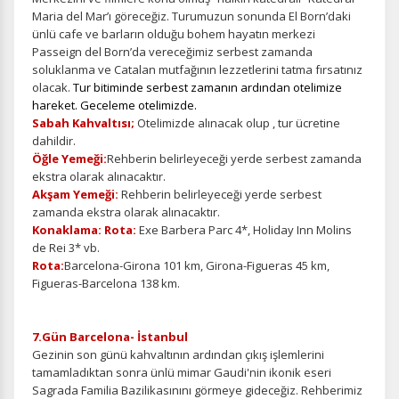
Maria del Mar’ı göreceğiz. Turumuzun sonunda El Born’daki
ünlü cafe ve barların olduğu bohem hayatın merkezi
Passeign del Born’da vereceğimiz serbest zamanda
soluklanma ve Catalan mutfağının lezzetlerini tatma fırsatınız
olacak.
Tur bitiminde serbest zamanın ardından otelimize
hareket. Geceleme otelimizde.
Sabah Kahvaltısı;
Otelimizde alınacak olup , tur ücretine
dahildir.
Öğle Yemeği:
Rehberin belirleyeceği yerde serbest zamanda
ekstra olarak alınacaktır.
Akşam Yemeği:
Rehberin belirleyeceği yerde serbest
zamanda ekstra olarak alınacaktır.
Konaklama: Rota:
Exe Barbera Parc 4*, Holiday Inn Molins
de Rei 3* vb.
Rota:
Barcelona-Girona 101 km, Girona-Figueras 45 km,
Figueras-Barcelona 138 km.
7.Gün Barcelona- İstanbul
Gezinin son günü kahvaltının ardından çıkış işlemlerini
tamamladıktan sonra
ünlü mimar Gaudi'nin ikonik eseri
Sagrada Familia Bazilikasınını görmeye gideceğiz. Rehberimiz