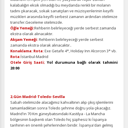
kalabalığın eksik olmadığı bu meydanda renkli bir molanın
tadını çıkaracak, sokak sanatçıları ve müzisyenlerinin keyifli
müzikleri arasında keyifli serbest zamanın ardından otelimize
transfer.Geceleme otelimizde.
Öğle Yemeği:
Rehberin belirleyeceği yerde serbest zamanda
ekstra olarak alınacaktır.
Akşam Yemeği:
Rehberin belirleyeceği yerde serbest
zamanda ekstra olarak alınacaktır..
Konaklama: Rota:
Exe Getafe 4*, Holiday Inn Alcorcon 3* vb.
Rota:
İstanbul-Madrid
Otele Giriş Saati;
Yol durumuna bağlı olarak tahmini
20:00
2.Gün Madrid-Toledo-Sevilla
Sabah otelimizde alacağımız kahvaltının alıp çıkış işlemlerini
tamamladıktan sonra Toledo şehrine doğru yola çıkacağız.
Madrid'in 70 Km güneybatısındaki Kastilya - La Mancha
bölgesinin başkenti olan Toledo hiç şüphesiz ki İspanya
tarihinin en önemli şehirlerinden biridir. İspanya'dan gelmiş