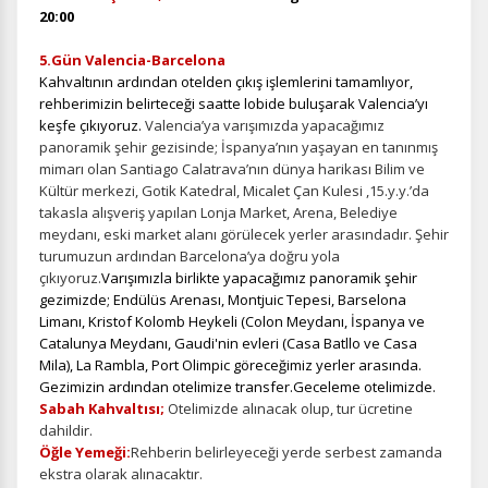
20:00
5.Gün Valencia-Barcelona
Kahvaltının ardından otelden çıkış işlemlerini tamamlıyor,
Tercihleri Kaydet
rehberimizin belirteceği saatte lobide buluşarak Valencia’yı
keşfe çıkıyoruz.
Valencia’ya varışımızda yapacağımız
panoramik şehir gezisinde; İspanya’nın yaşayan en tanınmış
mimarı olan Santiago Calatrava’nın dünya harikası Bilim ve
Kültür merkezi, Gotik Katedral, Micalet Çan Kulesi ,15.y.y.’da
takasla alışveriş yapılan Lonja Market, Arena, Belediye
meydanı, eski market alanı görülecek yerler arasındadır. Şehir
turumuzun ardından Barcelona’ya doğru yola
çıkıyoruz.
Varışımızla birlikte yapacağımız panoramik şehir
gezimizde; Endülüs Arenası, Montjuic Tepesi, Barselona
Limanı, Kristof Kolomb Heykeli (Colon Meydanı, İspanya ve
Catalunya Meydanı, Gaudi'nin evleri (Casa Batllo ve Casa
Mila), La Rambla, Port Olimpic göreceğimiz yerler arasında.
Gezimizin ardından otelimize transfer.Geceleme otelimizde.
Sabah Kahvaltısı;
Otelimizde alınacak olup, tur ücretine
dahildir.
Öğle Yemeği:
Rehberin belirleyeceği yerde serbest zamanda
ekstra olarak alınacaktır.