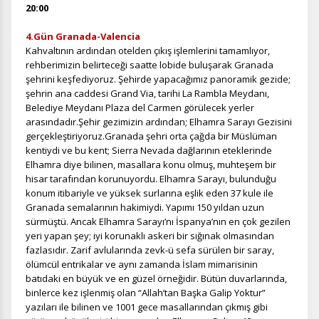
20:00
4.Gün Granada-Valencia
Kahvaltının ardından otelden çıkış işlemlerini tamamlıyor,
rehberimizin belirteceği saatte lobide buluşarak Granada
şehrini keşfediyoruz. Şehirde yapacağımız panoramik gezide;
şehrin ana caddesi Grand Via, tarihi La Rambla Meydanı,
Belediye Meydanı Plaza del Carmen görülecek yerler
arasındadır.Şehir gezimizin ardından; Elhamra Sarayı Gezisini
gerçekleştiriyoruz.Granada şehri orta çağda bir Müslüman
kentiydi ve bu kent; Sierra Nevada dağlarının eteklerinde
Elhamra diye bilinen, masallara konu olmuş, muhteşem bir
hisar tarafından korunuyordu. Elhamra Sarayı, bulunduğu
ÇEREZ KULLANIM AYARLARINIZ
konum itibariyle ve yüksek surlarına eşlik eden 37 kule ile
Çerez tercihlerinizi
belirleyin
.
Granada semalarının hakimiydi. Yapımı 150 yıldan uzun
sürmüştü. Ancak Elhamra Sarayı’nı İspanya’nın en çok gezilen
Daha fazla bilgi için
KVKK bilgilendirmemizi
,
çerez kullanım
ve
yeri yapan şey; iyi korunaklı askeri bir sığınak olmasından
gizlilik koşullarını
inceleyebilirsiniz.
fazlasıdır. Zarif avlularında zevk-ü sefa sürülen bir saray,
ölümcül entrikalar ve aynı zamanda İslam mimarisinin
batıdaki en büyük ve en güzel örneğidir. Bütün duvarlarında,
Zorunlu Çerezler
HER ZAMAN AKTIF
binlerce kez işlenmiş olan “Allah’tan Başka Galip Yoktur”
yazıları ile bilinen ve 1001 gece masallarından çıkmış gibi
Oturum yönetimi, güvenlik ve temel site işlevleri için