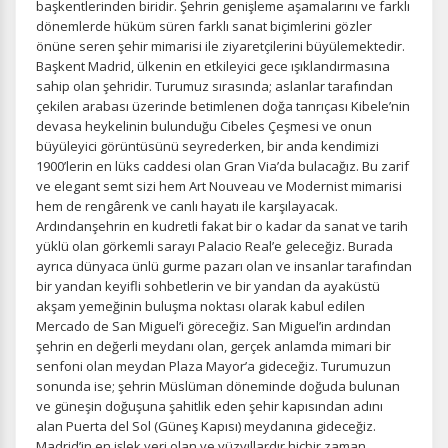
başkentlerinden biridir. Şehrin genişleme aşamalarını ve farklı
dönemlerde hüküm süren farklı sanat biçimlerini gözler
önüne seren şehir mimarisi ile ziyaretçilerini büyülemektedir.
Başkent Madrid, ülkenin en etkileyici gece ışıklandırmasına
sahip olan şehridir. Turumuz sırasında; aslanlar tarafından
çekilen arabası üzerinde betimlenen doğa tanrıçası Kibele’nin
devasa heykelinin bulunduğu Cibeles Çeşmesi ve onun
büyüleyici görüntüsünü seyrederken, bir anda kendimizi
1900’lerin en lüks caddesi olan Gran Via’da bulacağız. Bu zarif
ve elegant semt sizi hem Art Nouveau ve Modernist mimarisi
hem de rengârenk ve canlı hayatı ile karşılayacak.
Ardındanşehrin en kudretli fakat bir o kadar da sanat ve tarih
yüklü olan görkemli sarayı Palacio Real’e geleceğiz. Burada
ayrıca dünyaca ünlü gurme pazarı olan ve insanlar tarafından
bir yandan keyifli sohbetlerin ve bir yandan da ayaküstü
akşam yemeğinin buluşma noktası olarak kabul edilen
Mercado de San Miguel’i göreceğiz. San Miguel’in ardından
şehrin en değerli meydanı olan, gerçek anlamda mimari bir
senfoni olan meydan Plaza Mayor’a gideceğiz. Turumuzun
sonunda ise; şehrin Müslüman döneminde doğuda bulunan
ve güneşin doğuşuna şahitlik eden şehir kapısından adını
alan Puerta del Sol (Güneş Kapısı) meydanına gideceğiz.
Madrid’in en işlek yeri olan ve yüzyıllardır hiçbir zaman