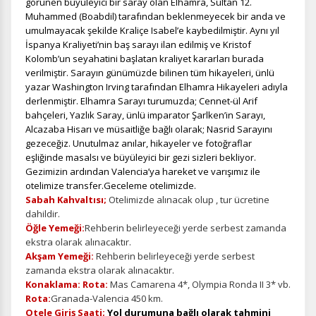
gereklidir. Bu çerezler olmadan site düzgün çalışmaz ve
görünen büyüleyici bir saray olan Elhamra, Sultan 12.
devre dışı bırakılamaz.
Muhammed (Boabdil) tarafından beklenmeyecek bir anda ve
umulmayacak şekilde Kraliçe Isabel’e kaybedilmiştir. Aynı yıl
İspanya Kraliyeti’nin baş sarayı ilan edilmiş ve Kristof
Kolomb’un seyahatini başlatan kraliyet kararları burada
verilmiştir. Sarayın günümüzde bilinen tüm hikayeleri, ünlü
yazar Washington Irving tarafından Elhamra Hikayeleri adıyla
İstatistik Çerezleri
derlenmiştir. Elhamra Sarayı turumuzda; Cennet-ül Arif
Ziyaretçilerin siteyi nasıl kullandığını anonim olarak
bahçeleri, Yazlık Saray, ünlü imparator Şarlken’in Sarayı,
ölçeriz. Hangi sayfaların popüler olduğunu ve
Alcazaba Hisarı ve müsaitliğe bağlı olarak; Nasrid Sarayını
kullanıcıların nerede zorluk yaşadığını anlamamıza
gezeceğiz. Unutulmaz anılar, hikayeler ve fotoğraflar
yardımcı olur.
eşliğinde masalsı ve büyüleyici bir gezi sizleri bekliyor.
Gezimizin ardından Valencia’ya hareket ve varışımız ile
otelimize transfer.Geceleme otelimizde.
Sabah Kahvaltısı;
Otelimizde alınacak olup , tur ücretine
dahildir.
Öğle Yemeği:
Rehberin belirleyeceği yerde serbest zamanda
Pazarlama Çerezleri
ekstra olarak alınacaktır.
Size ve ilgi alanlarınıza uygun reklamlar göstermek için
Akşam Yemeği:
Rehberin belirleyeceği yerde serbest
kullanılır. Kapatırsanız reklamları görmeye devam
zamanda ekstra olarak alınacaktır.
edersiniz, ancak daha az alakalı olabilirler.
Konaklama: Rota:
Mas Camarena 4*, Olympia Ronda II 3* vb.
Rota:
Granada-Valencia 450 km.
Otele Giriş Saati;
Yol durumuna bağlı olarak tahmini