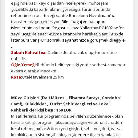
eşliğinde bazilikayı dışardan inceleyerek, muhteşem
güzellikletki kabartmalarını göreceğiz
.
Turun sonunda
rehberimizin belirteceği saatte Barcelona Havalimanı’na
transferimiz gerçekleşiyor.
Bilet, bagaj ve pasaport
işlemlerinin ardından, Pegasus Hava Yolları’nın PC1092 sefer
sayılı uçağı ile saat 14:35’de İstanbul’a hareket. Saat 19:05’de
İstanbul’a varış. Bir sonraki seyahatinizde görüşmek dileğiyle
…
Sabah Kahvaltısı;
Otelimizde alınacak olup, tur ücretine
dahildir.
Öğle Yemeği:
Rehberin belirleyeceği yerde serbest zamanda
ekstra olarak alınacaktır.
Rota:
Otel-Havalimanı 25 km
Müze Girişleri (Dali Müzesi , Elhamra Sarayı , Cordoba
Cami), Kulaklıklar , Turist Şehir Vergileri ve Lokal
Rehberlikler kişi başı : 150 EUR
Misafirlerimiz, tur programında belirtilen düzenlenecek olan
turlara katılıp, programı aksatmayacağını ve buna istinaden
lokal rehber, müze & ören yeri girişleri, şehir vergileri, varsa
kulaklık audio sistem gibi oluşan giderlere ilişkin yapılacak