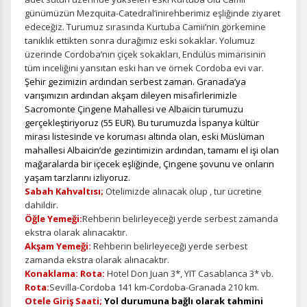
günümüzün Mezquita-Catedral’inirehberimiz eşliğinde ziyaret
edeceğiz. Turumuz sırasında Kurtuba Camii’nin görkemine
tanıklık ettikten sonra durağımız eski sokaklar. Yolumuz
üzerinde Cordoba’nın çiçek sokakları, Endülüs mimarisinin
tüm inceliğini yansıtan eski han ve örnek Cordoba evi var.
Şehir gezimizin ardından serbest zaman. Granada’ya
varışımızın ardından akşam dileyen misafirlerimizle
Sacromonte Çingene Mahallesi ve Albaicin turumuzu
gerçekleştiriyoruz (55 EUR). Bu turumuzda İspanya kültür
mirası listesinde ve koruması altında olan, eski Müslüman
mahallesi Albaicin’de gezintimizin ardından, tamamı el işi olan
mağaralarda bir içecek eşliğinde, Çingene şovunu ve onların
yaşam tarzlarını izliyoruz.
Sabah Kahvaltısı;
Otelimizde alınacak olup , tur ücretine
dahildir.
Öğle Yemeği:
Rehberin belirleyeceği yerde serbest zamanda
ekstra olarak alınacaktır.
Akşam Yemeği:
Rehberin belirleyeceği yerde serbest
zamanda ekstra olarak alınacaktır.
Konaklama: Rota:
Hotel Don Juan 3*, YIT Casablanca 3* vb.
Rota:
Sevilla-Cordoba 141 km-Cordoba-Granada 210 km.
Otele Giriş Saati;
Yol durumuna bağlı olarak tahmini