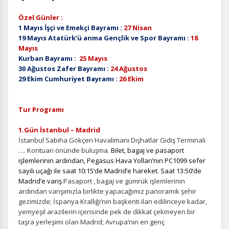
Özel Günler :
1 Mayıs İşçi ve Emekçi Bayramı :
27 Nisan
19 Mayıs Atatürk’ü anma Gençlik ve Spor Bayramı :
18
Mayıs
Kurban Bayramı :
25 Mayıs
30 Ağustos Zafer Bayramı :
24 Ağustos
29 Ekim Cumhuriyet Bayramı :
26 Ekim
Tur Programı
1.Gün İstanbul – Madrid
İstanbul Sabiha Gökçen Havalimanı Dışhatlar Gidiş Terminali
…. Kontuarı önünde buluşma.
Bilet, bagaj ve pasaport
işlemlerinin ardından, Pegasus Hava Yolları’nın PC1099 sefer
sayılı uçağı ile saat 10:15’de Madrid’e hareket. Saat 13:50’de
Madrid’e varış
.Pasaport , bagaj ve gümrük işlemlerinin
ardından
varışımızla birlikte yapacağımız panoramik şehir
gezimizde; İspanya Krallığı’nın başkenti ilan edilinceye kadar,
yemyeşil arazilerin içerisinde pek de dikkat çekmeyen bir
taşra yerleşimi olan Madrid; Avrupa’nın en genç