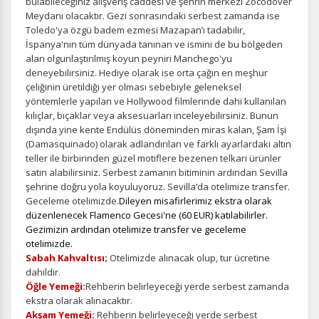
bulabileceğiniz alışveriş caddesi ve şehrin merkezi Zocodover
Meydanı olacaktır. Gezi sonrasındaki serbest zamanda ise
Toledo'ya özgü badem ezmesi Mazapan’ı tadabilir,
İspanya'nın tüm dünyada tanınan ve ismini de bu bölgeden
alan olgunlaştırılmış koyun peyniri Manchego'yu
deneyebilirsiniz. Hediye olarak ise orta çağın en meşhur
çeliğinin üretildiği yer olması sebebiyle geleneksel
yöntemlerle yapılan ve Hollywood filmlerinde dahi kullanılan
kılıçlar, bıçaklar veya aksesuarları inceleyebilirsiniz. Bunun
dışında yine kente Endülüs döneminden miras kalan, Şam İşi
(Damasquinado) olarak adlandırılan ve farklı ayarlardaki altın
teller ile birbirinden güzel motiflere bezenen telkari ürünler
satın alabilirsiniz. Serbest zamanın bitiminin ardından Sevilla
şehrine doğru yola koyuluyoruz. Sevilla’da otelimize transfer.
Geceleme otelimizde.
Dileyen misafirlerimiz ekstra olarak
düzenlenecek Flamenco Gecesi'ne (60 EUR) katılabilirler.
Gezimizin ardından otelimize transfer ve geceleme
otelimizde.
Sabah Kahvaltısı;
Otelimizde alınacak olup, tur ücretine
dahildir.
Öğle Yemeği:
Rehberin belirleyeceği yerde serbest zamanda
ekstra olarak alınacaktır.
Akşam Yemeği:
Rehberin belirleyeceği yerde serbest