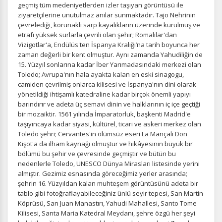
geçmiş tüm medeniyetlerden izler taşıyan görüntüsü ile
ziyaretçilerine unutulmaz anılar sunmaktadır. Tajo Nehrinin
çevrelediği, korunaklı sarp kayalıkların üzerinde kurulmuş ve
etrafı yüksek surlarla çevrili olan şehir; Romalılar'dan
Vizigotlar'a, Endülüs'ten İspanya Kralığı’na tarih boyunca her
zaman değerli bir kent olmuştur. Aynı zamanda Yahudiliğin de
15. Yüzyıl sonlarına kadar İber Yarımadasındaki merkezi olan
Toledo; Avrupa'nın hala ayakta kalan en eski sinagogu,
camiden çevrilmiş onlarca kilisesi ve İspanya'nın dini olarak
yönetildiği ihtişamlı katedraline kadar birçok önemli yapıyı
barındırır ve adeta üç semavi dinin ve halklarının iç içe geçtiği
bir mozaiktir. 1561 yılında İmparatorluk, başkenti Madrid'e
taşıyıncaya kadar siyasi, kültürel, ticari ve askeri merkez olan
Toledo şehri; Cervantes'in ölümsüz eseri La Mançalı Don
Kişot'a da ilham kaynağı olmuştur ve hikâyesinin büyük bir
bölümü bu şehir ve çevresinde geçmiştir ve bütün bu
nedenlerle Toledo, UNESCO Dünya Mirasları listesinde yerini
almıştır. Gezimiz esnasında göreceğimiz yerler arasında;
şehrin 16. Yüzyıldan kalan muhteşem görüntüsünü adeta bir
tablo gibi fotoğraflayabileceğiniz ünlü seyir tepesi, San Martin
Köprüsü, San Juan Manastırı, Yahudi Mahallesi, Santo Tome
Kilisesi, Santa Maria Katedral Meydanı, şehre özgü her şeyi