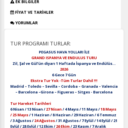
EK BİLGİLER
FİYAT VE TARİHLER
YORUMLAR
TUR PROGRAMI TURLAR:
PEGASUS HAVA YOLLARI İLE
GRAND ISPANYA VE ENDULUS TURU
Zil, Şal ve Gül’ün diyarı 1 Haftada İspanya ve Endülüs…
2026
6 Gece 7 Gün
Ekstra Tur Yok -Tüm Turlar Dahil !!!
Madrid – Toledo – Sevilla – Cordoba – Granada – Valencia
– Barcelona –Girona – Figueras – Sitges - Barcelona
Tur Hareket Tarihleri
6 Nisan / 13 Nisan /
27 Nisan
/ 4 Mayıs / 11 Mayıs /
18 Mayıs
/ 25 Mayıs
/ 1 Haziran / 8 Haziran / 29 Haziran / 6 Temmuz
/ 3 Ağustos /
24 Ağustos
/ 31 Ağustos / 7 Eylül / 14 Eylül / 21
Eylül / 28 Eylül / 12 Ekim /
26 Ekim
/ 23 Kasım / 7 Aralık