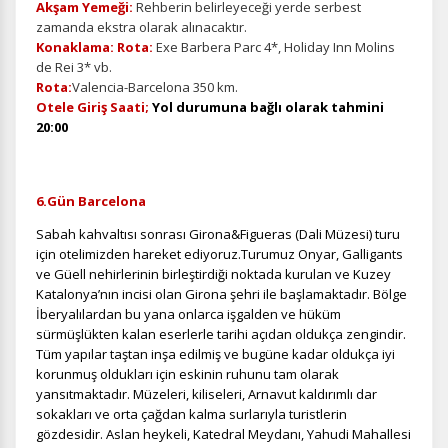
Akşam Yemeği:
Rehberin belirleyeceği yerde serbest
zamanda ekstra olarak alınacaktır.
Konaklama: Rota:
Exe Barbera Parc 4*, Holiday Inn Molins
de Rei 3* vb.
Rota:
Valencia-Barcelona 350 km.
Otele Giriş Saati;
Yol durumuna bağlı olarak tahmini
20:00
6.Gün Barcelona
Sabah kahvaltısı sonrası Girona&Figueras (Dali Müzesi) turu
için otelimizden hareket ediyoruz.Turumuz Onyar, Galligants
ve Güell nehirlerinin birleştirdiği noktada kurulan ve Kuzey
Katalonya’nın incisi olan Girona şehri ile başlamaktadır. Bölge
İberyalılardan bu yana onlarca işgalden ve hüküm
sürmüşlükten kalan eserlerle tarihi açıdan oldukça zengindir.
Tüm yapılar taştan inşa edilmiş ve bugüne kadar oldukça iyi
korunmuş oldukları için eskinin ruhunu tam olarak
yansıtmaktadır. Müzeleri, kiliseleri, Arnavut kaldırımlı dar
sokakları ve orta çağdan kalma surlarıyla turistlerin
gözdesidir. Aslan heykeli, Katedral Meydanı, Yahudi Mahallesi