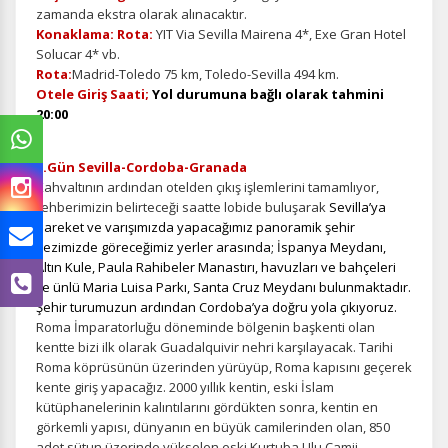
zamanda ekstra olarak alınacaktır.
Konaklama: Rota:
YIT Via Sevilla Mairena 4*, Exe Gran Hotel
Solucar 4* vb.
Rota:
Madrid-Toledo 75 km, Toledo-Sevilla 494 km.
Otele Giriş Saati;
Yol durumuna bağlı olarak tahmini
20:00
3.Gün Sevilla-Cordoba-Granada
Kahvaltının ardından otelden çıkış işlemlerini tamamlıyor,
rehberimizin belirteceği saatte lobide buluşarak
Sevilla’ya
hareket ve varışımızda yapacağımız panoramik şehir
gezimizde göreceğimiz yerler arasında; İspanya Meydanı,
Altın Kule, Paula Rahibeler Manastırı, havuzları ve bahçeleri
ile ünlü Maria Luisa Parkı, Santa Cruz Meydanı bulunmaktadır.
Şehir turumuzun ardından Cordoba’ya doğru yola çıkıyoruz.
Roma İmparatorluğu döneminde bölgenin başkenti olan
kentte bizi ilk olarak Guadalquivir nehri karşılayacak. Tarihi
Roma köprüsünün üzerinden yürüyüp, Roma kapısını geçerek
kente giriş yapacağız. 2000 yıllık kentin, eski İslam
kütüphanelerinin kalıntılarını gördükten sonra, kentin en
görkemli yapısı, dünyanın en büyük camilerinden olan, 850
adet sütun üzerinde yükselen eski Kurtuba Ulu Camii